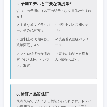
5. 予測モデルと主要な前提条件
すべての予測には以下の明示的な文書化が含まれ
ます：
✓ 主要な成長ドライバ
✓ 抑制要因と緩和シナ
ーとその代演内容
リオ
✓ 規制上の代演内容と
✓ 技術普及曲線パラメ
政策変更リスク
ータ
✓ マクロ経済の代演内
✓ 競争の動態と市場参
容（GDP成長、インフ
入/椭退の見通し
レ、通貨）
6. 検証と品質保証
最終段階では人による検証が行われます。ドメイ
ン専門家がフィルタリングされたデータを手動で