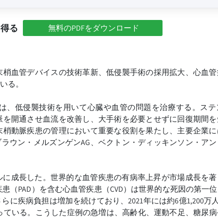
を得る
無料のPDFをダウンロード
末梢血管デバイスの技術革新、低侵襲手術の採用拡大、心血管
いる。
は、低侵襲技術を用いて心臓や血管の問題を治療する。ステ
脈を開通させ血流を改善し、大手術を必要とせずに回復期間を
末梢動脈疾患の管理において重要な役割を果たし、主要企業に
ブラウン・メルズンゲンAG、ベクトン・ディッキンソン・ア
8億米ドルに成長した。世界的な血管疾患の有病率上昇が市場成長を
（PAD）を含む心血管疾患（CVD）は世界的な死因の第一位を
らに疾病負担は増加を続けており、2021年には約6億1,200万人
となっている。こうした症例の急増は、高齢化、運動不足、糖尿