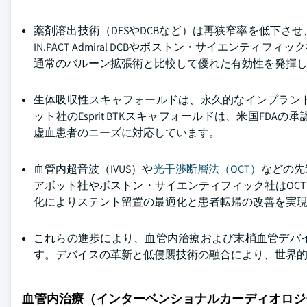
薬剤溶出技術（DESやDCBなど）は再狭窄率を低下
IN.PACT Admiral DCBやボストン・サイエンティ
通常のバルーン拡張術と比較して優れた有効性を発揮
生体吸収性スキャフォールドは、永久的なインプラン
ット社のEsprit BTKスキャフォールドは、米国F
虚血患者のニーズに対応しています。
血管内超音波（IVUS）や
光干渉断層法（OCT）
などの先
アボット社やボストン・サイエンティフィック社はOCT
化によりステント留置の最適化と患者転帰の改善を実
これらの進歩により、血管内治療および末梢血管デバ
す。デバイスの革新と低侵襲技術の融合により、世界
血管内治療（インターベンショナルカーディオロジ