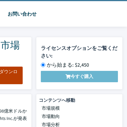
お問い合わせ
ス市場
ライセンスオプションをご覧くだ
さい:
から始まる: $2,450
をダウンロ
今すぐ購入
ド
コンテンツへ移動
市場規模
98億米ドルか
市場動向
s Inc.が発表
市場分析