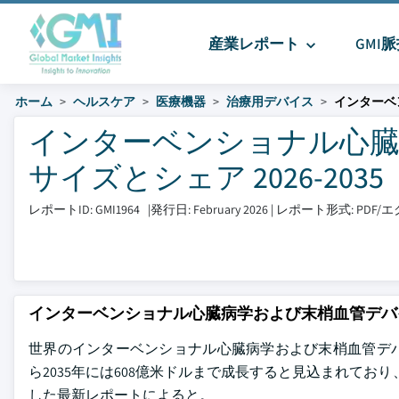
産業レポート
GMI
ホーム
ヘルスケア
医療機器
治療用デバイス
インターベ
インターベンショナル心臓
サイズとシェア 2026-2035
レポートID: GMI1964
|
発行日: February 2026
|
レポート形式: PDF
インターベンショナル心臓病学および末梢血管デバ
世界のインターベンショナル心臓病学および末梢血管デバイス
ら2035年には608億米ドルまで成長すると見込まれており、年平均成長率
した最新レポートによると。