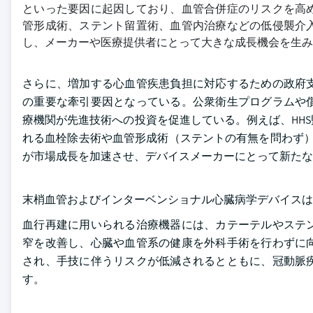
といった要因に起因しており、血管合併症のリスクを高
管形成術、ステント留置術、血管内治療などの低侵襲介
し、メーカーや医療提供者にとって大きな成長機会を生み
さらに、増加する心血管疾患負担に対応するための政府
の重要な牽引要因となっている。公衆衛生プログラムや
療機関が先進技術への投資を促進している。例えば、HHS
れる血栓除去術や血管形成術（ステントの有無を問わず）
が市場成長を加速させ、デバイスメーカーにとって新たな
末梢血管およびインターベンショナル心臓病学デバイスは
血行再建に用いられる治療機器には、カテーテルやステ
窄を改善し、心臓や血管系の健康を外科手術を行わずに
され、手技に伴うリスクが低減されるとともに、冠動脈
す。