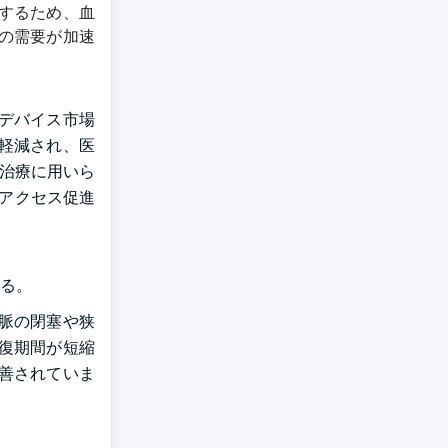
するため、血
の需要が加速
デバイス市場
軽減され、医
の治療に用いら
アクセス促進
る。
脈の閉塞や狭
復期間が短縮
善されていま