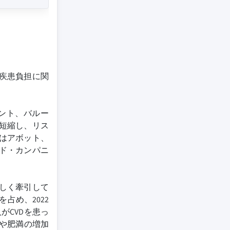
疾患負担に関
ント、バルー
短縮し、リス
はアボット、
ンド・カンパニ
著しく牽引して
占め、2022
がCVDを患っ
病や肥満の増加