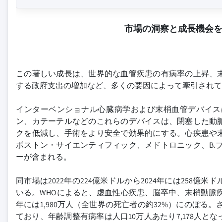
市場の洞察と成長機会
この著しい成長は、世界的な血管疾患の有病率の上昇、
する政府支出の増加など、多くの要因によって牽引されて
インターベンショナル心臓病学および末梢血管デバイス
ン、カテーテルなどのこれらのデバイスは、閉塞した動
クを低減し、手術をより安全で効果的にする。心疾患や
ボストン・サイエンティフィック、メドトロニック、B.
ーが含まれる。
同市場は2022年の224億米ドルから2024年には25
いる。WHOによると、虚血性心疾患、脳卒中、末梢動脈疾患
年には1,980万人（全世界の死亡者の約32%）にのぼる。さ
ており、年齢調整有病率は人口10万人あたり7,178人