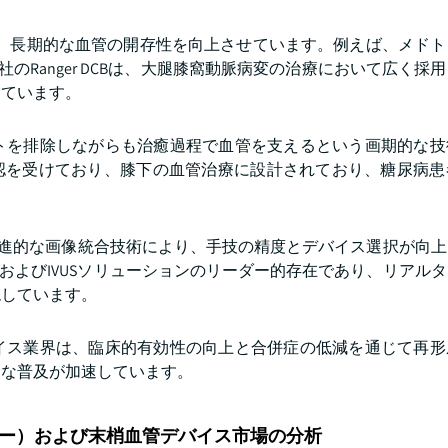
させ、長期的な血管の開存性を向上させています。例えば、メド
フィック社のRanger DCBは、大腿膝窩動脈病変の治療において広く
しています。
トを排除しながらも治癒過程で血管を支えるという画期的な技
DAの承認を受けており、膝下の血管治療に設計されており、糖尿病
進的な画像統合技術により、手技の精度とデバイス選択が向上
およびIVUSソリューションのリーダー的存在であり、リアル
現しています。
イス業界は、臨床的有効性の向上と合併症の低減を通じて再形
的な普及が加速しています。
ー）および末梢血管デバイス市場の分析