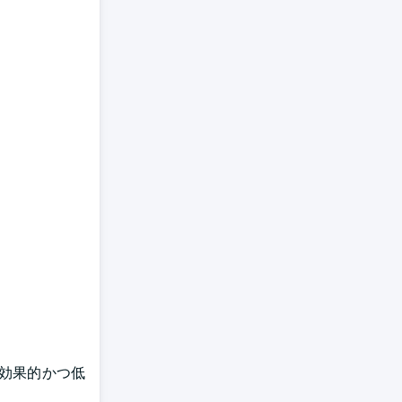
効果的かつ低
。