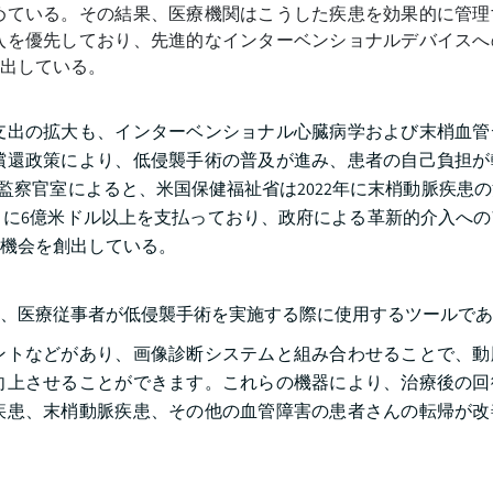
めている。その結果、医療機関はこうした疾患を効果的に管理
入を優先しており、先進的なインターベンショナルデバイスへ
出している。
支出の拡大も、インターベンショナル心臓病学および末梢血管
償還政策により、低侵襲手術の普及が進み、患者の自己負担が
監察官室によると、米国保健福祉省は2022年に末梢動脈疾患
に6億米ドル以上を支払っており、政府による革新的介入への
機会を創出している。
、医療従事者が低侵襲手術を実施する際に使用するツールであ
ントなどがあり、画像診断システムと組み合わせることで、動
向上させることができます。これらの機器により、治療後の回
疾患、末梢動脈疾患、その他の血管障害の患者さんの転帰が改