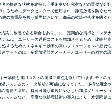
患者の快適な状態を維持し、手術室や研究室などの重要な分野
御するためにデータセンターで使用され、静電放電を防ぐため
の他の貴重品を扱う業界において、商品の乾燥や劣化を防ぐた
汚染に敏感である場合もあります。 定期的な清掃とメンテナ
ステムは、ユーザーの運用コストを増加させるため、比較的高
対処するためのエネルギー効率の高いソリューションの必要性
関連するものは、産業加湿器のメーカーとユーザーの両方の課
ルギー消費と運用コストの削減に重点を置いています. モノの
用加湿システムのデータ解析が可能になりました。 多様な用途
の需要の増加。 持続可能な環境にやさしい加湿ソリューショ
システムなど。 高度な水処理技術の導入により、水質問題に