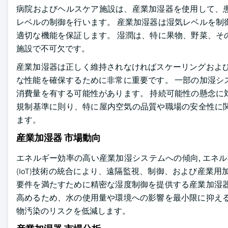
病院およびヘルスケア施設は、産業加湿器を使用して、
レベルの制御を行います。 産業加湿器は湿気レベルを制
適切な機能を保証します。 湿潤は、特に果物、野菜、そ
施設で不可欠です。
産業加湿器は正しく維持されなければスケーリングおよび
な性能を確保するために非常に重要です。 一部の加湿シ
消費量を有する可能性があります。 持続可能性の懸念に
規制基準に則り、特に屋内空気の品質や職場の安全性に
ます。
産業加湿器 市場動向
エネルギー効率の高い産業加湿システムへの傾向, エネ
(IoT)技術の統合により、遠隔監視、制御、および産業
要件を満たすために精密な湿度制御を提供する産業加湿器
高めるため、水の使用量や環境への影響を最小限に抑える
物汚染のリスクを低減します。