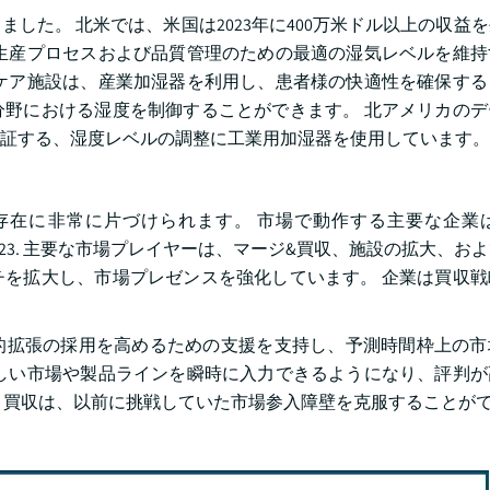
ました。 北米では、米国は2023年に400万米ドル以上の収益
生産プロセスおよび品質管理のための最適の湿気レベルを維持
ケア施設は、産業加湿器を利用し、患者様の快適性を確保する
野における湿度を制御することができます。 北アメリカのデ
証する、湿度レベルの調整に工業用加湿器を使用しています。
に非常に片づけられます。 市場で動作する主要な企業は、C
ます 2023. 主要な市場プレイヤーは、マージ&買収、施設の拡大、
を拡大し、市場プレゼンスを強化しています。 企業は買収戦
的拡張の採用を高めるための支援を支持し、予測時間枠上の市
しい市場や製品ラインを瞬時に入力できるようになり、評判が
 買収は、以前に挑戦していた市場参入障壁を克服することが