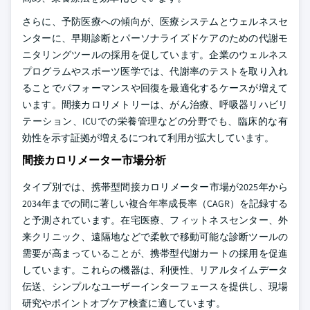
さらに、予防医療への傾向が、医療システムとウェルネスセ
ンターに、早期診断とパーソナライズドケアのための代謝モ
ニタリングツールの採用を促しています。企業のウェルネス
プログラムやスポーツ医学では、代謝率のテストを取り入れ
ることでパフォーマンスや回復を最適化するケースが増えて
います。間接カロリメトリーは、がん治療、呼吸器リハビリ
テーション、ICUでの栄養管理などの分野でも、臨床的な有
効性を示す証拠が増えるにつれて利用が拡大しています。
間接カロリメーター市場分析
タイプ別では、携帯型間接カロリメーター市場が2025年から
2034年までの間に著しい複合年率成長率（CAGR）を記録する
と予測されています。在宅医療、フィットネスセンター、外
来クリニック、遠隔地などで柔軟で移動可能な診断ツールの
需要が高まっていることが、携帯型代謝カートの採用を促進
しています。これらの機器は、利便性、リアルタイムデータ
伝送、シンプルなユーザーインターフェースを提供し、現場
研究やポイントオブケア検査に適しています。