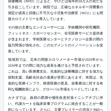
保健機関（WHO）によると、やけどは毎年約18万人の死亡を
引き起こしています。病院では、正確なエネルギー消費量の
測定が成長と回復に不可欠な小児集中治療室（NICU）にも間
接カロリメトリーを導入しています。
その他の主要なエンドユーザーには、学術機関や研究機関、
フィットネス・スポーツセンター、在宅医療サービス提供者
が含まれます。学術医療センターとテクノロジー企業の間の
協力関係が強化され、このセグメントのイノベーションを促
進しています。
地域別では、北米の間接カロリメーター市場が2025年から
2034年までの間に強力な成長を遂げると予想されています。
これは、高い医療費支出、先進的な診断機器に対する強力な
規制支援、高齢化社会の進展が背景にあります。米国は、先
進的な医療インフラ、精密医療の普及、栄養療法に対する有
利な報酬政策により、グローバル市場をリードしています。
カナダでは、政府の肥満や慢性疾患対策イニシアチブに伴
い、代謝カートを臨床栄養プログラムに統合することが一般
的になっています。さらに、主要プレイヤーの存在とR&Dへ