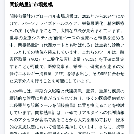
間接熱量計市場規模
間接熱量計のグローバル市場規模は、2025年から2034年にか
けて、パーソナライズドヘルスケア、栄養最適化、精密医療
への注目が高まることで、大幅な成長が見込まれています。
世界の医療システムが価値ベースの医療へと転換を進める
中、間接熱量計（代謝カートとも呼ばれる）は重要な診断ツ
ールとしての地位を確立しています。これらのツールは、酸
素摂取量（VO2）と二酸化炭素排出量（VCO2）を正確に測定
することが可能で、医療従事者、栄養士、研究者が患者の安
静時エネルギー消費量（REE）を導き出し、そのREEに合わせ
た栄養介入を行うことを可能にしています。
2024年には、早期介入戦略と代謝疾患、肥満、重篤な疾患の
継続的な管理に焦点が当てられており、多くの医療提供者が
非侵襲的な診断ツールを間接熱量計に置き換えることを検討
しています。間接熱量計は、正確でリアルタイムの代謝情報
へのアクセスが容易であることから人気を集めており、臨床
的な意思決定において価値を発揮しています。さらに、携帯