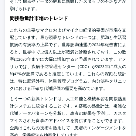
そして機器やデータの解釈に熟練したスタッフの不足などが
挙げられます。
間接熱量計市場のトレンド
これらの主要なマクロおよびマイクロ経済的要因が市場を支
配しています。最も顕著なトレンドの一つは、肥満と生活習
慣病の有病率の上昇です。世界肥満連盟の2024年報告書によ
ると、世界中で12億人以上が肥満と診断されており、この数
字は2030年までに大幅に増加すると予想されています。アメ
リカでは、疾病予防管理センター（CDC）が2023年に成人の
約42%が肥満であると推定しています。これらの深刻な統計
は、特に肥満外科、体重管理プログラム、内分泌科クリニッ
クにおける正確な代謝評価の需要を高めています。
もう一つの新興トレンドは、人工知能と機械学習を間接熱量
計システムに統合することです。AI搭載の熱量計は、複雑な
代謝データパターンを分析し、患者の結果を予測し、カスタ
マイズされた食事のアドバイスを提供することができます。
企業はこれらの技術を活用して、患者のエンゲージメントを
高め、栄養療法を効率化しています。