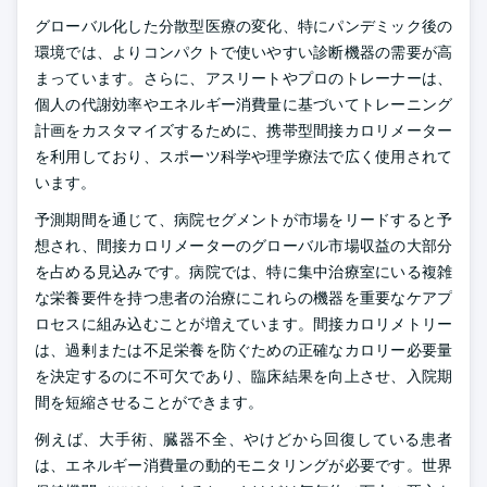
グローバル化した分散型医療の変化、特にパンデミック後の
環境では、よりコンパクトで使いやすい診断機器の需要が高
まっています。さらに、アスリートやプロのトレーナーは、
個人の代謝効率やエネルギー消費量に基づいてトレーニング
計画をカスタマイズするために、携帯型間接カロリメーター
を利用しており、スポーツ科学や理学療法で広く使用されて
います。
予測期間を通じて、病院セグメントが市場をリードすると予
想され、間接カロリメーターのグローバル市場収益の大部分
を占める見込みです。病院では、特に集中治療室にいる複雑
な栄養要件を持つ患者の治療にこれらの機器を重要なケアプ
ロセスに組み込むことが増えています。間接カロリメトリー
は、過剰または不足栄養を防ぐための正確なカロリー必要量
を決定するのに不可欠であり、臨床結果を向上させ、入院期
間を短縮させることができます。
例えば、大手術、臓器不全、やけどから回復している患者
は、エネルギー消費量の動的モニタリングが必要です。世界