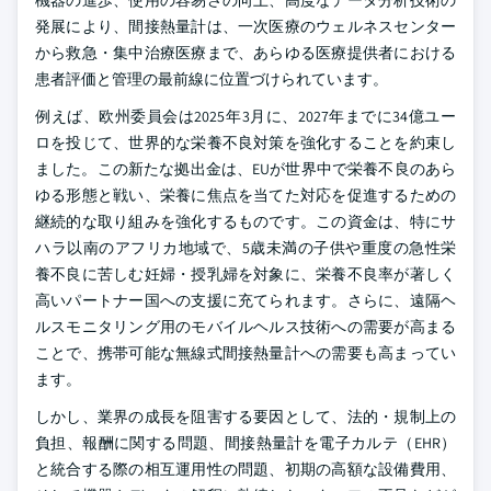
機器の進歩、使用の容易さの向上、高度なデータ分析技術の
発展により、間接熱量計は、一次医療のウェルネスセンター
から救急・集中治療医療まで、あらゆる医療提供者における
患者評価と管理の最前線に位置づけられています。
例えば、欧州委員会は2025年3月に、2027年までに34億ユー
ロを投じて、世界的な栄養不良対策を強化することを約束し
ました。この新たな拠出金は、EUが世界中で栄養不良のあら
ゆる形態と戦い、栄養に焦点を当てた対応を促進するための
継続的な取り組みを強化するものです。この資金は、特にサ
ハラ以南のアフリカ地域で、5歳未満の子供や重度の急性栄
養不良に苦しむ妊婦・授乳婦を対象に、栄養不良率が著しく
高いパートナー国への支援に充てられます。さらに、遠隔ヘ
ルスモニタリング用のモバイルヘルス技術への需要が高まる
ことで、携帯可能な無線式間接熱量計への需要も高まってい
ます。
しかし、業界の成長を阻害する要因として、法的・規制上の
負担、報酬に関する問題、間接熱量計を電子カルテ（EHR）
と統合する際の相互運用性の問題、初期の高額な設備費用、