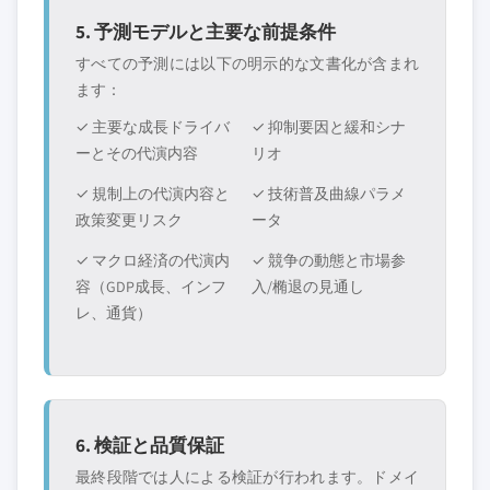
5. 予測モデルと主要な前提条件
すべての予測には以下の明示的な文書化が含まれ
ます：
✓ 主要な成長ドライバ
✓ 抑制要因と緩和シナ
ーとその代演内容
リオ
✓ 規制上の代演内容と
✓ 技術普及曲線パラメ
政策変更リスク
ータ
✓ マクロ経済の代演内
✓ 競争の動態と市場参
容（GDP成長、インフ
入/椭退の見通し
レ、通貨）
6. 検証と品質保証
最終段階では人による検証が行われます。ドメイ