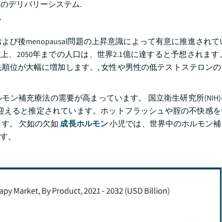
 薬のデリバリーシステム.
す
後menopausal問題の上昇意識によって有意に推進されて
0歳以上、2050年までの人口は、世界2.1億に達すると予想されま
順位が大幅に増加します。, 女性や男性の低テストステロン
ン補充療法の需要が高まっています。 国立衛生研究所(NIH
期を迎えると推定されています。ホットフラッシュや腟の不快感
す。 欠如の欠如
成長ホルモン
小児では、世界中のホルモン補
す。