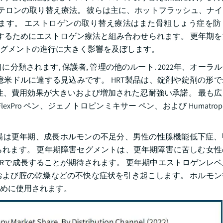
ステロンの取り替え療法。 彼らは主に、ホットフラッシュ、ナ
ます。 エストロゲンの取り替え療法はまた骨粗しょう症を防
するためにエストロゲン療法と組み合わせられます。 更年期を
セグメントの進行に大きく影響を及ぼします。
類されます, 保護者, 管理の他のルート. 2022年、オーラ
6.9億米ドルに達する見込みです。 HRT製品は、錠剤や錠剤の形
性、費用効果が大きいおよび増加された忍耐強い承諾。 最も
o ペン、ジェノトロピンミキサー ペン、および Humatrope Hu
場は更年期、成長ホルモンの不足分、男性の性腺機能低下症、
れます。 更年期障害セグメントは、更年期障害に苦しむ女性
CAGRで成長することが期待されます。 更年期中エストロゲンレ
よび腟の乾燥などの不快な症状を引き起こします。 ホルモン
めに使用されます。