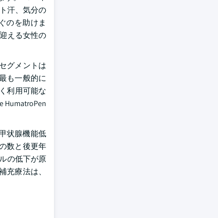
イト汗、気分の
ぐのを助けま
迎える女性の
ルセグメントは
で最も一般的に
広く利用可能な
matroPen
甲状腺機能低
の数と後更年
ベルの低下が原
補充療法は、