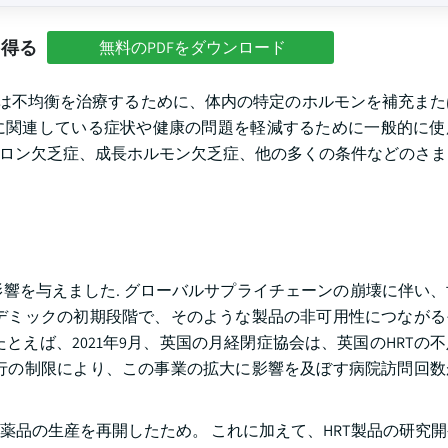
を得る
無料のPDFをダウンロード
または不均衡を治療するために、体内の特定のホルモンを補充ま
化に関連している症状や健康の問題を軽減するために一般的に
ステロン欠乏症、成長ホルモン欠乏症、他の多くの条件などのさ
響を与えました. グローバルサプライチェーンの崩壊に伴い
デミックの初期段階で、そのような製品の非可用性につながる
とえば、2021年9月、英国の月経閉症協会は、英国のHRTの
行の制限により、この事業の拡大に影響を及ぼす病院訪問回数
医薬品の生産を再開したため。 これに加えて、HRT製品の研究