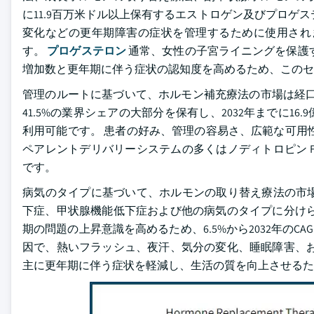
に11.9百万米ドル以上保有するエストロゲン及びプロゲ
変化などの更年期障害の症状を管理するために使用され
す。
プロゲステロン
通常、女性の子宮ライニングを保護
増加数と更年期に伴う症状の認知度を高めるため、この
管理のルートに基づいて、ホルモン補充療法の市場は経口に分
41.5%の業界シェアの大部分を保有し、2032年までに1
利用可能です。 患者の好み、管理の容易さ、広範な可用
ペアレントデリバリーシステムの多くはノディトロピン FlexPr
です。
病気のタイプに基づいて、ホルモンの取り替え療法の市
下症、甲状腺機能低下症および他の病気のタイプに分けら
期の問題の上昇意識を高めるため、6.5%から2032年の
因で、熱いフラッシュ、夜汗、気分の変化、睡眠障害、お
主に更年期に伴う症状を軽減し、生活の質を向上させるた