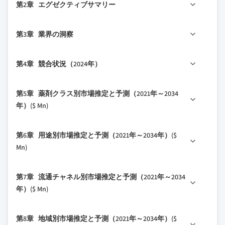
第2章 エグゼクティブサマリー
1.2 調査設計
1.2.1 調査アプローチ
2.1 業界360°概要
第3章 業界の洞察
1.2.2 データ収集方法
1.3 基本推定値と計算
3.1 業界エコシステム分析
第4章 競合状況（2024年）
1.3.1 基準年の計算
3.2 業界への影響要因
1.3.2 市場推定のための主要トレンド
3.2.1 成長ドライバー
4.1 はじめに
第5章 薬剤クラス別市場推定と予測（2021年～2034
1.4 予測モデル
3.2.1.1 がん発症率の上昇
4.2 企業の市場シェア分析
年）($ Mn)
1.5 一次調査と検証
3.2.1.2 がん領域以外への用途拡大
4.3 企業マトリックス分析
1.5.1 一次ソース
3.2.1.3 研究開発投資と臨床試験の増加
5.1 主要トレンド
4.4 主要市場プレーヤーの競合分析
第6章 用途別市場推定と予測（2021年～2034年）($
1.5.2 データマイニングソース
3.2.1.4 規制承認と希少疾病用医薬品指定
5.2 ヒドロキサム酸誘導体
4.5 競合ポジショニングマトリックス
Mn)
3.2.2 業界の課題と障壁
5.3 環状ペプチド
4.6 戦略ダッシュボード
3.2.2.1 高額な治療費
6.1 主要トレンド
5.4 ベンズアミド
第7章 流通チャネル別市場推定と予測（2021年～2034
3.2.2.2 毒性と副作用
6.2 がん領域
年）($ Mn)
3.3 成長ポテンシャル分析
6.3 神経学
3.4 規制環境
7.1 主要トレンド
6.4 その他の用途
第8章 地域別市場推定と予測（2021年～2034年）($
3.5 ギャップ分析
7.2 病院薬局