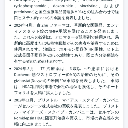
cyclophosphamide、doxorubicin、vincristine、および
prednisone)と国立医療製品管理(NMPA)との組み合わせで経
口ヒステム(Epidaza)の承認を発表しました。
2024年4月、泰 Zhu ファーマは、革新的な医薬品、エンテ
ィノスタット錠のNMPA承認を受けることを発表しまし
た。 これらの錠剤は、アロマターゼ阻害剤で使用され、局
所的に高度または転移性膀胱がんの患者を治療するために
使用されます。 治療は、ホルモン受容体(HR)陽性、ヒト上
皮成長因子受容体-2(HER-2)陰性であり、既に内分泌療法を
有する者のためのものです。
2024年3月、ITF 治療薬は、6歳以上の患者における
Duchenne筋ジストロフィー(DMD)の治療のために、その
givinostat(Duvyzat)の米国FDA承認を発表しました。 承認
は、HDAC阻害剤市場で会社の地位を強化し、そのポート
フォリオを大幅に拡大しました。
2019年11月、ブリストル・マイアス・スクイブ・カンパニ
ーがセルジーン株式会社の買収を発表しました。 ブリスト
ル・マイアーズ・スクイブ・カンパニーは、セルゲンの
Romidepsin HDAC阻害剤治療を買収し、市場の存在感を大
幅に向上させました。