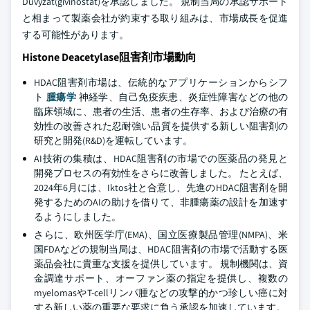
Duvyzat(givinostat)を承認しました。 規制当局の承認サポート
と相まって製薬会社が約束する取り組みは、市場成長を促進
する可能性があります。
Histone Deacetylase阻害剤市場動向
HDAC阻害剤市場は、伝統的なアプリケーションからシフ
ト
腫瘍学
神経学、自己免疫疾患、炎症性障害などの他の
臨床領域に、患者の生活、患者の生存率、および治療の有
効性の改善された忍耐強い品質を提供する新しい阻害剤の
研究と開発(R&D)を運転しています。
AI技術の集積は、HDAC阻害剤の市場での医薬品の発見と
開発プロセスの有効性をさらに改善しました。 たとえば、
2024年6月には、Iktos社と合意し、先進のHDAC阻害剤を開
発するためのAIの助けを借りて、非腫瘍薬の設計を加速す
るようにしました。
さらに、欧州医学庁(EMA)、国立医療製品管理(NMPA)、米
国FDAなどの規制当局は、HDAC阻害剤の市場で活動する医
薬品会社に貴重な支援を提供しています。 規制機関は、資
金調達サポート、オーファン薬の指定を提供し、複数の
myelomasやT-cellリンパ腫などの攻撃的かつ珍しい癌に対
する新しい薬の重要な要求に負う承認を加速しています。