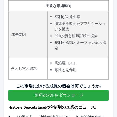
主要な市場動向
有利がん発生率
腫瘍学を超えたアプリケーショ
ンを拡大
成長要因
R&D投資と臨床試験の拡大
規制の承認とオーファン薬の指
定
高処理コスト
落とし穴と課題
毒性と副作用
この市場における成長の機会は何でしょうか?
無料のPDFをダウンロード
Histone Deacetylaseの抑制剤の企業のニュース:
2024年4月、Chidamide(Epidaza)、R-CHOP(rituximab、