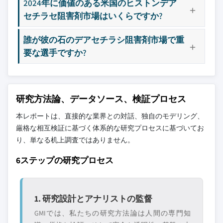
2024年に価値のある米国のヒストンデア
当社の市場収益計算は、個別にプロファイル
8.4.4 オーストラリア
セチラセ阻害剤市場はいくらですか?
されていないメーカー、販売業者、専門業者
8.4.5 韓国
を含む全地域の全プレイヤーを考慮したボト
誰が彼の石のデアセチラシ阻害剤市場で重
ムアップ手法を採用しています。プロファイ
8.5 ラテンアメリカ
要な選手ですか?
ルセクションは戦略的に重要なプレイヤーに
8.5.1 ブラジル
焦点を当てており、市場規模の範囲を定義す
8.5.2 メキシコ
るものではありません。
8.5.3 アルゼンチン
競合環境には以下も含まれる可能性があります
8.6 中東・アフリカ
研究方法論、データソース、検証プロセス
グローバルトップ
市場アクセスを支
8.6.1 南アフリカ
層に属さない地
配する販売代理店
本レポートは、直接的な業界との対話、独自のモデリング、
8.6.2 サウジアラビア
域・国内限定のリ
やチャネルパート
厳格な相互検証に基づく体系的な研究プロセスに基づいてお
ーダー企業
ナー
8.6.3 アラブ首長国連邦
り、単なる机上調査ではありません。
新興の破壊的企
特定の用途やエン
6ステップの研究プロセス
業、スタートアッ
ドユースに特化し
プ、または隣接業
たニッチプレイヤ
界からの参入者
ー
1. 研究設計とアナリストの監督
GMIでは、私たちの研究方法論は人間の専門知
無料カスタマイズ - レポート価値の最大