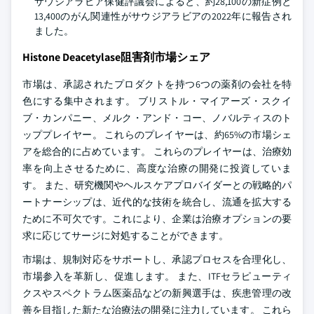
サウジアラビア保健評議会によると、約28,100の新症例と
13,400のがん関連性がサウジアラビアの2022年に報告され
ました。
Histone Deacetylase阻害剤市場シェア
市場は、承認されたプロダクトを持つ6つの薬剤の会社を特
色にする集中されます。 ブリストル・マイアーズ・スクイ
ブ・カンパニー、メルク・アンド・コー、ノバルティスのト
ッププレイヤー。 これらのプレイヤーは、約65%の市場シェ
アを総合的に占めています。 これらのプレイヤーは、治療効
率を向上させるために、高度な治療の開発に投資していま
す。 また、研究機関やヘルスケアプロバイダーとの戦略的パ
ートナーシップは、近代的な技術を統合し、流通を拡大する
ために不可欠です。これにより、企業は治療オプションの要
求に応じてサージに対処することができます。
市場は、規制対応をサポートし、承認プロセスを合理化し、
市場参入を革新し、促進します。 また、ITFセラピューティ
クスやスペクトラム医薬品などの新興選手は、疾患管理の改
善を目指した新たな治療法の開発に注力しています。 これら