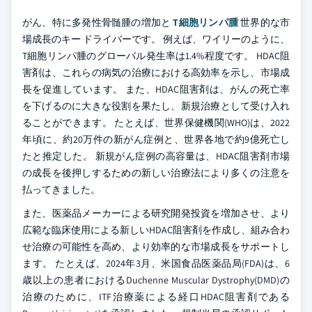
がん、特に多発性骨髄腫の増加と
T細胞リンパ腫
世界的な市
場成長のキー ドライバーです。 例えば、ワイリーのように、
T細胞リンパ腫のグローバル発生率は1.4%程度です。 HDAC阻
害剤は、これらの病気の治療における高効率を示し、市場成
長を促進しています。 また、HDAC阻害剤は、がんの死亡率
を下げるのに大きな役割を果たし、新規治療として受け入れ
ることができます。 たとえば、世界保健機関(WHO)は、2022
年頃に、約20万件の新がん症例と、世界各地で約9億死亡し
たと推定した。 新規がん症例の高容量は、HDAC阻害剤市場
の成長を後押しするための新しい治療法により多くの注意を
払ってきました。
また、医薬品メーカーによる研究開発投資を増加させ、より
広範な臨床使用による新しいHDAC阻害剤を作成し、組み合わ
せ治療の可能性を高め、より効率的な市場成長をサポートし
ます。 たとえば、2024年3月、米国食品医薬品局(FDA)は、6
歳以上の患者におけるDuchenne Muscular Dystrophy(DMD)の
治療のために、ITF治療薬による経口HDAC阻害剤である