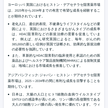
ヨーロッパ: 英国におけるヒストン・デアセチラセ阻害薬市場
は、2025年から2034年までの有意で有望な成長を経験するこ
とが期待されています。
老化人口、遺伝的表現、不健康なライフスタイルなどの要
因により、英国におけるさまざまながんタイプの成長率
は、HDAC阻害剤などの新規治療の需要を促進していま
す。 例えば、がん研究英国によると、毎年、がんの約
385,000の新しい症例が英国で診断され、効果的な新規治療
の必要性を強調しています。
また、革新的なHDAC阻害剤の臨床使用と承認のための医
薬品およびヘルスケア製品規制機関(MHRA)による規制支援
は、地域における市場成長を推進しています。
アジアパシフィック: ジャパン・ヒストン・デアセチラセ阻害
薬市場は、2025～2034年の間に有利な成長を目撃することを
期待しています。
日本は、大腸の人口とヒトT細胞白血病ウイルスタイプ
1(HTLV-1)の感染率が高いため、リンパ腫の高侵襲性である
大人のT細胞リンパ腫の高い発生率に優れています。 ウィ