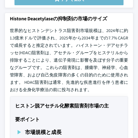
Histone Deacetylaseの抑制剤の市場のサイズ
世界的なヒストンデシトラス阻害剤市場規模は、2024年に約
1.3億米ドルで評価され、2025年から2034年までの7.7% CAGR
で成長すると推定されています。 ハイストーン・デアセチラ
ッセ(HDAC)阻害剤は、アセチル・グループをヒステリルから
排除することにより、遺伝子発現に影響を及ぼす分子の重要
なグループです。 これらの阻害剤は、腫瘍学、神経学、心血
管障害、および自己免疫障害の多くの目的のために使用され
ます。 HDAC阻害剤は通常、先進的な疾患進行を伴う患者に
おける全身化学療法の前に投与されます。
ヒストン脱アセチル化酵素阻害剤市場の主
要ポイント
市場規模と成長