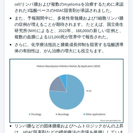
cellリンパ腫および複数のmyelomaを治療するために承認
された3塩酸ベースのHDAC阻害剤が承認されました。
また、予報期間中に、多発性骨髄腫およびT細胞リンパ腫
の症例が増えることが期待されます。 たとえば、国立衛生
研究所(NIH)によると、2022年、188,000の新しい症例と、
複数の血腫による121,000死が世界中で報告された。
さらに、化学療法抵抗と腫瘍成長抑制を阻害する塩酸誘導
体の有効性は、がん治療の増大にも役立ちます。
リンパ腫などの固体腫瘍およびヘムトロジックがんの上昇
は、HDAC阻害剤などの標的療法の市場を後押ししていま