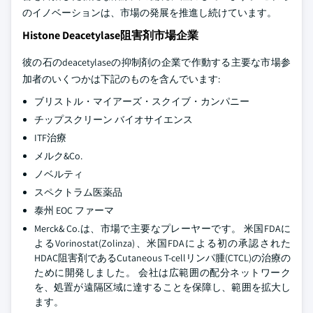
のイノベーションは、市場の発展を推進し続けています。
Histone Deacetylase阻害剤市場企業
彼の石のdeacetylaseの抑制剤の企業で作動する主要な市場参
加者のいくつかは下記のものを含んでいます:
ブリストル・マイアーズ・スクイブ・カンパニー
チップスクリーン バイオサイエンス
ITF治療
メルク&Co.
ノベルティ
スペクトラム医薬品
泰州 EOC ファーマ
Merck& Co.は、市場で主要なプレーヤーです。 米国FDAに
よるVorinostat(Zolinza)、米国FDAによる初の承認された
HDAC阻害剤であるCutaneous T-cellリンパ腫(CTCL)の治療の
ために開発しました。 会社は広範囲の配分ネットワーク
を、処置が遠隔区域に達することを保障し、範囲を拡大し
ます。