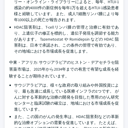
リー・オンライン・ライブラリーによると、毎年、HTLV-1
感染の約4000件の新症例を毎年1万を超えるHTLV-1感染患者
様と経験しています。 また、成人T細胞リンパ腫により毎
年1000以上の死亡が報告されます。
HDAC阻害剤は、T-cellリンパ腫の管理と治療に有効であ
り、上遺伝子の修正を標的し、遺伝子発現を調節する能力
があります。 Tazemetostat や Romidepsin などの HDAC 阻
害剤は、日本で承認され、この条件の管理で有効であり、
その地域における市場成長を促進します。
中東・アフリカ: サウジアラビアのヒストン・デアセチラセ阻
害薬市場は、2025年から2034年までの有意で有望な成長を経
験することが期待されています。
サウジアラビアは、様々な政府の取り組みや外国投資によ
り、最も急速に成長している医療インフラの1つです。 が
んに対する革新的な治療の開発を目指した専用のがん研究
センターと臨床試験の確立は、地域における市場成長を促
進しています。
また、この国のがんの発生率は、HDAC阻害剤などの革新
的な治療オプションの需要を促進しています。 たとえば、