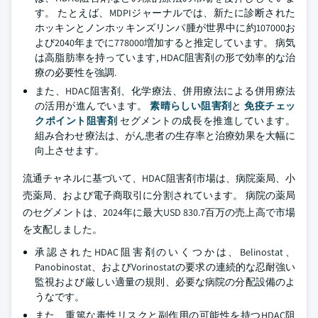
す。 たとえば、MDPIジャーナルでは、新たに診断された
ホッキンとノンホッキンズリンパ腫が世界中に約107000お
よび2040年までに778000増加すると推定しています。 病気
は高脂肪率を持っています, HDAC阻害剤の形で効率的な治
療の必要性を強調.
また、HDAC阻害剤、化学療法、併用療法による併用療法
の活用が進んでいます。
素晴らしい阻害剤
と
免疫チェッ
クポイント阻害剤
セグメントの成長を推進しています。
組み合わせ療法は、がん患者の生存率と治療効果を大幅に
向上させます。
流通チャネルに基づいて、HDAC阻害剤市場は、病院薬局、小
売薬局、および電子商取引に分割されています。 病院の薬局
のセグメントは、2024年に最大USD 830.7百万の売上高で市場
を支配しました。
承認されたHDAC阻害剤のいくつかは、Belinostat、
Panobinostat、およびVorinostatの要求の連続的な忍耐強い
監視および厳しい適量の規則、必要な病院の分配設備のよ
うなです。
また、重篤な毒性リスクと副作用の可能性を持つHDAC阻