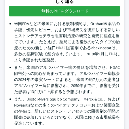
しく知る
無料のPDFをダウンロード
米国FDAなどの米国における規制機関は、Orphan医薬品の
承認、優先レビュー、および市場成長を後押しする新しい
ヒストンデアセチラセ阻害剤治療の研究と発売に焦点を当
てています。 たとえば、薬局による複数のがんタイプの治
療のための新しい経口HDAC阻害剤であるabexinostatは、
多数の臨床試験で紹介されています。 2019年9月にFDAに
より承認された医薬品。
また、米国のアルツハイマー病の蔓延を増加させ、HDAC
阻害剤への関心が高まっています。 アルツハイマー病協会
の2024年の事実シートによると、米国の約7万人の患者は
アルツハイマー病に影響され、2050年までに、影響を受け
た患者は13百万に上昇すると予想されます。
また、Bristol-Myers Squibb Company、Merck & Co.、および
Novaartisなどの多くのバイオテクノロジーおよび製薬企業
の存在は、新しいヒストン・デアセチラの阻害剤の開発と
販売に参加しているだけでなく、米国における市場成長を
促進しています。