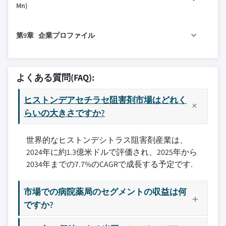
Mn)
3.6 特許分析
7.3 小売薬局
8.1 主要トレンド
3.7 パイプライン分析
7.4 Eコマース
第9章 企業プロファイル
8.2 北米
3.8 ポーターの分析
8.2.1 米国
3.9 PESTEL分析
9.1 ブリストル・マイヤーズ スクイブ社
8.2.2 カナダ
9.2 チップスクリーン バイオサイエンス
よくある質問(FAQ):
8.3 欧州
9.3 ITFセラピューティクス
8.3.1 ドイツ
ヒストンデアセチラセ阻害剤市場はどれく
9.4 メルク・アンド・カンパニー
8.3.2 英国
らいの大きさですか?
9.5 ノバルティス
8.3.3 フランス
9.6 スペクトラム ファーマシューティカルズ
世界的なヒストンデシトラス阻害剤産業は、
8.3.4 スペイン
9.7 泰州EOCファーマ
2024年に約1.3億米ドルで評価され、2025年から
8.3.5 イタリア
主要な競合他社が見当たりませんか？
2034年までの7.7%のCAGRで成長する予定です.
8.3.6 オランダ
このレポートに掲載されている企業は厳選さ
8.4 アジア太平洋
れたものであり、競合全体を網羅するもので
市場での病院薬局のセグメントの収益は何
8.4.1 中国
はありません。
ですか?
8.4.2 日本
8.4.3 インド