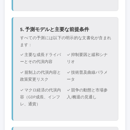
5. 予測モデルと主要な前提条件
すべての予測には以下の明示的な文書化が含まれ
ます：
✓ 主要な成長ドライバ
✓ 抑制要因と緩和シナ
ーとその代演内容
リオ
✓ 規制上の代演内容と
✓ 技術普及曲線パラメ
政策変更リスク
ータ
✓ マクロ経済の代演内
✓ 競争の動態と市場参
容（GDP成長、インフ
入/椭退の見通し
レ、通貨）