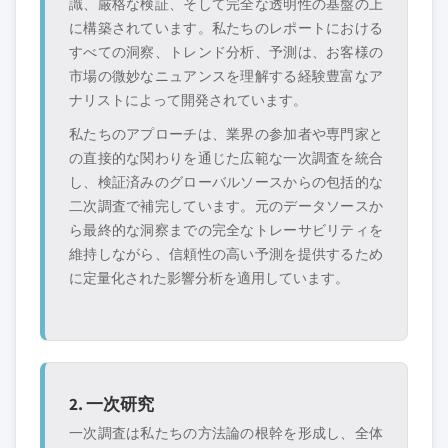
識、厳格な検証、そして完全な透明性の基盤の上
20%
に構築されています。私たちのレポートにおける
特定のデータが必要ですか？カスタマイ
すべての洞察、トレンド分析、予測は、お客様の
ズをリクエストして、正確な要件に合わ
市場の微妙なニュアンスを理解する経験豊富なア
せた洞察を入手してください。
ナリストによって開発されています。
カスタマイズを依頼する →
私たちのアプローチは、業界の参加者や専門家と
の直接的な関わりを通じた広範な一次調査を統合
し、検証済みのグローバルソースからの包括的な
二次調査で補完しています。元のデータソースか
ら最終的な洞察までの完全なトレーサビリティを
維持しながら、信頼性の高い予測を提供するため
に定量化された影響分析を適用しています。
2. 一次研究
一次調査は私たちの方法論の根幹を形成し、全体