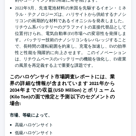
剤やコーティング剤の用途に耳を傾けます。
2022年9月、先進電池材料の米国を先駆するイオン・ミネ
ラル・テクノロジーズは、ハリサイトから供給するナノシ
リコンの画期的な材料であるイオニシルを発表しました。
リチウム系バッテリーのグラファイトの直接代替品として
位置付けられ、電気自動車(EV)市場への変容性を発揮しま
す。 バッテリー技術のナノシリコンをレバレッジすること
で、長時間の運転範囲を約束し、充電を加速し、EVの効率
性と性能を飛躍的に向上させます。 このイノベーション
は、リチウムベースのバッテリーの機能を強化し、EV産業
の風景を再定義する上で重要な課題です。
このハロゲンサイト市場調査レポートには、業
界の詳細な情報が含まれています 2021年から
2034年までの収益(USD Million)とボリューム
(Kilo Ton)の面で推定と予測 以下のセグメントの
場合:
市場、等級によって、
高級ハロゲンサイト
低級ハロゲンサイト