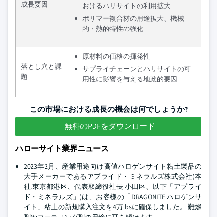
成長要因
おけるハリサイトの利用拡大
ポリマー複合材の用途拡大、機械
的・熱的特性の強化
原材料の価格の揮発性
落とし穴と課
サプライチェーンとハリサイトの可
題
用性に影響を与える地政的要因
この市場における成長の機会は何でしょうか?
無料のPDFをダウンロード
ハローサイト業界ニュース
2023年2月、産業用途向け高値ハロゲンサイト粘土製品の
大手メーカーであるアプライド・ミネラルズ株式会社(本
社:東京都港区、代表取締役社長:小田区、以下「アプライ
ド・ミネラルズ」)は、お客様の「DRAGONITE ハロゲンサ
イト」粘土の新規購入注文を4万lbsに確保しました。 難燃