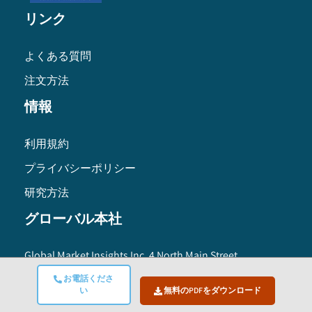
リンク
よくある質問
注文方法
情報
利用規約
プライバシーポリシー
研究方法
グローバル本社
Global Market Insights Inc. 4 North Main Street,
Selbyville, Delaware 19975 USA
お電話くださ
Toll free :
+1-888-689-0688
い
無料のPDFをダウンロード
USA :
+1-302-846-7766