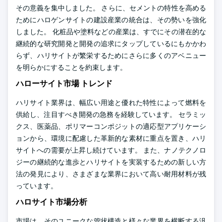
その意義を集中しました。 さらに、セメントの特性を高める
ためにハロゲンサイトの建設産業の統合は、その勢いを強化
しました。 化粧品や塗料などの産業は、すでにその潜在的な
継続的な研究開発と開発の追求にタップしているにもかかわ
らず、ハリサイトが繁栄するためにさらに多くのアベニュー
を明らかにすることを約束します。
ハローサイト市場 トレンド
ハリサイト業界は、幅広い用途と優れた特性によって燃料を
供給し、注目すべき開発の急務を経験しています。 セラミッ
クス、医薬品、ポリマーコンポジットの適応型アプリケーシ
ョンから、環境に配慮した革新的な素材に重点を置き、ハリ
サイトへの需要が上昇し続けています。 また、ナノテクノロ
ジーの継続的な進歩とハリサイトを実装するための新しい方
法の発見により、さまざまな業界において高い耐用材料が残
っています。
ハロサイト市場分析
市場は、そのユニークな管状構造と様々な業界を横断する汎