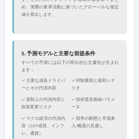
め、実際の業界活動に基づいたグローバルな推定
値を算出します。
5. 予測モデルと主要な前提条件
すべての予測には以下の明示的な文書化が含まれ
ます：
✓ 主要な成長ドライバ
✓ 抑制要因と緩和シナ
ーとその代演内容
リオ
✓ 規制上の代演内容と
✓ 技術普及曲線パラメ
政策変更リスク
ータ
✓ マクロ経済の代演内
✓ 競争の動態と市場参
容（GDP成長、インフ
入/椭退の見通し
レ、通貨）