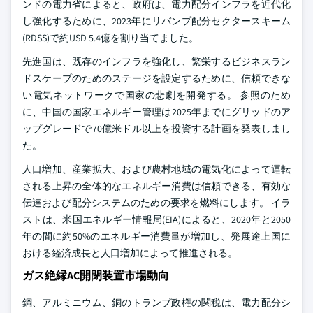
ンドの電力省によると、政府は、電力配分インフラを近代化
し強化するために、2023年にリバンプ配分セクタースキーム
(RDSS)で約USD 5.4億を割り当てました。
先進国は、既存のインフラを強化し、繁栄するビジネスラン
ドスケープのためのステージを設定するために、信頼できな
い電気ネットワークで国家の悲劇を開発する。 参照のため
に、中国の国家エネルギー管理は2025年までにグリッドのア
ップグレードで70億米ドル以上を投資する計画を発表しまし
た。
人口増加、産業拡大、および農村地域の電気化によって運転
される上昇の全体的なエネルギー消費は信頼できる、有効な
伝達および配分システムのための要求を燃料にします。 イラ
ストは、米国エネルギー情報局(EIA)によると、2020年と2050
年の間に約50%のエネルギー消費量が増加し、発展途上国に
おける経済成長と人口増加によって推進される。
ガス絶縁AC開閉装置市場動向
鋼、アルミニウム、銅のトランプ政権の関税は、電力配分シ