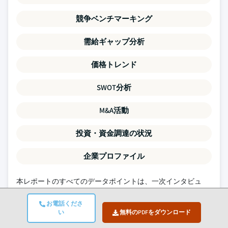
競争ベンチマーキング
需給ギャップ分析
価格トレンド
SWOT分析
M&A活動
投資・資金調達の状況
企業プロファイル
本レポートのすべてのデータポイントは、一次インタビュ
ー、真のボトムアップモデリング、および厳密なクロスチェ
お電話くださ
ックによって検証されています。
当社のリサーチプロセスに
い
無料のPDFをダウンロード
ついて設明を読む →