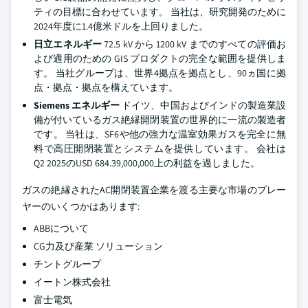
ティの目標に合わせています。 当社は、研究開発のために
2024年度に1.4億米ドルを上回りました。
日立エネルギー
72.5 kV から 1200 kV までのすべての評価お
よび適用のための GIS プロダクトの完全な範囲を提供しま
す。 当社グループは、世界4拠点を拠点とし、90ヵ国に拠
点・拠点・拠点を構えています。
Siemens エネルギー
ドイツ、中国およびインドの製造業設
備が付いているガス絶縁開閉装置の世界的に一流の製造者
です。 当社は、SF6や他の強力な温室効果ガスを完全に無
料で高圧開閉装置とシステムを提供しています。 会社は
Q2 2025のUSD 684.39,000,000上の利益を過しました。
ガスの絶縁されたAC開閉装置企業を渡る主要な市場のプレー
ヤーのいくつかはあります:
ABBについて
CG力及び産業 ソリューション
チントグループ
イートン株式会社
富士電気