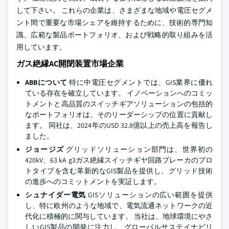
して下さい。 これらの企業は、さまざまな地域や電圧セグメ
ント間で重要な市場シェアを維持するために、技術的専門知
識、広範な製品ポートフォリオ、および戦略的取り組みを活
用しています。
ガス絶縁AC開閉装置市場企業
ABBについて
特に中電圧セグメントでは、GIS業界に優れ
ている存在を確立しています。 イノベーションへのコミッ
トメントと高品質のスイッチギアソリューションの包括的
なポートフォリオは、そのリーダーシップの位置に貢献し
ます。 同社は、2024年のUSD 32.8億以上の売上高を報告し
ました。
ジョージズ
グリッドソリューション部門は、世界初の
420kV、63 kA g3ガス絶縁スイッチギヤ回路ブレーカのプロ
トタイプを含む革新的なGIS製品を提供し、グリッド技術
の進歩へのコミットメントを実証します。
シュナイダー電気
GISソリューションの広い範囲を提供
し、特に欧州のような地域で、電気流通ネットワークの近
代化に積極的に関与しています。 当社は、地球環境にやさ
しいGIS製品の開発に注力し、グローバルサステイナビリ