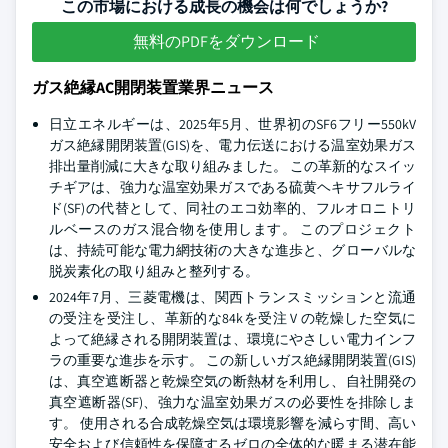
この市場における成長の機会は何でしょうか?
無料のPDFをダウンロード
ガス絶縁AC開閉装置業界ニュース
日立エネルギーは、2025年5月、世界初のSF6フリー550kV
ガス絶縁開閉装置(GIS)を、電力伝送における温室効果ガス
排出量削減に大きな取り組みました。 この革新的なスイッ
チギアは、強力な温室効果ガスである硫黄ヘキサフルライ
ド(SF)の代替として、同社のエコ効率的、フルオロニトリ
ルベースのガス混合物を使用します。 このプロジェクト
は、持続可能な電力網技術の大きな進歩と、グローバルな
脱炭素化の取り組みと整列する。
2024年7月、三菱電機は、関西トランスミッションと流通
の受注を受注し、革新的な84kを受注 V の乾燥した空気に
よって絶縁される開閉装置は、環境にやさしい電力インフ
ラの重要な進歩を示す。 この新しいガス絶縁開閉装置(GIS)
は、真空遮断器と乾燥空気の断熱材を利用し、自社開発の
真空遮断器(SF)、強力な温室効果ガスの必要性を排除しま
す。 使用される合成乾燥空気は環境影響を減らす間、高い
安全および信頼性を保障するゼロの全体的な暖まる潜在能