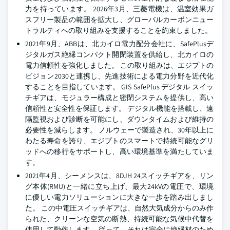
力を持っています。 2026年3月、三菱電機は、温室効果ガ
スフリー製品の範囲を拡大し、グローバルカーボンニュー
トラルティへの取り組みを支援することを約束しました。
2021年9月、ABBは、北カイロ電力配分会社に、SafePlusデ
ジタルガス絶縁コンパクト開閉装置を供給し、北カイロの
電力信頼性を強化しました。 この取り組みは、エジプトの
ビジョン2030と連携し、先進技術による電力分野を近代化
することを目指しています。 GIS SafePlus デジタル スイッ
チギアは、モジュラー構成と密閉システムを提供し、高い
信頼性と安全性を保証します。 デジタル機能を搭載し、遠
隔監視および診断を可能にし、ダウンタイムおよび維持の
必要性を減らします。 ノルウェーで製造され、30年以上に
わたる寿命を誇り、エジプトのスマートで持続可能なグリ
ッドへの移行をサポートし、高い環境基準を満たしていま
す。
2021年4月、シーメンスは、8DJH 24スイッチギアを、リン
グ本体(RMU)と一緒に立ち上げ、最大24kVの電圧で、環境
に優しい電力ソリューションに大きな一歩を踏み出しまし
た。 この中電圧スイッチギアは、自然大気成分からのみ作
られた、クリーンな空気の断熱、持続可能な気候中代替を
使用して動作します。 従って、それは完全に絶縁材のため