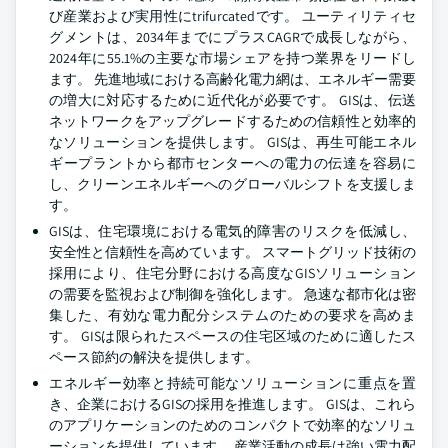
び産業および実用性にtrifurcatedです。 ユーティリティセ
グメントは、2034年までにプラスCAGRで成長しながら、
2024年に55.1%の主要な市場シェアを持つ業界をリードし
ます。 先進地域における高齢化電力網は、エネルギー需要
の増大に対応するために近代化が必要です。 GISは、伝送
ネットワークをアップグレードするための信頼性と効率的
なソリューションを提供します。 GISは、再生可能エネル
ギープラントから都市センターへの電力の伝達を容易に
し、クリーンエネルギーへのグローバルシフトを支援しま
す。
GISは、住宅環境における電気的障害のリスクを低減し、
安全性と信頼性を高めています。 スマートグリッド技術の
採用により、住宅分野における高度なGISソリューション
の需要を監視および制御を強化します。 急速な都市化は密
集した、有効な電力配分システムのための要求を高めま
す。 GISは限られたスペースの住宅区域のために適したス
ペース節約の解決を提供します。
エネルギー効率と持続可能なソリューションに重点を置
き、企業におけるGISの採用を推進します。 GISは、これら
のアプリケーションのためのコンパクトで効率的なソリュ
ーションを提供しています。 産業活動の成長は強い電力配