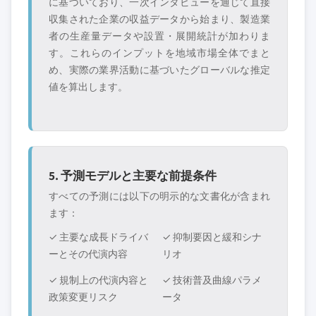
に基づいており、一次インタビューを通じて直接
収集された企業の収益データから始まり、製造業
者の生産量データや設置・展開統計が加わりま
す。これらのインプットを地域市場全体でまと
め、実際の業界活動に基づいたグローバルな推定
値を算出します。
5. 予測モデルと主要な前提条件
すべての予測には以下の明示的な文書化が含まれ
ます：
✓ 主要な成長ドライバ
✓ 抑制要因と緩和シナ
ーとその代演内容
リオ
✓ 規制上の代演内容と
✓ 技術普及曲線パラメ
政策変更リスク
ータ