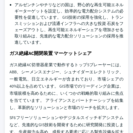
アルゼンチンやチリなどの国は、野心的な再生可能エネル
ギーターゲットを設定し、効率的な電力配分システムの必
要性を促進しています。 GIS技術の採用を強化し、トラン
スミッションおよび流通インフラへの大きな投資 石炭をフ
ェーズアウトし、再生可能エネルギーシェアを増加させる
取り組みは、先進的な電力配分ソリューションの採用を推
進しています。
ガス絶縁AC開閉装置 マーケットシェア
ガス絶縁AC切替器産業で動作するトップ5プレーヤーには、
ABB、シーメンスエナジー、シュナイダーエレクトリック、
一般電気、日立エネルギーが含まれており、市場シェアの
40%以上を占めています。 GIS市場でのリーディング企業は、
市場規模を高めるために、いくつかの戦略的取り組みに焦点
を当てています。 アライアンスとパートナーシップを結集
し、革新的なソリューションと市場のリーチを拡大します。
SF6フリーソリューションやデジタルスイッチギアシステム
など、先進的なGIS技術を開発するために研究開発に投資しま
す。 生産能力を高め、成長する要求に応じる製造設備を拡大