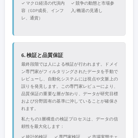
✓ マクロ経済の代演内
✓ 競争の動態と市場参
容（GDP成長、インフ
入/椭退の見通し
レ、通貨）
6. 検証と品質保証
最終段階では人による検証が行われます。ドメイ
ン専門家がフィルタリングされたデータを手動で
レビューし、自動化システムには視点や文脈上の
誤りを発見します。この専門家レビューにより、
品質保証の重要な層が加わり、データが研究目標
および分野固有の基準に沖していることが確保さ
れます。
私たちの3層構造の検証プロセスは、データの信
頼性を最大化します：
✓ 統計的検証
✓ 専門家検証
✓ 市場実態チェ