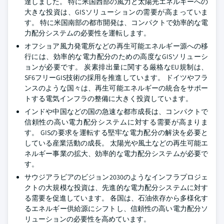
達しました。 特に米国西部の風力と太陽光エネルギーへの
大きな投資は、GISソリューションの需要が高まっていま
す。 特に米国南部の都市開発は、コンパクトで効率的な電
力配分システムの必要性を運転します。
オフショア風力発電所などの再生可能エネルギー源への移
行には、効率的な電力配分のための高度なGISソリューシ
ョンが必要です。 炭素排出量に関する厳格なEU規制は、
SF6フリーGIS技術の採用を推進しています。 ドイツやフラ
ンスのような国々は、再生可能エネルギーの統合をサポー
トする電気インフラの整備に大きく投資しています。
インドや中国などの国の急速な都市成長は、コンパクトで
信頼性の高い電力配分システムに対する需要が高まりま
す。 GISの要求を運転する堅牢な電力配分の解決を必要と
している産業活動の成長。 太陽光や風土などの再生可能エ
ネルギー事業の拡大、効率的な電力配分システムが必要で
す。
サウジアラビアのビジョン2030のようなインフラプロジェ
クトの大規模な投資は、先進的な電力配分システムに対す
る需要を促進しています。 各国は、石油依存から多様化す
るエネルギー供給源にシフトし、信頼性の高い電力配分ソ
リューションの必要性を高めています。