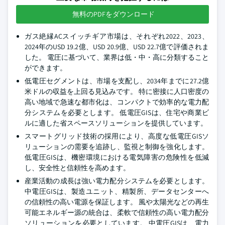
無料のPDFをダウンロード
ガス絶縁ACスイッチギア市場は、それぞれ2022、2023、
2024年のUSD 19.2億、USD 20.9億、USD 22.7億で評価されま
した。 電圧に基づいて、業界は低・中・高に分類すること
ができます。
低電圧セグメントは、市場を支配し、2034年までに27.2億
米ドルの収益を上回る見込みです。 特に密接に人口密度の
高い地域で急速な都市化は、コンパクトで効率的な電力配
分システムを必要とします。 低電圧GISは、住宅や商業ビ
ルに適した省スペースソリューションを提供しています。
スマートグリッド技術の採用により、高度な低電圧GISソ
リューションの需要を追跡し、監視と制御を強化します。
低電圧GISは、機密環境における電気障害の危険性を低減
し、安全性と信頼性を高めます。
産業活動の成長は強い電力配分システムを必要とします。
中電圧GISは、製造ユニット、精製所、データセンターへ
の信頼性の高い電源を保証します。 風や太陽光などの再生
可能エネルギー源の統合は、柔軟で信頼性の高い電力配分
ソリューションを必要としています。 中電圧GISは、電力