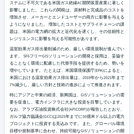
ステムに不可欠である米国ガス絶縁AC開閉装置産業に著しく
影響しました。 これらの関税は、原材料と完成品のコストを
増加させ、メーカーとエンドユーザーの両方に影響を与える
ようになりました。 増加したコストとサプライチェーンの課
題は、米国の電力網の拡大と近代化を遅くし、その信頼性と
レジリエンスに影響を与える可能性があります。
温室効果ガス排出量削減のため、厳しい環境規制が進んでい
ます。 SF6フリーGISソリューションの開発と採用は、妥協す
ることなく環境に配慮した代替手段を提供するため、勢いを
増やしています。 たとえば、米国環境保護庁(EPA)によると、
米国における温室効果ガス排出量は、2019年から2021年まで
7%減少し、厳しい方針と技術の進歩によって推進されます。
特にアジアと中東の経済、新興国は、GISソリューションの需
要を促進し、電力インフラに大きな投資を目撃しています。
なお、アラブ石油投資株式会社(APICORP)が報告したとおり、
ガルフ協力協議会(GCC)は2025年までに50億米ドル以上の電力
プロジェクトに投資する見込みです。 また、グローバル環境
目標や規制基準に合わせ、持続可能なGISソリューションの開