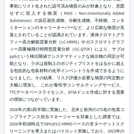
事前にリスト化された認可済み物質のみが対象となり、意図
せずに混入する物質（NIAS：Non-Intentionally Added
Substances）の反応副生成物、分解生成物、不純物、コンタ
ミネーションのキャリーオーバーなど、より広範な物質が見
落とされていることが認識されています。液体クロマトグラ
フィー高分解能質量分析（LC-HRMS）やガスクロマトグラフ
ィー四重極飛行時間型質量分析（GC-QTOF）により、サブ10
ppbという検出閾値でシステマティックな抽出物の同定が可
能となり、ラボは規制上のポジティブリストをはるかに超え
る包括的な包装材料の化学インベントリを作成できるように
なりました。その結果、リスク評価が必要な物質の同定数が
大幅に増加し、これが毒性学コンサルティングサービス、
TTCデータベースライセンス、EFSAドシエ作成に対する需要
の増加につながっています。
2026年の第1四半期に実施した、北米と欧州の275名の包装コ
ンプライアンス担当マネージャーを対象とした調査では、
2026年初頭時点で58%がLC-HRMSベースの非ターゲットスク
リーニングを導入またはパイロット実施しており、2023年の