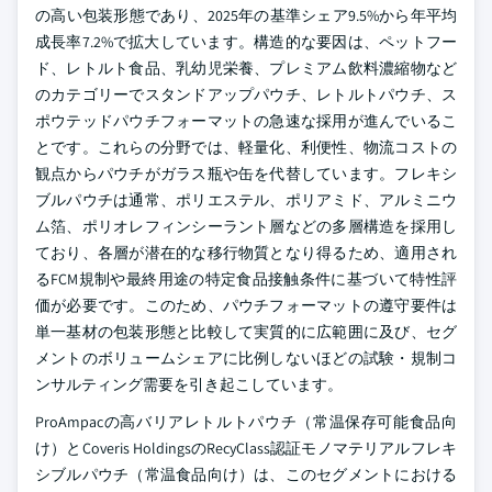
の高い包装形態であり、2025年の基準シェア9.5%から年平均
成長率7.2%で拡大しています。構造的な要因は、ペットフー
ド、レトルト食品、乳幼児栄養、プレミアム飲料濃縮物など
のカテゴリーでスタンドアップパウチ、レトルトパウチ、ス
ポウテッドパウチフォーマットの急速な採用が進んでいるこ
とです。これらの分野では、軽量化、利便性、物流コストの
観点からパウチがガラス瓶や缶を代替しています。フレキシ
ブルパウチは通常、ポリエステル、ポリアミド、アルミニウ
ム箔、ポリオレフィンシーラント層などの多層構造を採用し
ており、各層が潜在的な移行物質となり得るため、適用され
るFCM規制や最終用途の特定食品接触条件に基づいて特性評
価が必要です。このため、パウチフォーマットの遵守要件は
単一基材の包装形態と比較して実質的に広範囲に及び、セグ
メントのボリュームシェアに比例しないほどの試験・規制コ
ンサルティング需要を引き起こしています。
ProAmpacの高バリアレトルトパウチ（常温保存可能食品向
け）とCoveris HoldingsのRecyClass認証モノマテリアルフレキ
シブルパウチ（常温食品向け）は、このセグメントにおける