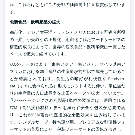
れ、これらはともにこの分野の価値向上に直接貢献していま
す。
包装食品・飲料産業の拡大
都市化、アジア太平洋・ラテンアメリカにおける可処分所得
の上昇、小売取引の正規化、組織化されたフードサービスの
構造的成長によって、世界の包装食品・飲料消費は一貫した
ペースで拡大し続けています。
FAOのデータにより、東南アジア、南アジア、サハラ以南ア
フリカにおける加工食品の生産量が前年比で成長しているこ
とが確認されており、食生活の嗜好が利便性や Ready-to-
eat（すぐに食べられる）形式にシフトするに伴い、単位当た
りの生産量は人口成長率を上回るペースで拡大しています。
[5]
パッケージングされた製品1単位の製造には、適用される
FCM（食品接触材料）要件を満たす安全な包装が必要であ
り、これがFCM需要の直接的な乗数効果を生み出していま
す。シングルサーブ、持ち運び用、プレミアムな利便性フォ
ーマットの普及により、包装フォーマットの回転が加速し、