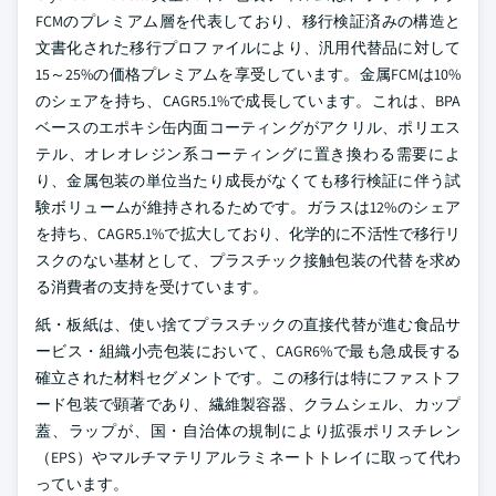
FCMのプレミアム層を代表しており、移行検証済みの構造と
文書化された移行プロファイルにより、汎用代替品に対して
15～25%の価格プレミアムを享受しています。金属FCMは10%
のシェアを持ち、CAGR5.1%で成長しています。これは、BPA
ベースのエポキシ缶内面コーティングがアクリル、ポリエス
テル、オレオレジン系コーティングに置き換わる需要によ
り、金属包装の単位当たり成長がなくても移行検証に伴う試
験ボリュームが維持されるためです。ガラスは12%のシェア
を持ち、CAGR5.1%で拡大しており、化学的に不活性で移行リ
スクのない基材として、プラスチック接触包装の代替を求め
る消費者の支持を受けています。
紙・板紙は、使い捨てプラスチックの直接代替が進む食品サ
ービス・組織小売包装において、CAGR6%で最も急成長する
確立された材料セグメントです。この移行は特にファストフ
ード包装で顕著であり、繊維製容器、クラムシェル、カップ
蓋、ラップが、国・自治体の規制により拡張ポリスチレン
（EPS）やマルチマテリアルラミネートトレイに取って代わ
っています。