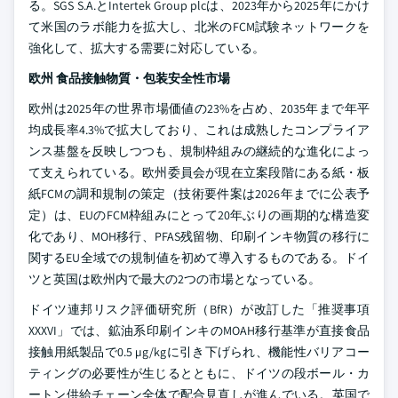
る。SGS S.A.とIntertek Group plcは、2023年から2025年にかけ
て米国のラボ能力を拡大し、北米のFCM試験ネットワークを
強化して、拡大する需要に対応している。
欧州 食品接触物質・包装安全性市場
欧州は2025年の世界市場価値の23%を占め、2035年まで年平
均成長率4.3%で拡大しており、これは成熟したコンプライア
ンス基盤を反映しつつも、規制枠組みの継続的な進化によっ
て支えられている。欧州委員会が現在立案段階にある紙・板
紙FCMの調和規制の策定（技術要件案は2026年までに公表予
定）は、EUのFCM枠組みにとって20年ぶりの画期的な構造変
化であり、MOH移行、PFAS残留物、印刷インキ物質の移行に
関するEU全域での規制値を初めて導入するものである。ドイ
ツと英国は欧州内で最大の2つの市場となっている。
ドイツ連邦リスク評価研究所（BfR）が改訂した「推奨事項
XXXVI」では、鉱油系印刷インキのMOAH移行基準が直接食品
接触用紙製品で0.5 µg/kgに引き下げられ、機能性バリアコー
ティングの必要性が生じるとともに、ドイツの段ボール・カ
ートン供給チェーン全体で配合見直しが進んでいる。英国で