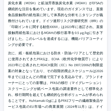
炭化水素（MOSH）と鉱油芳香族炭化水素（MOAH）がEFSAの
継続的な注目を集めています。現在のガイダンスでは、直接
食品接触用の紙包装に対して体系的な分析モニタリングが義
務付けられています。ドイツ連邦リスク評価研究所（BfR）の
「印刷インキに関する勧告XXXVI」は2023年に改訂され、直接
接触用紙包装におけるMOAHの移行基準を0.5 µg/kgに引き下
げました。このレベルを達成するには、機能バリアコーティ
ングが必要です。
次に、紙・板紙包装における防水・防油バリアとして歴史的
に使用されてきたPFASは、ECHA（欧州化学物質庁）により
2023年に公表されたREACH規則（EC）No 1907/2006の制限提
案の対象となっており、その段階的廃止スケジュールは2026
年までにほとんどの用途で完了する見込みです。ブランドオ
ーナーにとっての影響は、PFASの移行（マイグレーション）
スクリーニングが紙ベース包装の調達要件として標準化さ
れ、移行期間を超えても継続的な分析ボリュームが求められ
ることです。Huhtamaki OyjによるPFASフリーの繊維製食品サ
ービス包装のEU市場への商業展開（2024年11月）は、ドイ