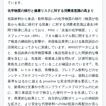
ています。
化学物質の移行と健康リスクに対する消費者意識の高まり
包装材料から食品・飲料製品への化学物質の移行（物質が包
装から食品に移行する現象）に対する消費者意識は過去5年
間で顕著に高まっており、PFAS（「永遠の化学物質」）、ビ
スフェノールA（BPA）、フタル酸エステル類に関するメディ
ア報道の継続的な影響や、米国食品業界における集団訴訟の
活発化によってさらに加速しています。WHOのデータによる
と、食品由来の化学物質曝露（食品包装を介した間接的な曝
露を含む）は、先進国・発展途上国を問わず、計測可能な公
[4]
衆衛生上の懸念となっていることが確認されています
。乳
児栄養、レトルト食品、有機食品、プレミアム飲料などのセ
ンシティブカテゴリーのブランドオーナーは、規制上の最低
基準をはるかに超える proactive な安全性評価を委託してお
り、顧客向け文書や小売コンプライアンスプログラムのため
に、第三者認定ラボで独立した移行データを生成していま
す。商業的な結果として、自主的な試験ボリュームの持続的
な拡大と、より安全な代替材料へのR&D投資の再配分が見ら