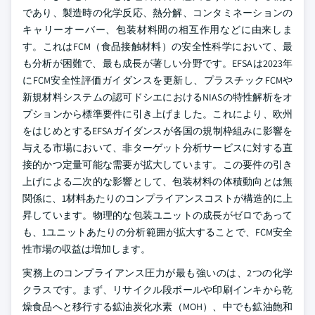
であり、製造時の化学反応、熱分解、コンタミネーションの
キャリーオーバー、包装材料間の相互作用などに由来しま
す。これはFCM（食品接触材料）の安全性科学において、最
も分析が困難で、最も成長が著しい分野です。EFSAは2023年
にFCM安全性評価ガイダンスを更新し、プラスチックFCMや
新規材料システムの認可ドシエにおけるNIASの特性解析をオ
プションから標準要件に引き上げました。これにより、欧州
をはじめとするEFSAガイダンスが各国の規制枠組みに影響を
与える市場において、非ターゲット分析サービスに対する直
接的かつ定量可能な需要が拡大しています。この要件の引き
上げによる二次的な影響として、包装材料の体積動向とは無
関係に、1材料あたりのコンプライアンスコストが構造的に上
昇しています。物理的な包装ユニットの成長がゼロであって
も、1ユニットあたりの分析範囲が拡大することで、FCM安全
性市場の収益は増加します。
実務上のコンプライアンス圧力が最も強いのは、2つの化学
クラスです。まず、リサイクル段ボールや印刷インキから乾
燥食品へと移行する鉱油炭化水素（MOH）、中でも鉱油飽和