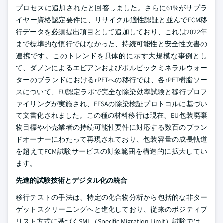
プロセスに追加されたと回答しました。さらに61%がサプラ
イヤー資格認定要件に、リサイクル適性認証と並んでFCM移
行データを必須提出項目として追加しており、これは2022年
まで標準的な慣行ではなかった、持続可能性と安全性文書の
連携です。このトレンドを具体的に示す大規模な事例とし
て、ダノンによるエビアンおよびボルビックミネラルウォー
ターのブランドにおけるrPETへの移行では、各rPET樹脂ソー
スについて、EU認定ラボで完全な除染効率試験と移行プロフ
ァイリングが実施され、EFSAの除染検証プロトコルに基づい
て文書化されました。この種の材料移行は現在、EU包装廃棄
物目標や小売業者の持続可能性要件に対応する数百のブラン
ドオーナーにわたって再現されており、包装容量の成長軌道
を超えてFCM試験サービスの対象範囲を構造的に拡大してい
ます。
先進的試験技術とデジタル化の統合
移行テストの手法は、特定の化合物分析から包括的な非ター
ゲットスクリーニングへと進化しており、従来のポジティブ
リスト方式に基づくSML（Specific Migration Limit）試験では、