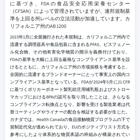
に基づき、FDAの食品安全応用栄養センター
（CFSAN）によって管理されていますが、連邦規制基
準を上回る州レベルの立法活動が加速しています。カ
リフォルニア州のAB 1200
2023年1月に全面施行された本規制は、カリフォルニア州内で
流通する調理器具や食品包装に含まれるPFAS、ビスフェノー
ル化合物、その他有害化学物質の開示を義務付けており、
FDAの基準を大幅に上回る厳格なコンプライアンス基準を設
けるとともに、カリフォルニア州の市場規模を考慮すると、
全国的に流通するブランドオーナーにとって事実上の国内コ
ンプライアンス基準となっている。FDAが2024年5月に21 CFR
に基づくポリカーボネート製乳幼児用哺乳瓶およびストロー
マカップにおけるBPAの認可を取り消したことは、さらなる
コンプライアンス転換点となり、影響を受ける製造業者は代
替コーティングやライナーの配合を検証する必要が生じた。
カナダでは、Health Canadaの食品接触物質プログラムの下で
規制近代化が進められており、EUのポジティブリスト方式を
参考にしたより体系的な物質承認の枠組みが構築されてい