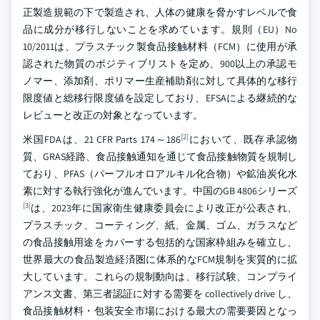
正製造規範の下で製造され、人体の健康を脅かすレベルで食
品に成分が移行しないことを求めています。規則（EU）No
10/2011は、プラスチック製食品接触材料（FCM）に使用が承
認された物質のポジティブリストを定め、900以上の承認モ
ノマー、添加剤、ポリマー生産補助剤に対して具体的な移行
限度値と総移行限度値を設定しており、EFSAによる継続的な
レビューと改正の対象となっています。
[2]
米国FDAは、21 CFR Parts 174～186
において、既存承認物
質、GRAS経路、食品接触通知を通じて食品接触物質を規制し
ており、PFAS（パーフルオロアルキル化合物）や鉱油炭化水
素に対する執行強化が進んでいます。中国のGB 4806シリーズ
[3]
は、2023年に国家衛生健康委員会により改正が公表され、
プラスチック、コーティング、紙、金属、ゴム、ガラスなど
の食品接触用途をカバーする包括的な国家枠組みを確立し、
世界最大の食品製造経済圏に体系的なFCM規制を実質的に拡
大しています。これらの規制動向は、移行試験、コンプライ
アンス文書、第三者認証に対する需要を collectively drive し、
食品接触材料・包装安全市場における最大の需要要因となっ