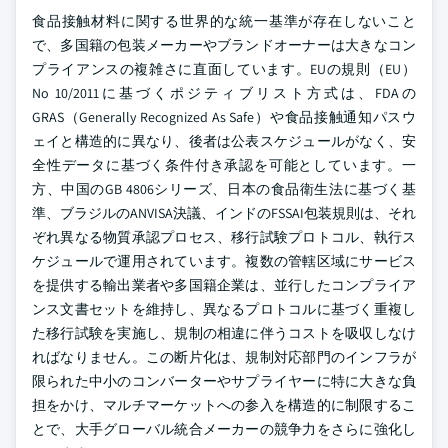
食品接触材料に関する世界的な統一基準が存在しないこと
で、多国籍の包装メーカーやブランドオーナーは大きなコン
プライアンスの複雑さに直面しています。EUの規則（EU）
No 10/2011に基づくポジティブリスト方式は、FDAの
GRAS（Generally Recognized As Safe）や食品接触通知パスウ
ェイと構造的に異なり、後者は公表スケジュールがなく、安
全性データに基づく条件付き承認を可能としています。一
方、中国のGB 4806シリーズ、日本の食品衛生法に基づく基
準、ブラジルのANVISA決議、インドのFSSAI包装規則は、それ
ぞれ異なる物質承認プロセス、移行試験プロトコル、執行ス
ケジュールで運用されています。複数の管轄区域にサービス
を提供する輸出業者や多国籍企業は、並行したコンプライア
ンス文書セットを維持し、異なるプロトコルに基づく重複し
た移行試験を実施し、規制の相違に伴うコストを吸収しなけ
ればなりません。この断片化は、規制対応部門のインフラが
限られた中小のコンバーターやサプライヤーに特に大きな負
担をかけ、マルチマーケットへの参入を構造的に制限するこ
とで、大手グローバル統合メーカーの競争力をさらに強化し