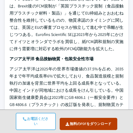
は、Brexit後のFCM規制が「英国プラスチック規制（食品接触
用プラスチック材料・製品）」を通じてEU枠組みとおおむね
整合性を維持しているものの、物質承認のタイミングに関し
ては、英国とEUの審査プロセスが独立して進む中で乖離が生
じつつある。Eurofins Scientific SEは2023年から2025年にかけ
てドイツとオランダでラボを買収し、紙FCM調和規制の実施
に伴う需要増に対応する欧州のFCM試験能力を拡大した。
アジア太平洋 食品接触物質・包装安全性市場
アジア太平洋は2025年の世界市場価値の37.5%を占め、2035
年まで年平均成長率6%で拡大しており、食品製造規模と規制
執行の加速を背景に世界平均を上回る成長率となっている。
中国とインドが同地域における成長をけん引している。中国
国家衛生健康委員会は2023年にGB 4806.1（一般安全要件）と
GB 4806.6（プラスチック）の改訂版を発表し、規制物質カテ
ゴリーの移行基準を引き上げるとともに、承認添加物のポジ
ティブリストを拡大した。これにより、従来のGB基準で
お電話くださ
い
無料のPDFをダウンロード
grandfathered（既存承認）とされていた包装配合の再検証が