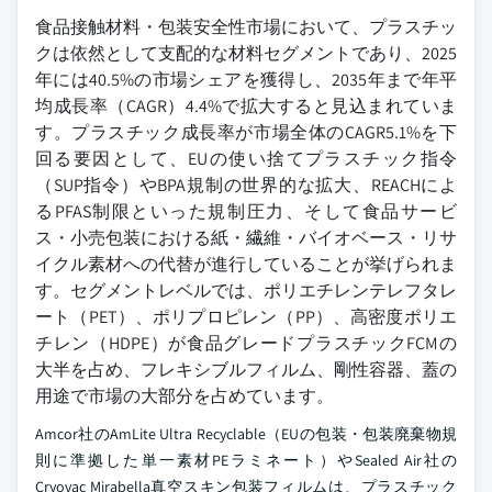
食品接触材料・包装安全性市場において、プラスチッ
クは依然として支配的な材料セグメントであり、2025
年には40.5%の市場シェアを獲得し、2035年まで年平
均成長率（CAGR）4.4%で拡大すると見込まれていま
す。プラスチック成長率が市場全体のCAGR5.1%を下
回る要因として、EUの使い捨てプラスチック指令
（SUP指令）やBPA規制の世界的な拡大、REACHによ
るPFAS制限といった規制圧力、そして食品サービ
ス・小売包装における紙・繊維・バイオベース・リサ
イクル素材への代替が進行していることが挙げられま
す。セグメントレベルでは、ポリエチレンテレフタレ
ート（PET）、ポリプロピレン（PP）、高密度ポリエ
チレン（HDPE）が食品グレードプラスチックFCMの
大半を占め、フレキシブルフィルム、剛性容器、蓋の
用途で市場の大部分を占めています。
Amcor社のAmLite Ultra Recyclable（EUの包装・包装廃棄物規
則に準拠した単一素材PEラミネート）やSealed Air社の
Cryovac Mirabella真空スキン包装フィルムは、プラスチック