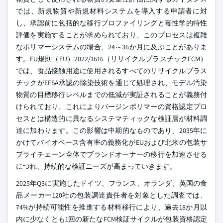
では、新規物質や新規材料システムを導入する申請者に対
し、承認前に包括的な移行プロファイリングと毒性学的特性
評価を実施することが求められており、このプロセスは複雑
なポリマーシステムの場合、24～36か月に及ぶことがありま
す。EU規則（EU）2022/1616（リサイクルプラスチックFCM）
では、食品接触用途に使用されるすべてのリサイクルプラス
チックがEFSA承認の除染技術を通じて処理され、モデル汚染
物質の目標移行レベルまでの低減が実証されることが義務付
けられており、これによりバージンポリマーの資格認定プロ
セスとは構造的に異なるシステマティックな検証層が材料調
達に加わります。この影響は中期的なものであり、2035年に
かけてバイオベース含有率の義務化がEUおよび北米の包装サ
プライチェーン全体でブランドオーナーの移行を加速させる
につれ、持続的な検証ニーズが高まっていきます。
2025年Q3に実施したドイツ、フランス、オランダ、英国の食
品メーカー120社の包装調達責任者を対象とした調査では、
74%が持続可能性を推進する材料移行により、過去18か月以
内に少なくとも1回の新たなFCM検証サイクルが包装資格認定