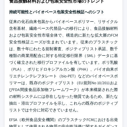
食品接触材料および包装安全性市場のトレンド
持続可能性とバイオベース包装安全性検証へのシフト
従来の化石由来包装からバイオベースポリマー、リサイクル
含有基材、繊維ベース代替品への移行により、食品接触材料
および包装安全性市場全体で、構造的に新たな拡大層のFCM
安全性検証ニーズが生まれています。従来のプラスチック
は、数十年にわたる規制審査、ポジティブリスト承認、数千
種類の商業用配合に対する特定移行限界（SML）データに基
づく確立された移行プロファイルを有しています。ポリ乳酸
（PLA）、ポリヒドロキシアルカン酸（PHA）、バイオ由来ポ
リエチレンテレフタレート（bio-PET）などのバイオベースポ
リマーは、既存のポジティブリスト（EU規則No 10/2011およ
びFDA間接食品添加物フレームワーク）が本来構築された際
の材料システムには存在しなかった物質であるため、新たな
抽出・溶出プロファイルを示し、これらの既存のポジティブ
リストでは十分に対応できていません。
EFSA（欧州食品安全機関）のプラスチックFCMにおける出発
物質として使用される物質の安全性評価に関するガイダンス