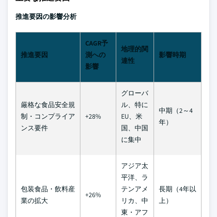
推進要因の影響分析
CAGR予
地理的関
推進要因
測への
影響時期
連性
影響
グローバ
厳格な食品安全規
ル、特に
中期（2～4
制・コンプライア
+28%
EU、米
年）
ンス要件
国、中国
に集中
アジア太
平洋、ラ
包装食品・飲料産
テンアメ
長期（4年以
+26%
業の拡大
リカ、中
上）
東・アフ