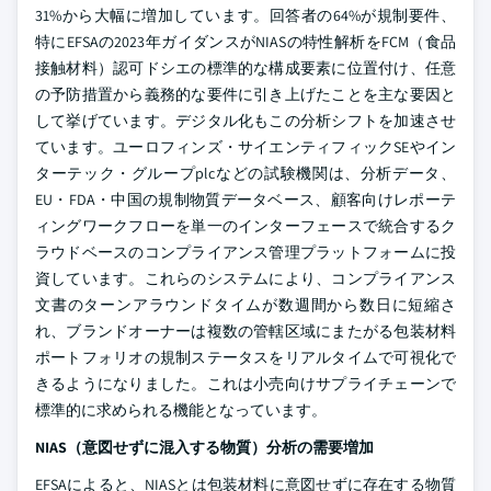
31%から大幅に増加しています。回答者の64%が規制要件、
特にEFSAの2023年ガイダンスがNIASの特性解析をFCM（食品
接触材料）認可ドシエの標準的な構成要素に位置付け、任意
の予防措置から義務的な要件に引き上げたことを主な要因と
して挙げています。デジタル化もこの分析シフトを加速させ
ています。ユーロフィンズ・サイエンティフィックSEやイン
ターテック・グループplcなどの試験機関は、分析データ、
EU・FDA・中国の規制物質データベース、顧客向けレポーテ
ィングワークフローを単一のインターフェースで統合するク
ラウドベースのコンプライアンス管理プラットフォームに投
資しています。これらのシステムにより、コンプライアンス
文書のターンアラウンドタイムが数週間から数日に短縮さ
れ、ブランドオーナーは複数の管轄区域にまたがる包装材料
ポートフォリオの規制ステータスをリアルタイムで可視化で
きるようになりました。これは小売向けサプライチェーンで
標準的に求められる機能となっています。
NIAS（意図せずに混入する物質）分析の需要増加
EFSAによると、NIASとは包装材料に意図せずに存在する物質