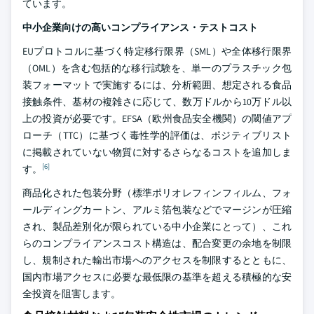
ています。
中小企業向けの高いコンプライアンス・テストコスト
EUプロトコルに基づく特定移行限界（SML）や全体移行限界
（OML）を含む包括的な移行試験を、単一のプラスチック包
装フォーマットで実施するには、分析範囲、想定される食品
接触条件、基材の複雑さに応じて、数万ドルから10万ドル以
上の投資が必要です。EFSA（欧州食品安全機関）の閾値アプ
ローチ（TTC）に基づく毒性学的評価は、ポジティブリスト
に掲載されていない物質に対するさらなるコストを追加しま
[6]
す。
商品化された包装分野（標準ポリオレフィンフィルム、フォ
ールディングカートン、アルミ箔包装などでマージンが圧縮
され、製品差別化が限られている中小企業にとって）、これ
らのコンプライアンスコスト構造は、配合変更の余地を制限
し、規制された輸出市場へのアクセスを制限するとともに、
国内市場アクセスに必要な最低限の基準を超える積極的な安
全投資を阻害します。