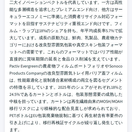
二大イノベーションベクトルを代表しています。一方は高性
能な多層構造を追求したプレミアムエンド向け、他方はサー
キュラーエコノミーに準拠した消費者リサイクル対応フォー
マットを目指すサステナビリティ重視エンド向けです。フィ
ルム・ラップは18%のシェアを持ち、年平均成長率5.7%で拡
大しています。成長の原動力は、鮮肉、乳製品、農産物カテ
ゴリーにおける改良型雰囲気包装や真空スキン包装フォーマ
ットへの需要です。これらのフォーマットではバリア性能が
直接的に賞味期限の延長と食品ロス削減を支えています。
Pactiv Evergreenの農産物フィルムポートフォリオやSonoco
Products Companyの改良型雰囲気トレイ用バリア蓋フィルム
は、性能最適化と規制適合素材構成の両立を図るセグメント
の特徴を示しています。2025年のシェアがそれぞれ18%と
24.5%であるカートンとボトルは、包装形態需要の成熟した
中核を担っています。カートンは再生繊維由来のMOSH/MOAH
移行リスクにより積極的な配合見直しが求められており、
PETボトルはEU包装廃棄物規制に基づく再生材含有率要件の
引き上げにより、移行再検証サイクルが繰り返し発生してい
ます。