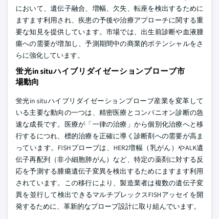
において、遺伝子融合、増幅、欠失、転座を検出するために
ますます利用され、疾患の予後や治療アプローチに関する重
要な知見を提供しています。市場では、出生前診断や血液腫
瘍への需要が増加し、予測期間中の商業的ポテンシャルをさ
らに強化しています。
蛍光in situハイブリダイゼーションプローブ市
場動向
蛍光in situハイブリダイゼーションプローブ産業を変革して
いる主要な動向の一つは、精密医療とコンパニオン診断の急
速な成長です。医療が「一律の治療」から個別化治療へと移
行するにつれ、標的治療を正確に導く診断剤への需要が高ま
っています。FISHプローブは、HER2増幅（乳がん）やALK遺
伝子再配列（非小細胞肺がん）など、特定の薬剤に対する反
応を予測する腫瘍遺伝子変異を検出するためにますます利用
されています。この移行により、製造業者は複数の遺伝子変
異を並行して検出できるマルチプレックスFISHアッセイを開
発するために、革新的なプローブ設計に取り組んでいます。