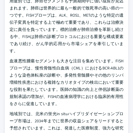
用途別では、肺癌セグメントも予測期間中に強い成長が見込
まれます。肺癌は世界的に最も一般的で致死率の高い癌の一
つです。FISHプローブは、ALK、ROS1、METのような特定の遺
伝子変異を特定する上で極めて重要であり、これらは治療決
定に責任を負っています。標的治療が肺癌治療を革新し続け
る中、FISHは肺癌の診断プロトコルにおける重要な構成要素
であり続け、がん学的応用から市場シェアを牽引していま
す。
血液悪性腫瘍セグメントも大きな注目を集めています。FISH
プローブは、慢性骨髄性白血病（CML）におけるBCR-ABL1の
ような染色体転座の診断や、多発性骨髄腫やその他のリンパ
増殖性疾患における複雑なカリオタイプの検出において重要
な役割を果たしています。医師の知識の向上と伴侶診断薬の
規制承認の増加が、FISHの血液病理学における臨床的有用性
をさらに促進しています。
地域別では、北米の蛍光in situハイブリダイゼーションプロ
ーブ市場は、2034年までに世界の収益シェアをリードすると
予想されています。これは、発達した医療制度、強力な研究