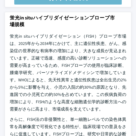
蛍光in situハイブリダイゼーションプローブ市
場規模
蛍光in situハイブリダイゼーション（FISH）プローブ市場
は、2025年から2034年にかけて、主に遺伝性疾患、がん、感
染症の世界的な有病率の増加により、大きな成長が見込まれ
ています。正確で迅速、感度の高い診断ソリューションへの
需要が高まっているため、FISHプローブの使用が臨床診断、
腫瘍学研究、パーソナライズドメディシンで増加していま
す。WHOによると、先天性異常と遺伝性疾患は全出生児の2%
から5%に影響を与え、小児の入院の約30%の原因となり、先
進国での小児死亡の約50%を占めています。この疾病負荷の
増加により、FISHのような高度な細胞遺伝学的診断方法への
需要がさらに高まり、市場成長を支えています。
さらに、FISH法の非侵襲性と、単一細胞レベルでの染色体異
常を高解像度で可視化できる特性が、臨床現場での普及をさ
らに促進しています。FISHプローブは、研究や日常的な診断