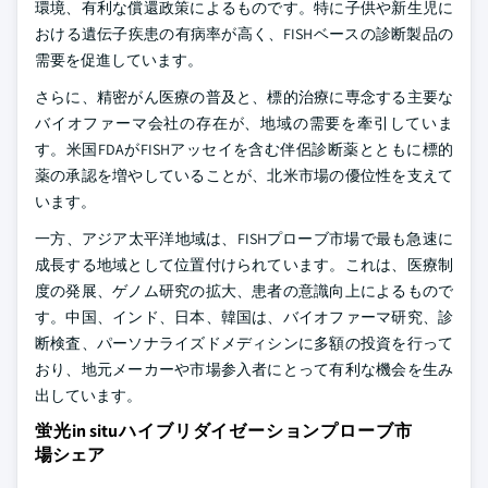
環境、有利な償還政策によるものです。特に子供や新生児に
おける遺伝子疾患の有病率が高く、FISHベースの診断製品の
需要を促進しています。
さらに、精密がん医療の普及と、標的治療に専念する主要な
バイオファーマ会社の存在が、地域の需要を牽引していま
す。米国FDAがFISHアッセイを含む伴侶診断薬とともに標的
薬の承認を増やしていることが、北米市場の優位性を支えて
います。
一方、アジア太平洋地域は、FISHプローブ市場で最も急速に
成長する地域として位置付けられています。これは、医療制
度の発展、ゲノム研究の拡大、患者の意識向上によるもので
す。中国、インド、日本、韓国は、バイオファーマ研究、診
断検査、パーソナライズドメディシンに多額の投資を行って
おり、地元メーカーや市場参入者にとって有利な機会を生み
出しています。
蛍光in situハイブリダイゼーションプローブ市
場シェア