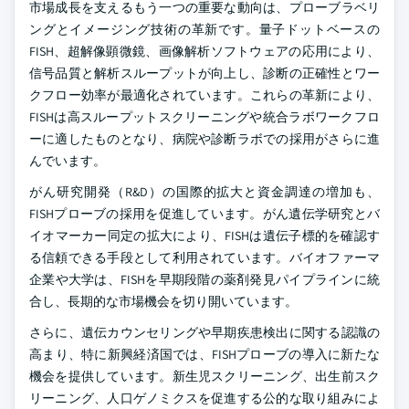
市場成長を支えるもう一つの重要な動向は、プローブラベリ
ングとイメージング技術の革新です。量子ドットベースの
FISH、超解像顕微鏡、画像解析ソフトウェアの応用により、
信号品質と解析スループットが向上し、診断の正確性とワー
クフロー効率が最適化されています。これらの革新により、
FISHは高スループットスクリーニングや統合ラボワークフロ
ーに適したものとなり、病院や診断ラボでの採用がさらに進
んでいます。
がん研究開発（R&D）の国際的拡大と資金調達の増加も、
FISHプローブの採用を促進しています。がん遺伝学研究とバ
イオマーカー同定の拡大により、FISHは遺伝子標的を確認す
る信頼できる手段として利用されています。バイオファーマ
企業や大学は、FISHを早期段階の薬剤発見パイプラインに統
合し、長期的な市場機会を切り開いています。
さらに、遺伝カウンセリングや早期疾患検出に関する認識の
高まり、特に新興経済国では、FISHプローブの導入に新たな
機会を提供しています。新生児スクリーニング、出生前スク
リーニング、人口ゲノミクスを促進する公的な取り組みによ