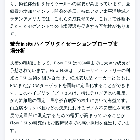
り、染色体分析を行うツールへの需要が高まっています。医
療費の増加とインフラ開発の進展、特にアジア太平洋地域と
ラテンアメリカでは、これらの成長傾向が、これまで診断不
足だったセグメントでの市場浸透を促進する可能性がありま
す。
蛍光in situハイブリダイゼーションプローブ市
場分析
技術の種類によって、Flow-FISHは2034年までに大きな成長が
予想されています。Flow-FISHは、フローサイトメトリーの利
点とFISH技術を組み合わせ、細胞表現型マーカーとともに
RNAまたはDNAターゲットを同時に定量化することができま
す。このハイブリッドプロセスは、特にテロメア長の測定、
がん幹細胞の同定、最小残存病変の検出において有益です。
白血病やリンパ腫などの疾患におけるゲノム不安定性を高感
度で定量的に測定するための需要が高まっていることが、
Flow-FISHの研究および臨床現場での高い採用を促進していま
す。