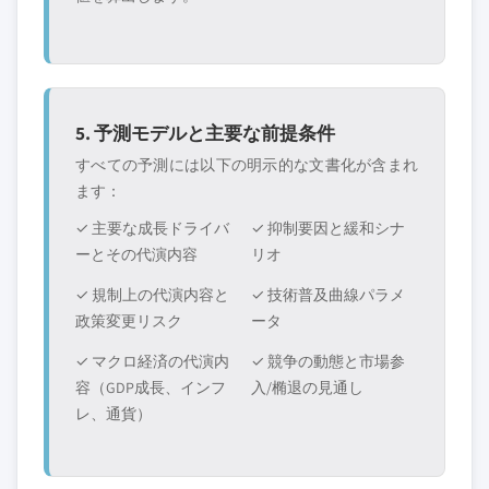
5. 予測モデルと主要な前提条件
すべての予測には以下の明示的な文書化が含まれ
ます：
✓ 主要な成長ドライバ
✓ 抑制要因と緩和シナ
ーとその代演内容
リオ
✓ 規制上の代演内容と
✓ 技術普及曲線パラメ
政策変更リスク
ータ
✓ マクロ経済の代演内
✓ 競争の動態と市場参
容（GDP成長、インフ
入/椭退の見通し
レ、通貨）