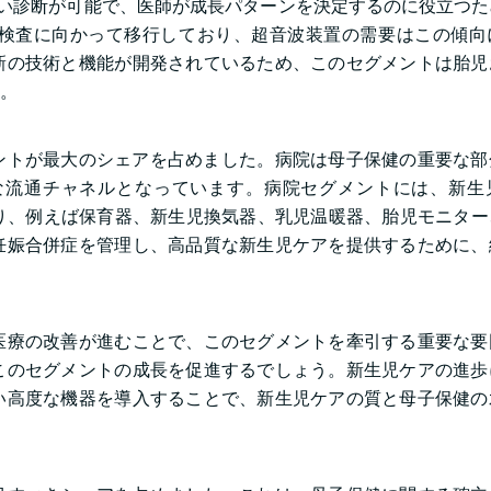
り良い診断が可能で、医師が成長パターンを決定するのに役立つ
検査に向かって移行しており、超音波装置の需要はこの傾向
新の技術と機能が開発されているため、このセグメントは胎児
。
メントが最大のシェアを占めました。病院は母子保健の重要な
な流通チャネルとなっています。病院セグメントには、新生
おり、例えば保育器、新生児換気器、乳児温暖器、胎児モニタ
妊娠合併症を管理し、高品質な新生児ケアを提供するために、
医療の改善が進むことで、このセグメントを牽引する重要な要
このセグメントの成長を促進するでしょう。新生児ケアの進歩
い高度な機器を導入することで、新生児ケアの質と母子保健の