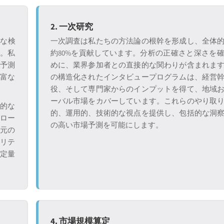
2. 一次研究
格な検
一次調査は私たちの方法論の根幹を形成し、全体
す。私
約80%を貢献しています。分析の正確さと深さを
、予測
めに、業界参加者との直接的な関わりが含まれま
豊富な
の構造化されたインタビュープログラムは、経営
役、そして専門家からのインプットを得て、地域
ーバル市場をカバーしています。これらのやり取
接的な
的、運用的、技術的な視点を提供し、包括的な洞
グロー
の高い市場予測を可能にします。
。元の
ビリテ
に定量
4. 市場規模算定