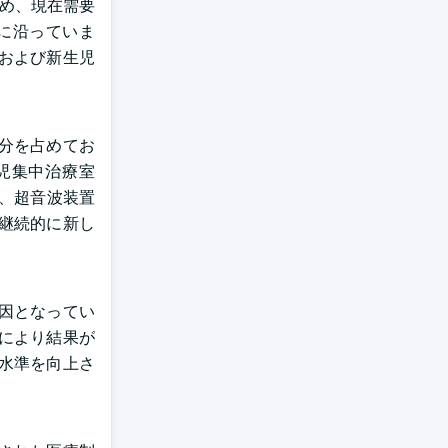
ため、現在需要
に沿っていま
および新生児
部分を占めてお
児集中治療室
ー、超音波装置
継続的に新し
因となってい
により結果が
水準を向上さ