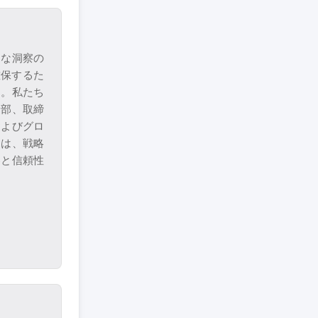
的な洞察の
確保するた
す。私たち
幹部、取締
およびグロ
りは、戦略
察と信頼性