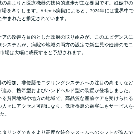
識の高まりと医療機器の技術的進歩が主な要因です。妊娠中の
引します。Artemis病院によると、2024年には世界中で約
ドで生まれたと推定されています。
ケアの改善を目的とした政府の取り組みが、このエビデンスに
療システムが、病院や地域の両方の設定で新生児や妊婦のモニ
市場は大幅に成長すると予想されます。
器の増加、非侵襲モニタリングシステムへの注目の高まりなど
が進み、携帯型およびハンドヘルド型の装置が登場しました。
いる貧困地域や地方の地域で、高品質な産前ケアを受けられる
の人々にアクセス可能になり、低所得層の顧客にもサービスを
た。
ニタリングできるより高度な統合システムへのシフトが進んで