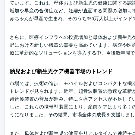
ています。これは、母体および新生児の健康に関する認
増加や早産の合併症など、妊婦が直面する問題の増加も市場を牽
赤ちゃんが早産で生まれ、そのうち350万人以上がイン
さらに、医療インフラへの投資増加と母体および新生児
野における新しい機器の需要を高めています。病院や医
療に革新的なソリューションを導入する中、今後数年間で
胎児および新生児ケア機器市場のトレンド
市場では、技術の進歩、モバイルおよびコンパクトな機
トレンドが見られます。近年、超音波装置の急速な革新
超音波装置の普及が進み、特に医療アクセスが不足して
した。これらの携帯型装置により、産前ケアはより多く
うになりました。その結果、市場全体の成長を支援しまし
また、母体および新生児の健康をリアルタイムで連続モ