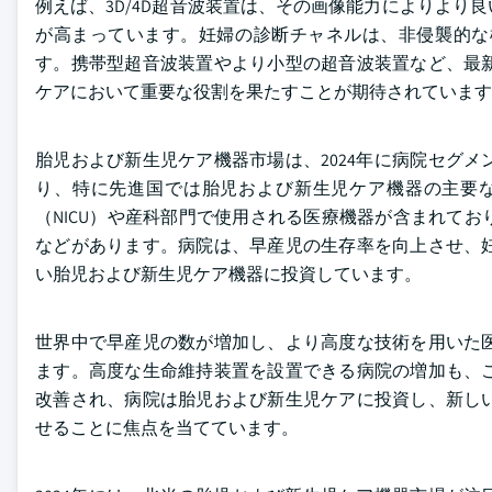
例えば、3D/4D超音波装置は、その画像能力によりよ
が高まっています。妊婦の診断チャネルは、非侵襲的な
す。携帯型超音波装置やより小型の超音波装置など、最
ケアにおいて重要な役割を果たすことが期待されています
胎児および新生児ケア機器市場は、2024年に病院セグ
り、特に先進国では胎児および新生児ケア機器の主要
（NICU）や産科部門で使用される医療機器が含まれて
などがあります。病院は、早産児の生存率を向上させ、
い胎児および新生児ケア機器に投資しています。
世界中で早産児の数が増加し、より高度な技術を用いた
ます。高度な生命維持装置を設置できる病院の増加も、
改善され、病院は胎児および新生児ケアに投資し、新し
せることに焦点を当てています。