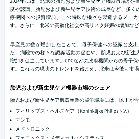
2024年には、北米の胎児および新生児ケア機器市場が
度や認識、胎児および新生児ケア技術の成長など、多く
療機関への投資増加、この特殊な機器を製造するメーカ
す。さらに、北米の高齢化社会や高リスク妊娠の増加など
早産児の数が増加したことで、母子保健への認識と支出
た、病院での様々な認識活動の促進や、胎児および新生
増加を促進しています。CDCなどの政府機関からの母子
す。これらの現状のトレンドを踏まえ、北米は今後も市場
胎児および新生児ケア機器市場のシェア
胎児および新生児ケア機器産業の競争環境には、以下が含
フィリップス・ヘルスケア（Koninklijke Philips N.V.）
マシモ
メドトロニック
フェニックス・メディカル・システムズ