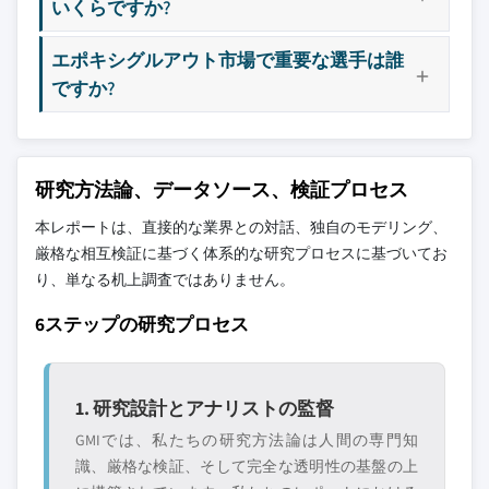
10.14 ヘキシオン社
6.5.4 道路・高速道路
いくらですか?
3.11.2 主要輸出国
9.4.5 韓国
10.15 ハンツマン社
6.5.5 その他
エポキシグルアウト市場で重要な選手は誰
3.12 持続可能性と環境側面
9.4.6 アジア太平洋その他地域
6.6 その他
10.16 TEC（H.B.フラー建設製品社）
ですか?
3.12.1 持続可能な実践
9.5 ラテンアメリカ
10.17 ダウ社
3.12.2 廃棄物削減戦略
9.5.1 ブラジル
10.18 トレムコCPG社
3.12.3 生産におけるエネルギー効率
9.5.2 メキシコ
10.19 ヘンケルAG & KGaA
3.12.4 環境に優しい取り組み
9.5.3 アルゼンチン
10.20 マスター・ビルダーズ・ソリューションズ
研究方法論、データソース、検証プロセス
3.13 カーボンフットプリントの考慮事項
9.5.4 ラテンアメリカその他地域
10.21 パーマ・コンストラクション・エイズ社
本レポートは、直接的な業界との対話、独自のモデリング、
9.6 中東・アフリカ
10.22 フロークリート・グループ社
厳格な相互検証に基づく体系的な研究プロセスに基づいてお
9.6.1 サウジアラビア
10.23 ユークリッド・ケミカル社
り、単なる机上調査ではありません。
9.6.2 南アフリカ
10.24 ケラポキシ（MAPEIコーポレーション）
6ステップの研究プロセス
9.6.3 アラブ首長国連邦
10.25 ダンロップ接着剤
9.6.4 中東・アフリカその他地域
主要な競合他社が見当たりませんか？
1. 研究設計とアナリストの監督
このレポートに掲載されている企業は厳選さ
GMIでは、私たちの研究方法論は人間の専門知
れたものであり、競合全体を網羅するもので
識、厳格な検証、そして完全な透明性の基盤の上
はありません。