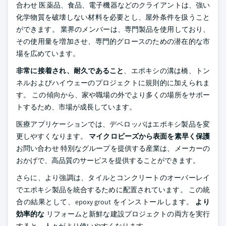
合わせ 医薬品、食品、電子機器などのクライアントは、強い
化学物質を破壊しない材料を必要とし、屋外条件を扱うこと
ができます。 業界のメンバーは、専門製品を使用しており、
その使用量を増加させ、専門的グロースのための潜在的な市
場を広めています。
非常に接着され、耐久であること
、エポキシの溝は橋、トン
ネルおよびハイウェーのプロジェクトに規則的に加えられま
す。 この傾向から、家や職場の外でより多くの場所をサポー
トするため、市場が成長しています。
医療アプリケーションでは、デベロッパはエポキシ製品を変
更しやすくなります。
マイクロビーズから表面を素早く保護
お問い合わせ 特別なグループを提供する産業は、メーカーの
おかげで、高品質のサービスを提供することができます。
さらに、より強調は、タイルとコンクリートのオーバーレイ
でエポキシ製品を統合するために配置されています。 この統
合の結果として、epoxy grout をインストールします。
より
効率的な
リフォームと新鮮な建設プロジェクトの両方を実行