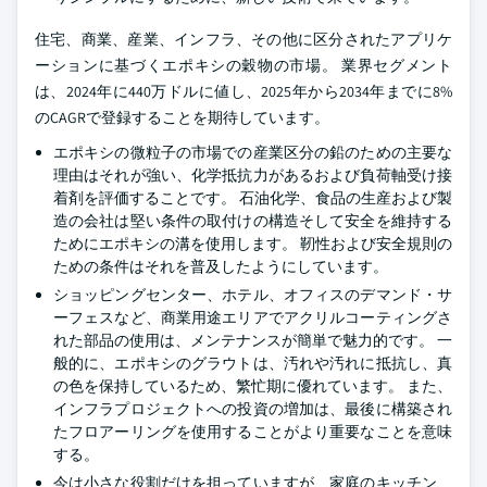
住宅、商業、産業、インフラ、その他に区分されたアプリケ
ーションに基づくエポキシの穀物の市場。 業界セグメント
は、2024年に440万ドルに値し、2025年から2034年までに8%
のCAGRで登録することを期待しています。
エポキシの微粒子の市場での産業区分の鉛のための主要な
理由はそれが強い、化学抵抗力があるおよび負荷軸受け接
着剤を評価することです。 石油化学、食品の生産および製
造の会社は堅い条件の取付けの構造そして安全を維持する
ためにエポキシの溝を使用します。 靭性および安全規則の
ための条件はそれを普及したようにしています。
ショッピングセンター、ホテル、オフィスのデマンド・サ
ーフェスなど、商業用途エリアでアクリルコーティングさ
れた部品の使用は、メンテナンスが簡単で魅力的です。 一
般的に、エポキシのグラウトは、汚れや汚れに抵抗し、真
の色を保持しているため、繁忙期に優れています。 また、
インフラプロジェクトへの投資の増加は、最後に構築され
たフロアーリングを使用することがより重要なことを意味
する。
今は小さな役割だけを担っていますが、家庭のキッチン、