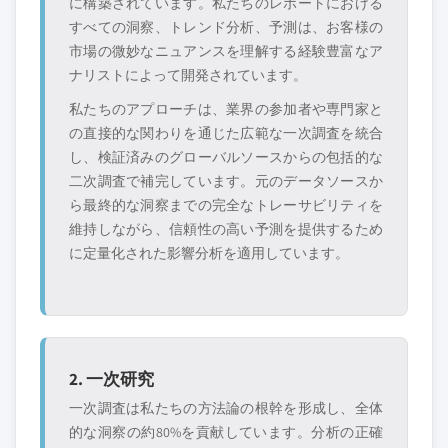
に構築されています。私たちのレポートにおける
すべての洞察、トレンド分析、予測は、お客様の
当社の市場収益計算は、個別にプロファイル
市場の微妙なニュアンスを理解する経験豊富なア
されていないメーカー、販売業者、専門業者
ナリストによって開発されています。
を含む全地域の全プレイヤーを考慮したボト
私たちのアプローチは、業界の参加者や専門家と
ムアップ手法を採用しています。プロファイ
の直接的な関わりを通じた広範な一次調査を統合
ルセクションは戦略的に重要なプレイヤーに
し、検証済みのグローバルソースからの包括的な
焦点を当てており、市場規模の範囲を定義す
二次調査で補完しています。元のデータソースか
るものではありません。
ら最終的な洞察までの完全なトレーサビリティを
競合環境には以下も含まれる可能性があります
維持しながら、信頼性の高い予測を提供するため
グローバルトップ
市場アクセスを支
に定量化された影響分析を適用しています。
層に属さない地
配する販売代理店
域・国内限定のリ
やチャネルパート
ーダー企業
ナー
新興の破壊的企
特定の用途やエン
業、スタートアッ
ドユースに特化し
2. 一次研究
プ、または隣接業
たニッチプレイヤ
一次調査は私たちの方法論の根幹を形成し、全体
界からの参入者
ー
的な洞察の約80%を貢献しています。分析の正確