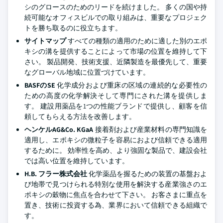
シのグロースのためのリードを続けました。 多くの国や持
続可能なオフィスビルでの取り組みは、重要なプロジェク
トを勝ち取るのに役立ちます。
サイトマップ
すべての種類の適用のために適した別のエポ
キシの溝を提供することによって市場の位置を維持して下
さい。 製品開発、技術支援、近隣製造を最優先して、重要
なグローバル地域に位置づけています。
BASFのSE
化学成分および重床の区域の連続的な必要性の
ための高度の化学解決そして専門にされた溝を提供しま
す。 建設用薬品を1つの性能ブランドで提供し、顧客を信
頼してもらえる方法を改善します。
ヘンケルAG&Co. KGaA
接着剤および産業材料の専門知識を
適用し、エポキシの微粒子を容易におよび信頼できる適用
するために。 効率性を高め、より強固な製品で、建設会社
では高い位置を維持しています。
H.B. フラー株式会社
化学薬品を握るための装置の基盤およ
び地帯で見つけられる特別な使用を解決する産業強さのエ
ポキシの穀物に焦点を合わせて下さい。 お客さまに重点を
置き、技術に投資する為、業界において信頼できる組織で
す。