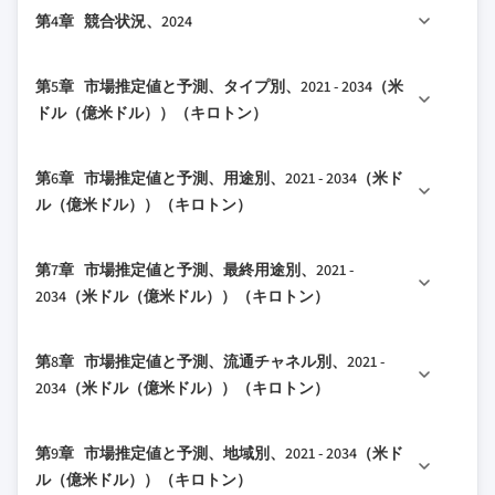
3.1 産業エコシステム分析
第4章 競合状況、2024
1.3.1 グローバル
2.2.2 タイプ別
3.1.1 サプライヤーの状況
1.3.2 地域/国別
2.2.3 用途別
3.1.2 利益率
4.1 はじめに
第5章 市場推定値と予測、タイプ別、2021 - 2034（米
1.4 基本推定値と計算
2.2.4 最終用途別
3.1.3 各段階における付加価値
4.2 企業の市場シェア分析
ドル（億米ドル））（キロトン）
1.4.1 基準年の計算
2.2.5 流通チャネル別
3.1.4 バリューチェーンに影響を与える要因
4.2.1 地域別
1.4.2 市場推定のための主要トレンド
2.3 TAM分析、2025-2034
3.1.5 混乱要因
5.1 主要トレンド
4.2.1.1 北米
第6章 市場推定値と予測、用途別、2021 - 2034（米ド
1.5 一次調査と検証
2.4 CXOの視点：戦略的重要課題
3.2 産業への影響要因
5.2 2成分エポキシ系グラウト
4.2.1.2 欧州
ル（億米ドル））（キロトン）
1.5.1 一次ソース
2.4.1 経営判断ポイント
3.2.1 成長ドライバー
5.2.1 標準エポキシ系グラウト
4.2.1.3 アジア太平洋
1.6 予測モデル
2.4.2 重要成功要因
3.2.2 産業の落とし穴と課題
6.1 主要トレンド
5.2.2 水洗浄可能エポキシ系グラウト
4.2.1.4 ラテンアメリカ
第7章 市場推定値と予測、最終用途別、2021 -
1.7 調査の前提条件と制限
2.5 将来展望と戦略的提言
3.2.3 市場機会
6.2 住宅
5.2.3 耐薬品性エポキシ系グラウト
4.2.1.5 中東・アフリカ
2034（米ドル（億米ドル））（キロトン）
3.3 成長ポテンシャル分析
6.2.1 浴室
5.2.4 その他
4.3 企業マトリックス分析
3.4 規制環境
7.1 主要トレンド
6.2.2 キッチン
5.3 3成分エポキシ系グラウト
4.4 主要市場プレイヤーの競合分析
第8章 市場推定値と予測、流通チャネル別、2021 -
7.2 床材
3.4.1 北米
6.2.3 プール
5.3.1 産業用グレード
4.5 競争ポジショニングマトリックス
2034（米ドル（億米ドル））（キロトン）
3.4.2 欧州
7.2.1 タイル床
6.2.4 その他
5.3.2 商業用グレード
4.6 主要な動向
8.1 主要トレンド
3.4.3 アジア太平洋
7.2.2 産業用床
6.3 商業
5.3.3 その他
4.6.1 合併・買収
第9章 市場推定値と予測、地域別、2021 - 2034（米ド
8.2 直販
3.4.4 ラテンアメリカ
7.2.3 装飾用床
6.3.1 小売スペース
5.4 1成分エポキシ系グラウト
4.6.2 パートナーシップ・提携
ル（億米ドル））（キロトン）