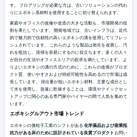
す。 フロアリングが必要な方は、古いソリューションの代わ
りにエポキシ系材料を使用することに切り替えられます。
家庭やオフィスの改修や改造の大きな活動も、市場開発の役
割を果たしています。 開発地域では、古いインフラは、近代
的で魅力的で信頼性の高いエポキシの溝を使用してリフレッ
シュされています。 これらのような製品は衛生を改善し、汚
れを抵抗し、清掃を容易にするのに役立ちます。多くの人々
が自分の生活やオフィスエリアの欲求を満たしています。 よ
りよいエポキシの溝の方式のために、これらの改善がプロダ
クト質、使いやすさおよび持続可能性を高めるので市場は成
長しています。 排出量が低いエポキシ材料、主要な成分とし
て水を使用し、急速に乾燥することは、環境やクイックセッ
トアップに関心のある専門家やバイヤーの間で人気を集めて
います。
エポキシグルアウト市場 トレンド
エポキシの微粒子工業のシフトがある
化学薬品および産業抵
抗力がある床のために設計されている良質プロダクト
お問い