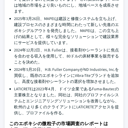
は地域の市場をより良いものにし、地域ベースを成長させ
ます。
2025年3月26日、MAPEIは建設と修復システムを立ち上げ、
建設プロセスのさまざまな時間にわたって新しい先進のエ
ポキシグルアウトを発売しました。 MAPEIは、この立ち上
げの結果として、様々な完全なソリューションで建設業界
にサービスを提供しています。
2024年12月2日、H.B. Fullerは、接着剤やシーラントに焦点
を合わせる収入を使用して、80ドルの床材事業を販売する
ことを決めた。
2024年5月20日、H.B. Fuller CompanyがND Industries, Inc.を
買収し、既存のエポキシラインにVibra-Titeブランドを追加
し、高度な接着剤やシーラントの選択を増加させました。
LATICRETEは2023年4月、ドイツ企業であるFuma-Bautecの
主要株主となりました。同社は、同社のプロファイルシス
テムとエンジニアリングソリューションを改善しながら、
欧州のより多くのクライアントにLATICRETEアクセスを提
供し、プロファイルを作る。
このエポキシの微粒子の市場調査のレポートは