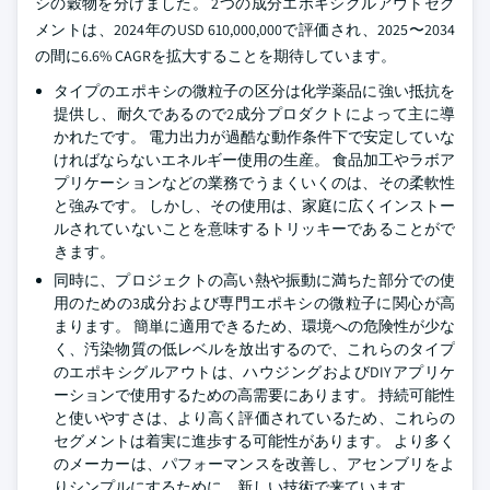
シの穀物を分けました。 2つの成分エポキシグルアウトセグ
メントは、2024年のUSD 610,000,000で評価され、2025〜2034
の間に6.6% CAGRを拡大することを期待しています。
タイプのエポキシの微粒子の区分は化学薬品に強い抵抗を
提供し、耐久であるので2成分プロダクトによって主に導
かれたです。 電力出力が過酷な動作条件下で安定していな
ければならないエネルギー使用の生産。 食品加工やラボア
プリケーションなどの業務でうまくいくのは、その柔軟性
と強みです。 しかし、その使用は、家庭に広くインストー
ルされていないことを意味するトリッキーであることがで
きます。
同時に、プロジェクトの高い熱や振動に満ちた部分での使
用のための3成分および専門エポキシの微粒子に関心が高
まります。 簡単に適用できるため、環境への危険性が少な
く、汚染物質の低レベルを放出するので、これらのタイプ
のエポキシグルアウトは、ハウジングおよびDIYアプリケ
ーションで使用するための高需要にあります。 持続可能性
と使いやすさは、より高く評価されているため、これらの
セグメントは着実に進歩する可能性があります。 より多く
のメーカーは、パフォーマンスを改善し、アセンブリをよ
りシンプルにするために、新しい技術で来ています。