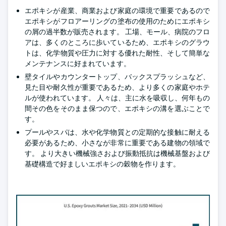
エポキシが産業、商業および家庭の環境で重要であるので
エポキシがフロアーリングの塗布の使用のためにエポキシ
の屑の過半数が販売されます。 工場、モール、病院のフロ
アは、多くのところに歩いているため、エポキシのグラウ
トは、化学物質や圧力に対する優れた耐性、そして簡単な
メンテナンスに好まれています。
壁タイルやカウンタートップ、バックスプラッシュなど、
見た目や耐久性が重要であるため、より多くの家庭やホテ
ルが使われています。 人々は、主に水を吸収し、何年もの
間その色をそのまま保つので、エポキシの溝を選ぶことで
す。
プールやスパは、水や化学物質との定期的な接触に耐える
必要があるため、小さなが非常に重要である建物の領域で
す。 より大きい機械強さおよび振動抵抗は機械基盤および
基礎構造で好ましいエポキシの穀物を作ります。