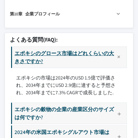
8.2.1 メーカーから請負業者へ
3.4.5 中東・アフリカ
7.2.4 その他
6.3.2 オフィス
5.5 水性エポキシ系グラウト
4.6.3 新製品の発売
9.1 主要トレンド
8.2.2 メーカーから産業用最終用途へ
3.5 ポーターの分析
7.3 壁タイル
6.3.3 ホスピタリティ
5.6 特殊エポキシ系グラウト
4.6.4 拡大計画
第10章 企業プロフィール
9.2 北米
8.2.3 その他
3.6 PESTEL分析
7.3.1 内壁
6.3.4 医療施設
5.6.1 速硬化エポキシ系グラウト
9.2.1 米国
8.3 ディストリビューターと卸売業者
3.6.1 技術・イノベーションの状況
7.3.2 外壁
10.1 シーカAG
6.3.5 教育機関
5.6.2 柔軟性エポキシ系グラウト
9.2.2 カナダ
8.4 小売
3.6.2 現在の技術トレンド
7.3.3 その他
10.2 MAPEIコーポレーション
6.3.6 その他
5.6.3 耐高温エポキシ系グラウト
よくある質問(FAQ):
9.3 欧州
8.4.1 ホームセンター
7.4 カウンタートップとバックスプラッシュ
3.6.3 新興技術
6.4 産業
10.3 ラティクレート・インターナショナル社
5.6.4 抗菌エポキシ系グラウト
9.3.1 ドイツ
8.4.2 専門店
3.7 価格動向
7.5 プールとスパ
エポキシのグロース市場はどれくらいの大
10.4 アルデックスグループ
6.4.1 食品・飲料加工
5.6.5 その他
9.3.2 英国
きさですか?
8.4.3 金物店
7.6 薬品貯蔵エリア
3.7.1 地域別
10.5 サン・ゴバン ウェーバー
6.4.2 化学加工
9.3.3 フランス
8.4.4 その他
7.7 機器の基礎と土台
3.7.2 製品別
10.6 H.B.フラー社
6.4.3 医薬品製造
エポキシの市場は2024年のUSD 1.5億で評価さ
9.3.4 イタリア
8.5 オンライン小売
3.8 将来の市場トレンド
7.8 その他
10.7 カスタム・ビルディング・プロダクツ
6.4.4 自動車施設
れ、2034年までにUSD 2.9億に達すると予想さ
9.3.5 スペイン
8.5.1 企業ウェブサイト
3.9 技術・イノベーションの状況
10.8 ボスティック（アルケマグループ）
6.4.5 電子機器製造
れ、2034年までに7.3% CAGRで成長しました.
9.3.6 欧州その他地域
8.5.2 Eコマースプラットフォーム
3.9.1 現在の技術トレンド
10.9 フォスロック・インターナショナル社
6.4.6 その他
9.4 アジア太平洋
8.5.3 その他
3.9.2 新興技術
6.5 インフラ
10.10 BASF SE
エポキシの穀物の企業の産業区分のサイズ
9.4.1 中国
8.6 その他
3.10 特許状況
10.11 ピディライト・インダストリーズ社
6.5.1 橋梁
は何ですか?
9.4.2 インド
3.11 貿易統計（HSコード）（注：主要国のみの貿易統
10.12 シュリューター・システムズ
6.5.2 トンネル
計を提供）
9.4.3 日本
10.13 W.R.メドウズ社
6.5.3 ダム
2024年の米国エポキシグルアウト市場は
3.11.1 主要輸入国
9.4.4 オーストラリア