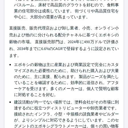
バスルーム、床材で高品質のグラウトを好むので、食料事
業の住宅部分は成長しています。 街づくりや高品質住宅を
中心に、大部分の需要が高まっています。
直接販売、販売代理店および卸し業者、小売、オンライン小
売および他のに分けられる配分チャネルに基づくエポキシの
穀物の市場。 直接販売部門は、2024年に490万ドルで評価さ
れ、2034年までに6.6%のCAGRで登録するように設定されてい
ます。
エポキシの穀物は主に産業および商業設定で完全にカスタ
マイズされた必要性のために、助けられた購入および大量
のために、主に直接、配られます。 製品がニーズを満たし
ていることを確認するために、効率的に送信され、アフタ
ーケアを受けます。多くのメーカーは、個人で賢明な顧客
に対処することを好む。
建設活動が均一でない場所では、塗料会社がその市場に到
達するのに役立つディストリビューターや卸売業者です。
接続されたインフラ、小型・中規模の請負業者やビルダー
が、よりシンプルに対応できるようにしています。 このセ
グメントのエポキシグラウトメーカーは、個々の買い物客