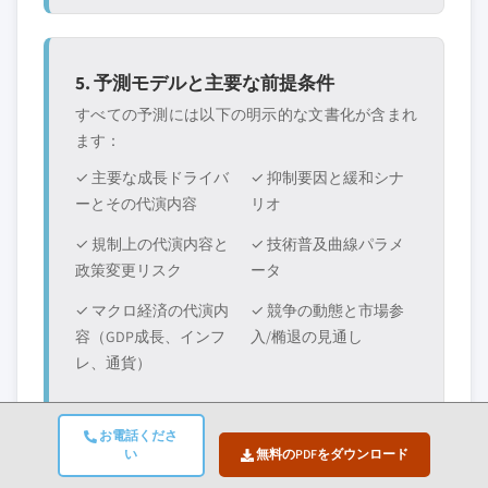
5. 予測モデルと主要な前提条件
すべての予測には以下の明示的な文書化が含まれ
ます：
✓ 主要な成長ドライバ
✓ 抑制要因と緩和シナ
ーとその代演内容
リオ
✓ 規制上の代演内容と
✓ 技術普及曲線パラメ
政策変更リスク
ータ
✓ マクロ経済の代演内
✓ 競争の動態と市場参
容（GDP成長、インフ
入/椭退の見通し
レ、通貨）
お電話くださ
い
無料のPDFをダウンロード