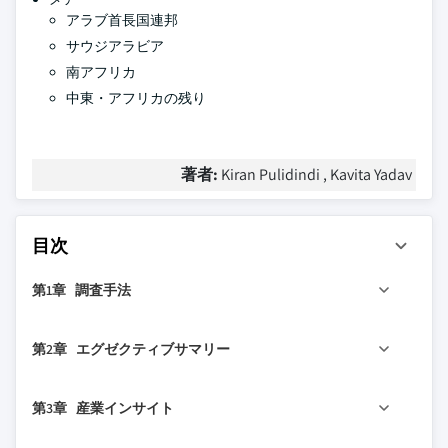
アラブ首長国連邦
サウジアラビア
南アフリカ
中東・アフリカの残り
著者:
Kiran Pulidindi , Kavita Yadav
目次
第1章 調査手法
1.1 市場の範囲と定義
第2章 エグゼクティブサマリー
1.2 調査設計
1.2.1 調査アプローチ
2.1 産業360°概要
第3章 産業インサイト
1.2.2 データ収集方法
2.2 主要市場トレンド
1.3 データマイニングソース
2.2.1 地域別