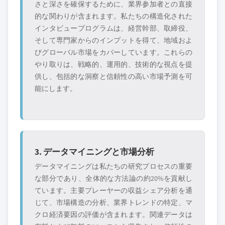
さと深さを確保するために、業界参加者との直接
無料カスタマイズ - レポート価値の最大
的な関わりが含まれます。私たちの構造化された
20%
インタビュープログラムは、経営幹部、取締役、
特定のデータが必要ですか？カスタマイ
そして専門家からのインプットを得て、地域およ
ズをリクエストして、正確な要件に合わ
びグローバル市場をカバーしています。これらの
せた洞察を入手してください。
やり取りは、戦略的、運用的、技術的な視点を提
カスタマイズを依頼する →
供し、包括的な洞察と信頼性の高い市場予測を可
能にします。
3. データマイニングと市場分析
データマイニングは私たちの研究プロセスの重要
な部分であり、全体的な方法論の約20%を貢献し
ています。主要プレーヤーの収益シェア分析を通
じて、市場構造の分析、業界トレンドの特定、マ
クロ経済要因の評価が含まれます。関連データは