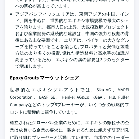
への関心が高まっています。
アジアパシフィックエリアは、東南アジアの中国、イン
ド、国を中心に、世界的なエポキシ市場規模で最大のシェ
アを誇ります。 都市人口の上昇、大規模政府プロジェクト
および産業開発の継続的な建設は、中国の強力な役割の背
後にある主な要因です。 エリアは、バイヤーの大きなグル
ープを持っていることを楽しむ, プロパティと安価な製造
方法のより多くの投資. 優れた構造材料と高水準の知識が
高まっているため、エポキシの溝の需要は3つのセクター
で増加します。
Epoxy Grouts マーケットシェア
世界的なエポキシグルアウトでは、Sika AG、MAPEI
Corporation、BASF SE、Henkel AG&Co. KGaA、H.B. Fuller
Companyなどのトップ5プレーヤーが、いくつかの戦略的フ
ロントに積極的に競争しています。
確立されたグローバル企業のために、エポキシの微粒子の企
業は成長する企業の要求に一致させるために絶えず研究開発
に取り組むプレーヤーと活動しています。 市場でのリーダー