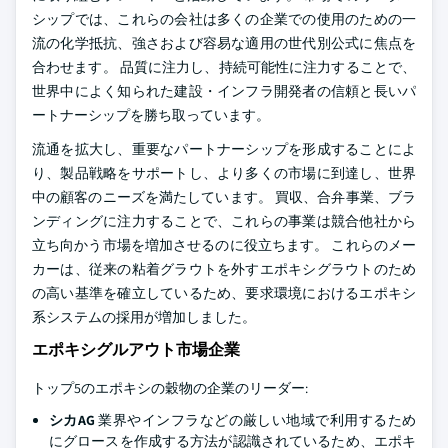
シップでは、これらの会社は多くの企業での使用のための一
流の化学抵抗、強さおよび容易な適用の世代別公式に焦点を
合わせます。 品質に注力し、持続可能性に注力することで、
世界中によく知られた建設・インフラ開発者の信頼と長いパ
ートナーシップを勝ち取っています。
流通を拡大し、重要なパートナーシップを形成することによ
り、製品戦略をサポートし、より多くの市場に到達し、世界
中の顧客のニーズを満たしています。 買収、合弁事業、ブラ
ンディングに注力することで、これらの事業は競合他社から
立ち向かう市場を増加させるのに役立ちます。 これらのメー
カーは、従来の粘着グラウトを外すエポキシグラウトのため
の高い基準を確立しているため、要求環境におけるエポキシ
系システムの採用が増加しました。
エポキシグルアウト市場企業
トップ5のエポキシの穀物の企業のリーダー:
シカAG
業界やインフラなどの厳しい地域で利用するため
にグロースを作成する方法が認識されているため、エポキ