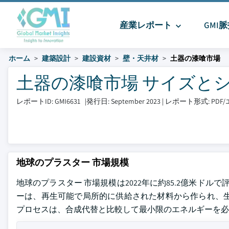
産業レポート
GMI
ホーム
建築設計
建設資材
壁・天井材
土器の漆喰市場
土器の漆喰市場 サイズとシェア 2
レポートID: GMI6631
|
発行日: September 2023
|
レポート形式: PD
地球のプラスター 市場規模
地球のプラスター 市場規模は2022年に約85.2億米ドル
ーは、再生可能で局所的に供給された材料から作られ、生
プロセスは、合成代替と比較して最小限のエネルギーを必