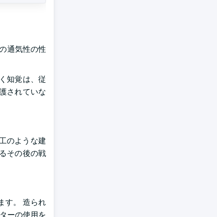
ーの通気性の性
く知覚は、従
護されていな
工のような建
よるその後の戦
す。 造られ
スターの使用を