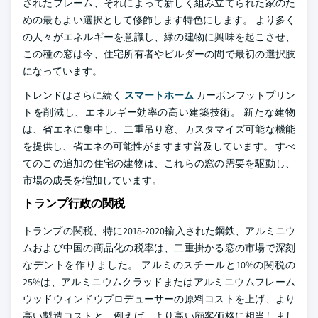
されたフレーム、それによって新しく組み立てられた家のた
めの最もよい選択として修飾します特色にします。 より多く
の人々がエネルギーを意識し、緑の建物に興味を起こさせ、
この種の窓は今、住宅所有者やビルダーの間で最初の選択肢
になっています。
トレンドはさらに続く
スマートホーム
カーボンフットプリン
トを削減し、エネルギー効率の高い建築技術。 新たな建物
は、省エネに集中し、二重吊り窓、カスタマイズ可能な機能
を提供し、省エネの可能性がますます普及しています。 すべ
てのこの追加の住宅の建物は、これらの窓の需要を駆動し、
市場の成長を増加しています。
トランプ行政の関税
トランプの関税、特に2018-2020輸入された鋼鉄、アルミニウ
ムおよび中国の商品化の税率は、二重掛かる窓の市場で深刻
なデントを作りました。 アルミのスチールと10%の関税の
25%は、アルミニウムクラッドまたはアルミニウムフレーム
ウッドウィンドウプロデューサーの原料コストを上げ、より
高い製造コストと、例えば、より高い顧客価格に相当しまし