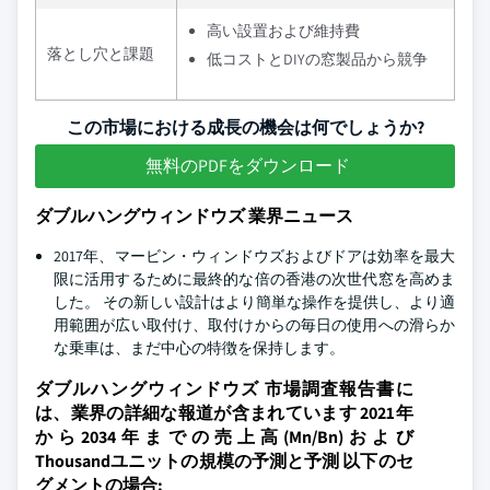
高い設置および維持費
落とし穴と課題
低コストとDIYの窓製品から競争
この市場における成長の機会は何でしょうか?
無料のPDFをダウンロード
ダブルハングウィンドウズ 業界ニュース
2017年、マービン・ウィンドウズおよびドアは効率を最大
限に活用するために最終的な倍の香港の次世代窓を高めま
した。 その新しい設計はより簡単な操作を提供し、より適
用範囲が広い取付け、取付けからの毎日の使用への滑らか
な乗車は、まだ中心の特徴を保持します。
ダブルハングウィンドウズ 市場調査報告書に
は、業界の詳細な報道が含まれています 2021年
から2034年までの売上高(Mn/Bn)および
Thousandユニットの規模の予測と予測 以下のセ
グメントの場合: