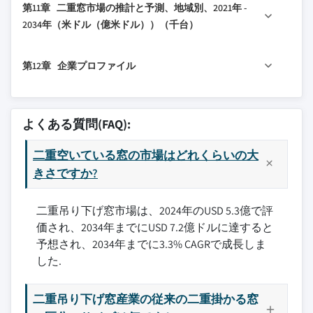
第11章 二重窓市場の推計と予測、地域別、2021年 -
3.2.2.8 消費者の反応パターン
10.2 直接
2034年（米ドル（億米ドル））（千台）
3.2.3 影響を受ける主要企業
10.3 間接
3.2.4 業界の戦略的対応
11.1 &; 主要トレンド
第12章 企業プロファイル
3.2.4.1 サプライチェーンの再構成
11.2 北米
3.2.4.2 価格戦略と製品戦略
11.2.1 アメリカ合衆国
12.1 American Craftsman
3.2.4.3 政策への関与
11.2.2 カナダ
12.2 Andersen
よくある質問(FAQ):
3.2.5 見通しと今後の検討事項
11.3 欧州
12.3 Blair Window and Door
3.3 影響要因
11.3.1 イギリス
二重空いている窓の市場はどれくらいの大
12.4 Champion Windows
3.3.1 成長ドライバー
11.3.2 ドイツ
きさですか?
12.5 Harvey Building Products
3.3.1.1 省エネルギー窓への需要増加
11.3.3 フランス
12.6 Jeld-Wen
3.3.1.2 &; 住宅建設ブーム
二重吊り下げ窓市場は、2024年のUSD 5.3億で評
11.3.4 イタリア
12.7 Kolbe Windows and Doors
価され、2034年までにUSD 7.2億ドルに達すると
3.3.1.3 美観性と汎用性
11.3.5 スペイン
12.8 Marvin Windows and Doors
予想され、2034年までに3.3% CAGRで成長しま
3.3.2 業界の課題と障害
11.3.6 ロシア
12.9 Milgard Windows and Doors
した.
3.3.2.1 高い設置・メンテナンスコスト
11.4 アジア太平洋
12.10 Pella
3.3.2.2 低コスト・DIY窓製品との競争
11.4.1 中国
12.11 Simonton Windows and Doors
二重吊り下げ窓産業の従来の二重掛かる窓
3.4 成長可能性分析
11.4.2 インド
12.12 Therma-Tru Doors