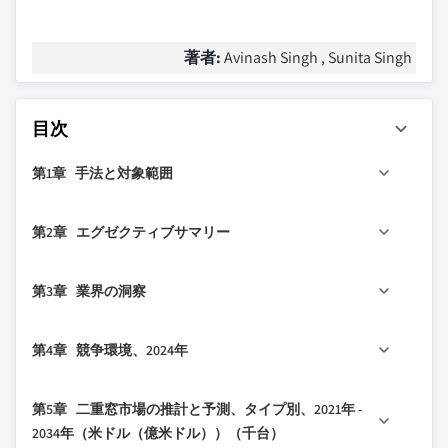
著者:
Avinash Singh , Sunita Singh
目次
第1章 手法と対象範囲
1.1 調査設計
第2章 エグゼクティブサマリー
1.1.1 調査アプローチ
1.1.2 データ収集方法
2.1 業界概要、2021年 - 2034年
第3章 業界の洞察
1.2 基本推計と計算
1.2.1 基準年の計算
3.1 業界エコシステム分析
第4章 競争環境、2024年
1.2.2 市場推計の主要トレンド
3.1.1 バリューチェーンに影響を与える要因
1.3 予測モデル
3.1.2 利益率分析
4.1 はじめに
第5章 二重窓市場の推計と予測、タイプ別、2021年 -
1.4 一次調査と検証
3.1.3 破壊的変化
4.2 企業の市場シェア分析
2034年（米ドル（億米ドル））（千台）
1.4.1 一次ソース
3.1.4 将来展望
4.3 競争ポジションマトリックス