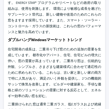
す。 ENERGY STAR® プログラムやリベートなどの政府の取り
組みは、使用を刺激します。 環境により敏感な成長を遂げた
サブシーケント世代は、新しい建物や改造のためのこれらの
窓をますます採用しています。 また、スマート・ソーラー・
コントロール・ガラスの新技術は、これらの窓のパフォーマ
ンスと魅力を高めています。
ダブルハングWindowsマーケット トレンド
住宅開発の成長は、二重吊り下げ窓のための追加の需要を生
成しています。 都市化やアパート、住宅、住宅ビルの増大に
伴い、窓の需要が高まっています。 二重吊り窓は、伝統的な
外観、シンプルさ、さまざまな建築様式に合わせて適応性の
ために求められている。 これらは、古い家と新しい家の両方
で特に人気があり、満足のいく外観を提供し、2つの機能的
サッシで換気を改善します。
ビルダーや建築家も、手頃な価
格と緑のソリューションの需要に対する反応として、エネル
ギー効率の高い窓を好む。
二重掛けられた窓は通常二重ガラス、低Eガラスおよび絶縁