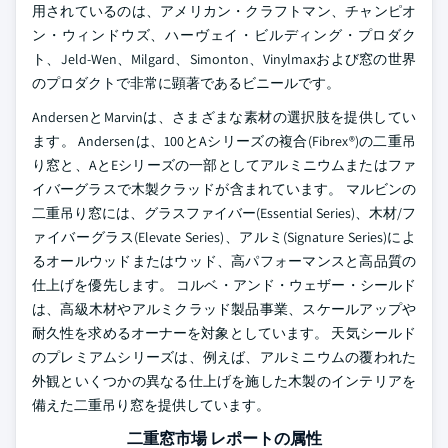
用されているのは、アメリカン・クラフトマン、チャンピオ
ン・ウィンドウズ、ハーヴェイ・ビルディング・プロダク
ト、Jeld-Wen、Milgard、Simonton、Vinylmaxおよび窓の世界
のプロダクトで非常に顕著であるビニールです。
AndersenとMarvinは、さまざまな素材の選択肢を提供してい
ます。 Andersenは、100とAシリーズの複合(Fibrex®)の二重吊
り窓と、AとEシリーズの一部としてアルミニウムまたはファ
イバーグラスで木製クラッドが含まれています。 マルビンの
二重吊り窓には、グラスファイバー(Essential Series)、木材/フ
ァイバーグラス(Elevate Series)、アルミ(Signature Series)によ
るオールウッドまたはウッド、高パフォーマンスと高品質の
仕上げを優先します。
コルベ・アンド・ウェザー・シールド
は、高級木材やアルミクラッド製品事業、スケールアップや
耐久性を求めるオーナーを対象としています。 天気シールド
のプレミアムシリーズは、例えば、アルミニウムの覆われた
外観といくつかの異なる仕上げを施した木製のインテリアを
備えた二重吊り窓を提供しています。
二重窓市場 レポートの属性