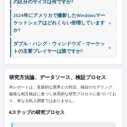
の区分のサイズは何ですか?
3.5 ポーターの分析
11.4.3 日本
12.13 Vinylmax
3.6 PESTEL分析
11.4.4 韓国
2024年にアメリカで撮影したWindowsマー
12.14 Weather Shield Windows and Doors
11.4.5 オーストラリア
ケットシェアはどれくらい倍増しています
12.15 Window World
か?
11.5 ラテンアメリカ
主要な競合他社が見当たりませんか？
11.5.1 ブラジル
このレポートに掲載されている企業は厳選さ
ダブル・ハング・ウィンドウズ・マーケッ
11.5.2 メキシコ
れたものであり、競合全体を網羅するもので
トの主要プレイヤーは誰ですか?
11.6 中東・アフリカ
はありません。
11.6.1 南アフリカ
11.6.2 サウジアラビア
当社の市場収益計算は、個別にプロファイル
研究方法論、データソース、検証プロセス
11.6.3 アラブ首長国連邦
されていないメーカー、販売業者、専門業者
を含む全地域の全プレイヤーを考慮したボト
本レポートは、直接的な業界との対話、独自のモデリング、
ムアップ手法を採用しています。プロファイ
厳格な相互検証に基づく体系的な研究プロセスに基づいてお
ルセクションは戦略的に重要なプレイヤーに
り、単なる机上調査ではありません。
焦点を当てており、市場規模の範囲を定義す
6ステップの研究プロセス
るものではありません。
競合環境には以下も含まれる可能性があります