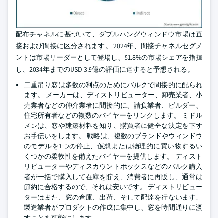
配布チャネルに基づいて、ダブルハングウィンドウ市場は直
接および間接に区分されます。 2024年、間接チャネルセグメ
ントは市場リーダーとして登場し、51.8%の市場シェアを指揮
し、2034年までのUSD 3.9億の評価に達すると予想される。
二重吊り窓は多数の利点のためにバルクで間接的に配られ
ます。 メーカーは、ディストリビューター、卸売業者、小
売業者などの仲介業者に間接的に、請負業者、ビルダー、
住宅所有者などの複数のバイヤーをリンクします。 ミドル
メンは、窓や建築材料を知り、購買者に健全な決定を下す
お手伝いをします。 戦略は、複数のブランドやウィンドウ
のモデルを1つの停止、仮想または物理的に買い物するい
くつかの柔軟性を備えたバイヤーを提供します。 ディスト
リビューターやディスカウントボックスなどのバルク購入
者が一括で購入して在庫を貯え、消費者に再販し、通常は
節約に合格するので、それは安いです。 ディストリビュー
ターはまた、窓の倉庫、出荷、そして配達を行ないます、
製造業者がプロダクトの作成に集中し、窓を時間通りに渡
すことを可能にします。