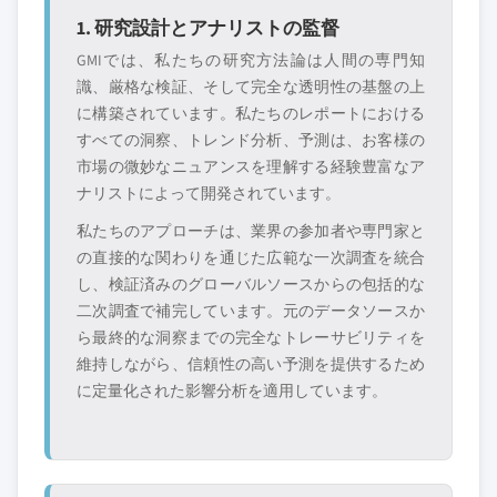
グローバルトップ
市場アクセスを支
1. 研究設計とアナリストの監督
層に属さない地
配する販売代理店
域・国内限定のリ
やチャネルパート
GMIでは、私たちの研究方法論は人間の専門知
ーダー企業
ナー
識、厳格な検証、そして完全な透明性の基盤の上
に構築されています。私たちのレポートにおける
新興の破壊的企
特定の用途やエン
すべての洞察、トレンド分析、予測は、お客様の
業、スタートアッ
ドユースに特化し
市場の微妙なニュアンスを理解する経験豊富なア
プ、または隣接業
たニッチプレイヤ
ナリストによって開発されています。
界からの参入者
ー
私たちのアプローチは、業界の参加者や専門家と
の直接的な関わりを通じた広範な一次調査を統合
無料カスタマイズ - レポート価値の最大
し、検証済みのグローバルソースからの包括的な
20%
二次調査で補完しています。元のデータソースか
特定のデータが必要ですか？カスタマイ
ら最終的な洞察までの完全なトレーサビリティを
ズをリクエストして、正確な要件に合わ
維持しながら、信頼性の高い予測を提供するため
せた洞察を入手してください。
に定量化された影響分析を適用しています。
カスタマイズを依頼する →