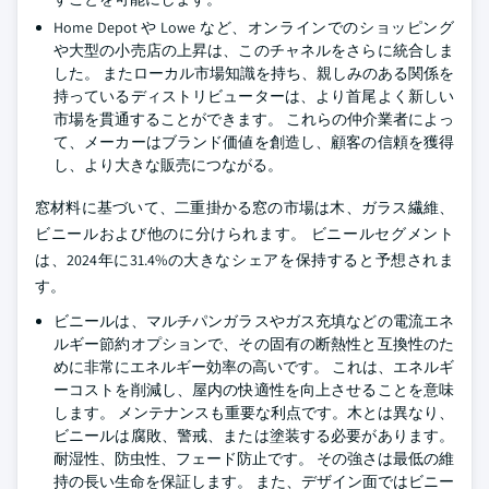
Home Depot や Lowe など、オンラインでのショッピング
や大型の小売店の上昇は、このチャネルをさらに統合しま
した。 またローカル市場知識を持ち、親しみのある関係を
持っているディストリビューターは、より首尾よく新しい
市場を貫通することができます。 これらの仲介業者によっ
て、メーカーはブランド価値を創造し、顧客の信頼を獲得
し、より大きな販売につながる。
窓材料に基づいて、二重掛かる窓の市場は木、ガラス繊維、
ビニールおよび他のに分けられます。 ビニールセグメント
は、2024年に31.4%の大きなシェアを保持すると予想されま
す。
ビニールは、マルチパンガラスやガス充填などの電流エネ
ルギー節約オプションで、その固有の断熱性と互換性のた
めに非常にエネルギー効率の高いです。 これは、エネルギ
ーコストを削減し、屋内の快適性を向上させることを意味
します。 メンテナンスも重要な利点です。木とは異なり、
ビニールは腐敗、警戒、または塗装する必要があります。
耐湿性、防虫性、フェード防止です。 その強さは最低の維
持の長い生命を保証します。 また、デザイン面ではビニー