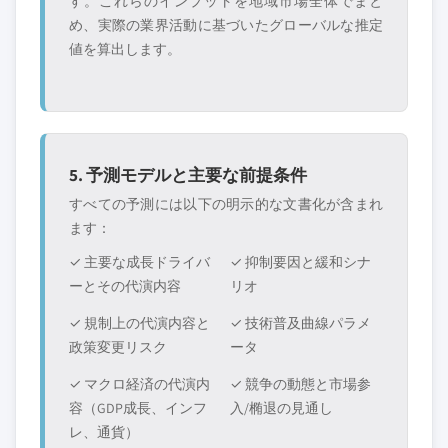
す。これらのインプットを地域市場全体でまと
め、実際の業界活動に基づいたグローバルな推定
値を算出します。
5. 予測モデルと主要な前提条件
すべての予測には以下の明示的な文書化が含まれ
ます：
✓ 主要な成長ドライバ
✓ 抑制要因と緩和シナ
ーとその代演内容
リオ
✓ 規制上の代演内容と
✓ 技術普及曲線パラメ
政策変更リスク
ータ
✓ マクロ経済の代演内
✓ 競争の動態と市場参
容（GDP成長、インフ
入/椭退の見通し
レ、通貨）