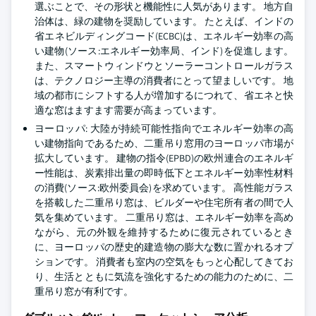
選ぶことで、その形状と機能性に人気があります。 地方自
治体は、緑の建物を奨励しています。 たとえば、インドの
省エネビルディングコード(ECBC)は、エネルギー効率の高
い建物(ソース:エネルギー効率局、インド)を促進します。
また、スマートウィンドウとソーラーコントロールガラス
は、テクノロジー主導の消費者にとって望ましいです。 地
域の都市にシフトする人が増加するにつれて、省エネと快
適な窓はますます需要が高まっています。
ヨーロッパ: 大陸が持続可能性指向でエネルギー効率の高
い建物指向であるため、二重吊り窓用のヨーロッパ市場が
拡大しています。 建物の指令(EPBD)の欧州連合のエネルギ
ー性能は、炭素排出量の即時低下とエネルギー効率性材料
の消費(ソース:欧州委員会)を求めています。 高性能ガラス
を搭載した二重吊り窓は、ビルダーや住宅所有者の間で人
気を集めています。 二重吊り窓は、エネルギー効率を高め
ながら、元の外観を維持するために復元されているとき
に、ヨーロッパの歴史的建造物の膨大な数に置かれるオプ
ションです。 消費者も室内の空気をもっと心配してきてお
り、生活とともに気流を強化するための能力のために、二
重吊り窓が有利です。