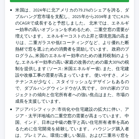
米国は、2024年に北アメリカの79.1%のシェアを誇る、ダ
ブルハング窓市場を支配し、2025年から2034年までに4.1%
のCAGRで成長すると予想しました。 北米では、エネルギ
ー効率の高いオプションを求めるため、二重空窓の需要が
増えています。 エネルギーコストの上昇と環境意識の高ま
りは、二重ガラスや低Eコーティングなど、より優れた断
熱材で窓を選ぶための消費者を奨励しています。 政府のプ
ログラム, 米国のエネルギー効率のための連邦税制のよう
な, エネルギー効率の高い家庭の改善のための最大30%の税
制を提供します (ソース: 米国エネルギー省). また、住宅建
設や改修工事の需要が高まっています。 使いやすさ、メン
テナンスが少なく、スタイリッシュなデザインもあるの
で、ダブルハングウィンドウが人気です。 DIYの家のプロ
ジェクトの傾向と住宅所有者への強い焦点はまた、市場の
成長を支援しています。
アジアパシフィック: 市街化や住宅建設の拡大に伴い、ア
ジア・太平洋地域の二重空窓の需要が高まっています。 中
国、インド、日本は中級の数字と高い住宅所有者率を高め
るために住宅開発を経験しています。 ハウジング購入者
は、プレミアム、環境に優しい製品、および二重吊り窓を