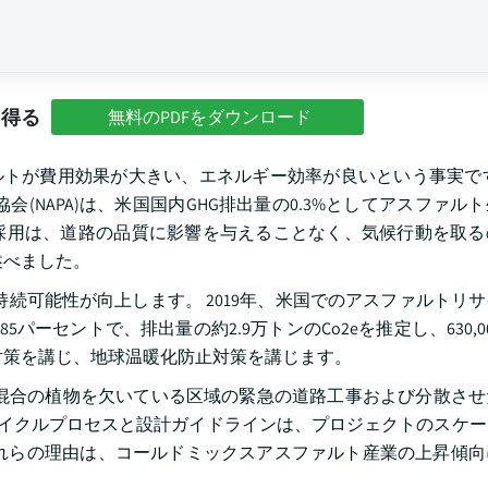
を得る
無料のPDFをダウンロード
アスファルトが費用効果が大きい、エネルギー効率が良いという事実で
(NAPA)は、米国国内GHG排出量の0.3%としてアスファル
採用は、道路の品質に影響を与えることなく、気候行動を取る
述べました。
持続可能性が向上します。 2019年、米国でのアスファルトリ
パーセントで、排出量の約2.9万トンのCo2eを推定し、630,0
対策を講じ、地球温暖化防止対策を講じます。
混合の植物を欠いている区域の緊急の道路工事および分散させ
リサイクルプロセスと設計ガイドラインは、プロジェクトのスケ
れらの理由は、コールドミックスアスファルト産業の上昇傾向