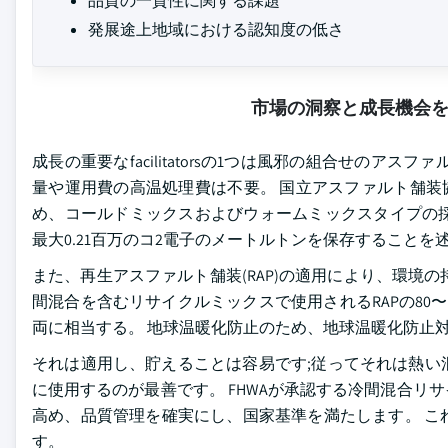
品質の一貫性に関する課題
発展途上地域における認知度の低さ
市場の洞察と成長機会
成長の重要なfacilitatorsの1つは風邪の組合せの
量や運用費の高温処理費は不要。 国立アスファルト舗装協会
め、コールドミックスおよびウォームミックスタイプの
最大0.21百万のコ2電子のメートルトンを保存することを
また、再生アスファルト舗装(RAP)の適用により、環境の
間混合を含むリサイクルミックスで使用されるRAPの80〜85
両に相当する。 地球温暖化防止のため、地球温暖化防止
それは適用し、貯えることは容易です;従ってそれは熱い
に使用するのが最善です。 FHWAが承認する冷間混合
高め、品質管理を確実にし、国家基準を満たします。 こ
す。