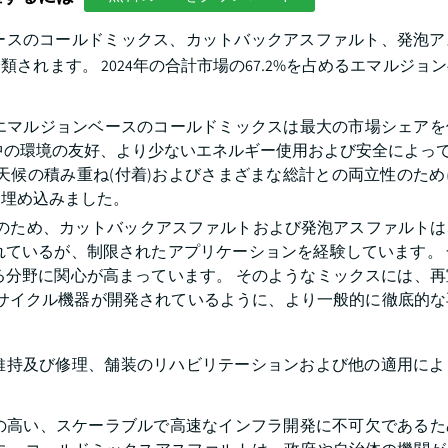
ースのコールドミックス、カットバックアスファルト、発泡ア
れます。 2024年の合計市場の67.2%を占めるエマルジョ
エマルジョンベースのコールドミックスは最大の市場シェアを
環境の友好、より少ないエネルギー使用および安全によってver
天候の積み重ね(付着)およびさまざまな総計との両立性のた
を埋め込みました。
問題のため、カットバックアスファルトおよび発泡アスファルト
れているが、制限されたアプリケーションを経験しています。 
る分野に関心が高まっています。 そのようなミックスには、再
ルリサイクル機器が開発されているように、より一般的に徹底的
維持及び修理、舗装のリハビリテーションおよび他の適用によ
の高い、スケーラブルで高速なインフラ開発に不可欠であるた