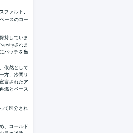
スファルト、
ンベースのコー
保持していま
sifyされま
めにパッチを当
は、依然として
一方、冷間リ
宣言されたア
な再燃とベース
って区分され
め、コールド