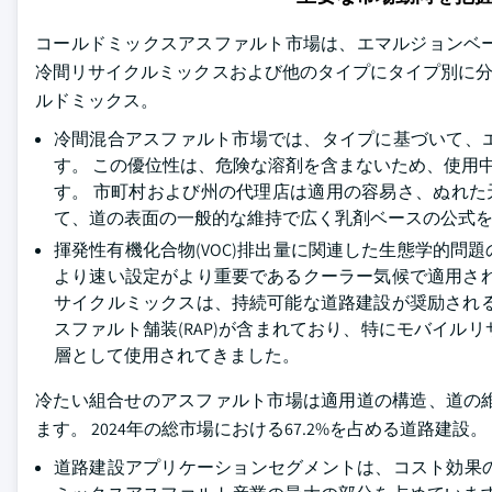
コールドミックスアスファルト市場は、エマルジョンベ
冷間リサイクルミックスおよび他のタイプにタイプ別に分類さ
ルドミックス。
冷間混合アスファルト市場では、タイプに基づいて、
す。 この優位性は、危険な溶剤を含まないため、使用中の
す。 市町村および州の代理店は適用の容易さ、ぬれた
て、道の表面の一般的な維持で広く乳剤ベースの公式
揮発性有機化合物(VOC)排出量に関連した生態学的
より速い設定がより重要であるクーラー気候で適用さ
サイクルミックスは、持続可能な道路建設が奨励され
スファルト舗装(RAP)が含まれており、特にモバイ
層として使用されてきました。
冷たい組合せのアスファルト市場は適用道の構造、道の
ます。 2024年の総市場における67.2%を占める道路建設。
道路建設アプリケーションセグメントは、コスト効果