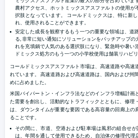
ミックスアスファルト産業の最大の部分を占めていま
農村アクセス、ホットミックスアスファルトの使用が
択肢となっています。 コールドミックスは、特に新
れ、使用されることができます。
安定した成長を観察するもう一つの重要な領域は、道路
る, 非常に短い通知にソリューションをパッチアップの
れを充填鍋で人気のある選択肢になり、緊急時や暑い
ドミックス処方のもう一つの小学校使用は舗装リハビ
コールドミックスアスファルト市場は、高速道路や高速
れています。 高速道路および高速道路は、国内および州間輸
めに占めました。
米国バイパートン・インフラ法などのインフラ増幅計画
た需要を創出し、活動的なトラフィックとともに、修理・
は、ダウンタイムが重要な要因である高容量の回廊上の
ることです。
その間に、市道、空港および駐車場は風邪の組合せが
は、年間を通して使用できるため、自治体の修理代理