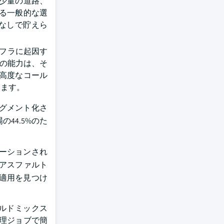
少量の道路、
る一般的な選
なしで貯えら
ンフラに起因す
合の能力は、そ
高度なコール
ります。
グメント化さ
44.5%のた
ーションされ
アスファルト
適用を見つけ
ルドミックス
理ジョブで簡