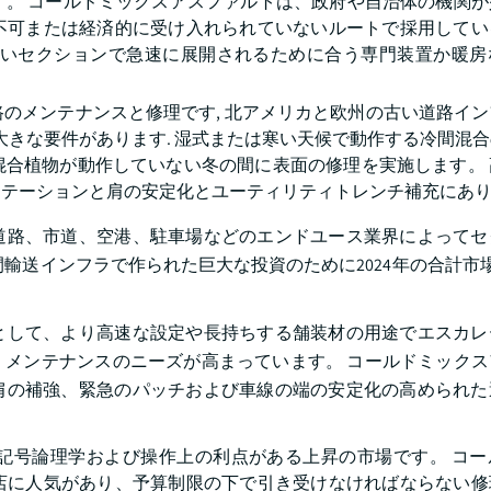
す。 コールドミックスアスファルトは、政府や自治体の機関が
不可または経済的に受け入れられていないルートで採用してい
しいセクションで急速に展開されるために合う専門装置か暖房
のメンテナンスと修理です, 北アメリカと欧州の古い道路イ
大きな要件があります. 湿式または寒い天候で動作する冷間混
混合植物が動作していない冬の間に表面の修理を実施します。 
リテーションと肩の安定化とユーティリティトレンチ補充にあ
道路、市道、空港、駐車場などのエンドユース業界によってセ
送インフラで作られた巨大な投資のために2024年の合計市場の
として、より高速な設定や長持ちする舗装材の用途でエスカレ
メンテナンスのニーズが高まっています。 コールドミックス
肩の補強、緊急のパッチおよび車線の端の安定化の高められた
記号論理学および操作上の利点がある上昇の市場です。 コー
店に人気があり、予算制限の下で引き受けなければならない修