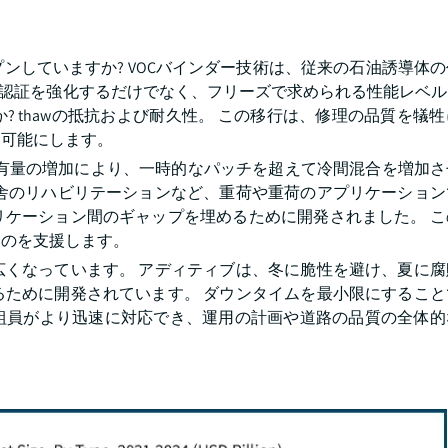
ンしていますか? VOCバインダー技術は、従来の石油誘導体
環境認証を強化するだけでなく、フリーズで求められる性能レベ
 thawの抵抗および耐久性。 この移行は、修理の品質を犠
を可能にします。
)含有量の増加により、一時的なパッチを超えて冷間混合を増加
田舎のリハビリテーションなど、重荷や重荷のアプリケーション
リケーション間のギャップを埋めるために開発されました。 こ
るのを支援します。
広くなっています。 アディティブは、冬に脆性を避け、夏に腐
るために開発されています。 ダウンタイムを最小限にすること
組員がより迅速に対応でき、運用の計画や道路の品質の全体的