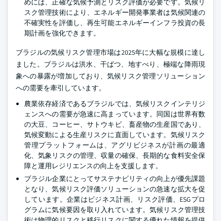
めには、正確な気候予測とリスク評価が必要です。気候リ
スク管理技術により、エネルギー開発事業者は気候関連の
不確実性を評価し、再生可能エネルギーインフラ投資の長
期計画を強化できます。
ブラジルの気候リスク管理市場は2025年に大幅な規模に達し
ました。ブラジルは洪水、干ばつ、地すべり、極端な降雨現
象への暴露が増加しており、気候リスク管理ソリューション
への需要を牽引しています。
農業依存経済であるブラジルでは、気候リスクインテリジ
ェンスへの需要が急速に高まっています。同国は世界有数
の大豆、コーヒー、サトウキビ、畜産物の生産国であり、
気候変動による生産リスクに直面しています。気候リスク
管理プラットフォームは、アグリビジネスが計画の最適
化、気象リスクの管理、収量の確保、長期的な食料安全保
障と運用レジリエンスの向上を支援します。
ブラジル企業にとってサステナビリティの向上が優先課題
となり、気候リスク評価ソリューションの急速な拡大を促
しています。企業はビジネス計画、リスク評価、ESGプロ
グラムに気候要因を取り入れています。気候リスク管理技
術は物理的リスクと移行リスクに関する優れた情報を提供