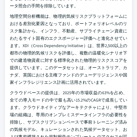
ータ照合の手間を排除しています。
地理空間分析機能は、物理的気候リスクプラットフォームに
おける差別化要因となっており、ポートフォリオレベルのリ
スク集計から、インフラ、不動産、サプライチェーン資産に
わたるサイト固有のエクスポージャー評価へと進化させてい
ます。XDI（Cross Dependency Initiative）は、世界2,500以上の
都市の物理的気候リスクを評価し、複数の温暖化シナリオ下
での建造物資産に対する標準化された物理的リスクスコアを
提供しています。このデータセットは、オーストラリア、カ
ナダ、英国における主権ファンドのデューデリジェンスや国
家インフラレジリエンス計画に活用されています。
クラウドベースの提供は、2025年の市場収益の63%を占め、
全ての導入モードの中で最も高い15.2%のCAGRで成長してい
ます。クラウドネイティブなアーキテクチャにより、中堅市
場の組織は、専用のオンプレミスデータインフラの必要性を
排除し、サブスクリプションベースで事前トレーニング済み
の気候モデル、キュレーションされた気候データセット、お
よび事前構築された規制報告テンプレートへのアクセスが可