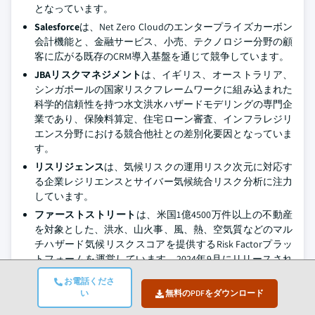
となっています。
Salesforce
は、Net Zero Cloudのエンタープライズカーボン
会計機能と、金融サービス、小売、テクノロジー分野の顧
客に広がる既存のCRM導入基盤を通じて競争しています。
JBAリスクマネジメント
は、イギリス、オーストラリア、
シンガポールの国家リスクフレームワークに組み込まれた
科学的信頼性を持つ水文洪水ハザードモデリングの専門企
業であり、保険料算定、住宅ローン審査、インフラレジリ
エンス分野における競合他社との差別化要因となっていま
す。
リスリジェンス
は、気候リスクの運用リスク次元に対応す
る企業レジリエンスとサイバー気候統合リスク分析に注力
しています。
ファーストストリート
は、米国1億4500万件以上の不動産
を対象とした、洪水、山火事、風、熱、空気質などのマル
チハザード気候リスクスコアを提供するRisk Factorプラッ
トフォームを運営しています。2024年9月にリリースされ
たRisk Factorプラットフォームのアップデートでは、単一
お電話くださ
ハザードリスク評価に加え、山火事・風、熱・洪水の複合
い
無料のPDFをダウンロード
シナリオモデリングが追加され、保険アクチュアリーや自