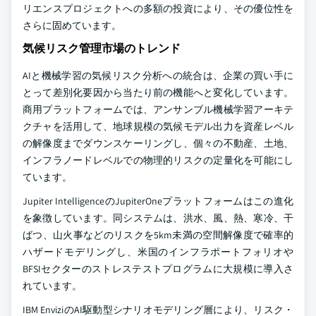
リエンスプロジェクトへの多額の投資により、その優位性を
さらに固めています。
気候リスク管理市場のトレンド
AIと機械学習の気候リスク分析への統合は、企業の買い手に
とって差別化要因から当たり前の機能へと変化しています。
商用プラットフォームでは、アンサンブル機械学習アーキテ
クチャを活用して、地球規模の気候モデル出力を資産レベル
の解像度までダウンスケーリングし、個々の不動産、土地、
インフラノードレベルでの物理的リスクの定量化を可能にし
ています。
Jupiter IntelligenceのJupiterOneプラットフォームはこの進化
を象徴しています。同システムは、洪水、風、熱、寒冷、干
ばつ、山火事などのリスクを5km未満の空間解像度で確率的
ハザードモデリングし、米国のインフラポートフォリオや
BFSIセクターのストレステストプログラムに大規模に導入さ
れています。
IBM EnviziのAI駆動型シナリオモデリング層により、リスク・