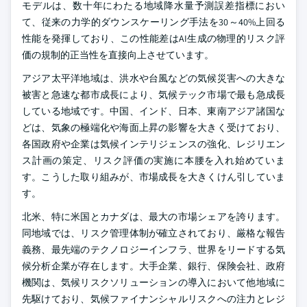
モデルは、数十年にわたる地域降水量予測誤差指標におい
て、従来の力学的ダウンスケーリング手法を30～40%上回る
性能を発揮しており、この性能差はAI生成の物理的リスク評
価の規制的正当性を直接向上させています。
アジア太平洋地域は、洪水や台風などの気候災害への大きな
被害と急速な都市成長により、気候テック市場で最も急成長
している地域です。中国、インド、日本、東南アジア諸国な
どは、気象の極端化や海面上昇の影響を大きく受けており、
各国政府や企業は気候インテリジェンスの強化、レジリエン
ス計画の策定、リスク評価の実施に本腰を入れ始めていま
す。こうした取り組みが、市場成長を大きくけん引していま
す。
北米、特に米国とカナダは、最大の市場シェアを誇ります。
同地域では、リスク管理体制が確立されており、厳格な報告
義務、最先端のテクノロジーインフラ、世界をリードする気
候分析企業が存在します。大手企業、銀行、保険会社、政府
機関は、気候リスクソリューションの導入において他地域に
先駆けており、気候ファイナンシャルリスクへの注力とレジ