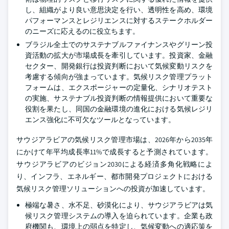
し、組織がより良い意思決定を行い、透明性を高め、環境
パフォーマンスとレジリエンスに対するステークホルダー
のニーズに応えるのに役立ちます。
ブラジル全土でのサステナブルファイナンスやグリーン投
資活動の拡大が市場成長を牽引しています。投資家、金融
セクター、開発銀行は投資判断において気候変動リスクを
考慮する傾向が強まっています。気候リスク管理プラット
フォームは、エクスポージャーの定量化、シナリオテスト
の実施、サステナブル投資判断の情報提供において重要な
役割を果たし、同国の金融環境の進化における気候レジリ
エンス強化に不可欠なツールとなっています。
サウジアラビアの気候リスク管理市場は、2026年から2035年
にかけて年平均成長率11%で成長すると予測されています。
サウジアラビアのビジョン2030による経済多角化戦略によ
り、インフラ、エネルギー、都市開発プロジェクトにおける
気候リスク管理ソリューションへの投資が加速しています。
極端な暑さ、水不足、砂漠化により、サウジアラビアは気
候リスク管理システムの導入を迫られています。企業も政
府機関も、環境上の弱点を特定し、気候変動への適応策を