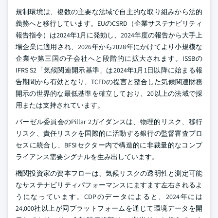
規制環境は、複数の主要な法域で自主的な取り組みから法的
義務へと移行しています。EUのCSRD（企業サステナビリティ
報告指令）は2024年1月に発効し、2024年度の報告から大手上
場企業に適用され、2026年から2028年にかけてより小規模な
企業や第三国の子会社へと段階的に拡大されます。ISSBの
IFRS S2「気候関連開示基準」は2024年1月1日以降に始まる報
告期間から有効となり、TCFDの提言と整合した気候関連財務
開示の世界的な最低基準を確立しており、20以上の法域で採
用または支持されています。
バーゼル委員会のPillar 2ガイダンスは、物理的リスク、移行
リスク、責任リスクを国際的に活動する銀行の監督審査プロ
セスに統合し、BFSIセクター内で構造的に非裁量的なコンプ
ライアンス需要シグナルを生み出しています。
機関投資家の資本フローは、気候リスクの透明性と測定可能
なサステナビリティパフォーマンスにますます左右されるよ
うになっています。CDPのデータによると、2024年には
24,000社以上が同プラットフォームを通じて環境データを開