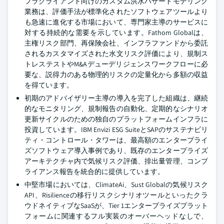
フラクライアント向けのカスタム洪水ハザードモデリング
業務は、評価手法が標準化されたソフトウェアツールより
も急速に進化する市場において、専門家主導のサービスに
対する持続的な需要を示しています。Fathom Globalは、
主権リスク部門、再保険会社、インフラファンドから委託
されるカスタマイズされた水文リスク評価により、規制ス
トレステストやM&Aデューデリジェンスワークフローに必
要な、説得力のある物理的リスクの定量化から多額の収益
を得ています。
初期のアドバイザリー主導の導入を完了した組織は、継続
的なモニタリング、規制報告の自動化、定期的なシナリオ
更新サイクルのための独自のプラットフォームインフラに
投資しています。IBM Envizi ESG SuiteとSAPのサステナビリ
ティ・コントロール・タワーは、最高額のエンタープライ
ズソフトウェア導入事例であり、既存のエンタープライズ
アーキテクチャ内で気候リスク評価、排出量管理、コンプ
ライアンス報告を統合的に提供しています。
中堅市場においては、ClimateAi、Sust Globalの気候リスク
API、Risilienceの移行リスクシナリオツールといったクラ
ウドネイティブなSaaSが、Tier 1エンタープライズプラット
フォームに関連するフル実装のオーバーヘッドなしで、