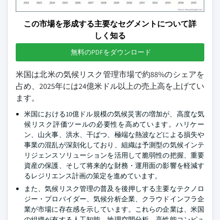
この市場を形成する主要なセグメントについて詳
しく知る
無料のPDFをダウンロード
米国は北米の気候リスク管理市場で約88%のシェアを
占め、2025年には24億米ドル以上の売上高を上げてい
ます。
米国における10億ドル規模の気候災害の増加が、高度な気
候リスク評価ツールの必要性を高めています。ハリケー
ン、山火事、洪水、干ばつ、極端な熱波などによる損失や
事業の混乱が深刻化しており、組織は予測型の気候インテ
リジェンスソリューションを活用して脆弱性の把握、重要
資産の保護、そして将来的な財務・運用面の影響を軽減す
るレジリエンス計画の策定を進めています。
また、気候リスク管理の普及を後押しする主要なテクノロ
ジー・プロバイダー、気候分析企業、クラウドインフラ企
業が市場に存在感を示しています。これらの企業は、米国
の組織が有する人工知能、地理空間分析、高性能コンピュ