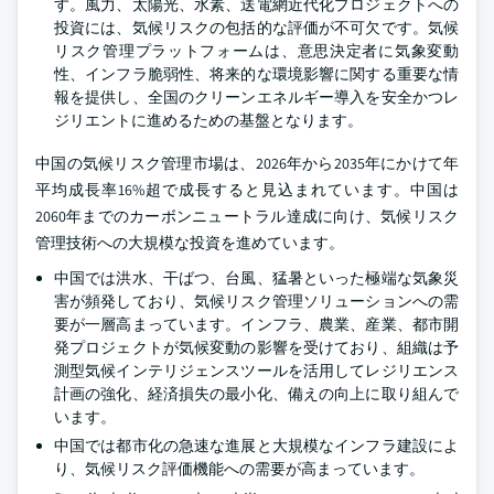
す。風力、太陽光、水素、送電網近代化プロジェクトへの
投資には、気候リスクの包括的な評価が不可欠です。気候
リスク管理プラットフォームは、意思決定者に気象変動
性、インフラ脆弱性、将来的な環境影響に関する重要な情
報を提供し、全国のクリーンエネルギー導入を安全かつレ
ジリエントに進めるための基盤となります。
中国の気候リスク管理市場は、2026年から2035年にかけて年
平均成長率16%超で成長すると見込まれています。中国は
2060年までのカーボンニュートラル達成に向け、気候リスク
管理技術への大規模な投資を進めています。
中国では洪水、干ばつ、台風、猛暑といった極端な気象災
害が頻発しており、気候リスク管理ソリューションへの需
要が一層高まっています。インフラ、農業、産業、都市開
発プロジェクトが気候変動の影響を受けており、組織は予
測型気候インテリジェンスツールを活用してレジリエンス
計画の強化、経済損失の最小化、備えの向上に取り組んで
います。
中国では都市化の急速な進展と大規模なインフラ建設によ
り、気候リスク評価機能への需要が高まっています。