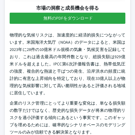
市場の洞察と成長機会を得る
無料のPDFをダウンロード
物理的な気候リスクは、加速度的に経済的損失につながって
います。米国海洋大気庁（NOAA）のデータによると、米国は
2023年に28件の10億米ドル規模の気象・気候災害を記録して
おり、これは過去最高の年間件数となり、総損失額は929億
米ドルを超えました。IPCC第6次評価報告書は、熱帯低気圧
の強度、複合的な熱波と干ばつの発生、沿岸洪水の頻度に統
計的に有意な上昇傾向を特定しており、現在33億人以上が物
理的な気候影響に対して高い脆弱性があると評価される地域
に居住しています。
企業のリスク管理にとってより重要な変化は、単なる損失額
の数字だけではなく、歴史的な損失データが将来の物理的リ
スクを過小評価する傾向にあるという事実です。このギャッ
プを埋めるためには、確率的なシナリオベースのモデリング
ツールのみが信頼できる解決策となります。