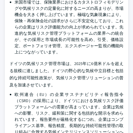
米国市場では、保険業界におけるカタストロフィモデリン
グや気候リスクの定量化に対するニーズの高まりが、市場
機会を大きく押し上げています。極端な気象現象により、
保険・再保険会社の請求がさらに不安定化しており、これ
らの企業はリスク評価能力の向上が求められています。先
進的な気候リスク管理プラットフォームの業界への統合
が、その採用と市場成長の可能性を高め、引受、価格設
定、ポートフォリオ管理、エクスポージャー監視の機能向
上につながっています。
ドイツの気候リスク管理市場は、2025年に6億米ドルを超え
る規模に達しました。ドイツの野心的な気候中立目標と包括
的な持続可能性政策が、気候リスク管理ソリューションの普
及を加速させています。
欧州連合（EU）の企業サステナビリティ報告指令
（CSRD）の採用により、ドイツにおける気候リスク評価
プラットフォームへの需要が高まっています。企業は気候
への影響、リスク、緩和策に関する包括的な開示を求めら
れています。報告要件が厳格化するにつれ、企業はコンプ
ライアンス基準、報告精度、長期的な持続可能性管理の取
り組みに合致する気候インテリジェンスソリューションへ