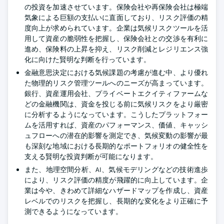
の投資を加速させています。保険会社や再保険会社は極端
気象による巨額の支払いに直面しており、リスク評価の精
度向上が求められています。企業は気候リスクツールを活
用して資産の脆弱性を把握し、保険会社との交渉を有利に
進め、保険料の上昇を抑え、リスク削減とレジリエンス強
化に向けた賢明な判断を行っています。
金融意思決定における気候課題の考慮が進む中、より優れ
た物理的リスク管理ツールへのニーズが高まっています。
銀行、資産運用会社、プライベートエクイティファームな
どの金融機関は、資金を投じる前に気候リスクをより厳密
に分析するようになっています。こうしたプラットフォー
ムを活用すれば、資産のパフォーマンス、価値、キャッシ
ュフローへの潜在的影響を測定でき、気候変動の影響が最
も深刻な地域における長期的なポートフォリオの健全性を
支える賢明な投資判断が可能になります。
また、地理空間分析、AI、気候モデリングなどの技術進歩
により、リスク評価の精度が飛躍的に向上しています。企
業は今や、きわめて詳細なハザードマップを作成し、資産
レベルでのリスクを把握し、長期的な変化をより正確に予
測できるようになっています。