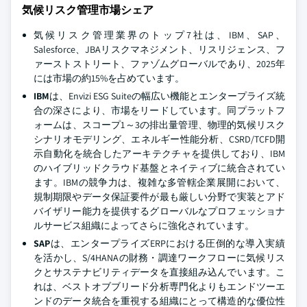
気候リスク管理市場シェア
気候リスク管理業界のトップ7社は、IBM、SAP、
Salesforce、JBAリスクマネジメント、リスリジェンス、フ
ァーストストリート、ファゾムグローバルであり、2025年
には市場の約15%を占めています。
IBM
は、Envizi ESG Suiteの幅広い機能とエンタープライズ統
合の深さにより、市場をリードしています。同プラットフ
ォームは、スコープ1～3の排出量管理、物理的気候リスク
シナリオモデリング、エネルギー性能分析、CSRD/TCFD開
示自動化を統合したアーキテクチャを提供しており、IBM
のハイブリッドクラウド基盤とネイティブに統合されてい
ます。IBMの競争力は、複雑な多管轄企業展開において、
規制期限やデータ保証要件が最も厳しい分野で実装とアド
バイザリー能力を提供するグローバルなプロフェッショナ
ルサービス組織によってさらに強化されています。
SAP
は、エンタープライズERPにおける圧倒的な導入実績
を活かし、S/4HANAの財務・調達ワークフローに気候リス
クとサステナビリティデータを直接組み込んでいます。こ
れは、ベストオブブリード分析専門化よりもエンドツーエ
ンドのデータ統合を重視する組織にとって構造的な優位性