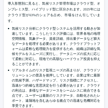
導入形態別に見ると、気候リスク管理市場はクラウド型、オ
ンプレミス型、ハイブリッド型に区分されます。2025年には
クラウド型が63%のシェアを占め、市場をけん引していま
す。
気候リスク分析にクラウド型システムを活用する動きが加
速しています。こうしたリスク評価には、世界各地の地理
空間情報、気象データ、資産詳細、排出量データなど膨大
なデータを処理する必要があります。クラウドプラットフ
ォームは柔軟な処理能力を提供するため、組織は詳細な気
候モデルをスムーズに実行し、データニーズの拡大に応じ
て柔軟に対応し、現地での高額なハードウェア投資を抑え
ることができます。
リアルタイムのリスク監視ニーズの高まりが、クラウドソ
リューションの普及を後押ししています。企業は常に最新
の気候予測、ハザードマップ、リスク指標にアクセスし、
迅速かつ的確な意思決定を行う必要があります。クラウド
の利点は、多様なデータソースをシームレスに統合できる
点です。ユーザーは最新のリスクデータ、自動化されたレ
ポート、遠隔地を含むあらゆる拠点での迅速な危機対応を
享受できます。