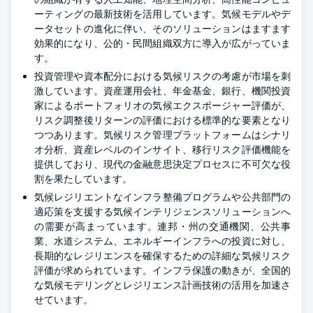
ーティングの最新技術を活用しています。気候モデルやデ
ータセットの進化に伴い、そのソリューションはますます
効果的になり、公的・民間組織双方に導入が広がっていま
す。
投資管理や資本配分における気候リスクの考慮が市場を刺
激しています。資産運用会社、年金基金、銀行、機関投資
家によるポートフォリオの気候エクスポージャー評価が、
リスク調整後リターンの評価における標準的な要素となり
つつあります。気候リスク管理プラットフォームはシナリ
オ分析、資産レベルのインサイト、移行リスク評価機能を
提供しており、現代の金融意思決定プロセスに不可欠な役
割を果たしています。
気候レジリエントなインフラ整備プログラムや公共部門の
適応策を支援する気候インテリジェンスソリューションへ
の需要が高まっています。連邦・州の交通機関、公共事
業、水道システム、エネルギーインフラへの投資に対し、
長期的なレジリエンスを確保するための詳細な気候リスク
評価が求められています。インフラ保護の動きが、全国的
な気候モデリングとレジリエンス計画技術の活用を加速さ
せています。