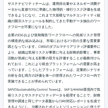
サステナビリティチームは、運用排出量やエネルギー消費デ
ータから直接TCFDに準拠した物理的・移行リスク評価を生成
できるようになり、これまで大規模なマルチエンティティ組
織の開示スケジュールを制約してきた手動データ抽出のワー
クフローが不要になりました。
企業のESGおよび規制報告ワークフローへの気候リスク管理
の構造的な組み込みは、市場における2つ目の主要な需要要
因となっています。CSRDのダブルマテリアリティ評価要件に
より、組織は気候リスクが事業に与える財務的影響と、事業
活動が気候に与える影響の双方を評価することが義務付けら
れており、これにより統合プラットフォームへの需要が高ま
っています。こうしたプラットフォームは、定量的シナリオ
分析を含む両方の評価を単一の管理されたワークフロー内で
実施できることが求められています。
SAPのSustainability Control Towerは、SAP S/4HANA環境内で気
候リスクとサステナビリティデータを処理することで、財務
管理や調達と同じデータ基盤からCSRD対応レポートを生成で
きるようにし、分断されたポイントソリューションに伴うデ