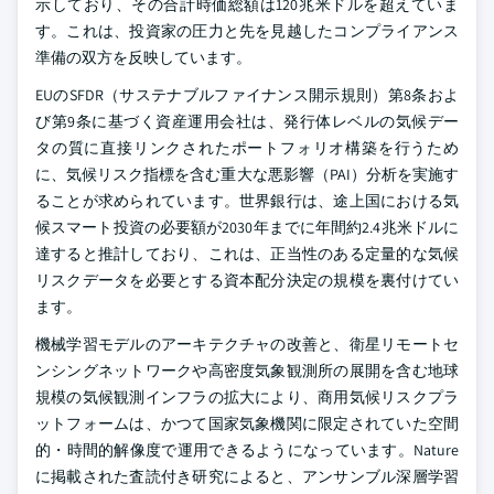
示しており、その合計時価総額は120兆米ドルを超えていま
す。これは、投資家の圧力と先を見越したコンプライアンス
準備の双方を反映しています。
EUのSFDR（サステナブルファイナンス開示規則）第8条およ
び第9条に基づく資産運用会社は、発行体レベルの気候デー
タの質に直接リンクされたポートフォリオ構築を行うため
に、気候リスク指標を含む重大な悪影響（PAI）分析を実施す
ることが求められています。世界銀行は、途上国における気
候スマート投資の必要額が2030年までに年間約2.4兆米ドルに
達すると推計しており、これは、正当性のある定量的な気候
リスクデータを必要とする資本配分決定の規模を裏付けてい
ます。
機械学習モデルのアーキテクチャの改善と、衛星リモートセ
ンシングネットワークや高密度気象観測所の展開を含む地球
規模の気候観測インフラの拡大により、商用気候リスクプラ
ットフォームは、かつて国家気象機関に限定されていた空間
的・時間的解像度で運用できるようになっています。Nature
に掲載された査読付き研究によると、アンサンブル深層学習