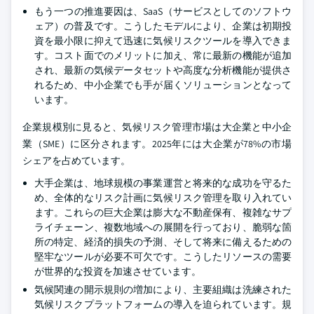
もう一つの推進要因は、SaaS（サービスとしてのソフトウ
ェア）の普及です。こうしたモデルにより、企業は初期投
資を最小限に抑えて迅速に気候リスクツールを導入できま
す。コスト面でのメリットに加え、常に最新の機能が追加
され、最新の気候データセットや高度な分析機能が提供さ
れるため、中小企業でも手が届くソリューションとなって
います。
企業規模別に見ると、気候リスク管理市場は大企業と中小企
業（SME）に区分されます。2025年には大企業が78%の市場
シェアを占めています。
大手企業は、地球規模の事業運営と将来的な成功を守るた
め、全体的なリスク計画に気候リスク管理を取り入れてい
ます。これらの巨大企業は膨大な不動産保有、複雑なサプ
ライチェーン、複数地域への展開を行っており、脆弱な箇
所の特定、経済的損失の予測、そして将来に備えるための
堅牢なツールが必要不可欠です。こうしたリソースの需要
が世界的な投資を加速させています。
気候関連の開示規則の増加により、主要組織は洗練された
気候リスクプラットフォームの導入を迫られています。規