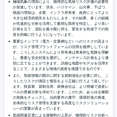
極端気象の増加により、物理的な気候リスク評価の必要性
が加速しています。洪水、ハリケーン、山火事、干ばつ、
熱波の増加は、企業、インフラ所有者、政府にとってより
大きな経済的損失をもたらします。その結果、多くの組織
が先進的な分析を活用して脆弱な箇所を特定し、より良い
計画を立て、混乱を最小限に抑え、変化する気候下での投
資を的確に行うようになっています。
重要なインフラ（電力・交通網など）へのリスクの高まり
が、リスク管理プラットフォームの活用を後押ししていま
す。こうしたシステムにより所有者は将来的な危険を理解
し、重要な安全対策を選択し、メンテナンス計画をより適
切に立てることができます。詳細な地図やモデルを活用す
ることで、さまざまな地域の資産を保護できるのです。
また、気候情報の開示に関する規制強化が企業に対し、こ
うしたリスクの測定と報告をより正確に行うよう促してい
ます。投資家、規制当局、保険会社は、より明確で資産レ
ベルの脅威分析を求めています。このため、あらゆる種類
の危険をチェックし、法的要件の遵守、環境対策の推進、
全体的なリスク管理を支援する高度なリスクソリューショ
ンへの需要が高まっています。
気候関連災害による保険料の上昇が、物理的リスク分析へ