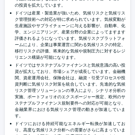
の投資を拡大しています。
ドイツは産業・製造業が強いため、気候リスクと気候リス
ク管理技術への対応が特に求められています。気候変動が
生産施設やサプライチェーンに与える影響が、自動車、化
学、エンジニアリング、産業分野の企業によってますます
評価されるようになっています。気候リスクプラットフォ
ームにより、企業は事業運営に関わる気候リスクの特定、
移行リスクの評価、将来的な気候や規制圧力に対するレジ
リエンス構築が可能になります。
ドイツではサステナブルファイナンスと気候意識の高い投
資が拡大しており、市場シェアが成長しています。金融機
関、資産運用会社、保険会社は、融資・引受プロセスや投
資判断に気候リスク対策を統合しています。先進的な気候
リスク管理ソリューションの導入により、シナリオ分析の
実施、ポートフォリオのエクスポージャー推定、欧州のサ
ステナブルファイナンス規制要件への対応が可能となり、
金融業界における気候リスク管理の動きが加速していま
す。
ドイツにおける持続可能なエネルギー転換が加速してお
り、高度な気候リスク分析への需要がさらに高まっていま