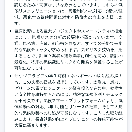
講じるための高度な手法を必要としています。これらの気
候リスクソリューションは、資源制約への対応、混乱の軽
減、悪化する気候問題に対する防御力の向上を支援しま
す。
巨額投資による巨大プロジェクトやスマートシティの推進
により、気候リスク分析の必要性が高まっています。交
通、観光地、産業、都市構造物など、すべての分野で長期
的な気候チェックが求められます。気候リスク技術を活用
することで、計画立案者や建設業者は耐性を高め、設計の
最適化、将来の気候変動リスクから開発を保護することが
可能になります。
サウジアラビアの再生可能エネルギーへの取り組み拡大
も、この技術の普及を後押ししています。太陽光、風力、
グリーン水素プロジェクトへの資金投入が進む中、効率性
と安全性を維持するためには、精密な気候予測とチェック
が不可欠です。気候スマートプラットフォームにより、気
候変動への対応、利用可能なリソースの把握、そして大局
的な気候影響への対処が可能になります。こうした取り組
みにより、投資効果の向上とプロジェクトの持続可能性が
大幅に高まります。