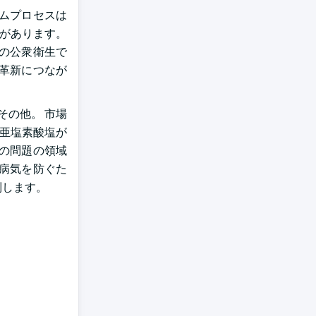
ウムプロセスは
気があります。
の公衆衛生で
革新につなが
その他。 市場
の亜塩素酸塩が
の問題の領域
病気を防ぐた
制します。