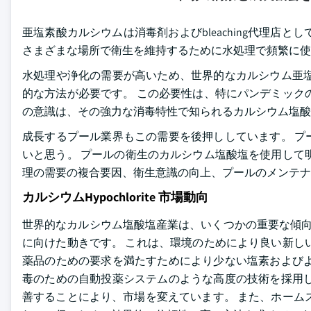
亜塩素酸カルシウムは消毒剤およびbleaching代理店
さまざまな場所で衛生を維持するために水処理で頻繁に使
水処理や浄化の需要が高いため、世界的なカルシウム亜塩
的な方法が必要です。 この必要性は、特にパンデミック
の意識は、その強力な消毒特性で知られるカルシウム塩酸
成長するプール業界もこの需要を後押ししています。 プ
いと思う。 プールの衛生のカルシウム塩酸塩を使用して
理の需要の複合要因、衛生意識の向上、プールのメンテナ
カルシウムHypochlorite 市場動向
世界的なカルシウム塩酸塩産業は、いくつかの重要な傾向
に向けた動きです。 これは、環境のためにより良い新し
薬品のための要求を満たすためにより少ない塩素およびよ
毒のための自動投薬システムのような高度の技術を採用し
善することにより、市場を変えています。 また、ホーム