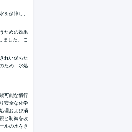
料水を保障し、
うための効果
しました。 こ
きれい保ちた
そのため、水処
持続可能な慣行
より安全な化学
処理および消
視と制御を改
プールの水をき