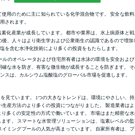
として使用のために主に知られている化学混合物です。 安全な飲
用されます。
素化産業が成長しています。 都市や業界は、水上病原体と戦
の後、人々はより衛生学および公衆衛生の認識であるので増加
塩を含む水浄化技術により多くの投資をもたらします。
ールのオペレータおよび住宅所有者は水泳の環境を安全および
明確な水を防ぎ、有害な微生物が成長することを防ぎます。 
ンスは、カルシウム塩酸塩のグローバル市場を促進します。
を見ています。 1つの大きなトレンドは、環境にやさしい、
い生産方法のより多くの投資につながりました。 製造業者は
り多くの安定性の方式で働いています。 市場はまた精密な水
ます。 スマートな水管理ソリューションは、塩素レベルの監
スイミングプールの人気が高まっています。 自家所有者は、