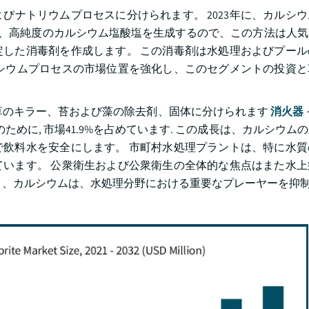
びナトリウムプロセスに分けられます。 2023年に、カルシ
高く、高純度のカルシウム塩酸塩を生成するので、この方法は人
した消毒剤を作成します。 この消毒剤は水処理およびプール
シウムプロセスの市場位置を強化し、このセグメントの投資と
、雑草のキラー、苔および藻の除去剤、固体に分けられます
消火器
のために, 市場41.9%を占めています. この成長は、カルシウム
飲料水を安全にします。 市町村水処理プラントは、特に水質
います。 公衆衛生および公衆衛生の全体的な焦点はまた水上
り、カルシウムは、水処理分野における重要なプレーヤーを抑