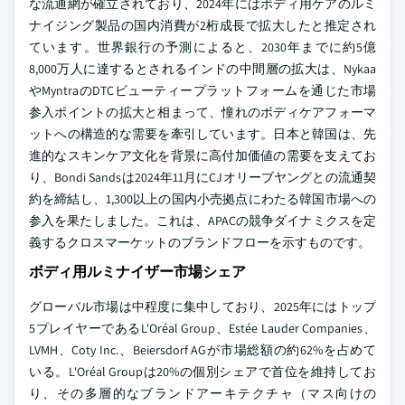
な流通網が確立されており、2024年にはボディ用ケアのルミ
ナイジング製品の国内消費が2桁成長で拡大したと推定され
ています。世界銀行の予測によると、2030年までに約5億
8,000万人に達するとされるインドの中間層の拡大は、Nykaa
やMyntraのDTCビューティープラットフォームを通じた市場
参入ポイントの拡大と相まって、憧れのボディケアフォーマ
ットへの構造的な需要を牽引しています。日本と韓国は、先
進的なスキンケア文化を背景に高付加価値の需要を支えてお
り、Bondi Sandsは2024年11月にCJオリーブヤングとの流通契
約を締結し、1,300以上の国内小売拠点にわたる韓国市場への
参入を果たしました。これは、APACの競争ダイナミクスを定
義するクロスマーケットのブランドフローを示すものです。
ボディ用ルミナイザー市場シェア
グローバル市場は中程度に集中しており、2025年にはトップ
5プレイヤーであるL'Oréal Group、Estée Lauder Companies、
LVMH、Coty Inc.、Beiersdorf AGが市場総額の約62%を占めて
いる。L'Oréal Groupは20%の個別シェアで首位を維持してお
り、その多層的なブランドアーキテクチャ（マス向けの