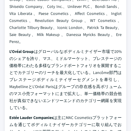
Shiseido Company、Coty Inc.、Unilever PLC、Bondi Sands、
Vita Liberata、Paese Cosmetics、Affect Cosmetics、Inglot
Cosmetics、Revolution Beauty Group、W7 Cosmetics、
Charlotte Tilbury Beauty、Iconic London、Patrick Ta Beauty、
Saie Beauty、Milk Makeup、Danessa Myricks Beauty、Ere
Perez。
L'Oréal Group
はグローバルなボディルミナイザー市場で20%
のシェアを誇り、マス、ミドルマーケット、プレステージの
価格帯にわたる多様なブランドポートフォリオを展開するこ
とでカテゴリーのリーチを最大化している。Lancôme部門は
プレステージボディルミナイザーセグメントを牽引し、
MaybellineとL'Oréal Parisはグループの存在感を高ボリューム
のマス小売フォーマットにまで拡大し、単一価格帯の競合他
社が真似できないエンドツーエンドのカテゴリー網羅を実現
している。
Estée Lauder Companies
は主にMAC Cosmeticsプラットフォー
ムを通じてボディルミナイザーカテゴリーに取り組んでお