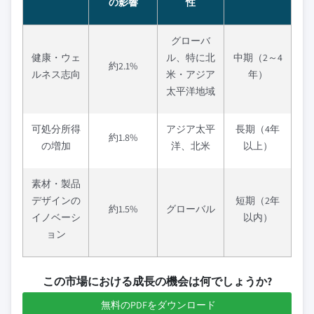
の影響
性
グローバ
健康・ウェ
ル、特に北
中期（2～4
約2.1%
ルネス志向
米・アジア
年）
太平洋地域
可処分所得
アジア太平
長期（4年
約1.8%
の増加
洋、北米
以上）
素材・製品
デザインの
短期（2年
約1.5%
グローバル
イノベーシ
以内）
ョン
この市場における成長の機会は何でしょうか?
無料のPDFをダウンロード