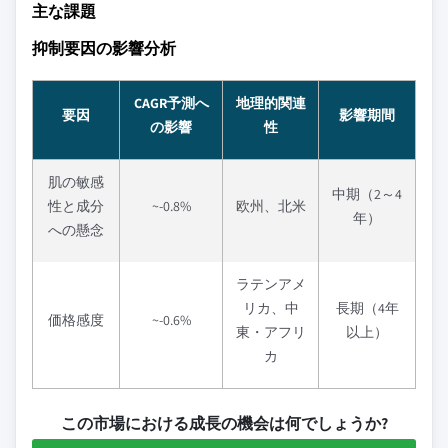
主な課題
抑制要因の影響分析
CAGR予測へ
地理的関連
要因
影響期間
の影響
性
肌の敏感
中期（2～4
性と成分
~-0.8%
欧州、北米
年）
への懸念
ラテンアメ
リカ、中
長期（4年
価格感度
~-0.6%
東・アフリ
以上）
カ
この市場における成長の機会は何でしょうか?