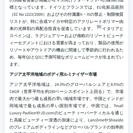
標となっています。ドイツとフランスでは、EU化粧品規則
（EC No 1223/2009）およびその付属書II・IIIの禁止・制限物質
リストが、特に合成マイカや特定のアクリレートポリマー由
[8]
来の光輝剤の再配合投資を促進しています。
イタリアと
スペインは、ラグジュアリーおよび南欧のリゾートビューテ
ィーセグメントにおける需要が高まっており、製品の使用が
リゾートやアウトドアの機会に関連して季節的に行われるた
め、毎年Q2とQ3に予測可能なボリュームピークが生まれてい
ます。
アジア太平洋地域のボディ用ルミナイザー市場
アジア太平洋地域は、24.3%のグローバルシェアと8.5%の
CAGR（世界平均を約190ベーシスポイント上回る）で、市場
内で最大かつ最も成長の早い地域市場です。中国とインドが
同地域で最も成長の早い国別市場です。中国では、Tmall
Luxury PavilionやJD.comのビューティーバーティカルを通じ
た高級ビューティー浸透の加速により、LancômeやShiseido
のプレミアムボディラインなどグローバルブランドの効率的