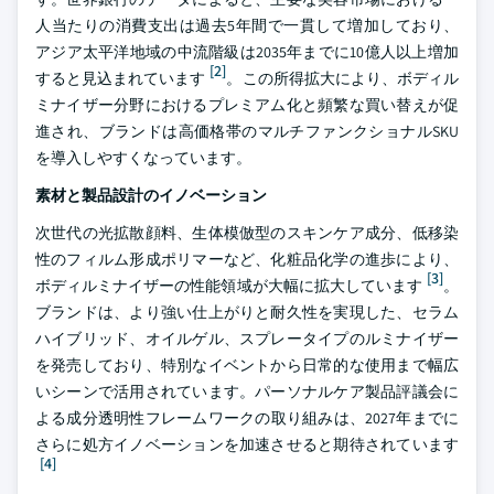
人当たりの消費支出は過去5年間で一貫して増加しており、
アジア太平洋地域の中流階級は2035年までに10億人以上増加
[2]
すると見込まれています
。この所得拡大により、ボディル
ミナイザー分野におけるプレミアム化と頻繁な買い替えが促
進され、ブランドは高価格帯のマルチファンクショナルSKU
を導入しやすくなっています。
素材と製品設計のイノベーション
次世代の光拡散顔料、生体模倣型のスキンケア成分、低移染
性のフィルム形成ポリマーなど、化粧品化学の進歩により、
[3]
ボディルミナイザーの性能領域が大幅に拡大しています
。
ブランドは、より強い仕上がりと耐久性を実現した、セラム
ハイブリッド、オイルゲル、スプレータイプのルミナイザー
を発売しており、特別なイベントから日常的な使用まで幅広
いシーンで活用されています。パーソナルケア製品評議会に
よる成分透明性フレームワークの取り組みは、2027年までに
さらに処方イノベーションを加速させると期待されています
[4]