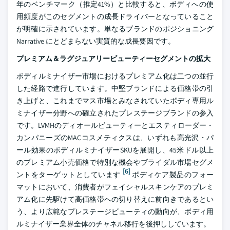
年のベンチマーク（推定41%）と比較すると、ボディへの使
用頻度がこのセグメントの成長ドライバーとなっていること
が明確に示されています。単なるブランドのポジショニング
Narrative にとどまらない実質的な成長要因です。
プレミアム＆ラグジュアリービューティーセグメントの拡大
ボディルミナイザー市場におけるプレミアム化は二つの並行
した経路で進行しています。中堅ブランドによる価格帯の引
き上げと、これまでマス市場とみなされていたボディ専用ル
ミナイザー分野への確立されたプレステージブランドの参入
です。LVMHのディオールビューティーとエスティローダー・
カンパニーズのMACコスメティクスは、いずれも高光沢・パ
ール効果のボディルミナイザーSKUを展開し、45米ドル以上
のプレミアム小売価格で特別な機会やブライダル市場セグメ
[6]
ントをターゲットとしています
ボディケア製品のフォー
マットにおいて、消費者がフェイシャルスキンケアのプレミ
アム化に先駆けて高価格帯への切り替えに前向きであるとい
う、より広範なプレステージビューティの動向が、ボディ用
ルミナイザー業界全体のチャネル移行を後押ししています。