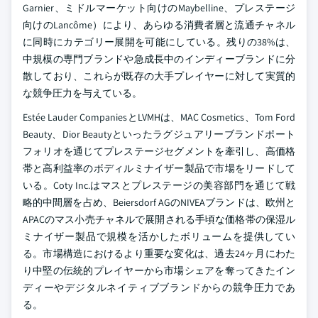
Garnier、ミドルマーケット向けのMaybelline、プレステージ
向けのLancôme）により、あらゆる消費者層と流通チャネル
に同時にカテゴリー展開を可能にしている。残りの38%は、
中規模の専門ブランドや急成長中のインディーブランドに分
散しており、これらが既存の大手プレイヤーに対して実質的
な競争圧力を与えている。
Estée Lauder CompaniesとLVMHは、MAC Cosmetics、Tom Ford
Beauty、Dior Beautyといったラグジュアリーブランドポート
フォリオを通じてプレステージセグメントを牽引し、高価格
帯と高利益率のボディルミナイザー製品で市場をリードして
いる。Coty Inc.はマスとプレステージの美容部門を通じて戦
略的中間層を占め、Beiersdorf AGのNIVEAブランドは、欧州と
APACのマス小売チャネルで展開される手頃な価格帯の保湿ル
ミナイザー製品で規模を活かしたボリュームを提供してい
る。市場構造におけるより重要な変化は、過去24ヶ月にわた
り中堅の伝統的プレイヤーから市場シェアを奪ってきたイン
ディーやデジタルネイティブブランドからの競争圧力であ
る。