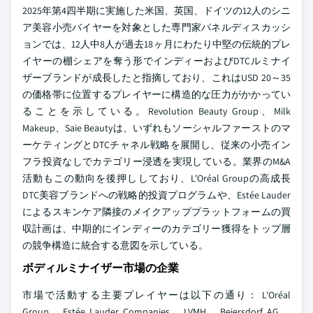
2025年第4四半期に実施した米国、英国、ドイツの12人のシニ
ア美容小売バイヤーを対象とした専門家パネルディスカッシ
ョンでは、12人中8人が過去18ヶ月にわたり中堅の伝統的プレ
イヤーの棚シェアを奪う形でインディーおよびDTCルミナイ
ザーブランドが成長したと指摘しており、これはUSD 20～35
の価格帯に位置するプレイヤーに構造的な圧力がかかってい
ることを示している。Revolution Beauty Group、Milk
Makeup、Saie Beautyは、いずれもソーシャルファーストのマ
ーケティングとDTCチャネル戦略を展開し、従来の小売イン
フラ投資なしでカテゴリー浸透を実現している。業界のM&A
活動もこの動向を後押ししており、L'Oréal Groupの高成長
DTC美容ブランドへの戦略的投資プログラムや、Estée Lauder
によるスキンケア隣接のメイクアッププラットフォームの買
収計画は、中期的にインディーのカテゴリー獲得をトップ層
の競争構造に統合する意図を示している。
ボディルミナイザー市場の企業
市場で活動する主要プレイヤーは以下の通り：
L'Oréal
Group、Estée Lauder Companies、LVMH、Beiersdorf AG、