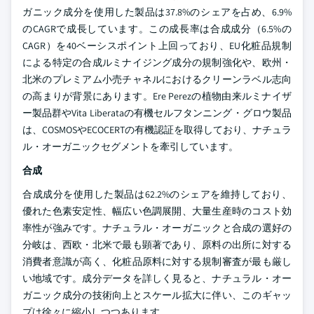
ガニック成分を使用した製品は37.8%のシェアを占め、6.9%
のCAGRで成長しています。この成長率は合成成分（6.5%の
CAGR）を40ベーシスポイント上回っており、EU化粧品規制
による特定の合成ルミナイジング成分の規制強化や、欧州・
北米のプレミアム小売チャネルにおけるクリーンラベル志向
の高まりが背景にあります。Ere Perezの植物由来ルミナイザ
ー製品群やVita Liberataの有機セルフタンニング・グロウ製品
は、COSMOSやECOCERTの有機認証を取得しており、ナチュラ
ル・オーガニックセグメントを牽引しています。
合成
合成成分を使用した製品は62.2%のシェアを維持しており、
優れた色素安定性、幅広い色調展開、大量生産時のコスト効
率性が強みです。ナチュラル・オーガニックと合成の選好の
分岐は、西欧・北米で最も顕著であり、原料の出所に対する
消費者意識が高く、化粧品原料に対する規制審査が最も厳し
い地域です。成分データを詳しく見ると、ナチュラル・オー
ガニック成分の技術向上とスケール拡大に伴い、このギャッ
プは徐々に縮小しつつあります。