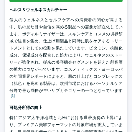
ヘルス＆ウェルネスカルチャー
個人のウェルネスとセルフケアへの消費者の関心が高まる
中、肌の見た目や自信を高める製品への需要が顕在化してい
ます。ボディルミナイザーは、スキンケアとコスメの境界領
域で注目を集め、仕上げ用製品と同時に肌をケアするトリー
トメントとしての役割を果たしています。ビタミン、抗酸化
成分、保湿成分を配合した処方により、ウェルネスのストー
リーが強化され、従来の美容機会セグメントを超えた顧客層
の拡大につながっています。コスメティックス・ヨーロッパ
の年間業界レポートによると、肌の仕上げとコンプレックス
（肌色）を高める製品は、欧州市場におけるパーソナルケア
分野で最も成長が早いサブカテゴリーの一つとなっています
[1]
可処分所得の向上
特にアジア太平洋地域と北米における世帯所得の上昇によ
り、プレミアム美容フォーマットの対象市場が拡大していま
す。世界銀行のデータによると、主要な美容市場における一