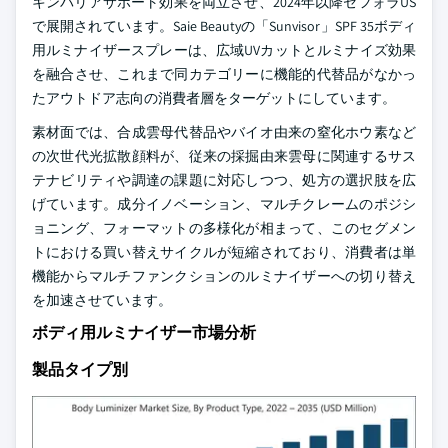
キンバリアサポート効果を両立させ、2024年以降セフォラUS
で展開されています。Saie Beautyの「Sunvisor」SPF 35ボディ
用ルミナイザースプレーは、広域UVカットとルミナイズ効果
を融合させ、これまで同カテゴリーに機能的代替品がなかっ
たアウトドア志向の消費者層をターゲットにしています。
素材面では、合成雲母代替品やバイオ由来の窒化ホウ素など
の次世代光拡散顔料が、従来の採掘由来雲母に関連するサス
テナビリティや調達の課題に対応しつつ、処方の選択肢を広
げています。成分イノベーション、マルチクレームのポジシ
ョニング、フォーマットの多様化が相まって、このセグメン
トにおける買い替えサイクルが短縮されており、消費者は単
機能からマルチファンクションのルミナイザーへの切り替え
を加速させています。
ボディ用ルミナイザー市場分析
製品タイプ別