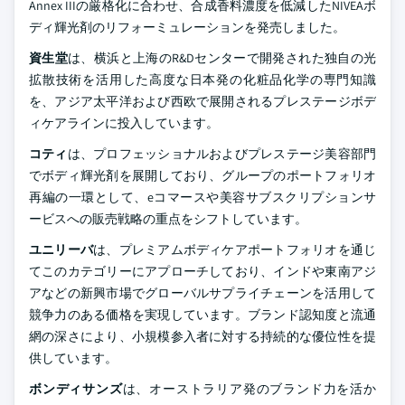
Annex IIIの厳格化に合わせ、合成香料濃度を低減したNIVEAボ
ディ輝光剤のリフォーミュレーションを発売しました。
資生堂
は、横浜と上海のR&Dセンターで開発された独自の光
拡散技術を活用した高度な日本発の化粧品化学の専門知識
を、アジア太平洋および西欧で展開されるプレステージボデ
ィケアラインに投入しています。
コティ
は、プロフェッショナルおよびプレステージ美容部門
でボディ輝光剤を展開しており、グループのポートフォリオ
再編の一環として、eコマースや美容サブスクリプションサ
ービスへの販売戦略の重点をシフトしています。
ユニリーバ
は、プレミアムボディケアポートフォリオを通じ
てこのカテゴリーにアプローチしており、インドや東南アジ
アなどの新興市場でグローバルサプライチェーンを活用して
競争力のある価格を実現しています。ブランド認知度と流通
網の深さにより、小規模参入者に対する持続的な優位性を提
供しています。
ボンディサンズ
は、オーストラリア発のブランド力を活か