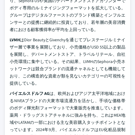
り、Sephora USや英国のデパートメントストアカウンターで
ボディ専用のルミナイジングフォーマットを拡大している。
グループはデジタルファーストのブランド構築とインフルエ
ンサーとの提携に継続的に投資しており、若年層の美容消費
者における顧客獲得率が平均を上回っている。
LVMH
はDior BeautyとGivenchyを通じてプレステージルミナイ
ザー層で事業を展開しており、小売価格がUSD 55以上の製品
を展開し、デパートメントストア、トラベルリテール、自社
小売環境に集中している。その結果、LVMHのSephora小売ネ
ットワークは競合ブランドの流通チャネルとしても機能して
おり、この構造的な資産が類を見ないカテゴリーの可視性を
提供している。
バイエルスドルフ AG
は、欧州およびアジア太平洋地域におけ
るNIVEAブランドの大衆市場流通力を活かし、手頃な価格帯
のボディ輝光剤フォーマットで大量販売を推進しています。
薬局・ドラッグストアチャネルに強みを持ち、これはMEA地
域やLATAMの一部における主な美容購入タッチポイントとな
っています。2024年9月、バイエルスドルフはEU化粧品規制