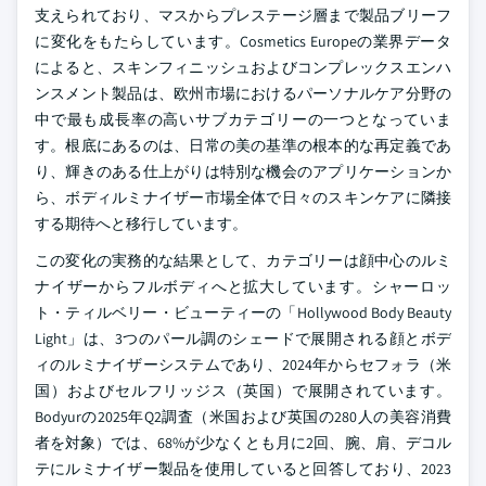
支えられており、マスからプレステージ層まで製品ブリーフ
に変化をもたらしています。Cosmetics Europeの業界データ
によると、スキンフィニッシュおよびコンプレックスエンハ
ンスメント製品は、欧州市場におけるパーソナルケア分野の
中で最も成長率の高いサブカテゴリーの一つとなっていま
す。根底にあるのは、日常の美の基準の根本的な再定義であ
り、輝きのある仕上がりは特別な機会のアプリケーションか
ら、ボディルミナイザー市場全体で日々のスキンケアに隣接
する期待へと移行しています。
この変化の実務的な結果として、カテゴリーは顔中心のルミ
ナイザーからフルボディへと拡大しています。シャーロッ
ト・ティルベリー・ビューティーの「Hollywood Body Beauty
Light」は、3つのパール調のシェードで展開される顔とボデ
ィのルミナイザーシステムであり、2024年からセフォラ（米
国）およびセルフリッジス（英国）で展開されています。
Bodyurの2025年Q2調査（米国および英国の280人の美容消費
者を対象）では、68%が少なくとも月に2回、腕、肩、デコル
テにルミナイザー製品を使用していると回答しており、2023