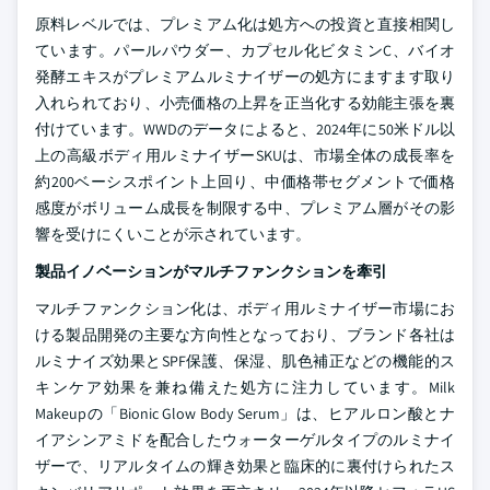
原料レベルでは、プレミアム化は処方への投資と直接相関し
ています。パールパウダー、カプセル化ビタミンC、バイオ
発酵エキスがプレミアムルミナイザーの処方にますます取り
入れられており、小売価格の上昇を正当化する効能主張を裏
付けています。WWDのデータによると、2024年に50米ドル以
上の高級ボディ用ルミナイザーSKUは、市場全体の成長率を
約200ベーシスポイント上回り、中価格帯セグメントで価格
感度がボリューム成長を制限する中、プレミアム層がその影
響を受けにくいことが示されています。
製品イノベーションがマルチファンクションを牽引
マルチファンクション化は、ボディ用ルミナイザー市場にお
ける製品開発の主要な方向性となっており、ブランド各社は
ルミナイズ効果とSPF保護、保湿、肌色補正などの機能的ス
キンケア効果を兼ね備えた処方に注力しています。Milk
Makeupの「Bionic Glow Body Serum」は、ヒアルロン酸とナ
イアシンアミドを配合したウォーターゲルタイプのルミナイ
ザーで、リアルタイムの輝き効果と臨床的に裏付けられたス