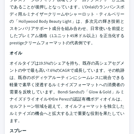
であることが後押しとなっています。L'Oréalのランバンスボ
ディ用ルミナイザークリームやシャーロット・ティルベリー
の「Hollywood Body Beauty Light」は、多次元の輝き技術と
スキンバリアサポート成分を組み合わせ、日常使いを前提と
したプレミアム価格（1ユニット45米ドル以上）を正当化する
prestigeクリームフォーマットの代表例です。
オイル
オイルタイプは19.5%のシェアを持ち、既存の高シェアセグメ
ントの中で最も高い7.6%のCAGRで成長しています。その軌跡
は、既存のボディケアルーティンにシームレスに統合できる
軽量で素早く浸透するルミナイズフォーマットへの消費者の
需要を反映しています。Bondi Sandsの「Glow & Gold」ルミ
ナイズドライオイルやEre Perezの認証有機ボディオイルは、
セルフトーン領域を超えて、オイルフォーマットを独立した
ルミナイズの機会へと拡大する上で重要な役割を果たしてい
ます。
スプレー