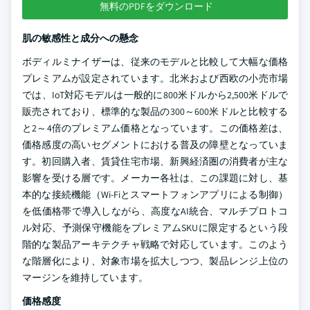
無料のPDFをダウンロード
肌の敏感性と成分への懸念
ボディルミナイザーは、従来のモデルと比較して大幅な価格
プレミアムが設定されています。北米および西欧の小売市場
では、IoT対応モデルは一般的に800米ドルから2,500米ドルで
販売されており、標準的な製品の300～600米ドルと比較する
と2～4倍のプレミアム価格となっています。この価格差は、
価格感度の高いセグメントにおける普及の障壁となっていま
す。初回購入者、賃貸住宅市場、新興経済圏の消費者が主な
影響を受ける層です。メーカー各社は、この課題に対し、基
本的な接続機能（Wi-Fiとスマートフォンアプリによる制御）
を低価格帯で導入しながら、高度なAI統合、マルチプロトコ
ル対応、予測保守機能をプレミアムSKUに限定するという段
階的な製品アーキテクチャ戦略で対応しています。このよう
な階層化により、対象市場を拡大しつつ、製品レンジ上位の
マージンを維持しています。
価格感度