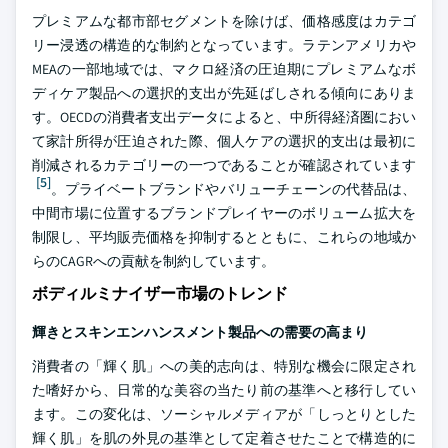
プレミアムな都市部セグメントを除けば、価格感度はカテゴ
リー浸透の構造的な制約となっています。ラテンアメリカや
MEAの一部地域では、マクロ経済の圧迫期にプレミアムなボ
ディケア製品への選択的支出が先延ばしされる傾向にありま
す。OECDの消費者支出データによると、中所得経済圏におい
て家計所得が圧迫された際、個人ケアの選択的支出は最初に
削減されるカテゴリーの一つであることが確認されています
[5]
。プライベートブランドやバリューチェーンの代替品は、
中間市場に位置するブランドプレイヤーのボリューム拡大を
制限し、平均販売価格を抑制するとともに、これらの地域か
らのCAGRへの貢献を制約しています。
ボディルミナイザー市場のトレンド
輝きとスキンエンハンスメント製品への需要の高まり
消費者の「輝く肌」への美的志向は、特別な機会に限定され
た嗜好から、日常的な美容の当たり前の基準へと移行してい
ます。この変化は、ソーシャルメディアが「しっとりとした
輝く肌」を肌の外見の基準として定着させたことで構造的に