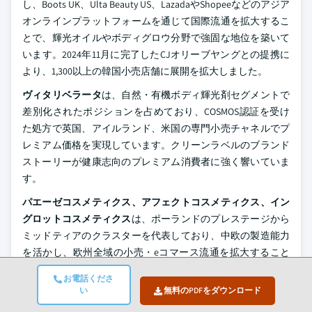
し、Boots UK、Ulta Beauty US、LazadaやShopeeなどのアジア
オンラインプラットフォームを通じて国際流通を拡大するこ
とで、輝光オイルやボディグロウ分野で強固な地位を築いて
います。2024年11月に完了したCJオリーブヤングとの提携に
より、1,300以上の韓国小売店舗に展開を拡大しました。
ヴィタリベラータ
は、自然・有機ボディ輝光剤セグメントで
差別化されたポジションを占めており、COSMOS認証を受け
た処方で英国、アイルランド、米国の専門小売チャネルでプ
レミアム価格を実現しています。クリーンラベルのブランド
ストーリーが健康志向のプレミアム消費者に強く響いていま
す。
パエーゼコスメティクス、アフェクトコスメティクス、イン
グロットコスメティクス
は、ポーランドのプレステージから
ミッドティアのクラスターを代表しており、中欧の製造能力
を活かし、欧州全域の小売・eコマース流通を拡大すること
で、手頃な価格帯で処方品質を競っています。イングロット
お電話くださ
のグローバルフランチャイズネットワークは、80カ国以上の
い
無料のPDFをダウンロード
800以上の店舗に広がり、ポーランド発のブランドをはるか