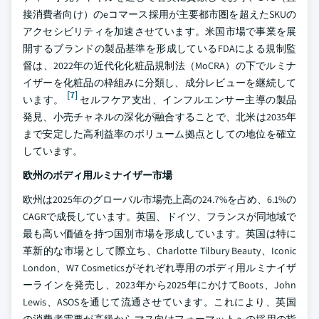
接消費者向け）のeコマース採用が主要都市圏を超えたSKUの
アクセシビリティを加速させています。米国市場で事業を展
開するブランドの製品基準を形成しているFDAによる規制監
督は、2022年の近代化化粧品規制法（MoCRA）の下でルミナ
イザーを化粧品の枠組みに分類し、成分レビューを継続して
[7]
います。
セルフケア支出、インフルエンサー主導の製品
発見、小売チャネルの深化が融合することで、北米は2035年
まで安定した高利益率のボリューム拠点としての地位を確立
しています。
欧州のボディ用ルミナイザー市場
欧州は2025年のグローバル市場売上高の24.7%を占め、6.1%の
CAGRで成長しています。英国、ドイツ、フランスが同地域で
最も高い価値を持つ国別市場を形成しています。英国は特に
革新的な市場として際立ち、Charlotte Tilbury Beauty、Iconic
London、W7 Cosmeticsがそれぞれ専用のボディ用ルミナイザ
ーラインを発売し、2023年から2025年にかけてBoots、John
Lewis、ASOSを通じて流通させています。これにより、英国
の消費者需要が高級からマス向けフォーマットへの採用の指