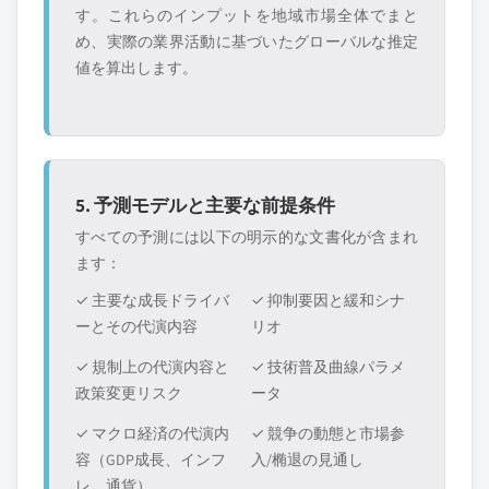
す。これらのインプットを地域市場全体でまと
め、実際の業界活動に基づいたグローバルな推定
値を算出します。
5. 予測モデルと主要な前提条件
すべての予測には以下の明示的な文書化が含まれ
ます：
✓ 主要な成長ドライバ
✓ 抑制要因と緩和シナ
ーとその代演内容
リオ
✓ 規制上の代演内容と
✓ 技術普及曲線パラメ
政策変更リスク
ータ
✓ マクロ経済の代演内
✓ 競争の動態と市場参
容（GDP成長、インフ
入/椭退の見通し
レ、通貨）