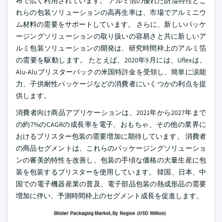
布で広く利用されています。 アルミ箔の優れた防湿特性とこ
れらの包装ソリューションの高再生率は、市場でアルミニウ
ム材料の需要をサポートしています。 さらに、新しいパッケ
ージングソリューションの取り扱いの容易さと共に新しいア
ルミ包装ソリューションの開発は、研究時間枠上のアルミ箔
の需要を駆動します。 たとえば、2020年9月には、Uflexは、
Alu-Aluブリスターパックの米国特許金を受領し、簡単に涙能
力、子供耐性パッケージなどの消費者にいくつかの利点を提
供します。
消費者向け商品アプリケーションは、2021年から2027年まで
の約7%のCAGRの成長率を電子、おもちゃ、その他の業界に
おけるブリスター包装の需要増加に期待しています。 消費者
の商品セグメントは、これらのパッケージングソリューショ
ンの審美的特性を改善し、包装の手頃な価格の大量生産に包
装を包装するブリスターを使用しています。 韓国、日本、中
国での電子機器産業の普及、電子部品包装の熱成形品の需要
増加に伴い、予測時間枠上のセグメント成長を促進します。