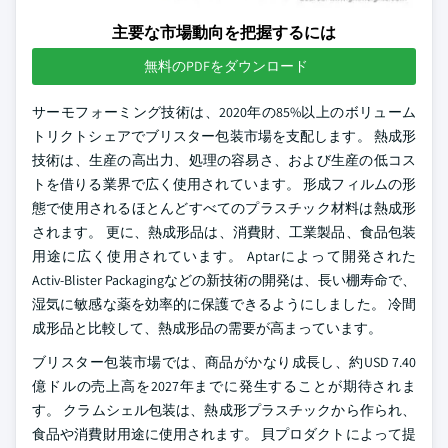
主要な市場動向を把握するには
無料のPDFをダウンロード
サーモフォーミング技術は、2020年の85%以上のボリューム
トリクトシェアでブリスター包装市場を支配します。 熱成形
技術は、生産の高出力、処理の容易さ、および生産の低コス
トを借りる業界で広く使用されています。 形成フィルムの形
態で使用されるほとんどすべてのプラスチック材料は熱成形
されます。 更に、熱成形品は、消費財、工業製品、食品包装
用途に広く使用されています。 Aptarによって開発された
Activ-Blister Packagingなどの新技術の開発は、長い棚寿命で、
湿気に敏感な薬を効率的に保護できるようにしました。 冷間
成形品と比較して、熱成形品の需要が高まっています。
ブリスター包装市場では、商品がかなり成長し、約USD 7.40
億ドルの売上高を2027年までに発生することが期待されま
す。 クラムシェル包装は、熱成形プラスチックから作られ、
食品や消費財用途に使用されます。 貝プロダクトによって提