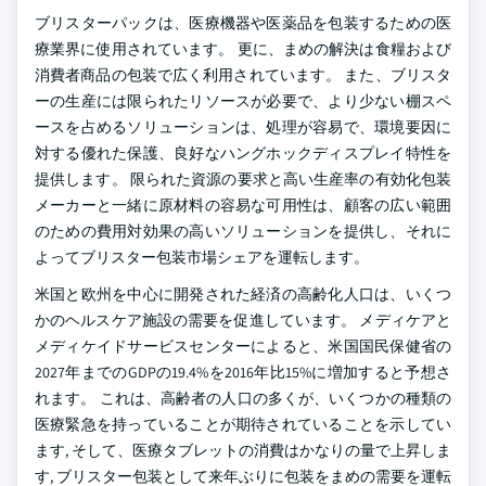
ブリスターパックは、医療機器や医薬品を包装するための医
療業界に使用されています。 更に、まめの解決は食糧および
消費者商品の包装で広く利用されています。 また、ブリスタ
ーの生産には限られたリソースが必要で、より少ない棚スペ
ースを占めるソリューションは、処理が容易で、環境要因に
対する優れた保護、良好なハングホックディスプレイ特性を
提供します。 限られた資源の要求と高い生産率の有効化包装
メーカーと一緒に原材料の容易な可用性は、顧客の広い範囲
のための費用対効果の高いソリューションを提供し、それに
よってブリスター包装市場シェアを運転します。
米国と欧州を中心に開発された経済の高齢化人口は、いくつ
かのヘルスケア施設の需要を促進しています。 メディケアと
メディケイドサービスセンターによると、米国国民保健省の
2027年までのGDPの19.4%を2016年比15%に増加すると予想さ
れます。 これは、高齢者の人口の多くが、いくつかの種類の
医療緊急を持っていることが期待されていることを示してい
ます, そして、医療タブレットの消費はかなりの量で上昇しま
す, ブリスター包装として来年ぶりに包装をまめの需要を運転