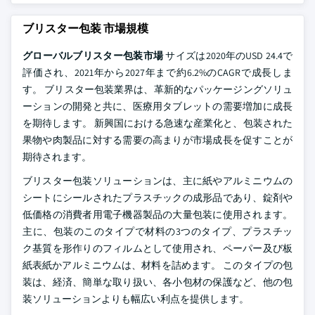
ブリスター包装 市場規模
グローバルブリスター包装市場
サイズは2020年のUSD 24.4で
評価され、2021年から2027年まで約6.2%のCAGRで成長しま
す。 ブリスター包装業界は、革新的なパッケージングソリュ
ーションの開発と共に、医療用タブレットの需要増加に成長
を期待します。 新興国における急速な産業化と、包装された
果物や肉製品に対する需要の高まりが市場成長を促すことが
期待されます。
ブリスター包装ソリューションは、主に紙やアルミニウムの
シートにシールされたプラスチックの成形品であり、錠剤や
低価格の消費者用電子機器製品の大量包装に使用されます。
主に、包装のこのタイプで材料の3つのタイプ、プラスチッ
ク基質を形作りのフィルムとして使用され、ペーパー及び板
紙表紙かアルミニウムは、材料を詰めます。 このタイプの包
装は、経済、簡単な取り扱い、各小包材の保護など、他の包
装ソリューションよりも幅広い利点を提供します。