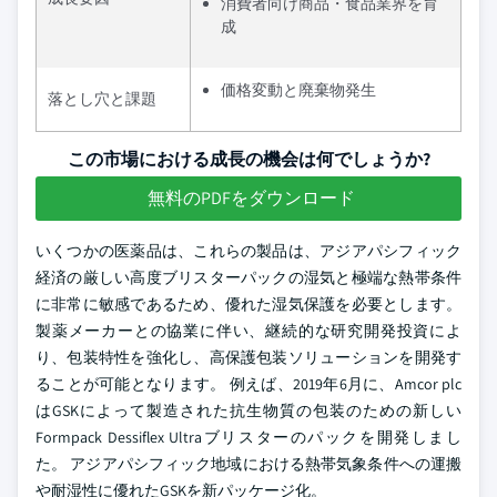
消費者向け商品・食品業界を育
成
価格変動と廃棄物発生
落とし穴と課題
この市場における成長の機会は何でしょうか?
無料のPDFをダウンロード
いくつかの医薬品は、これらの製品は、アジアパシフィック
経済の厳しい高度ブリスターパックの湿気と極端な熱帯条件
に非常に敏感であるため、優れた湿気保護を必要とします。
製薬メーカーとの協業に伴い、継続的な研究開発投資によ
り、包装特性を強化し、高保護包装ソリューションを開発す
ることが可能となります。 例えば、2019年6月に、Amcor plc
はGSKによって製造された抗生物質の包装のための新しい
Formpack Dessiflex Ultraブリスターのパックを開発しまし
た。 アジアパシフィック地域における熱帯気象条件への運搬
や耐湿性に優れたGSKを新パッケージ化。