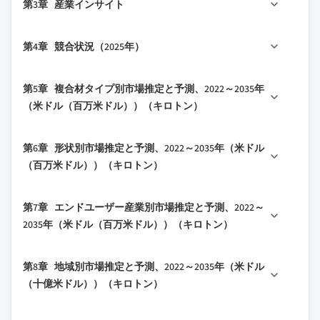
第3章 産業インサイト
り組み
2.2 主要な市場動向
1.2.1.1 ソース整合性プロトコル
2.2.1 地域別
3.1 産業エコシステム分析
第4章 競合状況（2025年）
1.3 調査の流れと信頼性スコア
2.2.2 複合材タイプ別
3.1.1 サプライヤーの状況
1.3.1 調査の流れを構成する要素
2.2.3 形状別
3.1.2 利益率
4.1 はじめに
1.3.2 スコアリングを構成する要素
第5章 複合材タイプ別市場推定と予測、2022～2035年
2.2.4 エンドユーザー産業別
3.1.3 各段階における価値の付加
4.2 企業の市場シェア分析
（米ドル（百万米ドル））（キロトン）
1.4 データ収集
3.1.4 価値連鎖に影響を与える要因
4.2.1 地域別
1.4.1 主要一次ソースの部分的なリスト
3.1.5 混乱要因
5.1 主要な動向
4.2.1.1 北米
1.5 データマイニングソース
第6章 形状別市場推定と予測、2022～2035年（米ドル
3.2 産業への影響要因
5.2 ポリマー複合材
4.2.1.2 欧州
（百万米ドル））（キロトン）
1.5.1 有料ソース
3.2.1 成長ドライバー
5.3 無機材料複合材
4.2.1.3 アジア太平洋
1.5.1.1 地域別のソース
3.2.2 産業の落とし穴と課題
6.1 主要な動向
5.4 炭素材料複合材
4.2.1.4 LATAM
1.6 基本推定値と計算
第7章 エンドユーザー産業別市場推定と予測、2022～
3.2.3 市場機会
6.2 フィルム・メンブレン
5.5 ハイブリッド複合材
4.2.1.5 中東・アフリカ
2035年（米ドル（百万米ドル））（キロトン）
1.6.1 いずれかの手法に対する基準年の計算
3.3 成長可能性分析
6.3 ハイドロゲル・ウェット形態
4.3 主要市場プレイヤーの競合分析
1.7 予測モデル
3.4 規制環境
7.1 主要な動向
6.4 乾燥シート・紙
4.4 競争ポジショニングマトリックス
第8章 地域別市場推定と予測、2022～2035年（米ドル
1.7.1 定量化された市場影響分析
7.2 医療・製薬
3.4.1 北米
6.5 粉末・粒子
4.5 主要な動向
（十億米ドル））（キロトン）
1.7.1.1 成長パラメータが予測に与える数
7.3 エレクトロニクス・半導体
3.4.2 欧州
6.6 その他
4.5.1 合併・買収
学的影響
8.1 主要な動向
3.4.3 アジア太平洋
7.3.1 フレキシブルエレクトロニクス・ディスプ
4.5.2 パートナーシップと提携