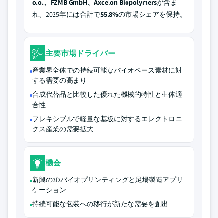
o.o.、FZMB GmbH、Axcelon Biopolymers
が含ま
れ、2025年には合計で
55.8%
の市場シェアを保持。
主要市場ドライバー
産業界全体での持続可能なバイオベース素材に対
する需要の高まり
合成代替品と比較した優れた機械的特性と生体適
合性
フレキシブルで軽量な基板に対するエレクトロニ
クス産業の需要拡大
機会
新興の3Dバイオプリンティングと足場製造アプリ
ケーション
持続可能な包装への移行が新たな需要を創出