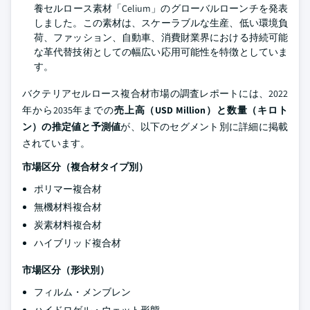
養セルロース素材「Celium」のグローバルローンチを発表
しました。この素材は、スケーラブルな生産、低い環境負
荷、ファッション、自動車、消費財業界における持続可能
な革代替技術としての幅広い応用可能性を特徴としていま
す。
バクテリアセルロース複合材市場の調査レポートには、2022
年から2035年までの
売上高（USD Million）と数量（キロト
ン）の推定値と予測値
が、以下のセグメント別に詳細に掲載
されています。
市場区分（複合材タイプ別）
ポリマー複合材
無機材料複合材
炭素材料複合材
ハイブリッド複合材
市場区分（形状別）
フィルム・メンブレン