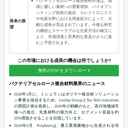
バクテリアセルロース複合材料市場は、環
境に優しい素材への需要増加、バイオプリ
ンティング技術の進歩、エレクトロニクス
や包装分野における用途拡大によって、大
将来の展
幅な成長が見込まれています。今後も研究
望
の継続とスケーラブルな生産方法の確立に
より、市場浸透と世界的な普及がさらに進
むと予想されます。
この市場における成長の機会は何でしょうか?
無料のPDFをダウンロード
バクテリアセルロース複合材料業界のニュース
2026年1月に、ミシュランはポリマー複合材ソリューショ
ン事業を強化するため、Cooley GroupとTex Tech Industries
の買収計画を発表し、2030年の戦略のもと、高付加価値市
場への進出、先進材料の能力向上、セグメント収益を約
20%増加させることを目指しています。
2024年5月、Polybionは、農工業廃棄物から生産される培