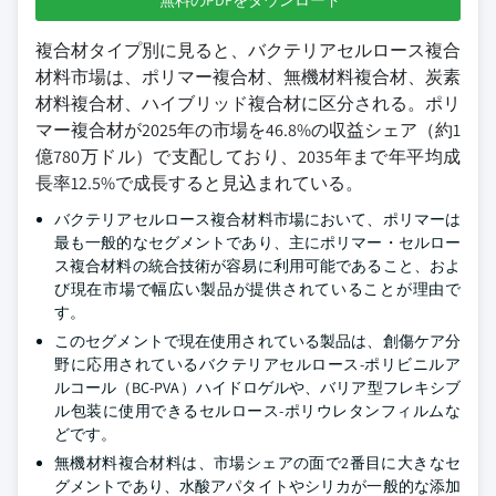
無料のPDFをダウンロード
複合材タイプ別に見ると、バクテリアセルロース複合
材料市場は、ポリマー複合材、無機材料複合材、炭素
材料複合材、ハイブリッド複合材に区分される。ポリ
マー複合材が2025年の市場を46.8%の収益シェア（約1
億780万ドル）で支配しており、2035年まで年平均成
長率12.5%で成長すると見込まれている。
バクテリアセルロース複合材料市場において、ポリマーは
最も一般的なセグメントであり、主にポリマー・セルロー
ス複合材料の統合技術が容易に利用可能であること、およ
び現在市場で幅広い製品が提供されていることが理由で
す。
このセグメントで現在使用されている製品は、創傷ケア分
野に応用されているバクテリアセルロース-ポリビニルア
ルコール（BC-PVA）ハイドロゲルや、バリア型フレキシブ
ル包装に使用できるセルロース-ポリウレタンフィルムな
どです。
無機材料複合材料は、市場シェアの面で2番目に大きなセ
グメントであり、水酸アパタイトやシリカが一般的な添加