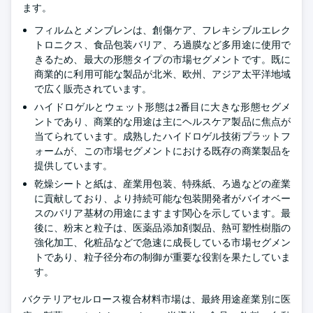
ます。
フィルムとメンブレンは、創傷ケア、フレキシブルエレク
トロニクス、食品包装バリア、ろ過膜など多用途に使用で
きるため、最大の形態タイプの市場セグメントです。既に
商業的に利用可能な製品が北米、欧州、アジア太平洋地域
で広く販売されています。
ハイドロゲルとウェット形態は2番目に大きな形態セグメ
ントであり、商業的な用途は主にヘルスケア製品に焦点が
当てられています。成熟したハイドロゲル技術プラットフ
ォームが、この市場セグメントにおける既存の商業製品を
提供しています。
乾燥シートと紙は、産業用包装、特殊紙、ろ過などの産業
に貢献しており、より持続可能な包装開発者がバイオベー
スのバリア基材の用途にますます関心を示しています。最
後に、粉末と粒子は、医薬品添加剤製品、熱可塑性樹脂の
強化加工、化粧品などで急速に成長している市場セグメン
トであり、粒子径分布の制御が重要な役割を果たしていま
す。
バクテリアセルロース複合材料市場は、最終用途産業別に医