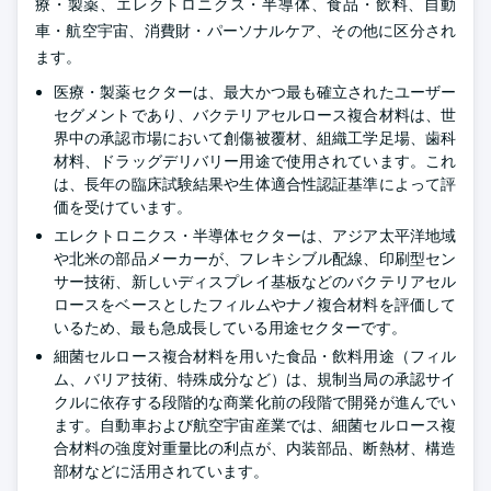
療・製薬、エレクトロニクス・半導体、食品・飲料、自動
車・航空宇宙、消費財・パーソナルケア、その他に区分され
ます。
医療・製薬セクターは、最大かつ最も確立されたユーザー
セグメントであり、バクテリアセルロース複合材料は、世
界中の承認市場において創傷被覆材、組織工学足場、歯科
材料、ドラッグデリバリー用途で使用されています。これ
は、長年の臨床試験結果や生体適合性認証基準によって評
価を受けています。
エレクトロニクス・半導体セクターは、アジア太平洋地域
や北米の部品メーカーが、フレキシブル配線、印刷型セン
サー技術、新しいディスプレイ基板などのバクテリアセル
ロースをベースとしたフィルムやナノ複合材料を評価して
いるため、最も急成長している用途セクターです。
細菌セルロース複合材料を用いた食品・飲料用途（フィル
ム、バリア技術、特殊成分など）は、規制当局の承認サイ
クルに依存する段階的な商業化前の段階で開発が進んでい
ます。自動車および航空宇宙産業では、細菌セルロース複
合材料の強度対重量比の利点が、内装部品、断熱材、構造
部材などに活用されています。