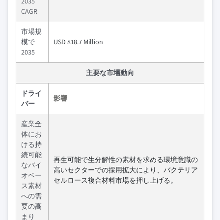
2035
CAGR
市場規
模で
USD 818.7 Million
2035
主要な市場動向
ドライ
影響
バー
産業全
体にお
ける持
続可能
再生可能で生分解性の素材を求める環境意識の
なバイ
高いセクターでの採用拡大により、バクテリア
オベー
セルロース複合材料市場を押し上げる。
ス素材
への需
要の高
まり