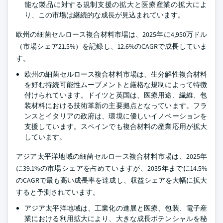
能な製品に対する規制支援の拡大と医療産業の拡大によ
り、この市場は継続的な成長が見込まれています。
欧州の細菌セルロース複合材料市場は、2025年に4,950万ドル
（市場シェア21.5%）を記録し、12.6%のCAGRで成長していま
す。
欧州の細菌セルロース複合材料市場は、生分解性複合材料
を好む持続可能性ムーブメントと厳格な規制によって特徴
付けられています。ドイツと英国は、医療用途、繊維、包
装材料における技術革新の主要拠点となっています。フラ
ンスとイタリアの政府は、環境に優しいイノベーションを
支援しています。スペインでも複合材料の産業応用が拡大
しています。
アジア太平洋地域の細菌セルロース複合材料市場は、2025年
に39.1%の市場シェアを占めていますが、2035年までに14.5%
のCAGRで最も高い成長率を達成し、収益シェアを大幅に拡大
すると予測されています。
アジア太平洋地域は、工業化の進展と医療、包装、電子産
業における利用拡大により、大きな成長ポテンシャルを秘