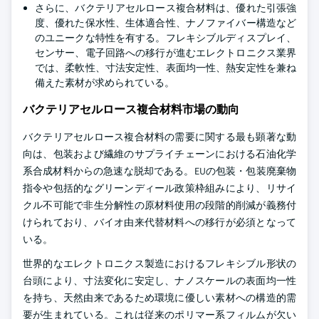
さらに、バクテリアセルロース複合材料は、優れた引張強
度、優れた保水性、生体適合性、ナノファイバー構造など
のユニークな特性を有する。フレキシブルディスプレイ、
センサー、電子回路への移行が進むエレクトロニクス業界
では、柔軟性、寸法安定性、表面均一性、熱安定性を兼ね
備えた素材が求められている。
バクテリアセルロース複合材料市場の動向
バクテリアセルロース複合材料の需要に関する最も顕著な動
向は、包装および繊維のサプライチェーンにおける石油化学
系合成材料からの急速な脱却である。EUの包装・包装廃棄物
指令や包括的なグリーンディール政策枠組みにより、リサイ
クル不可能で非生分解性の原材料使用の段階的削減が義務付
けられており、バイオ由来代替材料への移行が必須となって
いる。
世界的なエレクトロニクス製造におけるフレキシブル形状の
台頭により、寸法変化に安定し、ナノスケールの表面均一性
を持ち、天然由来であるため環境に優しい素材への構造的需
要が生まれている。これは従来のポリマー系フィルムが欠い