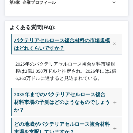
1.8 調査の透明性に関する追加資料
第9章 企業プロフィール
レイ
8.2 北米
3.4.4 ラテンアメリカ
4.5.3 新製品の発売
1.8.1 ソース帰属の枠組み
7.3.2 エネルギー貯蔵
8.2.1 米国
3.4.5 中東・アフリカ
9.1 Axcelon Biopolymers
4.5.4 拡大計画
1.8.2 品質保証指標
7.3.3 センサー・バイオセンサー
8.2.2 カナダ
3.5 ポーターの分析
9.2 BOWIL Biotech Sp. z o.o.
よくある質問(FAQ):
1.8.3 信頼に対する当社の取り組み
7.4 食品・飲料
8.3 欧州
3.6 PESTEL分析
9.3 Evonik Industries AG
7.5 自動車・航空宇宙
8.3.1 ドイツ
3.7 価格動向
バクテリアセルロース複合材料の市場規模
9.4 FZMB GmbH
7.6 消費財・パーソナルケア
8.3.2 英国
はどれくらいですか？
3.7.1 地域別
9.5 Hainan Guangyu Bio-technology
7.7 その他
8.3.3 フランス
3.7.2 複合材タイプ別
9.6 Hyundai Bioland Co., Ltd.
2025年のバクテリアセルロース複合材料市場規
8.3.4 スペイン
3.8 将来の市場動向
9.7 Lohmann & Rauscher GmbH & Co. KG
模は2億3,050万ドルと推定され、2026年には2億
8.3.5 イタリア
3.9 技術とイノベーションの状況
9.8 Malai Biomaterials Design
6,360万ドルに達すると見込まれている。
8.3.6 欧州その他地域
3.9.1 現在の技術動向
9.9 Modern Synthesis Ltd.
8.4 アジア太平洋
3.9.2 新興技術
9.10 Polybion S.A. de C.V.
2035年までのバクテリアセルロース複合
8.4.1 中国
3.10 特許ランドスケープ
材料市場の予測はどのようなものでしょう
主要な競合他社が見当たりませんか？
8.4.2 インド
3.11 貿易統計（HSコード）
か？
このレポートに掲載されている企業は厳選さ
8.4.3 日本
3.11.1 主要輸入国
れたものであり、競合全体を網羅するもので
8.4.4 オーストラリア
3.11.2 主要輸出国
どの地域がバクテリアセルロース複合材料
はありません。
8.4.5 韓国
3.12 持続可能性と環境側面
市場を支配していますか？