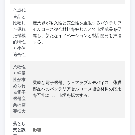
合成代
替品と
比較し
産業界が耐久性と安全性を重視するバクテリア
た優れ
セルロース複合材料を好むことで市場成長を促
た機械
進し、新たなイノベーションと製品開発を推進
的特性
する。
と生体
適合性
柔軟性
と軽量
性が求
柔軟な電子機器、ウェアラブルデバイス、薄膜
められ
部品へのバクテリアセルロース複合材料の応用
る電子
を可能にし、市場を拡大する。
機器産
業の需
要拡大
落とし
穴と課
影響