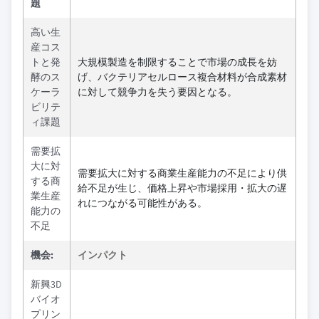
題
高い生
産コス
トと発
大規模製造を制限することで市場の成長を妨
酵のス
げ、バクテリアセルロース複合材料が合成素材
ケーラ
に対して競争力を失う要因となる。
ビリテ
ィ課題
需要拡
大に対
需要拡大に対する商業生産能力の不足により供
する商
給不足が生じ、価格上昇や市場採用・拡大の遅
業生産
れにつながる可能性がある。
能力の
不足
機会:
インパクト
新興3D
バイオ
プリン