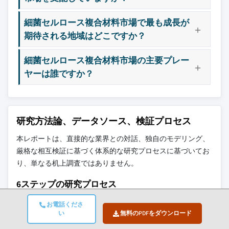
8.4.6 アジア太平洋その他地域
3.12.1 持続可能な実践
当社の市場収益計算は、個別にプロファイル
細菌セルロース複合材料市場で最も成長が
8.5 ラテンアメリカ
3.12.2 廃棄物削減戦略
されていないメーカー、販売業者、専門業者
期待される地域はどこですか？
8.5.1 ブラジル
3.12.3 生産におけるエネルギー効率
を含む全地域の全プレイヤーを考慮したボト
ムアップ手法を採用しています。プロファイ
8.5.2 メキシコ
3.12.4 環境に優しい取り組み
細菌セルロース複合材料市場の主要プレー
ルセクションは戦略的に重要なプレイヤーに
8.5.3 アルゼンチン
3.13 カーボンフットプリントの考慮
ヤーは誰ですか？
焦点を当てており、市場規模の範囲を定義す
8.5.4 ラテンアメリカその他地域
るものではありません。
8.6 中東・アフリカ
競合環境には以下も含まれる可能性があります
8.6.1 サウジアラビア
グローバルトップ
市場アクセスを支
研究方法論、データソース、検証プロセス
8.6.2 南アフリカ
層に属さない地
配する販売代理店
8.6.3 アラブ首長国連邦
本レポートは、直接的な業界との対話、独自のモデリング、
域・国内限定のリ
やチャネルパート
ーダー企業
ナー
厳格な相互検証に基づく体系的な研究プロセスに基づいてお
8.6.4 中東・アフリカその他地域
り、単なる机上調査ではありません。
新興の破壊的企
特定の用途やエン
6ステップの研究プロセス
業、スタートアッ
ドユースに特化し
プ、または隣接業
たニッチプレイヤ
界からの参入者
ー
お電話くださ
い
無料のPDFをダウンロード
1. 研究設計とアナリストの監督