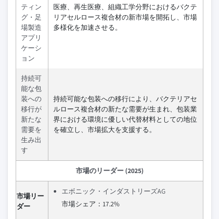
ティン
医療、再生医療、組織工学分野におけるバクテ
グ・足
リアセルロース複合材の新市場を開拓し、市場
場製造
多様化を加速させる。
アプリ
ケーシ
ョン
持続可
能な包
装への
持続可能な包装への移行により、バクテリアセ
移行が
ルロース複合材の新たな需要が生まれ、包装業
新たな
界における環境に優しい代替材料としての地位
需要を
を確立し、市場拡大を支援する。
生み出
す
市場のリーダー (2025)
エボニック・インダストリーズAG
市場リー
市場シェア：17.2%
ダー