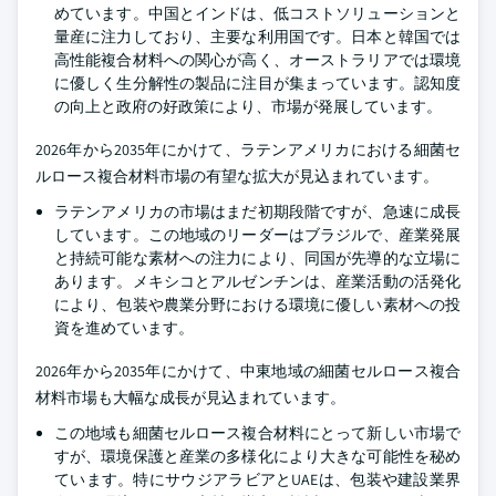
めています。中国とインドは、低コストソリューションと
量産に注力しており、主要な利用国です。日本と韓国では
高性能複合材料への関心が高く、オーストラリアでは環境
に優しく生分解性の製品に注目が集まっています。認知度
の向上と政府の好政策により、市場が発展しています。
2026年から2035年にかけて、ラテンアメリカにおける細菌セ
ルロース複合材料市場の有望な拡大が見込まれています。
ラテンアメリカの市場はまだ初期段階ですが、急速に成長
しています。この地域のリーダーはブラジルで、産業発展
と持続可能な素材への注力により、同国が先導的な立場に
あります。メキシコとアルゼンチンは、産業活動の活発化
により、包装や農業分野における環境に優しい素材への投
資を進めています。
2026年から2035年にかけて、中東地域の細菌セルロース複合
材料市場も大幅な成長が見込まれています。
この地域も細菌セルロース複合材料にとって新しい市場で
すが、環境保護と産業の多様化により大きな可能性を秘め
ています。特にサウジアラビアとUAEは、包装や建設業界