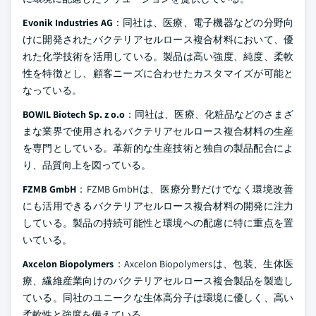
Evonik Industries AG
：同社は、医療、電子機器などの分野向
けに開発されたバクテリアセルロース複合材料において、優
れた化学技術を活用している。製品は高い強度、純度、柔軟
性を特徴とし、顧客ニーズに合わせたカスタマイズが可能と
なっている。
BOWIL Biotech Sp. z o.o
：同社は、医療、化粧品などのさまざ
まな業界で使用されるバクテリアセルロース複合材料の生産
を専門としている。革新的な生産技術と独自の製品配合によ
り、品質向上を図っている。
FZMB GmbH
：FZMB GmbHは、医療分野だけでなく環境改善
にも活用できるバクテリアセルロース複合材料の開発に注力
している。製品の持続可能性と環境への配慮に特に重点を置
いている。
Axcelon Biopolymers
：Axcelon Biopolymersは、包装、生体医
療、繊維産業向けのバクテリアセルロース複合製品を製造し
ている。同社のユニークな生体高分子は環境に優しく、高い
柔軟性と強度を備えている。