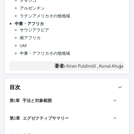
メキシコ
アルゼンチン
ラテンアメリカその他地域
中東・アフリカ
サウジアラビア
南アフリカ
UAE
中東・アフリカその他地域
著者:
Kiran Puldinidi , Kunal Ahuja
目次
第1章 手法と対象範囲
1.1 調査アプローチ
第2章 エグゼクティブサマリー
1.2 品質に関する取り組み
1.2.1 GMI AIポリシーとデータ完全性に関する取
2.1 産業360°概要