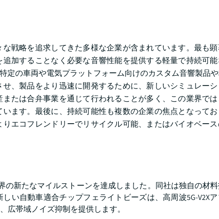
々な戦略を追求してきた多様な企業が含まれています。最も顕
を追加することなく必要な音響性能を提供する軽量で持続可能
、特定の車両や電気プラットフォーム向けのカスタム音響製品
させ、製品をより迅速に開発するために、新しいシミュレーシ
産または合弁事業を通じて行われることが多く、この業界では
ています。最後に、持続可能性も複数の企業の焦点となってお
よりエコフレンドリーでリサイクル可能、またはバイオベース
の業界の新たなマイルストーンを達成しました。同社は独自の材
新しい自動車適合チップフェライトビーズは、高周波5G-V2X
合に、広帯域ノイズ抑制を提供します。