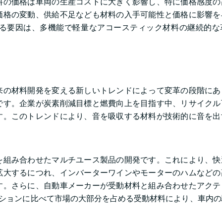
料の価格は車両の生産コストに大きく影響し、特に価格感度の
価格の変動、供給不足なども材料の入手可能性と価格に影響を
る要因は、多機能で軽量なアコースティック材料の継続的な
来の材料開発を変える新しいトレンドによって変革の段階にあ
です。企業が炭素削減目標と燃費向上を目指す中、リサイクル
す。このトレンドにより、音を吸収する材料が技術的に音を出
を組み合わせたマルチユース製品の開発です。これにより、快
拡大するにつれ、インバーターワインやモーターのハムなどの
す。さらに、自動車メーカーが受動材料と組み合わせたアクテ
ーションに比べて市場の大部分を占める受動材料により、車内