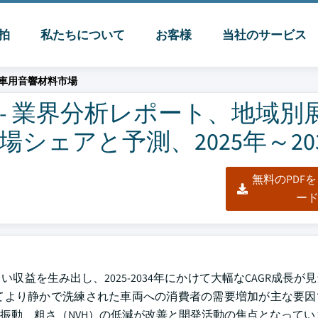
脈拍
私たちについて
お客様
当社のサービス
車用音響材料市場
- 業界分析レポート、地域別
シェアと予測、2025年～20
無料のPDF
ー
収益を生み出し、2025-2034年にかけて大幅なCAGR成長が
てより静かで洗練された車両への消費者の需要増加が主な要因
振動、粗さ（NVH）の低減が改善と開発活動の焦点となってい