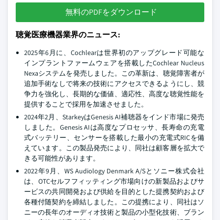
無料のPDFをダウンロード
聴覚医療機器業界のニュース:
2025年6月に、Cochlearは世界初のアップグレード可能な
インプラントファームウェアを搭載したCochlear Nucleus
Nexaシステムを発売しました。この革新は、聴覚障害者が
追加手術なしで将来の技術にアクセスできるようにし、競
争力を強化し、長期的な価値、適応性、高度な聴覚性能を
提供することで採用を加速させました。
2024年2月、StarkeyはGenesis AI補聴器をインド市場に発売
しました。Genesis AIは高度なプロセッサ、長寿命の充電
式バッテリー、センサーを搭載した最小の充電式RICを備
えています。この製品発売により、同社は顧客層を拡大で
きる可能性があります。
2022年9月、WS Audiology Denmark A/Sとソニー株式会社
は、OTCセルフフィッティング市場向けの新製品およびサ
ービスの共同開発および供給を目的とした提携契約および
各種付随契約を締結しました。この提携により、同社はソ
ニーの長年のオーディオ技術と製品の小型化技術、ブラン