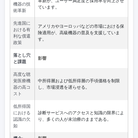
革新が、ユーザー満足度と採用率を向上させ
機器の技
ています。
術革新
先進国に
アメリカやヨーロッパなどの市場における保
おける有
険適用が、高級機器の普及を支援していま
利な償還
す。
政策
落とし穴
影響
と課題
高度な聴
覚医療機
中所得層および低所得層の手頃価格を制限
器の高コ
し、市場浸透を遅らせる。
スト
低所得国
における
診断サービスへのアクセスと知識の限界によ
認識の欠
り、多くの人が未治療のままである。
如