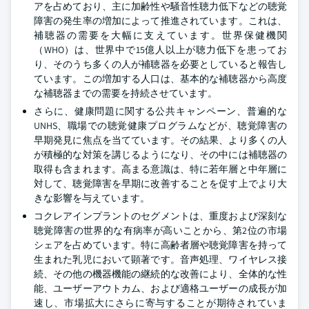
アを占めており、主に加齢性や騒音性聴力低下などの聴覚
障害の発生率の増加によって推進されています。これは、
補聴器の需要を大幅に支えています。世界保健機関
（WHO）は、世界中で15億人以上が聴力低下を患ってお
り、そのうち多くの人が補聴器を必要としていると報告し
ています。この増加する人口は、基本的な補聴器から高度
な補聴器までの需要を持続させています。
さらに、健康問題に関する公共キャンペーン、普遍的な
UNHS、職場での聴覚健康プログラムなどが、聴覚障害の
早期発見に焦点を当てています。その結果、より多くの人
が積極的な対策を講じるようになり、その中には補聴器の
取得も含まれます。高まる意識は、特に若年層と中年層に
対して、聴覚障害を早期に改善することを促す上でより大
きな影響を与えています。
コクレアインプラントのセグメントは、重度および深刻な
聴覚障害の世界的な有病率が高いことから、第2位の市場
シェアを占めています。特に高齢者層や聴覚障害を持って
生まれた乳児において顕著です。音声処理、ワイヤレス接
続、その他の機器機能の継続的な改善により、全体的な性
能、ユーザーアウトカム、および適格ユーザーの成長が加
速し、市場拡大にさらに寄与することが期待されていま