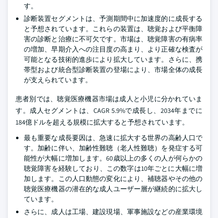
す。
診断装置セグメントは、予測期間中に加速度的に成長する
と予想されています。これらの装置は、聴覚および平衡障
害の診断と治療に不可欠です。市場は、聴覚障害の有病率
の増加、早期介入への注目度の高まり、より正確な検査が
可能となる技術的進歩により拡大しています。さらに、携
帯型および統合型診断装置の登場により、市場全体の成長
が支えられています。
患者別では、聴覚医療機器市場は成人と小児に分かれていま
す。成人セグメントは、CAGR 5.9%で成長し、2034年までに
184億ドルを超える規模に拡大すると予想されています。
最も重要な成長要因は、急速に拡大する世界の高齢人口で
す。加齢に伴い、加齢性難聴（老人性難聴）を発症する可
能性が大幅に増加します。60歳以上の多くの人が何らかの
聴覚障害を経験しており、この数字は10年ごとに大幅に増
加します。この人口動態の変化により、補聴器やその他の
聴覚医療機器の潜在的な成人ユーザー層が継続的に拡大し
ています。
さらに、成人は工場、建設現場、軍事施設などの産業環境