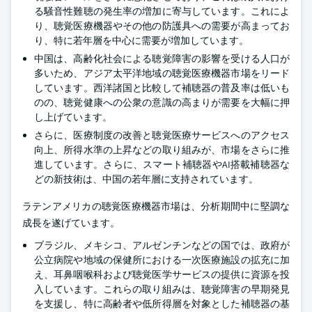
る騒音性難聴の発生率の増加に寄与しています。これによ
り、聴覚医療機器やその他の防護具への需要が高まってお
り、特に若年層を中心に需要が増加しています。
中国は、高齢化社会による聴覚障害の影響を受ける人口が
多いため、アジア太平洋地域の聴覚医療機器市場をリード
しています。西洋諸国と比較して補聴器の普及率は低いも
のの、聴覚健康への公衆の意識の高まりが需要を大幅に押
し上げています。
さらに、医療制度の改善と聴覚医療サービスへのアクセス
向上、所得水準の上昇などの取り組みが、市場をさらに推
進しています。さらに、スマート補聴器やAI搭載補聴器な
どの新技術は、中国の若年層に支持されています。
ラテンアメリカの聴覚医療機器市場は、分析期間中に堅調な
成長を遂げています。
ブラジル、メキシコ、アルゼンチンなどの国では、政府が
公立病院や地域の保健所における一次医療施設の拡充に加
え、耳鼻咽喉科および聴覚医学サービスの提供に資源を投
入しています。これらの取り組みは、聴覚障害の早期発見
を支援し、特に高齢者や低所得層を対象とした補聴器の基