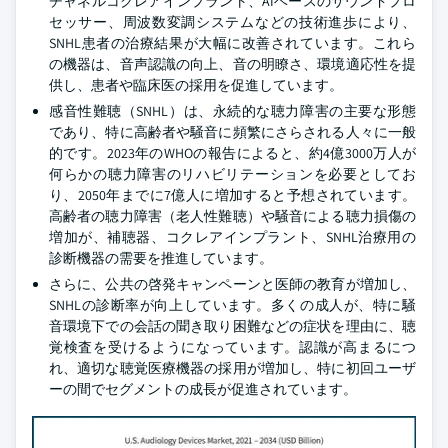
チャネルコクレアインプラント、AIベースのサウンドプロ
セッサー、周波数変調システムなどの技術進歩により、
SNHL患者の治療結果が大幅に改善されています。これら
の機器は、音声認識の向上、音の明瞭さ、環境適応性を提
供し、患者や臨床医の採用を促進しています。
感音性難聴（SNHL）は、永続的な聴力障害の主要な形態
であり、特に高齢者や騒音に頻繁にさらされる人々に一般
的です。2023年のWHOの報告によると、約4億3000万人が
何らかの聴力障害のリハビリテーションを必要としてお
り、2050年までに7億人に増加すると予想されています。
高齢者の聴力障害（老人性難聴）や騒音による聴力損傷の
増加が、補聴器、コクレアインプラント、SNHL治療用の
診断機器の需要を推進しています。
さらに、公共の啓発キャンペーンと医師の教育が増加し、
SNHLの診断率が向上しています。多くの成人が、特に騒
音環境下での会話の聞き取り困難などの症状を理由に、聴
覚検査を受けるようになっています。認識が高まるにつ
れ、適切な聴覚医療機器の採用が増加し、特に初回ユーザ
ーの間でセグメントの成長が促進されています。