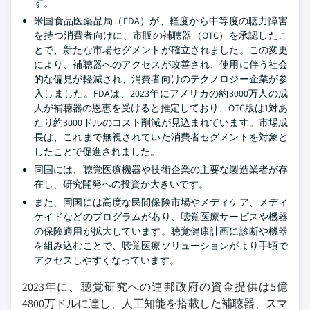
す。
米国食品医薬品局（FDA）が、軽度から中等度の聴力障害
を持つ消費者向けに、市販の補聴器（OTC）を承認したこ
とで、新たな市場セグメントが確立されました。この変更
により、補聴器へのアクセスが改善され、使用に伴う社会
的な偏見が軽減され、消費者向けのテクノロジー企業が参
入しました。FDAは、2023年にアメリカの約3000万人の成
人が補聴器の恩恵を受けると推定しており、OTC版は1対あ
たり約3000ドルのコスト削減が見込まれています。市場成
長は、これまで無視されていた消費者セグメントを対象と
したことで促進されました。
同国には、聴覚医療機器や技術企業の主要な製造業者が存
在し、研究開発への投資が大きいです。
また、同国には高度な民間保険市場やメディケア、メディ
ケイドなどのプログラムがあり、聴覚医療サービスや機器
の保険適用が拡大しています。聴覚健康計画に診断や機器
を組み込むことで、聴覚医療ソリューションがより手頃で
アクセスしやすくなっています。
2023年に、聴覚研究への連邦政府の資金提供は5億
4800万ドルに達し、人工知能を搭載した補聴器、スマ