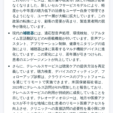
これらのサービスは、処方箋や聴覚専門医との相談が必要
なくなりました。新しいセルフサービスモデルにより、軽
度から中等度の聴力低下の治療をユーザー自身で管理でき
るようになり、ユーザー層が大幅に拡大しています。この
政策の転換により、顧客の需要が高まり、製造業者間の競
争が激化しています。
現代の
補聴器
には、適応型音声処理、環境検知、リアルタ
イム言語翻訳などのAI搭載機能が付いています。音声アシ
スタント、アプリケーション制御、健康モニタリングの追
加により、補聴器は体に装着するマルチ機能デバイスに進
化しています。この変化により、若年層が引きつけられ、
患者のエンゲージメントが向上しています。
さらに、テレヘルスサービスは聴覚ケアの提供方法を再定
義しています。聴力検査、デバイスのフィッティング、フ
ォローアップ診察は、クラウドベースのプラットフォーム
を通じてリモートで実施できます。米国保健福祉省は、
2023年にテレヘルス訪問が63%増加したと報告しており、
テレヘルスサービスの利用が持続的に成長していることを
示しています。テレオーディオロジーは、地方や医療アク
セスが不十分な地域に住む患者のリモート医療アクセスを
向上させ、クリニックへの直接訪問の必要性を最小限に抑