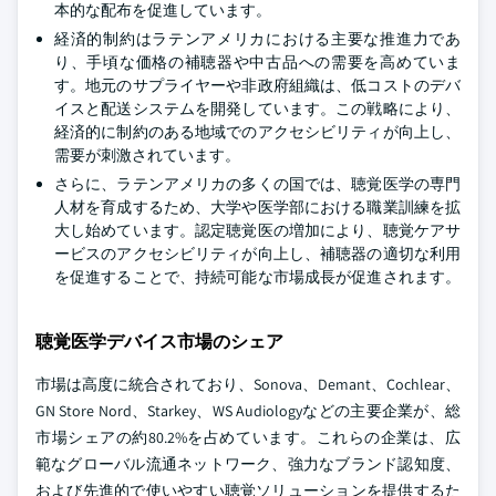
本的な配布を促進しています。
経済的制約はラテンアメリカにおける主要な推進力であ
り、手頃な価格の補聴器や中古品への需要を高めていま
す。地元のサプライヤーや非政府組織は、低コストのデバ
イスと配送システムを開発しています。この戦略により、
経済的に制約のある地域でのアクセシビリティが向上し、
需要が刺激されています。
さらに、ラテンアメリカの多くの国では、聴覚医学の専門
人材を育成するため、大学や医学部における職業訓練を拡
大し始めています。認定聴覚医の増加により、聴覚ケアサ
ービスのアクセシビリティが向上し、補聴器の適切な利用
を促進することで、持続可能な市場成長が促進されます。
聴覚医学デバイス市場のシェア
市場は高度に統合されており、Sonova、Demant、Cochlear、
GN Store Nord、Starkey、WS Audiologyなどの主要企業が、総
市場シェアの約80.2%を占めています。これらの企業は、広
範なグローバル流通ネットワーク、強力なブランド認知度、
および先進的で使いやすい聴覚ソリューションを提供するた