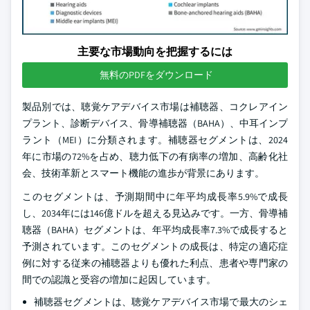
主要な市場動向を把握するには
無料のPDFをダウンロード
製品別では、聴覚ケアデバイス市場は補聴器、コクレアイン
プラント、診断デバイス、骨導補聴器（BAHA）、中耳インプ
ラント（MEI）に分類されます。補聴器セグメントは、2024
年に市場の72%を占め、聴力低下の有病率の増加、高齢化社
会、技術革新とスマート機能の進歩が背景にあります。
このセグメントは、予測期間中に年平均成長率5.9%で成長
し、2034年には146億ドルを超える見込みです。一方、骨導補
聴器（BAHA）セグメントは、年平均成長率7.3%で成長すると
予測されています。このセグメントの成長は、特定の適応症
例に対する従来の補聴器よりも優れた利点、患者や専門家の
間での認識と受容の増加に起因しています。
補聴器セグメントは、聴覚ケアデバイス市場で最大のシェ