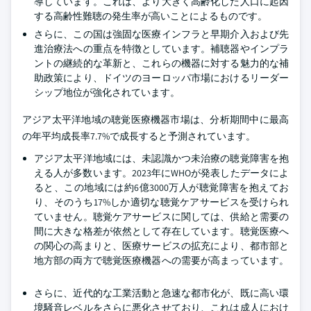
導しています。これは、より大きく高齢化した人口に起因
する高齢性難聴の発生率が高いことによるものです。
さらに、この国は強固な医療インフラと早期介入および先
進治療法への重点を特徴としています。補聴器やインプラ
ントの継続的な革新と、これらの機器に対する魅力的な補
助政策により、ドイツのヨーロッパ市場におけるリーダー
シップ地位が強化されています。
アジア太平洋地域の聴覚医療機器市場は、分析期間中に最高
の年平均成長率7.7%で成長すると予測されています。
アジア太平洋地域には、未認識かつ未治療の聴覚障害を抱
える人が多数います。2023年にWHOが発表したデータによ
ると、この地域には約6億3000万人が聴覚障害を抱えてお
り、そのうち17%しか適切な聴覚ケアサービスを受けられ
ていません。聴覚ケアサービスに関しては、供給と需要の
間に大きな格差が依然として存在しています。聴覚医療へ
の関心の高まりと、医療サービスの拡充により、都市部と
地方部の両方で聴覚医療機器への需要が高まっています。
さらに、近代的な工業活動と急速な都市化が、既に高い環
境騒音レベルをさらに悪化させており、これは成人におけ