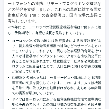
ートフォンとの連携、リモートプログラミング機能な
どの開発を支援しました。これらの革新に対する国立
衛生研究所（NIH）の資金提供は、国内市場の成長に
寄与しています。
2024年には、ヨーロッパの聴覚医療機器市場は37億ドルに達
し、予測期間中に有望な成長が見込まれています。
ヨーロッパの複数の国には政府資金による医療制度があ
り、聴力検査や聴覚医療機器の補助などのサービスをカバ
ーしています。これにより、異なる社会経済的背景を持つ
人々が補聴器やインプラントへのアクセスを比較的公平に
得ることが保証されます。聴覚医療サービスを公衆衛生プ
ログラムに組み込むことで、人口全体における需要と採用
が安定しています。
EU規制と各国の立法は、公共サービスや職場における聴覚
障害者の支援を提供しています。これにより、人々は機器
を日常生活に取り入れる動機付けがされ、あらゆる年齢層
での需要が増加しています。
ドイツはヨーロッパにおける聴覚医療機器市場で主導的な
地位を占めており、この国は地域の収益生成を引き続き主