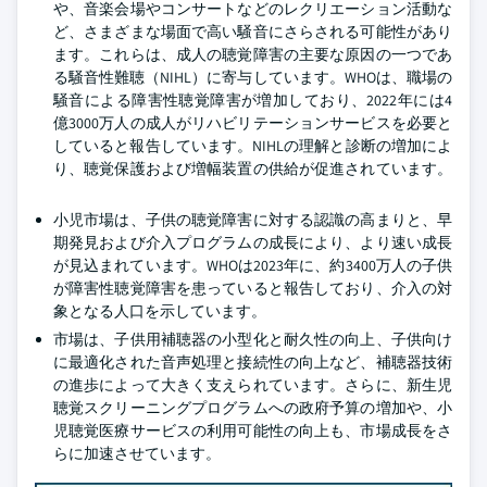
や、音楽会場やコンサートなどのレクリエーション活動な
ど、さまざまな場面で高い騒音にさらされる可能性があり
ます。これらは、成人の聴覚障害の主要な原因の一つであ
る騒音性難聴（NIHL）に寄与しています。WHOは、職場の
騒音による障害性聴覚障害が増加しており、2022年には4
億3000万人の成人がリハビリテーションサービスを必要と
していると報告しています。NIHLの理解と診断の増加によ
り、聴覚保護および増幅装置の供給が促進されています。
小児市場は、子供の聴覚障害に対する認識の高まりと、早
期発見および介入プログラムの成長により、より速い成長
が見込まれています。WHOは2023年に、約3400万人の子供
が障害性聴覚障害を患っていると報告しており、介入の対
象となる人口を示しています。
市場は、子供用補聴器の小型化と耐久性の向上、子供向け
に最適化された音声処理と接続性の向上など、補聴器技術
の進歩によって大きく支えられています。さらに、新生児
聴覚スクリーニングプログラムへの政府予算の増加や、小
児聴覚医療サービスの利用可能性の向上も、市場成長をさ
らに加速させています。