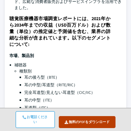
ド、広範な消費者販売およびサービスインフラを活用でき
ました。
聴覚医療機器市場調査レポートには、2021年か
ら2034年までの収益（USD百万ドル）および数
量（単位）の推定値と予測値を含む、業界の詳
細な分析が含まれています。以下のセグメント
について:
市場、製品別
補聴器
種類別
耳の後ろ型（BTE）
耳の中型/耳道型（RITE/RIC）
完全耳道型/見えない耳道型（CIC/IIC）
耳の中型（ITE）
耳道型（ITC）
販売チャネル別
お電話くださ
実店舗
い
無料のPDFをダウンロード
EC