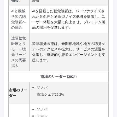
機会:
影響
AIと機械
AIを搭載した聴覚装置は、パーソナライズさ
学習の聴
れた音処理と適応型ノイズ低減を提供し、ユ
覚装置へ
ーザー体験を大幅に向上させ、プレミアム製
の統合
品の採用を促進します。
遠隔聴覚
医療とリ
遠隔聴覚医療は、未開拓地域や地方の聴覚ケ
モート聴
アへのアクセスを拡大し、サービスの浸透を
覚サービ
促進し、継続的な患者エンゲージメントを支
スの需要
援します。
拡大
市場のリーダー (2024)
ソノバ
市場のリー
市場シェア25.2%
ダー
ソノバ
デマン