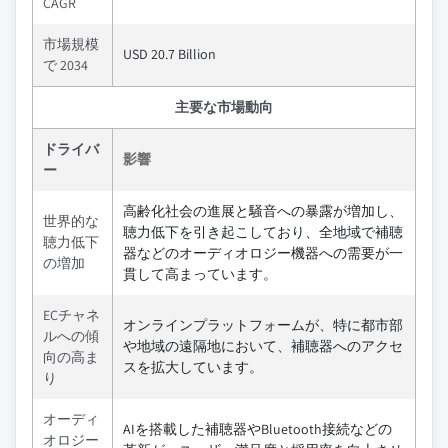
CAGR
市場規模
USD 20.7 Billion
で 2034
主要な市場動向
ドライバ
影響
ー
高齢化社会の進展と騒音への暴露が増加し、
世界的な
聴力低下を引き起こしており、全地域で補聴
聴力低下
器などのオーディオロジー機器への需要が一
の増加
貫して高まっています。
ECチャネ
オンラインプラットフォームが、特に都市部
ルへの傾
や地域の遠隔地において、補聴器へのアクセ
向の高ま
スを拡大しています。
り
オーディ
AIを搭載した補聴器やBluetooth接続などの
オロジー