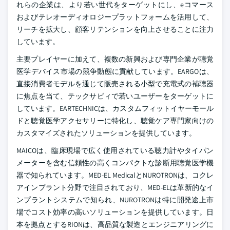
れらの企業は、より若い世代をターゲットにし、eコマース
およびテレオーディオロジープラットフォームを活用して、
リーチを拡大し、顧客リテンションを向上させることに注力
しています。
主要プレイヤーに加えて、複数の新興および専門企業が聴覚
医学デバイス市場の競争動態に貢献しています。EARGOは、
直接消費者モデルを通じて販売される小型で充電式の補聴器
に焦点を当て、テックサビィで若いユーザーをターゲットに
しています。EARTECHNICは、カスタムフィットイヤーモール
ドと聴覚医学アクセサリーに特化し、聴覚ケア専門家向けの
カスタマイズされたソリューションを提供しています。
MAICOは、臨床現場で広く使用されている聴力計やタイパン
メーターを含む信頼性の高くコンパクトな診断用聴覚医学機
器で知られています。MED-EL MedicalとNUROTRONは、コクレ
アインプラント分野で注目されており、MED-ELは革新的なイ
ンプラントシステムで知られ、NUROTRONは特に開発途上市
場でコスト効率の高いソリューションを提供しています。日
本を拠点とするRIONは、高品質な製造とエンジニアリングに