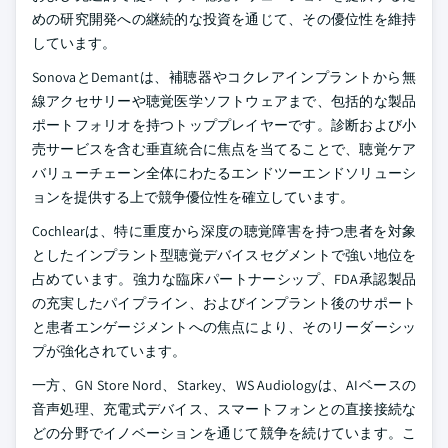
めの研究開発への継続的な投資を通じて、その優位性を維持
しています。
SonovaとDemantは、補聴器やコクレアインプラントから無
線アクセサリーや聴覚医学ソフトウェアまで、包括的な製品
ポートフォリオを持つトッププレイヤーです。診断および小
売サービスを含む垂直統合に焦点を当てることで、聴覚ケア
バリューチェーン全体にわたるエンドツーエンドソリューシ
ョンを提供する上で競争優位性を確立しています。
Cochlearは、特に重度から深度の聴覚障害を持つ患者を対象
としたインプラント型聴覚デバイスセグメントで強い地位を
占めています。強力な臨床パートナーシップ、FDA承認製品
の充実したパイプライン、およびインプラント後のサポート
と患者エンゲージメントへの焦点により、そのリーダーシッ
プが強化されています。
一方、GN Store Nord、Starkey、WS Audiologyは、AIベースの
音声処理、充電式デバイス、スマートフォンとの直接接続な
どの分野でイノベーションを通じて競争を続けています。こ