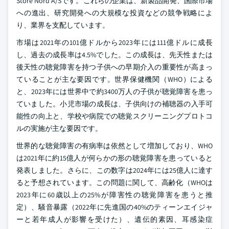
Store Nord A/Sです。これらの企業は、新製品開発、国際市場
への進出、研究開発への大規模な投資などの競争戦略によ
り、業界を支配しています。
市場は2021年の101億ドルから2023年には111億ドルに成長
し、過去の成長率は4.5%でした。この成長は、先天性または
後天性の聴覚障害を持つ子供への早期介入の重要性が高まっ
ていることが主な要因です。世界保健機関（WHO）による
と、2023年には世界中で約3400万人の子供が聴覚障害を患っ
ていました。小児市場の成長は、子供向けの補聴器の入手可
能性の向上と、学校や病院での聴覚スクリーニングプロトコ
ルの実施が主な要因です。
世界的な聴覚障害の有病率は依然として増加しており、WHO
は2021年に約15億人が何らかの形の聴覚障害を患っていると
発表しました。さらに、この数字は2024年には25億人に達す
ると予想されています。この問題に関して、高齢化（WHOは
2023年に60歳以上の25%が障害性の聴覚障害を患うと推
定）、騒音暴露（2022年に先進国の40%のティーンエイジャ
ーと若年成人が影響を受けた）、遺伝的素因、耳感染症