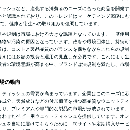
ィッシュなど、進化する消費者のニーズに合った商品を開発す
いと認識されており、このトレンドはマーケティング戦略にも
て、健康と衛生への取り組みを強調しています。
題や規制は市場における大きな課題となっています。一度使用
棄物や汚染の原因となっています。政府や環境団体は、持続可
業は、コストと製品品質のバランスを保ちながらこれらの規制
替えには多額の投資と運用の見直しが必要です。これにより生
費者の環境意識が高まる中、ブランドは法規制を満たし、市場
場の動向
トティッシュの需要が高まっています。企業はこのニーズに応
湿成分、天然成分などの付加価値を持つ高品質なウェットティ
より、プレミアムや専門的な製品の市場が形成されています。
合わせたベビー用ウェットティッシュを提供しています。オン
ュを自宅に届けてもらうために、ECサイトや定期購入サービ