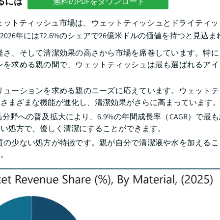
るには
無料のPDFをダウンロード
ェットティッシュ市場は、ウェットティッシュとドライティッ
26年には72.6%のシェアで26億米ドルの価値を持つと見込
軽さ、そして清潔効果の高さから市場を席巻しています。特に
ンを求める親の間で、ウェットティッシュは最も選ばれるアイ
リューションを求める親のニーズに応えています。ウェットテ
、さまざまな機能が進化し、清潔効果がさらに高まっています
野への普及拡大により、6.9%の年間成長率（CAGR）で最
しい処方で、優しく清潔にすることができます。
質の少ない処方が特徴です。親が自分で清潔液や水を加えるこ
す。