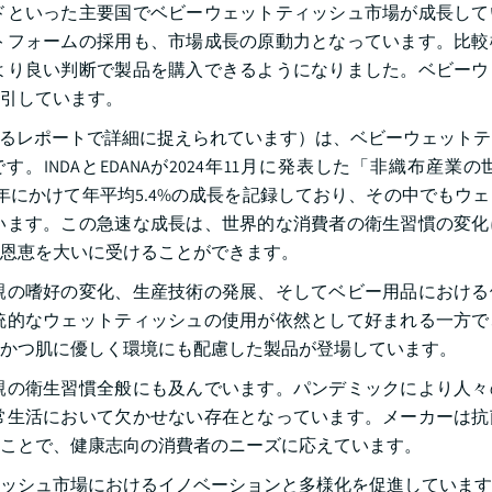
ドといった主要国でベビーウェットティッシュ市場が成長して
トフォームの採用も、市場成長の原動力となっています。比較
より良い判断で製品を購入できるようになりました。ベビーウ
引しています。
発行するレポートで詳細に捉えられています）は、ベビーウェット
DAとEDANAが2024年11月に発表した「非織布産業の世界
023年にかけて年平均5.4%の成長を記録しており、その中でもウ
います。この急速な成長は、世界的な消費者の衛生習慣の変化
恩恵を大いに受けることができます。
親の嗜好の変化、生産技術の発展、そしてベビー用品における
統的なウェットティッシュの使用が依然として好まれる一方で
かつ肌に優しく環境にも配慮した製品が登場しています。
親の衛生習慣全般にも及んでいます。パンデミックにより人々
常生活において欠かせない存在となっています。メーカーは抗
ことで、健康志向の消費者のニーズに応えています。
ッシュ市場におけるイノベーションと多様化を促進しています