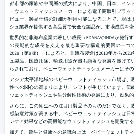
都市部の家族や中間層の拡大により、中国、日本、イン
ーウェットティッシュメーカーによる電子商取引プラッ
ビュー、製品仕様の詳細が利用可能になることで、親は
シュ業界が提供する高品質で安全な製品が、市場成長を牽
世界的な非織布産業の著しい成長（EDANAやINDAが
の長期的な成長を支える最も重要な構造的要因の一つです。IN
2028（第8版）」によると、非織布製造は2013年から2
ュ製品、医療用途、輸送用途が最も顕著な発展を遂げて
らされており、ベビーウェットティッシュメーカーはその
アジア太平洋地域のベビーウェットティッシュ市場は、
性への関心の高まりにより、シフトが生じています。伝
ウェットティッシュや生分解性技術の発展により、効果的
さらに、この衛生への注目は製品そのものだけでなく、
感染症対策が高まる中、ベビーウェットティッシュは日
ンケア効果などの高機能なウェットティッシュを開発する
加えて、衛生と健康への意識向上は、ベビーウェットティ