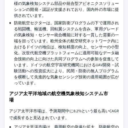
様の気象検知システム部品や統合型アビオニクスソリュー
ションの開発・認証が支援されており、国内外の市場に提
供されています。
防衛航空セクターは、国家防衛プログラムの下で運用され
る戦闘機、輸送機、回転翼システムを含み、軍用グレード
の気象検知・センサー統合機能に対する一貫した需要の一
端を担っています。欧州全体の航空研究ネットワーク内に
おけるドイツの地位は、検知精度の向上、センサーの小型
化、次世代航空機プラットフォームに適用可能なデータ融
合技術の向上に向けた共同プログラムへの参加を促進して
います。ドイツの航空宇宙研究機関におけるUAV開発・試
験活動への投資拡大により、民間・防衛の無人プログラム
を横断して先進的な気象センシング技術の適用範囲が広が
っています。
アジア太平洋地域の航空機気象検知システム市
場
アジア太平洋市場は、予測期間中に8.2%という最も高いCAGR
で成長すると見込まれています。
アジア太平洋市場は、商用航空の急速な拡大、防衛航空の