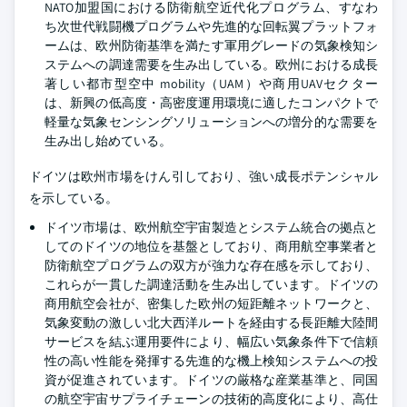
NATO加盟国における防衛航空近代化プログラム、すなわ
ち次世代戦闘機プログラムや先進的な回転翼プラットフォ
ームは、欧州防衛基準を満たす軍用グレードの気象検知シ
ステムへの調達需要を生み出している。欧州における成長
著しい都市型空中 mobility（UAM）や商用UAVセクター
は、新興の低高度・高密度運用環境に適したコンパクトで
軽量な気象センシングソリューションへの増分的な需要を
生み出し始めている。
ドイツは欧州市場をけん引しており、強い成長ポテンシャル
を示している。
ドイツ市場は、欧州航空宇宙製造とシステム統合の拠点と
してのドイツの地位を基盤としており、商用航空事業者と
防衛航空プログラムの双方が強力な存在感を示しており、
これらが一貫した調達活動を生み出しています。ドイツの
商用航空会社が、密集した欧州の短距離ネットワークと、
気象変動の激しい北大西洋ルートを経由する長距離大陸間
サービスを結ぶ運用要件により、幅広い気象条件下で信頼
性の高い性能を発揮する先進的な機上検知システムへの投
資が促進されています。ドイツの厳格な産業基準と、同国
の航空宇宙サプライチェーンの技術的高度化により、高仕