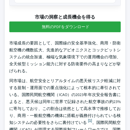
市場の洞察と成長機会を得る
無料のPDFをダウンロード
市場成長の要因として、国際線の安全基準強化、商用・防衛
航空機の機数拡大、先進的なアビオニクスとコックピットシ
ステムの統合加速、極端な気象環境下での運用機会の増加、
全天候型ミッション能力に対する防衛要件の高まりなどが挙
げられる。
同市場は、航空安全とリアルタイムの悪天候リスク軽減に対
する規制・運用面での重点強化によって根本的に牽引されて
いる。国際民間航空機関（ICAO）の2023年年次安全報告書に
よると、悪天候は同年に世界で記録された航空事故の約23%
に寄与しており、この割合は依然として高水準で推移してお
り、商用・一般航空機の機体に搭載が義務付けられている検
[1]
知システムの必要性をさらに裏付けている
。国際民間航空
機関（ICAO）が管理する国際規制フレームワークでは、国際