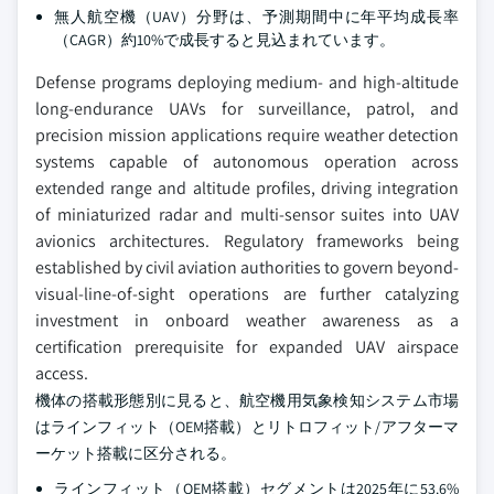
無人航空機（UAV）分野は、予測期間中に年平均成長率
（CAGR）約10%で成長すると見込まれています。
Defense programs deploying medium- and high-altitude
long-endurance UAVs for surveillance, patrol, and
precision mission applications require weather detection
systems capable of autonomous operation across
extended range and altitude profiles, driving integration
of miniaturized radar and multi-sensor suites into UAV
avionics architectures. Regulatory frameworks being
established by civil aviation authorities to govern beyond-
visual-line-of-sight operations are further catalyzing
investment in onboard weather awareness as a
certification prerequisite for expanded UAV airspace
access.
機体の搭載形態別に見ると、航空機用気象検知システム市場
はラインフィット（OEM搭載）とリトロフィット/アフターマ
ーケット搭載に区分される。
ラインフィット（OEM搭載）セグメントは2025年に53.6%