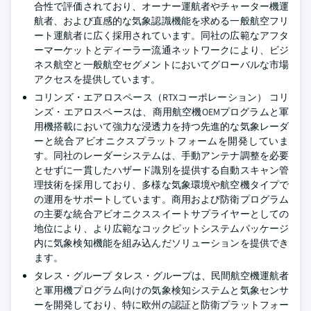
合性で評価されており、オーナー運航者やチャーター機運
航者、および直感的な気象認識機能を求める一般航空フリ
ート運航者に広く採用されています。同社の広範なアフタ
ーマーケットとディーラー流通ネットワークにより、ビジ
ネス航空と一般航空セグメントにおいてグローバルな市場
アクセスを提供しています。
コリンズ・エアロスペース（RTXコーポレーション）
コリ
ンズ・エアロスペースは、商用航空機OEMプログラムと軍
用機搭載において強力な浸透力を持つ先進的な気象レーダ
ーと統合アビオニクスプラットフォームを開発していま
す。同社のレーダーシステムは、手動アンテナ調整を必要
とせずに一貫したハザード識別を提供する自動スキャン管
理技術を採用しており、多様な気象環境や航空機タイプで
の運用をサポートしています。商用および防衛プログラム
の主要な統合アビオニクススイートサプライヤーとしての
地位により、より広範なコックピットシステムパッケージ
内に気象検知機能を組み込んだソリューションを提供でき
ます。
タレス・グループ
タレス・グループは、民間航空機運航者
と軍用機プログラム向けの気象検知システムと気象センサ
ーを開発しており、特に欧州の認証と防衛プラットフォー