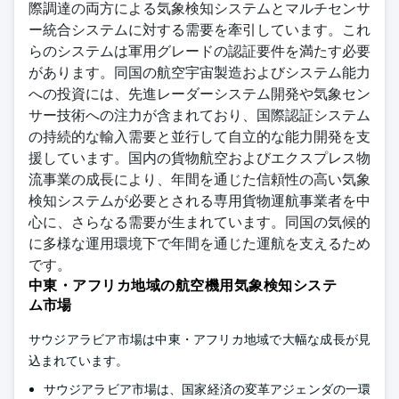
際調達の両方による気象検知システムとマルチセンサ
ー統合システムに対する需要を牽引しています。これ
らのシステムは軍用グレードの認証要件を満たす必要
があります。同国の航空宇宙製造およびシステム能力
への投資には、先進レーダーシステム開発や気象セン
サー技術への注力が含まれており、国際認証システム
の持続的な輸入需要と並行して自立的な能力開発を支
援しています。国内の貨物航空およびエクスプレス物
流事業の成長により、年間を通じた信頼性の高い気象
検知システムが必要とされる専用貨物運航事業者を中
心に、さらなる需要が生まれています。同国の気候的
に多様な運用環境下で年間を通じた運航を支えるため
です。
中東・アフリカ地域の航空機用気象検知システ
ム市場
サウジアラビア市場は中東・アフリカ地域で大幅な成長が見
込まれています。
サウジアラビア市場は、国家経済の変革アジェンダの一環