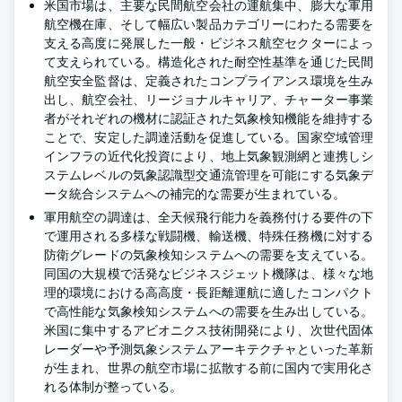
米国市場は、主要な民間航空会社の運航集中、膨大な軍用
航空機在庫、そして幅広い製品カテゴリーにわたる需要を
支える高度に発展した一般・ビジネス航空セクターによっ
て支えられている。構造化された耐空性基準を通じた民間
航空安全監督は、定義されたコンプライアンス環境を生み
出し、航空会社、リージョナルキャリア、チャーター事業
者がそれぞれの機材に認証された気象検知機能を維持する
ことで、安定した調達活動を促進している。国家空域管理
インフラの近代化投資により、地上気象観測網と連携しシ
ステムレベルの気象認識型交通流管理を可能にする気象デ
ータ統合システムへの補完的な需要が生まれている。
軍用航空の調達は、全天候飛行能力を義務付ける要件の下
で運用される多様な戦闘機、輸送機、特殊任務機に対する
防衛グレードの気象検知システムへの需要を支えている。
同国の大規模で活発なビジネスジェット機隊は、様々な地
理的環境における高高度・長距離運航に適したコンパクト
で高性能な気象検知システムへの需要を生み出している。
米国に集中するアビオニクス技術開発により、次世代固体
レーダーや予測気象システムアーキテクチャといった革新
が生まれ、世界の航空市場に拡散する前に国内で実用化さ
れる体制が整っている。