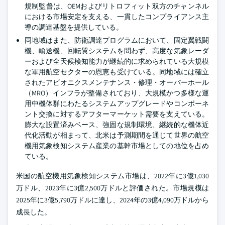
規制監督は、OEMおよびリトロフィット双方のチャンネル
における市場安定を支える、一貫したコンプライアンス主
導の調達基盤を提供している。
同地域はまた、防衛調達プログラムにおいて、固定翼戦闘
機、輸送機、回転翼システムを問わず、高度な気象レーダ
ーおよび全天候検知能力が継続的に求められている大規模
な軍用航空セクターの恩恵も受けている。同地域には確立
されたアビオニクスメンテナンス・修理・オーバーホール
（MRO）インフラが整備されており、大規模かつ多様な運
用中機体群にわたるシステムアップグレードやコンポーネ
ント交換に対するアフターマーケット需要を支えている。
膨大な設置済みベース、強固な規制環境、継続的な機体近
代化活動が相まって、北米は予測期間を通じて世界の航空
機用気象検知システム産業の基幹市場としての地位を占め
ている。
米国の航空機用気象検知システム市場は、2022年に3億1,030
万ドル、2023年に3億2,500万ドルと評価された。市場規模は
2025年に3億5,790万ドルに達し、2024年の3億4,090万ドルから
成長した。