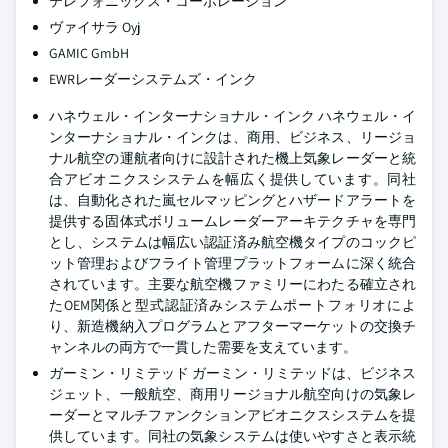
テレフォニックス・コーポレーション
ヴァイサラ Oyj
GAMIC GmbH
EWRレーダーシステムズ・インク
ハネウェル・インターナショナル・インク
ハネウェル・イ
ンターナショナル・インクは、商用、ビジネス、リージョ
ナル航空の運航者向けに設計された機上気象レーダーと統
合アビオニクスシステムを幅広く提供しています。同社
は、自動化された嵐セルマッピングとハザードアラートを
提供する固体式ボリュームレーダーアーキテクチャを専門
とし、システムは幅広い認証済み航空機タイプのコックピ
ット管理およびフライト管理プラットフォームに深く統合
されています。主要な航空機ファミリーにわたる確立され
たOEM関係と型式認証済みシステムポートフォリオによ
り、新造機納入プログラムとアフターマーケットの交換チ
ャンネルの両方で一貫した需要を支えています。
ガーミン・リミテッド
ガーミン・リミテッドは、ビジネス
ジェット、一般航空、商用リージョナル航空向けの気象レ
ーダーとマルチファンクションアビオニクスシステムを提
供しています。同社の気象システムは使いやすさと表示統