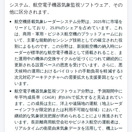
システム、航空電子機器気象監視ソフトウェア、その
他に区分されます。
航空機搭載気象レーダーシステム分野は、2025年に市場を
リードしており、25.8%のシェアを占めています。これ
は、商用・軍用・ビジネス航空機のプラットフォームにお
いて、主要な能動的センシング技術としての確立された役
割によるものです。この分野は、新規航空機の納入時にレ
ーダーが標準的な航空電子機器として搭載されること、ま
た運用中の機体の交換サイクルが近づくにつれて継続的に
更新される設置ベースの恩恵を受けています。さらに、悪
天候時の運用におけるパイロットの手動負荷を軽減する3
次元対応アーキテクチャへの需要拡大も支援要因となって
います。
航空電子機器気象監視ソフトウェア分野は、予測期間中に
年平均成長率（CAGR）約9.6%で拡大すると見込まれてい
ます。この成長は主に、洋上や遠隔地の運航（地上レーダ
ーインフラが限定的または利用不可能な領域）において、
継続的な気象状況把握が求められることにより推進されて
います。長距離商用航空会社やビジネス航空の運航者は、
リアルタイムの衛星由来気象データを活用して、機上レー