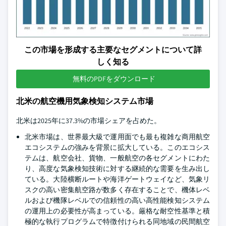
この市場を形成する主要なセグメントについて詳
しく知る
無料のPDFをダウンロード
北米の航空機用気象検知システム市場
北米は2025年に37.3%の市場シェアを占めた。
北米市場は、世界最大級で運用面でも最も複雑な商用航空
エコシステムの強みを背景に拡大している。このエコシス
テムは、航空会社、貨物、一般航空の各セグメントにわた
り、高度な気象検知技術に対する継続的な需要を生み出し
ている。大陸横断ルートや海洋ゲートウェイなど、気象リ
スクの高い密集航空路が数多く存在することで、機体レベ
ルおよび機隊レベルでの信頼性の高い高性能検知システム
の運用上の必要性が高まっている。厳格な耐空性基準と積
極的な執行プログラムで特徴付けられる同地域の民間航空