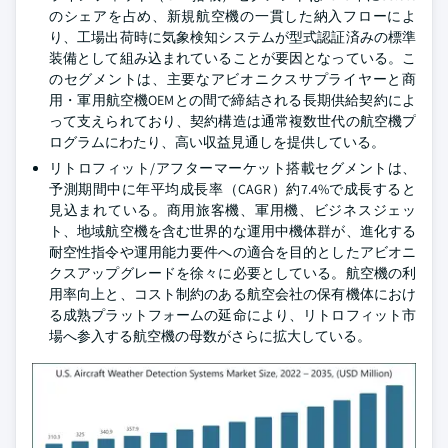
のシェアを占め、新規航空機の一貫した納入フローによ
り、工場出荷時に気象検知システムが型式認証済みの標準
装備として組み込まれていることが要因となっている。こ
のセグメントは、主要なアビオニクスサプライヤーと商
用・軍用航空機OEMとの間で締結される長期供給契約によ
って支えられており、契約構造は通常複数世代の航空機プ
ログラムにわたり、高い収益見通しを提供している。
リトロフィット/アフターマーケット搭載セグメントは、
予測期間中に年平均成長率（CAGR）約7.4%で成長すると
見込まれている。商用旅客機、軍用機、ビジネスジェッ
ト、地域航空機を含む世界的な運用中機体群が、進化する
耐空性指令や運用能力要件への適合を目的としたアビオニ
クスアップグレードを徐々に必要としている。航空機の利
用率向上と、コスト制約のある航空会社の保有機体におけ
る成熟プラットフォームの延命により、リトロフィット市
場へ参入する航空機の母数がさらに拡大している。