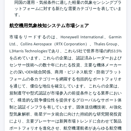
同国の運用・気候条件に適した軽量の気象センシングプラ
ットフォームに対する新たな需要カテゴリーを表していま
す。
航空機用気象検知システム市場シェア
市場をリードするのは、Honeywell International、Garmin
Ltd.、Collins Aerospace（RTX Corporation）、Thales Group、
L3Harris Technologiesであり、これら5社で世界市場の約53.5%
を占めています。これらの企業は、認証済みレーダーおよび
センサー技術への数十年にわたる投資、主要な機体メーカー
との深いOEM統合関係、商用・ビジネス航空・防衛プラット
フォームの各カテゴリーを網羅する包括的なポートフォリオ
を通じて、優位な地位を確立しています。
これらの企業は、
規制遵守や型式認証が市場参入の前提条件となる業界におい
て、構造的な競争優位性を提供するグローバルなサポート体
制と認証インフラを有しています。固体送信機技術、AI強化
型気象解析、衛星データ統合に向けた持続的な研究開発投資
により、主要プレーヤーは新興市場トレンドに合わせて製品
ポートフォリオを進化させ、航空機運航者があらゆる航空機