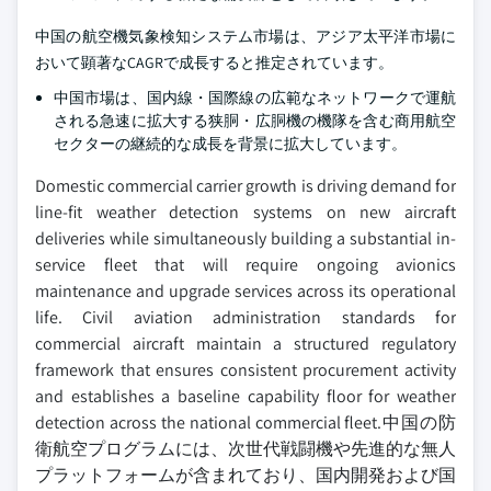
中国の航空機気象検知システム市場は、アジア太平洋市場に
おいて顕著なCAGRで成長すると推定されています。
中国市場は、国内線・国際線の広範なネットワークで運航
される急速に拡大する狭胴・広胴機の機隊を含む商用航空
セクターの継続的な成長を背景に拡大しています。
Domestic commercial carrier growth is driving demand for
line-fit weather detection systems on new aircraft
deliveries while simultaneously building a substantial in-
service fleet that will require ongoing avionics
maintenance and upgrade services across its operational
life. Civil aviation administration standards for
commercial aircraft maintain a structured regulatory
framework that ensures consistent procurement activity
and establishes a baseline capability floor for weather
detection across the national commercial fleet.中国の防
衛航空プログラムには、次世代戦闘機や先進的な無人
プラットフォームが含まれており、国内開発および国