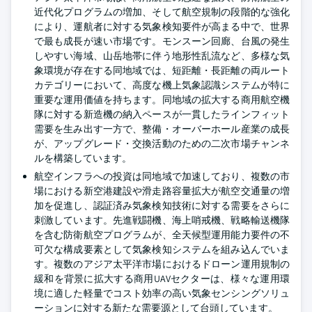
近代化プログラムの増加、そして航空規制の段階的な強化
により、運航者に対する気象検知要件が高まる中で、世界
で最も成長が速い市場です。モンスーン回廊、台風の発生
しやすい海域、山岳地帯に伴う地形性乱流など、多様な気
象環境が存在する同地域では、短距離・長距離の両ルート
カテゴリーにおいて、高度な機上気象認識システムが特に
重要な運用価値を持ちます。同地域の拡大する商用航空機
隊に対する新造機の納入ペースが一貫したラインフィット
需要を生み出す一方で、整備・オーバーホール産業の成長
が、アップグレード・交換活動のための二次市場チャンネ
ルを構築しています。
航空インフラへの投資は同地域で加速しており、複数の市
場における新空港建設や滑走路容量拡大が航空交通量の増
加を促進し、認証済み気象検知技術に対する需要をさらに
刺激しています。先進戦闘機、海上哨戒機、戦略輸送機隊
を含む防衛航空プログラムが、全天候型運用能力要件の不
可欠な構成要素として気象検知システムを組み込んでいま
す。複数のアジア太平洋市場におけるドローン運用規制の
緩和を背景に拡大する商用UAVセクターは、様々な運用環
境に適した軽量でコスト効率の高い気象センシングソリュ
ーションに対する新たな需要源として台頭しています。