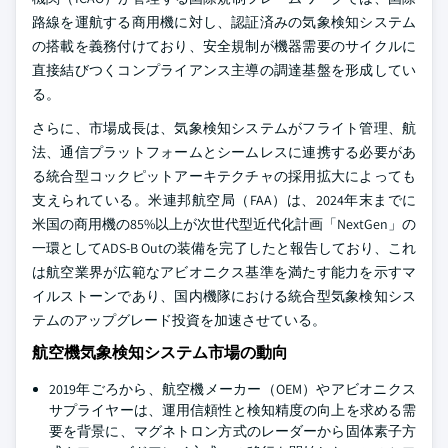
路線を運航する商用機に対し、認証済みの気象検知システム
の搭載を義務付けており、安全規制が機器需要のサイクルに
直接結びつくコンプライアンス主導の調達基盤を形成してい
る。
さらに、市場成長は、気象検知システムがフライト管理、航
法、通信プラットフォームとシームレスに連携する必要があ
る統合型コックピットアーキテクチャの採用拡大によっても
支えられている。米連邦航空局（FAA）は、2024年末までに
米国の商用機の85%以上が次世代型近代化計画「NextGen」の
一環としてADS-B Outの装備を完了したと報告しており、これ
は航空業界が広範なアビオニクス基準を満たす能力を示すマ
イルストーンであり、国内機隊における統合型気象検知シス
テムのアップグレード投資を加速させている。
航空機気象検知システム市場の動向
2019年ごろから、航空機メーカー（OEM）やアビオニクス
サプライヤーは、運用信頼性と検知精度の向上を求める需
要を背景に、マグネトロン方式のレーダーから固体素子方