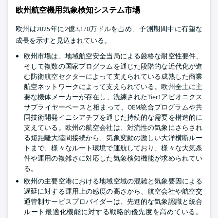
欧州航空機用気象検知システム市場
欧州は2025年に2億3,170万ドルを占め、予測期間中に有望な
成長を示すと見込まれている。
欧州市場は、地域航空安全当局による厳格な耐空性要件、
そして複数の国家プログラムを通じた段階的な近代化が進
む防衛航空セクターによって支えられている成熟した商業
航空ネットワークによって支えられている。欧州全土に主
要な機体メーカーが存在し、洗練されたTier1アビオニクス
サプライヤーベースと相まって、OEM統合プログラムや共
同技術開発イニシアチブを通じた持続的な需要を構造的に
支えている。欧州の航空会社は、対流性の気象にさらされ
る短距離大陸間接続から、気象変動の激しい大洋横断ルー
トまで、様々なルート環境で運航しており、様々な大気条
件や運用の複雑さに対応した気象検知機能が求められてい
る。
欧州の主要空港における地域空域の混雑と気象要因による
遅延に対する運用上の感度の高さから、航空会社や航空交
通管制サービスプロバイダーは、先進的な気象認識と統合
ルート最適化機能に対する戦略的優先度を高めている。