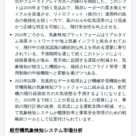
式やフェーズドアレイ方式への移行を開始した。このシフ
トは2035年まで続く見込みで、既存レーダーの置き換えサ
イクルを加速させ、リトロフィット（後付け）適用時の統
合の複雑化を招く一方で、嵐のセルや乱気流帯のより迅速
かつ正確な特定を可能にし、飛行安全性を向上させる。
2021年ごろから、気象検知プラットフォームはリアルタイ
ム衛星ネットワークや地上気象インフラと統合されてお
り、飛行中の状況認識の継続的な向上を求める需要に牽引
されている。予測期間を通じて続くこのトレンドにより、
経路最適化が進み、悪天候に起因する遅延が削減され、気
象検知が独立した機能から、接続されたフライト管理・運
用制御の中核機能へと変貌を遂げつつある。
2022年以降、先進的なデータ処理および機械学習機能が航
空機搭載の気象検知プラットフォームに組み込まれ、航空
機の飛行経路前方の大気状態を予測するようになりまし
た。2035年まで続くことが見込まれるこの発展により、事
前の飛行計画の改善、乱気流による運航支障の軽減、そし
て気象検知システムが艦隊効率と乗客安全管理のための戦
略的ツールとして位置付けられています。
航空機気象検知システム市場分析