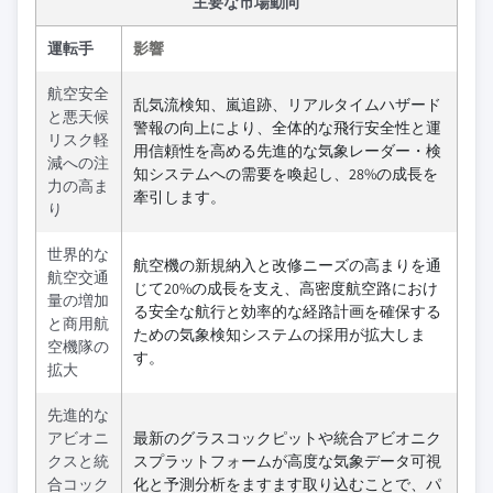
主要な市場動向
運転手
影響
航空安全
乱気流検知、嵐追跡、リアルタイムハザード
と悪天候
警報の向上により、全体的な飛行安全性と運
リスク軽
用信頼性を高める先進的な気象レーダー・検
減への注
知システムへの需要を喚起し、28%の成長を
力の高ま
牽引します。
り
世界的な
航空機の新規納入と改修ニーズの高まりを通
航空交通
じて20%の成長を支え、高密度航空路におけ
量の増加
る安全な航行と効率的な経路計画を確保する
と商用航
ための気象検知システムの採用が拡大しま
空機隊の
す。
拡大
先進的な
アビオニ
最新のグラスコックピットや統合アビオニク
クスと統
スプラットフォームが高度な気象データ可視
合コック
化と予測分析をますます取り込むことで、パ