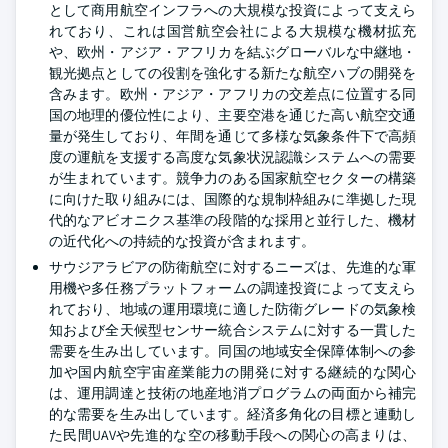
として商用航空インフラへの大規模な投資によって支えら
れており、これは国営航空会社による大規模な機材拡充
や、欧州・アジア・アフリカを結ぶグローバルな中継地・
観光拠点としての役割を強化する新たな航空ハブの開発を
含みます。欧州・アジア・アフリカの交差点に位置する同
国の地理的優位性により、主要空港を通じた高い航空交通
量が発生しており、年間を通じて多様な気象条件下で高頻
度の運航を支援する高度な気象状況認識システムへの需要
が生まれています。競争力のある国家航空セクターの構築
に向けた取り組みには、国際的な規制枠組みに準拠した現
代的なアビオニクス基準の段階的な採用と並行した、機材
の近代化への持続的な投資が含まれます。
サウジアラビアの防衛航空に対するニーズは、先進的な軍
用機や多任務プラットフォームの調達投資によって支えら
れており、地域の運用環境に適した防衛グレードの気象検
知および全天候型センサー統合システムに対する一貫した
需要を生み出しています。同国の地域安全保障体制への参
加や国内航空宇宙産業能力の開発に対する継続的な関心
は、運用調達と技術の地産地消プログラムの両面から補完
的な需要を生み出しています。経済多角化の目標と連動し
た民間UAVや先進的な空の移動手段への関心の高まりは、