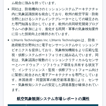
ム統合に強みを持っています。
同社は、防衛機向けのミッションシステムアーキテクチャ
内に気象認識技術を統合しており、欧州の航空宇宙・防衛
分野におけるシステムインテグレーターとしての確立され
た専門知識を活かしています。欧州の共同研究開発プログ
ラムへの参加により、進化する民間・軍事の気象検知要件
に沿った技術向上が維持されています。
L3Harris Technologies Inc.
L3Harris Technologiesは、防衛・
政府航空分野向けに電子センサーシステムやミッションア
ビオニクスを提供しており、気象検知機能をより広範な監
視・偵察システムポートフォリオに組み込んでいます。同
社は、気象認識が複数のミッションクリティカルなセンサ
ーとハードウェア・ソフトウェア環境を共有する状況下
で、インテリジェンス・監視・偵察プラットフォーム向け
に緊密に統合された電子アーキテクチャを専門としていま
す。米国政府・同盟国軍の航空顧客基盤により、センサ
ー・気象検知システムの安定した調達基盤が確保されてい
ます。
航空気象観測システム市場 レポートの属性