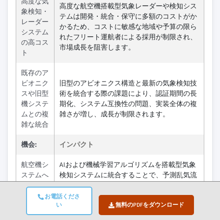
高度な気
高度な航空機搭載型気象レーダーや検知シス
象検知・
テムは開発・統合・保守に多額のコストがか
レーダー
かるため、コストに敏感な地域や予算の限ら
システム
れたフリート運航者による採用が制限され、
の高コス
市場成長を阻害します。
ト
既存のア
ビオニク
旧型のアビオニクス構造と最新の気象検知技
スや旧型
術を統合する際の課題により、認証期間の長
機システ
期化、システム互換性の問題、実装全体の複
ムとの複
雑さが増し、成長が制限されます。
雑な統合
機会:
インパクト
航空機シ
AIおよび機械学習アルゴリズムを搭載型気象
ステムへ
検知システムに統合することで、予測乱気流
のAI駆動
の予測、リアルタイムの危険識別、飛行経路
型予測気
の最適化が可能になり、商用・軍用機の飛行
お電話くださ
い
無料のPDFをダウンロード
象分析の
安全と運用効率の向上という強力な成長機会
統合
をもたらします。