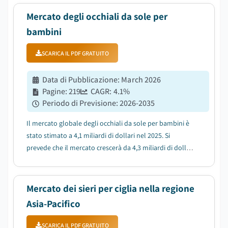
popolazione e dell'aumento della prevalenza dei
problemi di vista....
Mercato degli occhiali da sole per
bambini
SCARICA IL PDF GRATUITO
Data di Pubblicazione
:
March 2026
Pagine
:
219
CAGR:
4.1
%
Periodo di Previsione
:
2026-2035
Il mercato globale degli occhiali da sole per bambini è
stato stimato a 4,1 miliardi di dollari nel 2025. Si
prevede che il mercato crescerà da 4,3 miliardi di dollari
nel 2026 a 6,2 miliardi di dollari nel 2035, con un CAGR
del 4,1%....
Mercato dei sieri per ciglia nella regione
Asia-Pacifico
SCARICA IL PDF GRATUITO