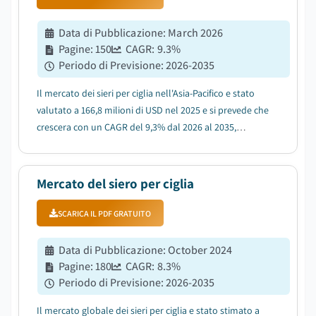
Data di Pubblicazione
:
March 2026
Pagine
:
150
CAGR:
9.3
%
Periodo di Previsione
:
2026-2035
Il mercato dei sieri per ciglia nell'Asia-Pacifico e stato
valutato a 166,8 milioni di USD nel 2025 e si prevede che
crescera con un CAGR del 9,3% dal 2026 al 2035,
trainato dalla crescente domanda di prodotti di
bellezza naturali e dall'influenza crescente delle
tendenze K-beauty e J-beauty in tutt...
Mercato del siero per ciglia
SCARICA IL PDF GRATUITO
Data di Pubblicazione
:
October 2024
Pagine
:
180
CAGR:
8.3
%
Periodo di Previsione
:
2026-2035
Il mercato globale dei sieri per ciglia e stato stimato a