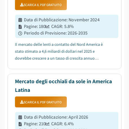
SCARICA IL PDF GRATUITO
Data di Pubblicazione
:
November 2024
Pagine
:
180
CAGR:
5.8
%
Periodo di Previsione
:
2026-2035
Il mercato delle lenti a contatto del Nord America è
stato stimato a 4,6 miliardi di dollari nel 2025 e
dovrebbe crescere a un tasso di crescita annuo
composto (CAGR) del 5,8% tra il 2026 e il 2035, trainato
dalla crescente prevalenza degli errori di rifrazione....
Mercato degli occhiali da sole in America
Latina
SCARICA IL PDF GRATUITO
Data di Pubblicazione
:
April 2026
Pagine
:
210
CAGR:
6.4
%