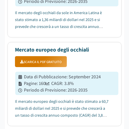
Periodo di Previsione
:
2026-2035
Il mercato degli occhiali da sole in America Latina è
stato stimato a 1,36 miliardi di dollari nel 2025 e si
prevede che crescerà a un tasso di crescita annuo
composto (CAGR) del 6,4% tra il 2026 e il 2035, a causa
dell'aumento dell'attenzione dei consumatori per la
salute degli occhi e la protezion...
Mercato europeo degli occhiali
SCARICA IL PDF GRATUITO
Data di Pubblicazione
:
September 2024
Pagine
:
160
CAGR:
3.8
%
Periodo di Previsione
:
2026-2035
Il mercato europeo degli occhiali è stato stimato a 60,7
miliardi di dollari nel 2025 e si prevede che crescerà a
un tasso di crescita annuo composto (CAGR) del 3,8%
tra il 2026 e il 2035, a causa dell'invecchiamento della