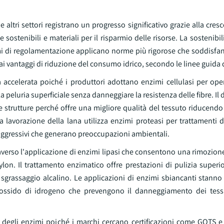
e altri settori registrano un progresso significativo grazie alla cre
 sostenibili e materiali per il risparmio delle risorse. La sostenibi
mi di regolamentazione applicano norme più rigorose che soddisf
e ai vantaggi di riduzione del consumo idrico, secondo le linee guida
accelerata poiché i produttori adottano enzimi cellulasi per oper
peluria superficiale senza danneggiare la resistenza delle fibre. Il 
te strutture perché offre una migliore qualità del tessuto riducend
la lavorazione della lana utilizza enzimi proteasi per trattamenti d
 aggressivi che generano preoccupazioni ambientali.
raverso l'applicazione di enzimi lipasi che consentono una rimozione
e nylon. Il trattamento enzimatico offre prestazioni di pulizia super
 sgrassaggio alcalino. Le applicazioni di enzimi sbiancanti stan
rossido di idrogeno che prevengono il danneggiamento dei tess
 degli enzimi poiché i marchi cercano certificazioni come GOTS 