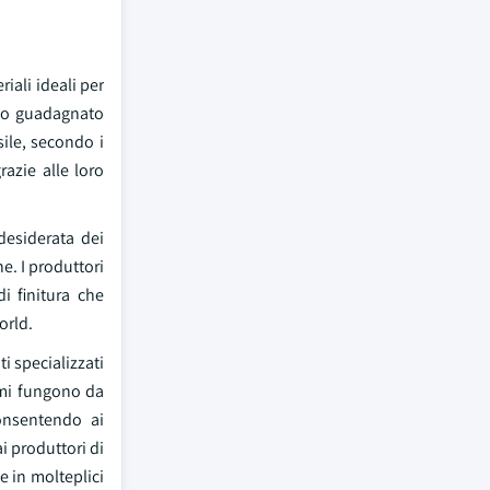
iali ideali per
anno guadagnato
sile, secondo i
razie alle loro
 desiderata dei
he. I produttori
i finitura che
orld.
i specializzati
imi fungono da
consentendo ai
ai produttori di
e in molteplici