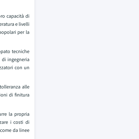
oro capacità di
ratura e livelli
popolari per la
ppato tecniche
 di ingegneria
zzatori con un
tolleranza alle
ni di finitura
rre la propria
are i costi di
, come da linee