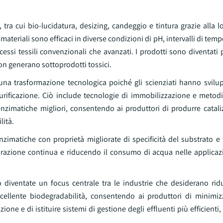
, tra cui bio-lucidatura, desizing, candeggio e tintura grazie alla l
teriali sono efficaci in diverse condizioni di pH, intervalli di tempe
cessi tessili convenzionali che avanzati. I prodotti sono diventati 
n generano sottoprodotti tossici.
una trasformazione tecnologica poiché gli scienziati hanno svilu
urificazione. Ciò include tecnologie di immobilizzazione e metodi
nzimatiche migliori, consentendo ai produttori di produrre catali
lità.
zimatiche con proprietà migliorate di specificità del substrato e 
orazione continua e riducendo il consumo di acqua nelle applicazio
 diventate un focus centrale tra le industrie che desiderano ridu
cellente biodegradabilità, consentendo ai produttori di minimizz
one e di istituire sistemi di gestione degli effluenti più efficienti