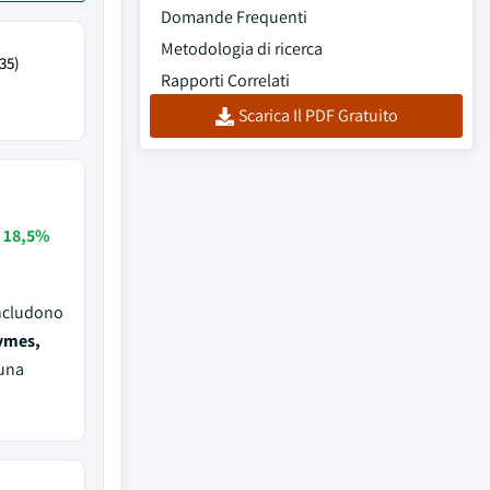
Domande Frequenti
Metodologia di ricerca
35)
Rapporti Correlati
Scarica Il PDF Gratuito
e
18,5%
includono
ymes,
 una