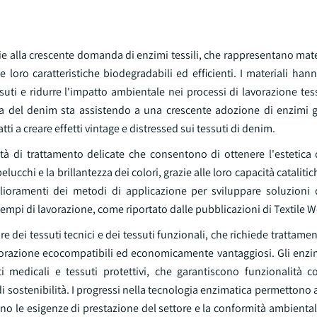
ie alla crescente domanda di enzimi tessili, che rappresentano mater
lle loro caratteristiche biodegradabili ed efficienti. I materiali h
suti e ridurre l'impatto ambientale nei processi di lavorazione tes
tura del denim sta assistendo a una crescente adozione di enzimi g
i a creare effetti vintage e distressed sui tessuti di denim.
ietà di trattamento delicate che consentono di ottenere l'estetica
cchi e la brillantezza dei colori, grazie alle loro capacità catalitic
lioramenti dei metodi di applicazione per sviluppare soluzioni d
tempi di lavorazione, come riportato dalle pubblicazioni di Textile W
 dei tessuti tecnici e dei tessuti funzionali, che richiede trattament
avorazione ecocompatibili ed economicamente vantaggiosi. Gli enz
i medicali e tessuti protettivi, che garantiscono funzionalità 
 di sostenibilità. I progressi nella tecnologia enzimatica permettono 
no le esigenze di prestazione del settore e la conformità ambiental