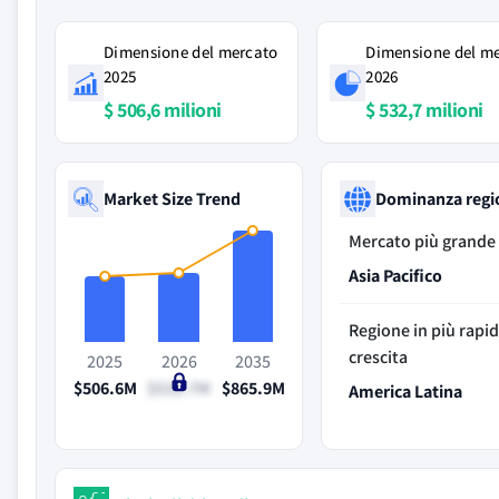
Dimensione del mercato
Dimensione del m
2025
2026
$ 506,6 milioni
$ 532,7 milioni
Market Size Trend
Dominanza regi
Mercato più grande
Asia Pacifico
Regione in più rapi
crescita
2025
2026
2035
$506.6M
$532.7M
$865.9M
America Latina