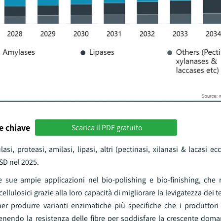
e chiave
Scarica il PDF gratuito
i, proteasi, amilasi, lipasi, altri (pectinasi, xilanasi & lacasi ecc.
USD nel 2025.
le sue ampie applicazioni nel bio-polishing e bio-finishing, che
llulosici grazie alla loro capacità di migliorare la levigatezza dei t
 per produrre varianti enzimatiche più specifiche che i produttori
nendo la resistenza delle fibre per soddisfare la crescente doman