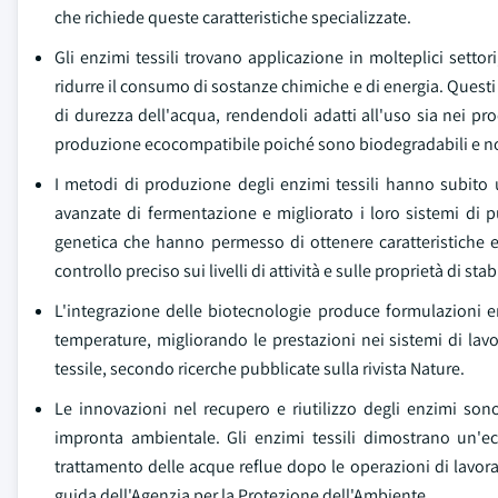
che richiede queste caratteristiche specializzate.
Gli enzimi tessili trovano applicazione in molteplici settori
ridurre il consumo di sostanze chimiche e di energia. Questi ma
di durezza dell'acqua, rendendoli adatti all'uso sia nei pro
produzione ecocompatibile poiché sono biodegradabili e no
I metodi di produzione degli enzimi tessili hanno subito 
avanzate di fermentazione e migliorato i loro sistemi di p
genetica che hanno permesso di ottenere caratteristiche e
controllo preciso sui livelli di attività e sulle proprietà di stabi
L'integrazione delle biotecnologie produce formulazioni en
temperature, migliorando le prestazioni nei sistemi di lav
tessile, secondo ricerche pubblicate sulla rivista Nature.
Le innovazioni nel recupero e riutilizzo degli enzimi sono
impronta ambientale. Gli enzimi tessili dimostrano un'ec
trattamento delle acque reflue dopo le operazioni di lavorazi
guida dell'Agenzia per la Protezione dell'Ambiente.