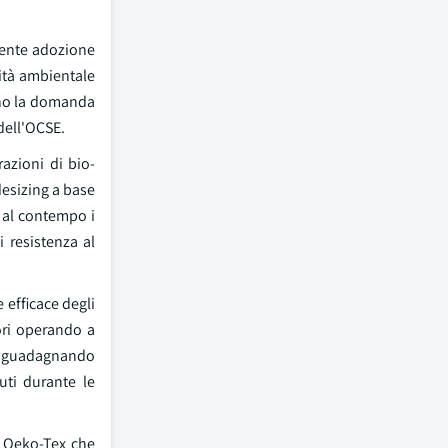
scente adozione
lità ambientale
ano la domanda
 dell'OCSE.
azioni di bio-
desizing a base
o al contempo i
i resistenza al
 efficace degli
iori operando a
no guadagnando
uti durante le
e Oeko-Tex che