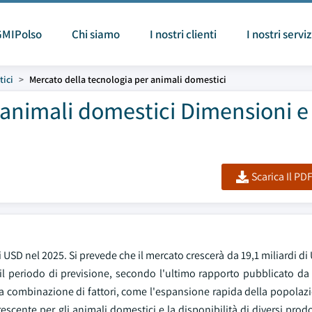
GMIPolso
Chi siamo
I nostri clienti
I nostri serviz
tici
Mercato della tecnologia per animali domestici
 animali domestici Dimensioni e
Scarica Il PD
di USD nel 2025. Si prevede che il mercato crescerà da 19,1 miliardi di
il periodo di previsione, secondo l'ultimo rapporto pubblicato da
una combinazione di fattori, come l'espansione rapida della popolaz
escente per gli animali domestici e la disponibilità di diversi prodo