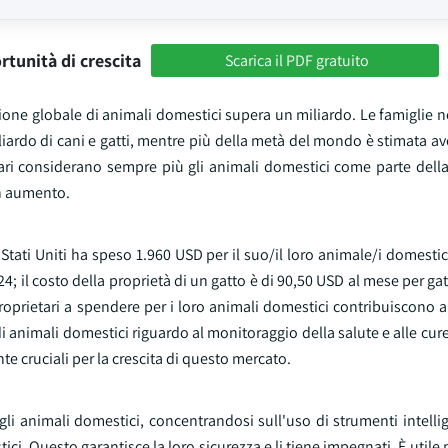
rtunità di crescita
Scarica il PDF gratuito
one globale di animali domestici supera un miliardo. Le famiglie neg
iliardo di cani e gatti, mentre più della metà del mondo è stimata 
ri considerano sempre più gli animali domestici come parte della 
in aumento.
tati Uniti ha speso 1.960 USD per il suo/il loro animale/i domestico
 il costo della proprietà di un gatto è di 90,50 USD al mese per gatt
roprietari a spendere per i loro animali domestici contribuiscono al
di animali domestici riguardo al monitoraggio della salute e alle cur
e cruciali per la crescita di questo mercato.
egli animali domestici, concentrandosi sull'uso di strumenti intelli
tici. Questo garantisce la loro sicurezza e li tiene impegnati. È utile