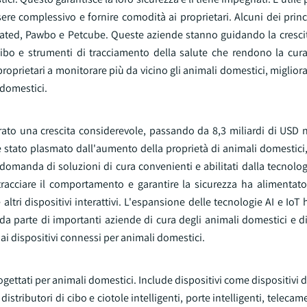
ere complessivo e fornire comodità ai proprietari. Alcuni dei princi
rated, Pawbo e Petcube. Queste aziende stanno guidando la crescit
i cibo e strumenti di tracciamento della salute che rendono la cur
proprietari a monitorare più da vicino gli animali domestici, migliora
 domestici.
strato una crescita considerevole, passando da 8,3 miliardi di USD 
è stato plasmato dall'aumento della proprietà di animali domestici
domanda di soluzioni di cura convenienti e abilitati dalla tecnolo
 tracciare il comportamento e garantire la sicurezza ha alimentato
 altri dispositivi interattivi. L'espansione delle tecnologie AI e IoT
 da parte di importanti aziende di cura degli animali domestici e di
i dispositivi connessi per animali domestici.
ogettati per animali domestici. Include dispositivi come dispositivi 
 distributori di cibo e ciotole intelligenti, porte intelligenti, teleca