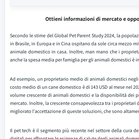
Ottieni informazioni di mercato e oppo
Secondo le stime del Global Pet Parent Study 2024, la popolazi
in Brasile, in Europa e in Cina ospitano da sole circa mezzo m
animale domestico in casa. Inoltre, man mano che i proprieta
anche la spesa media per famiglia per gli animali domestici è 
Ad esempio, un proprietario medio di animali domestici negli S
costo medio di un cane domestico è di 143 USD al mese nel 2024;
volume crescente di animali domestici e la disponibilità dei p
mercato. Inoltre, la crescente consapevolezza tra i proprietari 
migliorato l'accettazione di queste soluzioni, che sono altament
Il pet tech è il segmento più recente nel settore della cura d
digitali per affrontare le esigenze di salute degli animali domes