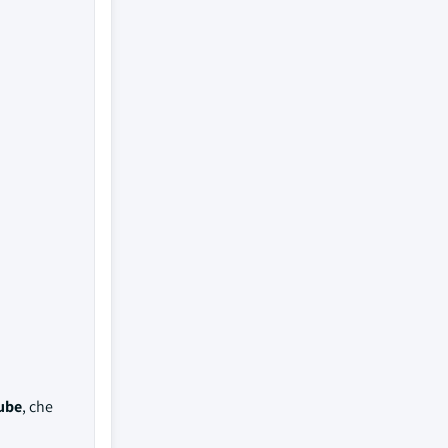
cube
, che