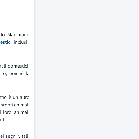
cato. Man mano
estici
, inclusi i
mali domestici,
nto, poiché la
tici è un altro
 propri animali
 loro animali
tti.
i segni vitali.