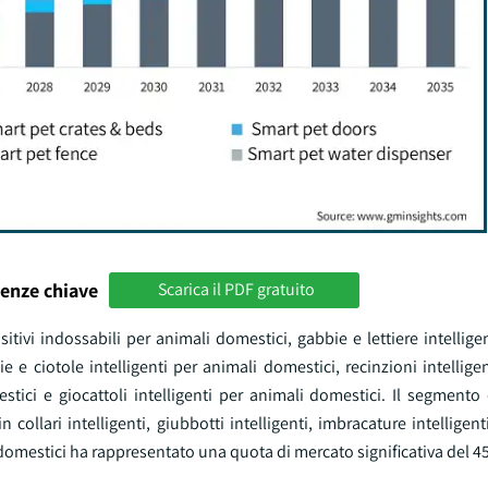
enze chiave
Scarica il PDF gratuito
itivi indossabili per animali domestici, gabbie e lettiere intellige
e e ciotole intelligenti per animali domestici, recinzioni intellige
stici e giocattoli intelligenti per animali domestici. Il segmento 
collari intelligenti, giubbotti intelligenti, imbracature intelligen
i domestici ha rappresentato una quota di mercato significativa del 4