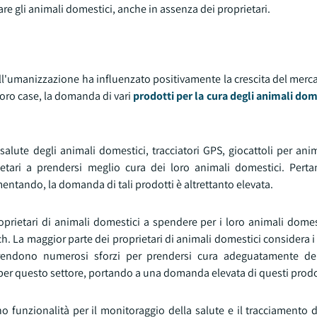
are gli animali domestici, anche in assenza dei proprietari.
all'umanizzazione ha influenzato positivamente la crescita del mer
oro case, la domanda di vari
prodotti per la cura degli animali dom
salute degli animali domestici, tracciatori GPS, giocattoli per ani
rietari a prendersi meglio cura dei loro animali domestici. Perta
mentando, la domanda di tali prodotti è altrettanto elevata.
oprietari di animali domestici a spendere per i loro animali domes
ech. La maggior parte dei proprietari di animali domestici considera i
prendono numerosi sforzi per prendersi cura adeguatamente dei
per questo settore, portando a una domanda elevata di questi prodo
no funzionalità per il monitoraggio della salute e il tracciamento de