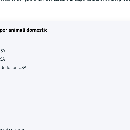
 per animali domestici
USA
USA
di dollari USA
umanizzazione.