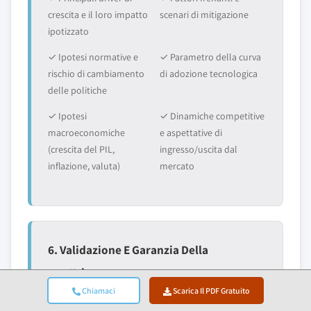
crescita e il loro impatto
scenari di mitigazione
ipotizzato
✓ Ipotesi normative e
✓ Parametro della curva
rischio di cambiamento
di adozione tecnologica
delle politiche
✓ Ipotesi
✓ Dinamiche competitive
macroeconomiche
e aspettative di
(crescita del PIL,
ingresso/uscita dal
inflazione, valuta)
mercato
6. Validazione E Garanzia Della
Qualità
Chiamaci
Scarica Il PDF Gratuito
Le fasi finali prevedono la validazione umana, in cui
esperti del dominio revisionano manualmente i dati