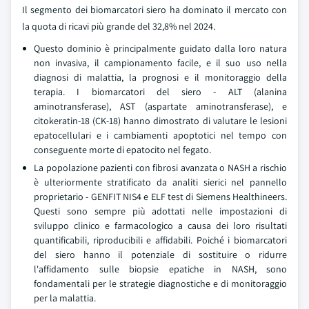
Il segmento dei biomarcatori siero ha dominato il mercato con
la quota di ricavi più grande del 32,8% nel 2024.
Questo dominio è principalmente guidato dalla loro natura
non invasiva, il campionamento facile, e il suo uso nella
diagnosi di malattia, la prognosi e il monitoraggio della
terapia. I biomarcatori del siero - ALT (alanina
aminotransferase), AST (aspartate aminotransferase), e
citokeratin-18 (CK-18) hanno dimostrato di valutare le lesioni
epatocellulari e i cambiamenti apoptotici nel tempo con
conseguente morte di epatocito nel fegato.
La popolazione pazienti con fibrosi avanzata o NASH a rischio
è ulteriormente stratificato da analiti sierici nel pannello
proprietario - GENFIT NIS4 e ELF test di Siemens Healthineers.
Questi sono sempre più adottati nelle impostazioni di
sviluppo clinico e farmacologico a causa dei loro risultati
quantificabili, riproducibili e affidabili. Poiché i biomarcatori
del siero hanno il potenziale di sostituire o ridurre
l'affidamento sulle biopsie epatiche in NASH, sono
fondamentali per le strategie diagnostiche e di monitoraggio
per la malattia.