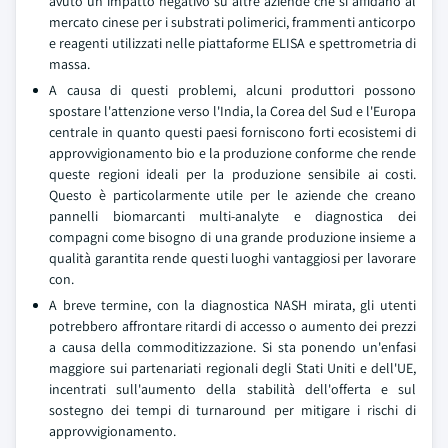
avuto un impatto negativo su altre aziende che si affidano al
mercato cinese per i substrati polimerici, frammenti anticorpo
e reagenti utilizzati nelle piattaforme ELISA e spettrometria di
massa.
A causa di questi problemi, alcuni produttori possono
spostare l'attenzione verso l'India, la Corea del Sud e l'Europa
centrale in quanto questi paesi forniscono forti ecosistemi di
approvvigionamento bio e la produzione conforme che rende
queste regioni ideali per la produzione sensibile ai costi.
Questo è particolarmente utile per le aziende che creano
pannelli biomarcanti multi-analyte e diagnostica dei
compagni come bisogno di una grande produzione insieme a
qualità garantita rende questi luoghi vantaggiosi per lavorare
con.
A breve termine, con la diagnostica NASH mirata, gli utenti
potrebbero affrontare ritardi di accesso o aumento dei prezzi
a causa della commoditizzazione. Si sta ponendo un'enfasi
maggiore sui partenariati regionali degli Stati Uniti e dell'UE,
incentrati sull'aumento della stabilità dell'offerta e sul
sostegno dei tempi di turnaround per mitigare i rischi di
approvvigionamento.