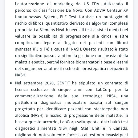
l'autorizzazione di marketing da US FDA utilizzando il
percorso di classificazione De Novo. Con ADVIA Centaur XP
Immunoassay System, ELF Test fornisce un punteggio di
rischio di fibrosi quantitativo derivato da algoritmi complessi
proprietari a Siemens Healthineers. Il test assiste i medici nel
valutare la possibilità di progressione alla cirrosi e altre
complicazioni legate al fegato nei pazienti con fibrosi
avanzata (F3 o F4) a causa di NASH. Questo risultato è stato
un significativo passo avanti nella gestione non invasiva della
malattia epatica, perché fornisce biomarcatori a base di esami
del sangue per valutare il rischio di fibrosi epatica nei pazienti
NASH.
Nel settembre 2020, GENFIT ha stipulato un contratto di
licenza esclusivo di cinque anni con LabCorp per la
commercializzazione della sua tecnologia NIS4, una
piattaforma diagnostica molecolare basata sul sangue
progettata per identificare pazienti con steatoepatite non
alcolica (NASH) a rischio di progressione delle malattie. In
base a questo accordo, LabCorp svilupperà e distribuirà test
diagnostici alimentati NIS4 negli Stati Uniti e in Canada,
migliorando notevolmente l'accesso ai test non invasivi per i