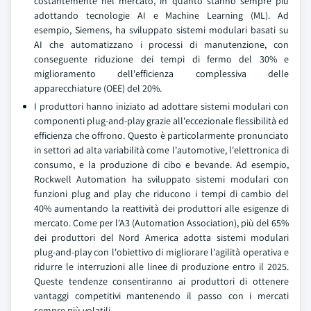
costantemente nel mercato, in quanto stanno sempre più
adottando tecnologie AI e Machine Learning (ML). Ad
esempio, Siemens, ha sviluppato sistemi modulari basati su
AI che automatizzano i processi di manutenzione, con
conseguente riduzione dei tempi di fermo del 30% e
miglioramento dell'efficienza complessiva delle
apparecchiature (OEE) del 20%.
I produttori hanno iniziato ad adottare sistemi modulari con
componenti plug-and-play grazie all'eccezionale flessibilità ed
efficienza che offrono. Questo è particolarmente pronunciato
in settori ad alta variabilità come l'automotive, l'elettronica di
consumo, e la produzione di cibo e bevande. Ad esempio,
Rockwell Automation ha sviluppato sistemi modulari con
funzioni plug and play che riducono i tempi di cambio del
40% aumentando la reattività dei produttori alle esigenze di
mercato. Come per l'A3 (Automation Association), più del 65%
dei produttori del Nord America adotta sistemi modulari
plug-and-play con l'obiettivo di migliorare l'agilità operativa e
ridurre le interruzioni alle linee di produzione entro il 2025.
Queste tendenze consentiranno ai produttori di ottenere
vantaggi competitivi mantenendo il passo con i mercati
sempre più volatili.