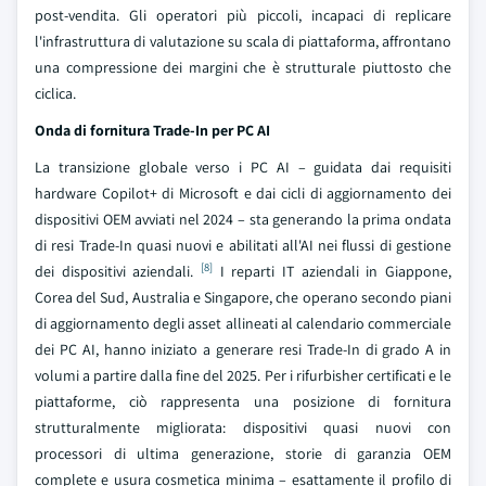
post-vendita. Gli operatori più piccoli, incapaci di replicare
l'infrastruttura di valutazione su scala di piattaforma, affrontano
una compressione dei margini che è strutturale piuttosto che
ciclica.
Onda di fornitura Trade-In per PC AI
La transizione globale verso i PC AI – guidata dai requisiti
hardware Copilot+ di Microsoft e dai cicli di aggiornamento dei
dispositivi OEM avviati nel 2024 – sta generando la prima ondata
di resi Trade-In quasi nuovi e abilitati all'AI nei flussi di gestione
[8]
dei dispositivi aziendali.
I reparti IT aziendali in Giappone,
Corea del Sud, Australia e Singapore, che operano secondo piani
di aggiornamento degli asset allineati al calendario commerciale
dei PC AI, hanno iniziato a generare resi Trade-In di grado A in
volumi a partire dalla fine del 2025. Per i rifurbisher certificati e le
piattaforme, ciò rappresenta una posizione di fornitura
strutturalmente migliorata: dispositivi quasi nuovi con
processori di ultima generazione, storie di garanzia OEM
complete e usura cosmetica minima – esattamente il profilo di