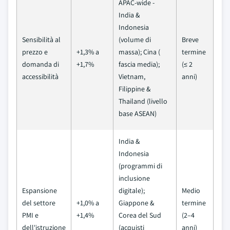
APAC-wide -
India &
Indonesia
Sensibilità al
(volume di
Breve
prezzo e
+1,3% a
massa); Cina (
termine
domanda di
+1,7%
fascia media);
(≤ 2
accessibilità
Vietnam,
anni)
Filippine &
Thailand (livello
base ASEAN)
India &
Indonesia
(programmi di
inclusione
Espansione
digitale);
Medio
del settore
+1,0% a
Giappone &
termine
PMI e
+1,4%
Corea del Sud
(2–4
dell'istruzione
(acquisti
anni)