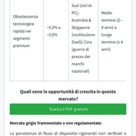
Sud (cicli AI
PC);
Medio
Obsolescenza
Australia &
termine (2–
tecnologica
−0,3% a
Singapore
4 anni) a
rapida nei
−0,5%
(sostituzione
lungo
segmenti
DaaS); Cina
termine (≥ 4
premium
(guerre di
anni)
prezzo dei
marchi
nazionali)
Quali sono le opportunità di crescita in questo
mercato?
Scarica il PDF gratuito
Mercato grigio frammentato e non regolamentato
La persistenza di flussi di dispositivi rigenerati non verificati e