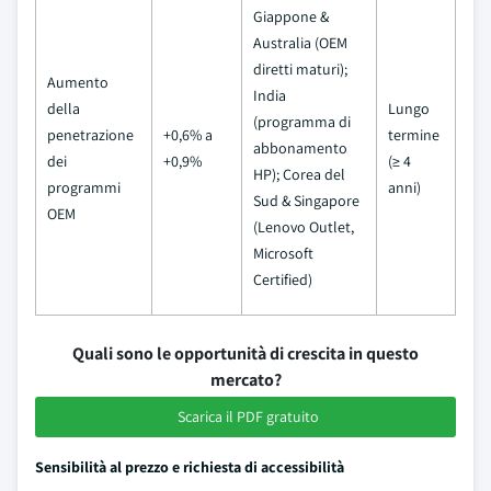
Giappone &
Australia (OEM
diretti maturi);
Aumento
India
della
Lungo
(programma di
penetrazione
+0,6% a
termine
abbonamento
dei
+0,9%
(≥ 4
HP); Corea del
programmi
anni)
Sud & Singapore
OEM
(Lenovo Outlet,
Microsoft
Certified)
Quali sono le opportunità di crescita in questo
mercato?
Scarica il PDF gratuito
Sensibilità al prezzo e richiesta di accessibilità