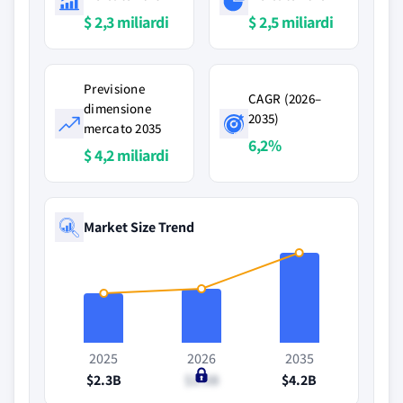
$ 2,3 miliardi
$ 2,5 miliardi
Previsione
CAGR (2026–
dimensione
2035)
mercato 2035
6,2%
$ 4,2 miliardi
Market Size Trend
2025
2026
2035
$2.3B
$2.5B
$4.2B