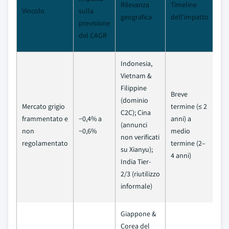
Rilevanza
Timeline
Vincolo
sulla
geografica
dell'impatto
previsione
del CAGR
Indonesia,
Vietnam &
Filippine
Breve
(dominio
Mercato grigio
termine (≤ 2
C2C); Cina
frammentato e
−0,4% a
anni) a
(annunci
non
−0,6%
medio
non verificati
regolamentato
termine (2–
su Xianyu);
4 anni)
India Tier-
2/3 (riutilizzo
informale)
Giappone &
Corea del