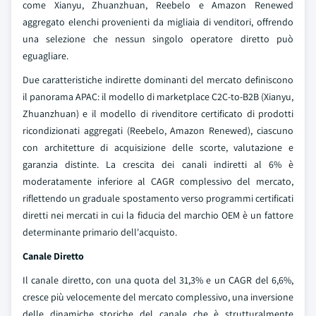
come Xianyu, Zhuanzhuan, Reebelo e Amazon Renewed
aggregato elenchi provenienti da migliaia di venditori, offrendo
una selezione che nessun singolo operatore diretto può
eguagliare.
Due caratteristiche indirette dominanti del mercato definiscono
il panorama APAC: il modello di marketplace C2C-to-B2B (Xianyu,
Zhuanzhuan) e il modello di rivenditore certificato di prodotti
ricondizionati aggregati (Reebelo, Amazon Renewed), ciascuno
con architetture di acquisizione delle scorte, valutazione e
garanzia distinte. La crescita dei canali indiretti al 6% è
moderatamente inferiore al CAGR complessivo del mercato,
riflettendo un graduale spostamento verso programmi certificati
diretti nei mercati in cui la fiducia del marchio OEM è un fattore
determinante primario dell'acquisto.
Canale Diretto
Il canale diretto, con una quota del 31,3% e un CAGR del 6,6%,
cresce più velocemente del mercato complessivo, una inversione
delle dinamiche storiche del canale che è strutturalmente