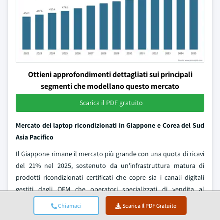
Ottieni approfondimenti dettagliati sui principali
segmenti che modellano questo mercato
Scarica il PDF gratuito
Mercato dei laptop ricondizionati in Giappone e Corea del Sud
Asia Pacifico
Il Giappone rimane il mercato più grande con una quota di ricavi
del 21% nel 2025, sostenuto da un'infrastruttura matura di
prodotti ricondizionati certificati che copre sia i canali digitali
gestiti dagli OEM che operatori specializzati di vendita al
dettaglio fisica. La rete nazionale di oltre 900 punti vendita di
Chiamaci
Scarica Il PDF Gratuito
Hard-Off e i negozi di scambio di dispositivi elettronici di Janpara