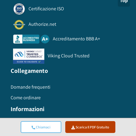
Top
Certificazione ISO
Authorize.net
Accreditamento BBB A+
Viking Cloud Trusted
Collegamento
Domande frequenti
Come ordinare
Informazioni
Termini di utilizzo
Chiamaci
Scarica Il PDF Gratuito
politica sulla riservatezza