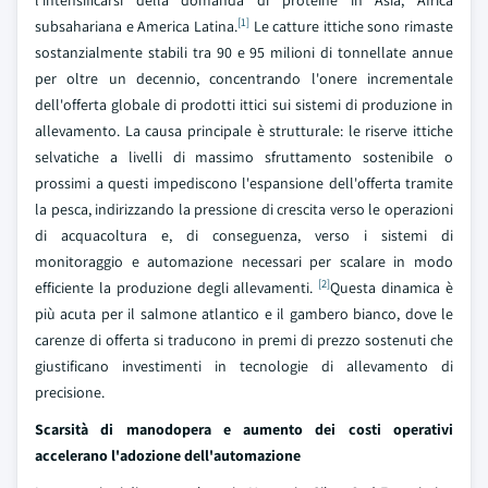
l'intensificarsi della domanda di proteine in Asia, Africa
[1]
subsahariana e America Latina.
Le catture ittiche sono rimaste
sostanzialmente stabili tra 90 e 95 milioni di tonnellate annue
per oltre un decennio, concentrando l'onere incrementale
dell'offerta globale di prodotti ittici sui sistemi di produzione in
allevamento. La causa principale è strutturale: le riserve ittiche
selvatiche a livelli di massimo sfruttamento sostenibile o
prossimi a questi impediscono l'espansione dell'offerta tramite
la pesca, indirizzando la pressione di crescita verso le operazioni
di acquacoltura e, di conseguenza, verso i sistemi di
monitoraggio e automazione necessari per scalare in modo
[2]
efficiente la produzione degli allevamenti.
Questa dinamica è
più acuta per il salmone atlantico e il gambero bianco, dove le
carenze di offerta si traducono in premi di prezzo sostenuti che
giustificano investimenti in tecnologie di allevamento di
precisione.
Scarsità di manodopera e aumento dei costi operativi
accelerano l'adozione dell'automazione