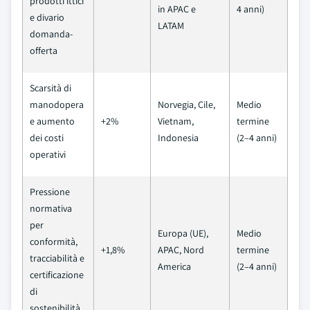
prodotti ittici
in APAC e
4 anni)
e divario
LATAM
domanda-
offerta
Scarsità di
manodopera
Norvegia, Cile,
Medio
e aumento
+2%
Vietnam,
termine
dei costi
Indonesia
(2–4 anni)
operativi
Pressione
normativa
per
Europa (UE),
Medio
conformità,
+1,8%
APAC, Nord
termine
tracciabilità e
America
(2–4 anni)
certificazione
di
sostenibilità