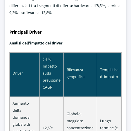
differenziati tra i segmenti di offerta: hardware all'8,5%, servizi al
9,2% e software al 12,8%.
Principali Driver
Analisi dell'impatto dei driver
(~) %
Impatto
Rilevanza
Tempistica
Driver
sulla
geografica
di impatto
previsione
CAGR
Aumento
della
Globale;
domanda
maggiore
Lungo
globale di
+2,5%
concentrazione
termine (≥