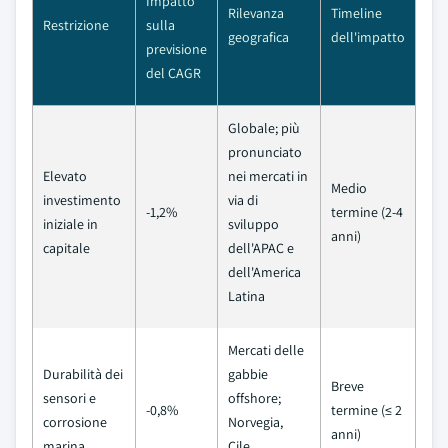
Impatto
Rilevanza
Timeline
Restrizione
sulla
geografica
dell'impatto
previsione
del CAGR
Globale; più
pronunciato
Elevato
nei mercati in
Medio
investimento
via di
-1,2%
termine (2-4
iniziale in
sviluppo
anni)
capitale
dell'APAC e
dell'America
Latina
Mercati delle
Durabilità dei
gabbie
Breve
sensori e
offshore;
-0,8%
termine (≤ 2
corrosione
Norvegia,
anni)
marina
Cile,