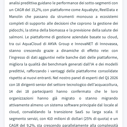
analisi predittiva guidano le performance dei sotto-segmenti con
un CAGR del 15,2%, con piattaforme come Aquabyte, ReelData e
Manolin che passano da strumenti monouso a ecosistemi
completi di supporto alle decisioni che coprono la gestione dei
pidocchi, la stima della biomassa e la previsione della salute dei
salmoni. Le piattaforme di gestione aziendale basate su cloud,
tra cui AquaCloud di AKVA Group e InnovaNET di Innovasea,
stanno crescendo grazie a dinamiche di effetto rete: con
l'ingresso di dati aggiuntivi nelle banche dati delle piattaforme,
migliora la qualità dei benchmark generati dall'IA e dei modelli
predittivi, rafforzando i vantaggi delle piattaforme consolidate
rispetto ai nuovi entranti. Nel nostro panel di esperti del Q1 2026
con 18 dirigenti senior del settore tecnologico dell'acquacoltura,
14 dei 18 partecipanti hanno confermato che le loro
organizzazioni hanno già migrato o stanno migrando
attivamente almeno un sistema software principale dal locale al
cloud, convalidando la transizione SaaS su larga scala. Il
segmento servizi, con 410 milioni di dollari (25% di quota) e un
CAGR del 9,2%, sta crescendo parallelamente alla complessità