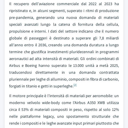
Il recupero dell'aviazione commerciale dal 2022 al 2023 ha
ripristinato e, in alcuni segmenti, superato i ritmi di produzione
pre-pandemia, generando una nuova domanda di materiali
speciali avanzati lungo la catena di fornitura della cellula,
propulsione e interni. I dati del settore indicano che il numero
globale di passeggeri è destinato a superare gli 7,8 miliardi
all'anno entro il 2036, creando una domanda duratura a lungo
termine che giustifica investimenti pluridecennali in programmi
aeronautici ad alta intensità di materiali. Gli ordini combinati di
Airbus e Boeing hanno superato le 13.000 unità a metà 2025,
traducendosi direttamente in una domanda contrattata
pluriennale per leghe di alluminio, compositi in fibra di carbonio,
[2]
forgiati in titanio e getti in superleghe.
Il motore principale è l'intensità di materiali per aeromobile: un
moderno velivolo wide-body come l'Airbus A350 XWB utilizza
circa il 53% di materiali compositi in peso, rispetto al solo 12%
nelle piattaforme legacy, uno spostamento strutturale che
rende i compositi e le leghe avanzate input primari piuttosto che