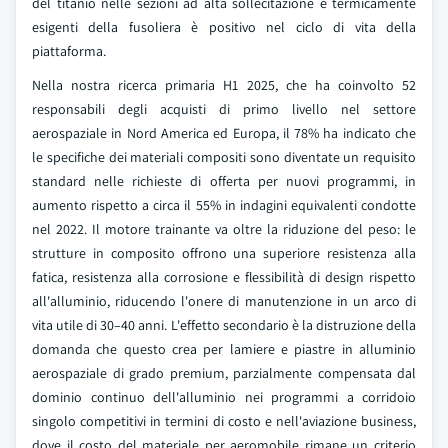
del titanio nelle sezioni ad alta sollecitazione e termicamente
esigenti della fusoliera è positivo nel ciclo di vita della
piattaforma.
Nella nostra ricerca primaria H1 2025, che ha coinvolto 52
responsabili degli acquisti di primo livello nel settore
aerospaziale in Nord America ed Europa, il 78% ha indicato che
le specifiche dei materiali compositi sono diventate un requisito
standard nelle richieste di offerta per nuovi programmi, in
aumento rispetto a circa il 55% in indagini equivalenti condotte
nel 2022. Il motore trainante va oltre la riduzione del peso: le
strutture in composito offrono una superiore resistenza alla
fatica, resistenza alla corrosione e flessibilità di design rispetto
all'alluminio, riducendo l'onere di manutenzione in un arco di
vita utile di 30–40 anni. L'effetto secondario è la distruzione della
domanda che questo crea per lamiere e piastre in alluminio
aerospaziale di grado premium, parzialmente compensata dal
dominio continuo dell'alluminio nei programmi a corridoio
singolo competitivi in termini di costo e nell'aviazione business,
dove il costo del materiale per aeromobile rimane un criterio