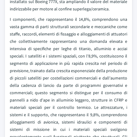
installato sul Boeing 777X, sta ampliando il valore del materiale
indirizzabile per motore al confine superlega/ceramica.
I componenti, che rappresentano il 14,8%, comprendono una
vasta gamma di parti strutturali secondarie e meccaniche come
staffe, raccordi, elementi di fissaggio e alloggiamenti di attuatori
che collettivamente rappresentano una domanda elevata e
intensiva di specifiche per leghe di titanio, alluminio e acciai
speciali. I satelliti e i sistemi spaziali, con l'8,9%, costituiscono il
segmento di applicazione in più rapida crescita nel periodo di
previsione, trainato dalla crescita esponenziale della produzione
di piccoli satelliti per costellazioni commerciali e dall'aumento
della cadenza di lancio da parte di programmi governativi e
commerciali; questo segmento si distingue per il consumo di
pannelli a nido d'ape in alluminio leggero, strutture in CFRP e
materiali speciali per il controllo termico. Le attrezzature, i
sistemi e il supporto, che rappresentano il 9,8%, comprendono
alloggiamenti di avionica, sistemi idraulici e componenti di
sistemi di missione in cui i materiali speciali svolgono
prevalentemente ruoli funzionali piuttosto che strutturali. Gli