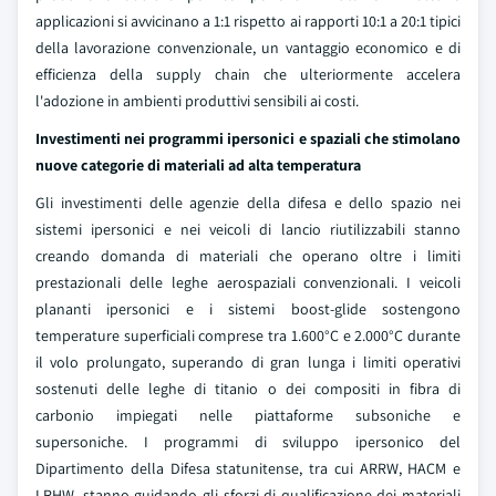
applicazioni si avvicinano a 1:1 rispetto ai rapporti 10:1 a 20:1 tipici
della lavorazione convenzionale, un vantaggio economico e di
efficienza della supply chain che ulteriormente accelera
l'adozione in ambienti produttivi sensibili ai costi.
Investimenti nei programmi ipersonici e spaziali che stimolano
nuove categorie di materiali ad alta temperatura
Gli investimenti delle agenzie della difesa e dello spazio nei
sistemi ipersonici e nei veicoli di lancio riutilizzabili stanno
creando domanda di materiali che operano oltre i limiti
prestazionali delle leghe aerospaziali convenzionali. I veicoli
plananti ipersonici e i sistemi boost-glide sostengono
temperature superficiali comprese tra 1.600°C e 2.000°C durante
il volo prolungato, superando di gran lunga i limiti operativi
sostenuti delle leghe di titanio o dei compositi in fibra di
carbonio impiegati nelle piattaforme subsoniche e
supersoniche. I programmi di sviluppo ipersonico del
Dipartimento della Difesa statunitense, tra cui ARRW, HACM e
LRHW, stanno guidando gli sforzi di qualificazione dei materiali