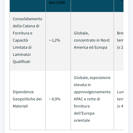
del CAGR
Consolidamento
della Catena di
Fornitura e
Globale,
Breve
Capacità
~-1,2%
concentrato in Nord
termine
Limitata di
America ed Europa
(≤ 2 anni)
Laminatoi
Qualificati
Globale, esposizione
elevata in
Dipendenze
approvvigionamento
Lungo
Geopolitiche dei
~-0,9%
APAC e rotte di
termine
Materiali
fornitura
(≥ 4 anni)
dell'Europa
orientale