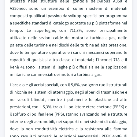
utilizzati nelle strutture delle gondole dell'Airbus A350 e
A320neo, sono un esempio di come i sistemi di materiali
compositi qualificati passino da sviluppi specifici per programma
a specifiche standard di catalogo adottate su più piattaforme nel
tempo. Le superleghe, con l'11,8%, sono principalmente
utilizzate nelle sezioni calde dei motori a turbina a gas, nelle
palette delle turbine e nei dischi delle turbine ad alta pressione,
dove le temperature operative e i carichi meccanici superano le
capacità di qualsiasi altra classe di materiali; l'Inconel 718 e il
Renè 41 sono i sistemi di leghe più diffusi sia nelle applicazioni
militari che commerciali dei motori a turbina a gas.
L'acciaio e gli acciai speciali, con il 5,8%, svolgono ruoli strutturali
di nicchia nei sistemi di atterraggio, negli alberi di trasmissione e
nei veicoli blindati, mentre i polimeri e le plastiche ad alte
prestazioni, con il 5,3%, tra cui il polietere etere chetone (PEEK) e
il solfuro di polifenilene (PPS), stanno avanzando nelle strutture
interne degli aeromobili, nei supporti e nei sistemi di cablaggio,
dove la non conduttività elettrica e la resistenza alla fiamma
sono requisiti primari; le soluzioni aerospaziali PEEK 450G di