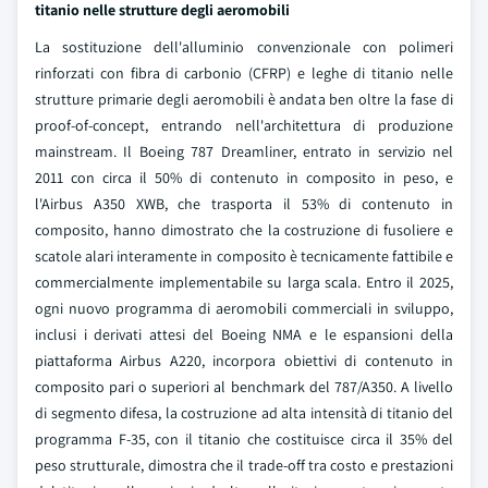
titanio nelle strutture degli aeromobili
La sostituzione dell'alluminio convenzionale con polimeri
rinforzati con fibra di carbonio (CFRP) e leghe di titanio nelle
strutture primarie degli aeromobili è andata ben oltre la fase di
proof-of-concept, entrando nell'architettura di produzione
mainstream. Il Boeing 787 Dreamliner, entrato in servizio nel
2011 con circa il 50% di contenuto in composito in peso, e
l'Airbus A350 XWB, che trasporta il 53% di contenuto in
composito, hanno dimostrato che la costruzione di fusoliere e
scatole alari interamente in composito è tecnicamente fattibile e
commercialmente implementabile su larga scala. Entro il 2025,
ogni nuovo programma di aeromobili commerciali in sviluppo,
inclusi i derivati attesi del Boeing NMA e le espansioni della
piattaforma Airbus A220, incorpora obiettivi di contenuto in
composito pari o superiori al benchmark del 787/A350. A livello
di segmento difesa, la costruzione ad alta intensità di titanio del
programma F-35, con il titanio che costituisce circa il 35% del
peso strutturale, dimostra che il trade-off tra costo e prestazioni