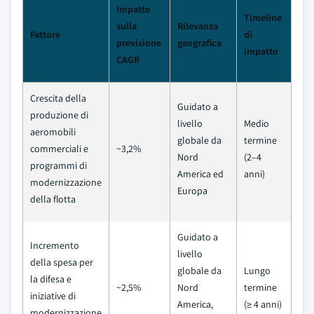
Impatto
Timeline
sulla
Rilevanza
Fattore
di
previsione
geografica
impatto
CAGR
Crescita della
Guidato a
produzione di
livello
Medio
aeromobili
globale da
termine
commerciali e
~3,2%
Nord
(2–4
programmi di
America ed
anni)
modernizzazione
Europa
della flotta
Guidato a
Incremento
livello
della spesa per
globale da
Lungo
la difesa e
~2,5%
Nord
termine
iniziative di
America,
(≥ 4 anni)
modernizzazione