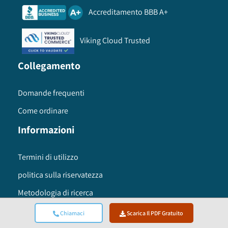
Accreditamento BBB A+
Viking Cloud Trusted
Collegamento
Domande frequenti
Come ordinare
Informazioni
Termini di utilizzo
politica sulla riservatezza
Metodologia di ricerca
Sede globale
Chiamaci
Scarica Il PDF Gratuito