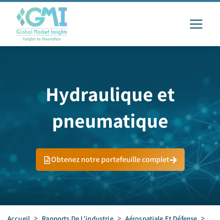
Hydraulique et
pneumatique
Obtenez notre portefeuille complet
Accueil
>
Rapports De L'industrie
>
Aérospatiale Et Défense
>