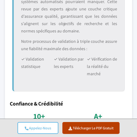
systèmes automatisés pourraient manquer. Cette
revue par des experts ajoute une couche critique
d'assurance qualité, garantissant que les données
s'alignent sur les objectifs de recherche et les
normes spécifiques au domaine.
Notre processus de validation à triple couche assure
une fiabilité maximale des données :
✓ Validation
✓ Validation par
✓ Vérification de
statistique
les experts
la réalité du
marché
Confiance & Crédibilité
10+
A+
Années de service
Appelez-Nous
Télécharger Le PDF Gratuit
Accréditation BBB