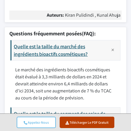
Auteurs:
Kiran Pulidindi , Kunal Ahuja
Questions fréquemment posées(FAQ):
Quelle est la taille du marché des
ingrédients bioactifs cosmétiques?
Le marché des ingrédients bioactifs cosmétiques
était évalué à 3,3 milliards de dollars en 2024 et
devrait atteindre environ 6,4 milliards de dollars
d'ici 2034, soit une augmentation de 7 % du TCAC
au cours de la période de prévision.
Quelle est la taille du segment des soins de
la peau dans l'industrie des ingrédients
Appelez-Nous
Télécharger Le PDF Gratuit
bioactifs cosmétiques?