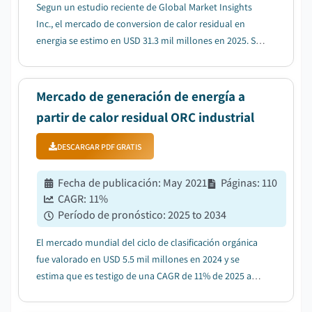
Segun un estudio reciente de Global Market Insights
Inc., el mercado de conversion de calor residual en
energia se estimo en USD 31.3 mil millones en 2025. Se
espera que el mercado crezca de USD 35.7 mil millones
en 2026 a USD 77.9 mil millones para 2035, con una
CAGR del 9%....
Mercado de generación de energía a
partir de calor residual ORC industrial
DESCARGAR PDF GRATIS
Fecha de publicación
:
May 2021
Páginas
:
110
CAGR:
11
%
Período de pronóstico
:
2025 to 2034
El mercado mundial del ciclo de clasificación orgánica
fue valorado en USD 5.5 mil millones en 2024 y se
estima que es testigo de una CAGR de 11% de 2025 a
2034....