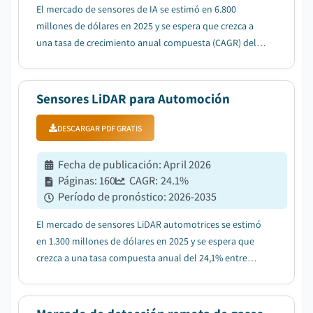
El mercado de sensores de IA se estimó en 6.800
millones de dólares en 2025 y se espera que crezca a
una tasa de crecimiento anual compuesta (CAGR) del
42,2% entre 2026 y 2035, debido al creciente despliegue
de sensores impulsados por IA en sistemas de
inteligencia vehicular....
Sensores LiDAR para Automoción
DESCARGAR PDF GRATIS
Fecha de publicación
:
April 2026
Páginas
:
160
CAGR:
24.1
%
Período de pronóstico
:
2026-2035
El mercado de sensores LiDAR automotrices se estimó
en 1.300 millones de dólares en 2025 y se espera que
crezca a una tasa compuesta anual del 24,1% entre
2026 y 2035, debido a la creciente adopción de
funciones ADAS y de conducción semiautónoma....