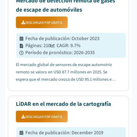
Mercado de detección remota de gases
de escape de automóviles
DESCARGAR PDF GRATIS
Fecha de publicación
:
October 2023
Páginas
:
210
CAGR:
9.7
%
Período de pronóstico
:
2026-2035
El mercado global de sensores de escape automotriz
remoto se valoro en USD 87.7 millones en 2025. Se
espera que el mercado crezca de USD 95.1 millones en
2026 a USD 147.4 millones en 2031 y USD 218.6 millones
en 2035, con una CAGR del 9.7%....
LiDAR en el mercado de la cartografía
DESCARGAR PDF GRATIS
Fecha de publicación
:
December 2019