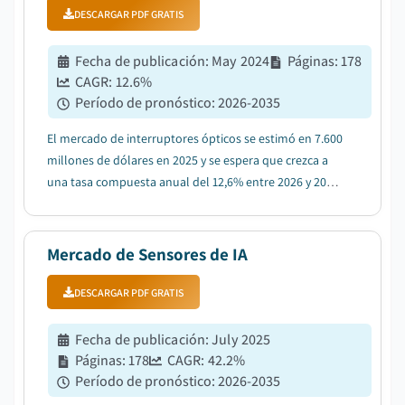
DESCARGAR PDF GRATIS
Fecha de publicación
:
May 2024
Páginas
:
178
CAGR:
12.6
%
Período de pronóstico
:
2026-2035
El mercado de interruptores ópticos se estimó en 7.600
millones de dólares en 2025 y se espera que crezca a
una tasa compuesta anual del 12,6% entre 2026 y 2035,
debido a los requisitos de conmutación de tráfico de
los centros de datos hiperescala....
Mercado de Sensores de IA
DESCARGAR PDF GRATIS
Fecha de publicación
:
July 2025
Páginas
:
178
CAGR:
42.2
%
Período de pronóstico
:
2026-2035