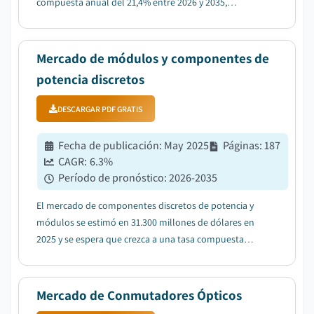
compuesta anual del 21,4% entre 2026 y 2035,
impulsado por la creciente adopción de vehículos
autónomos y ADAS....
Mercado de módulos y componentes de
potencia discretos
DESCARGAR PDF GRATIS
Fecha de publicación
:
May 2025
Páginas
:
187
CAGR:
6.3
%
Período de pronóstico
:
2026-2035
El mercado de componentes discretos de potencia y
módulos se estimó en 31.300 millones de dólares en
2025 y se espera que crezca a una tasa compuesta
anual del 6,3% entre 2026 y 2035, impulsado por el
aumento de las inversiones en energía renovable y
sistemas de almacenamiento de energía....
Mercado de Conmutadores Ópticos