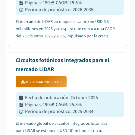
Páginas
:
180
CAGR:
25.6
%
Período de pronóstico
:
2026-2035
El mercado de LiDAR en mapeo se valoro en USD 5.3
mil millones en 2025 y se espera que crezca a una CAGR
del 25.6% entre 2026 y 2035, impulsado por la creciente
demanda de datos geospaciales de alta precision....
Circuitos fotónicos integrados para el
mercado LiDAR
DESCARGAR PDF GRATIS
Fecha de publicación
:
October 2025
Páginas
:
190
CAGR:
25.3
%
Período de pronóstico
:
2025-2034
El mercado global de circuitos integrados fotónicos
para LiDAR se estimó en USD 161 millones con un