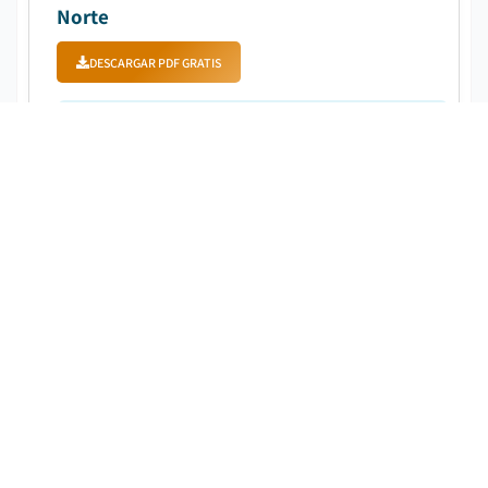
Norte
DESCARGAR PDF GRATIS
Fecha de publicación
:
May 2024
Páginas
:
350
CAGR:
7.1
%
Período de pronóstico
:
2024 - 2032
North America Home Energy Management Systems
Market fue valorado en USD 1,4 mil millones en 2023 y
se espera que crezca en una CAGR de 7,1% de 2024 a
2032...
Mercado de sistemas de gestión
energética de edificios en Asia Pacífico
DESCARGAR PDF GRATIS
Fecha de publicación
:
May 2024