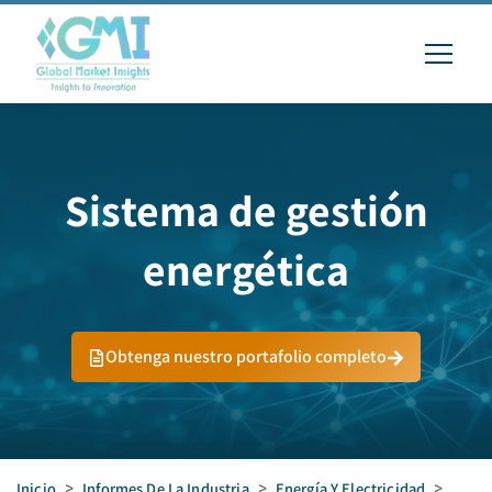
Sistema de gestión
energética
Obtenga nuestro portafolio completo
Inicio
>
Informes De La Industria
>
Energía Y Electricidad
>