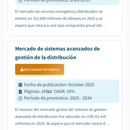
El mercado de recursos energéticos distribuidos se
estimó en 312.000 millones de dólares en 2025 y se
espera que crezca a una tasa compuesta anual del
12,4% entre 2026 y 2035, impulsado por el aumento de
los imperativos de resiliencia de la red y las
preocupaciones sobre la seguridad energética....
Mercado de sistemas avanzados de
gestión de la distribución
DESCARGAR PDF GRATIS
Fecha de publicación
:
October 2025
Páginas
:
145
CAGR:
10
%
Período de pronóstico
:
2025 - 2034
El tamano del mercado global del sistema de gestion
avanzada de distribucion fue valorado en USD 4.1 mil
millones en 2024. Se espera que el mercado crezca de