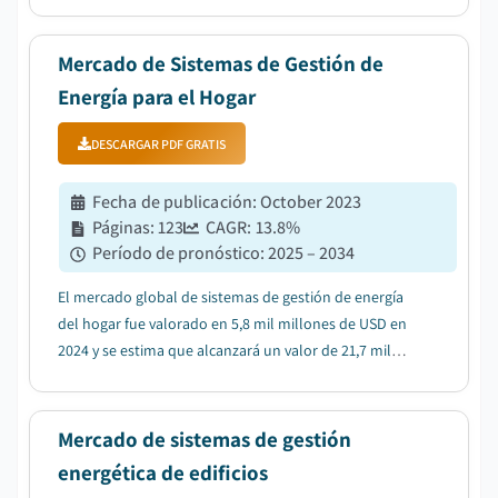
USD 4.5 mil millones en 2025 a USD 10.6 mil millones
en 2034, con una CAGR del 10%, segun Global Market
Insights Inc....
Mercado de Sistemas de Gestión de
Energía para el Hogar
DESCARGAR PDF GRATIS
Fecha de publicación
:
October 2023
Páginas
:
123
CAGR:
13.8
%
Período de pronóstico
:
2025 – 2034
El mercado global de sistemas de gestión de energía
del hogar fue valorado en 5,8 mil millones de USD en
2024 y se estima que alcanzará un valor de 21,7 mil
millones de USD para 2034, creciendo a una TCAC del
13,8% de 2025 a 2034....
Mercado de sistemas de gestión
energética de edificios