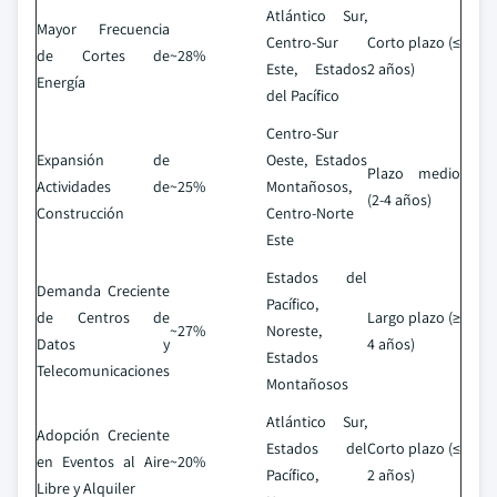
Atlántico Sur,
Mayor Frecuencia
Centro-Sur
Corto plazo (≤
de Cortes de
~28%
Este, Estados
2 años)
Energía
del Pacífico
Centro-Sur
Expansión de
Oeste, Estados
Plazo medio
Actividades de
~25%
Montañosos,
(2-4 años)
Construcción
Centro-Norte
Este
Estados del
Demanda Creciente
Pacífico,
de Centros de
Largo plazo (≥
~27%
Noreste,
Datos y
4 años)
Estados
Telecomunicaciones
Montañosos
Atlántico Sur,
Adopción Creciente
Estados del
Corto plazo (≤
en Eventos al Aire
~20%
Pacífico,
2 años)
Libre y Alquiler