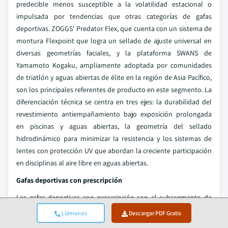
predecible menos susceptible a la volatilidad estacional o
impulsada por tendencias que otras categorías de gafas
deportivas. ZOGGS' Predator Flex, que cuenta con un sistema de
montura Flexpoint que logra un sellado de ajuste universal en
diversas geometrías faciales, y la plataforma SWANS de
Yamamoto Kogaku, ampliamente adoptada por comunidades
de triatlón y aguas abiertas de élite en la región de Asia Pacífico,
son los principales referentes de producto en este segmento. La
diferenciación técnica se centra en tres ejes: la durabilidad del
revestimiento antiempañamiento bajo exposición prolongada
en piscinas y aguas abiertas, la geometría del sellado
hidrodinámico para minimizar la resistencia y los sistemas de
lentes con protección UV que abordan la creciente participación
en disciplinas al aire libre en aguas abiertas.
Gafas deportivas con prescripción
Las gafas deportivas con prescripción son el subsegmento de
producto de más rápido crecimiento, avanzando a un CAGR del
Llámanos
Descargar PDF Gratis
8.7% desde una cuota base del 6.3% y un valor aproximado de