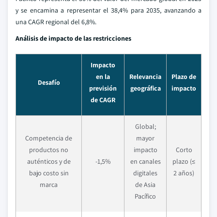
y se encamina a representar el 38,4% para 2035, avanzando a
una CAGR regional del 6,8%.
Análisis de impacto de las restricciones
Impacto
en la
Relevancia
Plazo de
Desafío
previsión
geográfica
impacto
de CAGR
Global;
Competencia de
mayor
productos no
impacto
Corto
auténticos y de
-1,5%
en canales
plazo (≤
bajo costo sin
digitales
2 años)
marca
de Asia
Pacífico