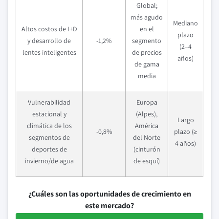
Global;
más agudo
Mediano
Altos costos de I+D
en el
plazo
y desarrollo de
-1,2%
segmento
(2–4
lentes inteligentes
de precios
años)
de gama
media
Vulnerabilidad
Europa
estacional y
(Alpes),
Largo
climática de los
América
-0,8%
plazo (≥
segmentos de
del Norte
4 años)
deportes de
(cinturón
invierno/de agua
de esquí)
¿Cuáles son las oportunidades de crecimiento en
este mercado?