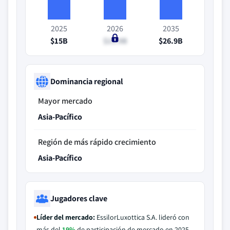
2025
2026
2035
$15B
$15.9B
$26.9B
Dominancia regional
Mayor mercado
Asia-Pacífico
Región de más rápido crecimiento
Asia-Pacífico
Jugadores clave
Líder del mercado:
EssilorLuxottica S.A. lideró con
más del
19%
de participación de mercado en 2025.