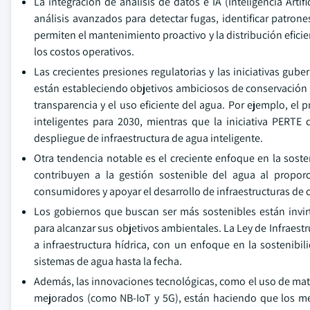
La integración de análisis de datos e IA (Inteligencia Art
análisis avanzados para detectar fugas, identificar patro
permiten el mantenimiento proactivo y la distribución eficie
los costos operativos.
Las crecientes presiones regulatorias y las iniciativas 
están estableciendo objetivos ambiciosos de conservación d
transparencia y el uso eficiente del agua. Por ejemplo, el
inteligentes para 2030, mientras que la iniciativa PERT
despliegue de infraestructura de agua inteligente.
Otra tendencia notable es el creciente enfoque en la sost
contribuyen a la gestión sostenible del agua al propo
consumidores y apoyar el desarrollo de infraestructuras de 
Los gobiernos que buscan ser más sostenibles están invirt
para alcanzar sus objetivos ambientales. La Ley de Infraestr
a infraestructura hídrica, con un enfoque en la sostenibil
sistemas de agua hasta la fecha.
Además, las innovaciones tecnológicas, como el uso de mate
mejorados (como NB-IoT y 5G), están haciendo que los med