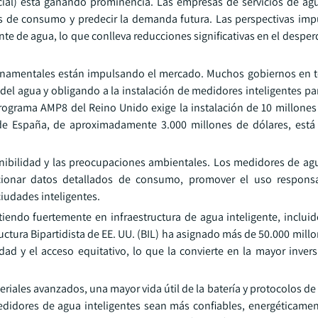
ificial) está ganando prominencia. Las empresas de servicios de a
nes de consumo y predecir la demanda futura. Las perspectivas imp
nte de agua, lo que conlleva reducciones significativas en el desper
gubernamentales están impulsando el mercado. Muchos gobiernos en
el agua y obligando a la instalación de medidores inteligentes pa
 programa AMP8 del Reino Unido exige la instalación de 10 millone
E de España, de aproximadamente 3.000 millones de dólares, está
enibilidad y las preocupaciones ambientales. Los medidores de agu
rcionar datos detallados de consumo, promover el uso responsa
ciudades inteligentes.
iendo fuertemente en infraestructura de agua inteligente, inclui
uctura Bipartidista de EE. UU. (BIL) ha asignado más de 50.000 mill
idad y el acceso equitativo, lo que la convierte en la mayor inver
riales avanzados, una mayor vida útil de la batería y protocolos d
idores de agua inteligentes sean más confiables, energéticament