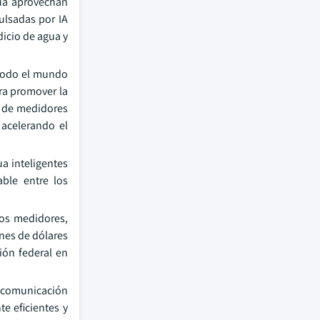
gua aprovechan
ulsadas por IA
dicio de agua y
 todo el mundo
ra promover la
s de medidores
 acelerando el
a inteligentes
ble entre los
dos medidores,
ones de dólares
sión federal en
e comunicación
e eficientes y