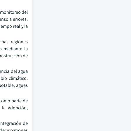
l monitoreo del
nso a errores.
iempo real y la
chas regiones
es mediante la
construcción de
encia del agua
bio climático.
potable, aguas
 como parte de
 la adopción,
integración de
edecir patrones