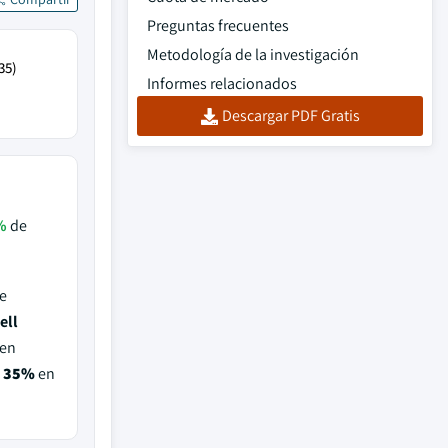
Preguntas frecuentes
Metodología de la investigación
35)
Informes relacionados
Descargar PDF Gratis
%
de
e
ell
 en
l
35%
en