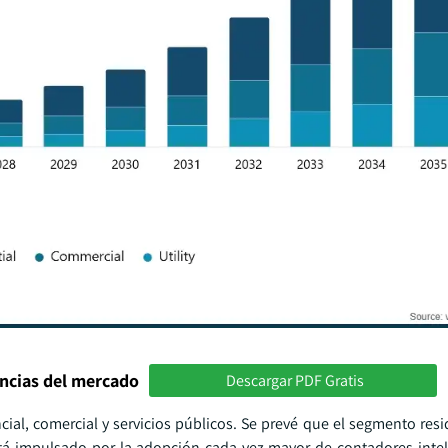
encias del mercado
Descargar PDF Gratis
ial, comercial y servicios públicos. Se prevé que el segmento resi
stá impulsado por la adopción cada vez mayor de contadores intel