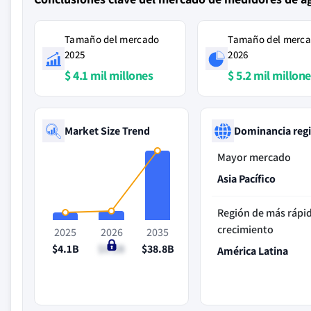
Tamaño del mercado
Tamaño del merc
2025
2026
$ 4.1 mil millones
$ 5.2 mil millon
Market Size Trend
Dominancia reg
Mayor mercado
Asia Pacífico
Región de más rápi
crecimiento
2025
2026
2035
$4.1B
$5.2B
$38.8B
América Latina