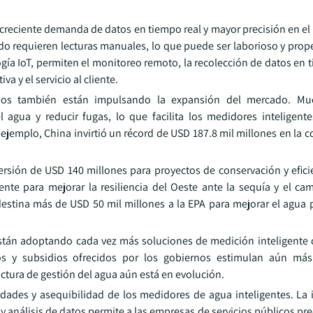
a creciente demanda de datos en tiempo real y mayor precisión en e
o requieren lecturas manuales, lo que puede ser laborioso y prope
ía IoT, permiten el monitoreo remoto, la recolección de datos en t
a y el servicio al cliente.
orios también están impulsando la expansión del mercado. Mu
 agua y reducir fugas, lo que facilita los medidores inteligent
ejemplo, China invirtió un récord de USD 187.8 mil millones en la 
ersión de USD 140 millones para proyectos de conservación y efici
nte para mejorar la resiliencia del Oeste ante la sequía y el cam
destina más de USD 50 mil millones a la EPA para mejorar el agua 
stán adoptando cada vez más soluciones de medición inteligente
vos y subsidios ofrecidos por los gobiernos estimulan aún más
ctura de gestión del agua aún está en evolución.
dades y asequibilidad de los medidores de agua inteligentes. La 
 análisis de datos permite a las empresas de servicios públicos pr