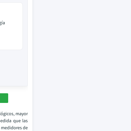
gía
lógicos, mayor
medida que las
de medidores de