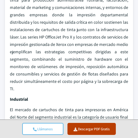
tinta para producción administrativa rutinaria, facturación,
material de marketing y comunicaciones internas, y entornos de
grandes empresas donde la impresión departamental
distribuida y los requisitos de salida crítica en color sostienen las
instalaciones de cartuchos de tinta junto con la infraestructura
láser. Las series HP OfficeJet Pro X y los contratos de servicios de
impresión gestionada de Xerox con empresas de mercado medio
ejemplifican las estrategias competitivas dirigidas a este
segmento, combinando el suministro de hardware con el
monitoreo de volúmenes de impresión, reposición automática
de consumibles y servicios de gestión de flotas diseñados para
reducir simultáneamente el costo por página y la sobrecarga de
TI.
Industrial
El mercado de cartuchos de tinta para impresoras en América
del Norte del segmento industrial es la categoría de usuario final
de más rápido crecimiento, avanzando a una CAGR del 9.5%
Llámanos
Descargar PDF Gratis
desde USD 3.87 mil millones (18.3% de participación) en 2022