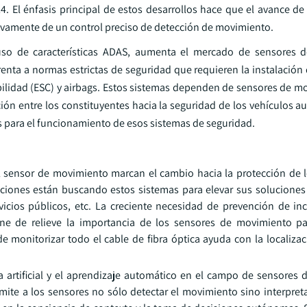
4. El énfasis principal de estos desarrollos hace que el avance d
vamente de un control preciso de detección de movimiento.
l uso de características ADAS, aumenta el mercado de sensores 
frenta a normas estrictas de seguridad que requieren la instalació
abilidad (ESC) y airbags. Estos sistemas dependen de sensores de m
ión entre los constituyentes hacia la seguridad de los vehículos a
s para el funcionamiento de esos sistemas de seguridad.
l sensor de movimiento marcan el cambio hacia la protección de lo
aciones están buscando estos sistemas para elevar sus soluciones
vicios públicos, etc. La creciente necesidad de prevención de in
pone de relieve la importancia de los sensores de movimiento pa
e monitorizar todo el cable de fibra óptica ayuda con la localizac
a artificial y el aprendizaje automático en el campo de sensores
ite a los sensores no sólo detectar el movimiento sino interpretar