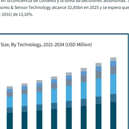
en la conciencia de contexto y la toma de decisiones autónomas. S
nomo & Sensor Technology alcance 32,85bn en 2025 y se espera que
-2031) de 13,10%.