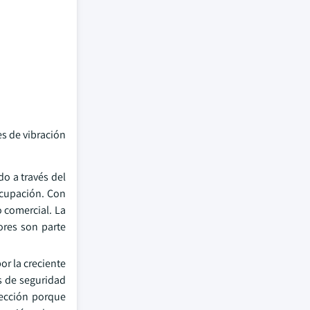
es de vibración
do a través del
ocupación. Con
o comercial. La
ores son parte
r la creciente
s de seguridad
tección porque