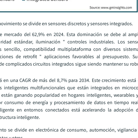
movimiento se divide en sensores discretos y sensores integrados.
de mercado del 62,9% en 2024. Esta dominación se debe al amp
dad estándar, iluminación " controles industriales. Los senso
 sencillo, compatibilidad multiplataforma con diversos sistem
iones de retrofit " aplicaciones favorables al presupuesto. Su
de complicados circuitos integrados sigue siendo mantener su rob
á en una CAGR de más del 8,7% para 2034. Este crecimiento está d
 inteligentes multifuncionales que están integrados en microc
 están ganando popularidad en hogares inteligentes, wearables
r consumo de energía y procesamiento de datos en tiempo real.
ligente en entornos conectados está acelerando la adopción d
ructura inteligente.
to se divide en electrónica de consumo, automoción, vigilancia
stas y otros.