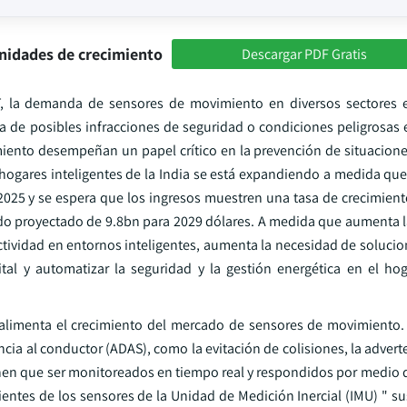
nidades de crecimiento
Descargar PDF Gratis
T, la demanda de sensores de movimiento en diversos sectores 
na de posibles infracciones de seguridad o condiciones peligrosas 
imiento desempeñan un papel crítico en la prevención de situacion
hogares inteligentes de la India se está expandiendo a medida que
o 2025 y se espera que los ingresos muestren una tasa de crecimien
ado proyectado de 9.8bn para 2029 dólares. A medida que aumenta
ctividad en entornos inteligentes, aumenta la necesidad de soluci
tal y automatizar la seguridad y la gestión energética en el ho
alimenta el crecimiento del mercado de sensores de movimiento.
a al conductor (ADAS), como la evitación de colisiones, la adverte
tienen que ser monitoreados en tiempo real y respondidos por medio
entes de los sensores de la Unidad de Medición Inercial (IMU) " su