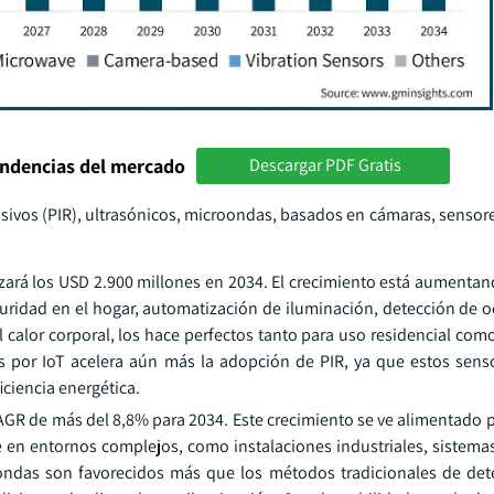
endencias del mercado
Descargar PDF Gratis
asivos (PIR), ultrasónicos, microondas, basados en cámaras, sensor
nzará los USD 2.900 millones en 2034. El crecimiento está aumentan
guridad en el hogar, automatización de iluminación, detección de 
l calor corporal, los hace perfectos tanto para uso residencial com
os por IoT acelera aún más la adopción de PIR, ya que estos sens
iciencia energética.
R de más del 8,8% para 2034. Este crecimiento se ve alimentado po
 en entornos complejos, como instalaciones industriales, sistema
ondas son favorecidos más que los métodos tradicionales de de