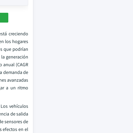
está creciendo
en los hogares
es que podrían
 la generación
to anual (CAGR
 la demanda de
ones avanzadas
gar a un ritmo
 Los vehículos
ncia de salida
 de sensores de
s efectos en el