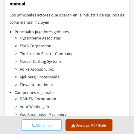
manual
Los principales actores que operan en la industria de equipos de
corte manual incluyen:
Principales jugadores globales
Hypertherm Associates
ESAB Corporation
The Lincoln Electric Company
Messer Cutting Systems
Koike Aronson, Inc.
Kjellberg Finsterwalde
Flow International
Campeones regionales
DAIHEN Corporation
Ador Welding Ltd.
Voortman Steel Machinery
Cebora S.p.A.
Llámanos
Descargar PDF Gratis
Panasonic Connect - División de Soldadura