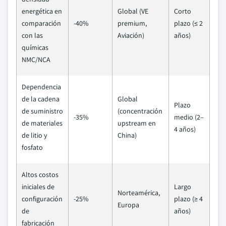
energética en
Global (VE
Corto
comparación
-40%
premium,
plazo (≤ 2
con las
Aviación)
años)
químicas
NMC/NCA
Dependencia
de la cadena
Global
Plazo
de suministro
(concentración
-35%
medio (2–
de materiales
upstream en
4 años)
de litio y
China)
fosfato
Altos costos
iniciales de
Largo
Norteamérica,
configuración
-25%
plazo (≥ 4
Europa
de
años)
fabricación