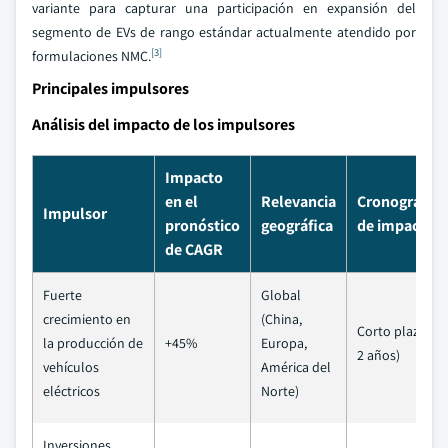
variante para capturar una participación en expansión del
segmento de EVs de rango estándar actualmente atendido por
[3]
formulaciones NMC.
Principales impulsores
Análisis del impacto de los impulsores
Impacto
en el
Relevancia
Cronograma
Impulsor
pronóstico
geográfica
de impacto
de CAGR
Fuerte
Global
crecimiento en
(China,
Corto plazo (≤
la producción de
+45%
Europa,
2 años)
vehículos
América del
eléctricos
Norte)
Inversiones