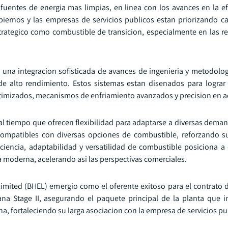
 fuentes de energia mas limpias, en linea con los avances en la ef
obiernos y las empresas de servicios publicos estan priorizando c
trategico como combustible de transicion, especialmente en las r
 una integracion sofisticada de avances de ingenieria y metodolog
de alto rendimiento. Estos sistemas estan disenados para lograr 
ptimizados, mecanismos de enfriamiento avanzados y precision en 
l tiempo que ofrecen flexibilidad para adaptarse a diversas deman
 compatibles con diversas opciones de combustible, reforzando s
ciencia, adaptabilidad y versatilidad de combustible posiciona a 
a moderna, acelerando asi las perspectivas comerciales.
 Limited (BHEL) emergio como el oferente exitoso para el contrato 
na Stage II, asegurando el paquete principal de la planta que i
ha, fortaleciendo su larga asociacion con la empresa de servicios pu