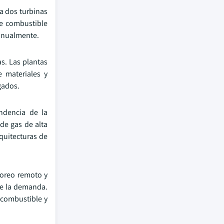
ra dos turbinas
le combustible
 anualmente.
s. Las plantas
e materiales y
gados.
ndencia de la
de gas de alta
quitecturas de
toreo remoto y
de la demanda.
 combustible y