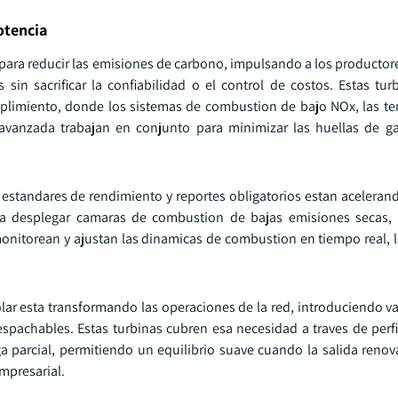
otencia
ara reducir las emisiones de carbono, impulsando a los productore
sin sacrificar la confiabilidad o el control de costos. Estas tur
limiento, donde los sistemas de combustion de bajo NOx, las t
avanzada trabajan en conjunto para minimizar las huellas de g
 estandares de rendimiento y reportes obligatorios estan aceleran
es a desplegar camaras de combustion de bajas emisiones secas,
onitorean y ajustan las dinamicas de combustion en tiempo real, l
olar esta transformando las operaciones de la red, introduciendo v
espachables. Estas turbinas cubren esa necesidad a traves de perfi
arga parcial, permitiendo un equilibrio suave cuando la salida ren
mpresarial.