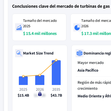
Conclusiones clave del mercado de turbinas de gas 
Tamaño del mercado
Tamaño del merc
2025
2026
$ 15.4 mil millones
$ 17.3 mil millo
Market Size Trend
Dominancia reg
Mayor mercado
Asia Pacífico
Región de más rápi
crecimiento
2025
2026
2035
$15.4B
$17.3B
$43.7B
Medio Oriente y Áfr