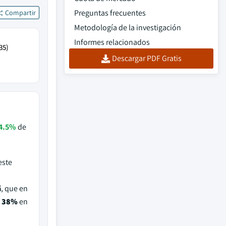
Preguntas frecuentes
Compartir
Metodología de la investigación
Informes relacionados
35)
Descargar PDF Gratis
4.5%
de
este
ä
, que en
l
38%
en