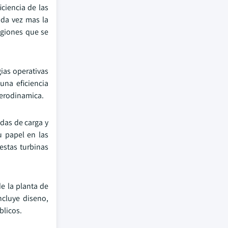
iciencia de las
ada vez mas la
egiones que se
ias operativas
una eficiencia
aerodinamica.
das de carga y
u papel en las
estas turbinas
de la planta de
ncluye diseno,
blicos.