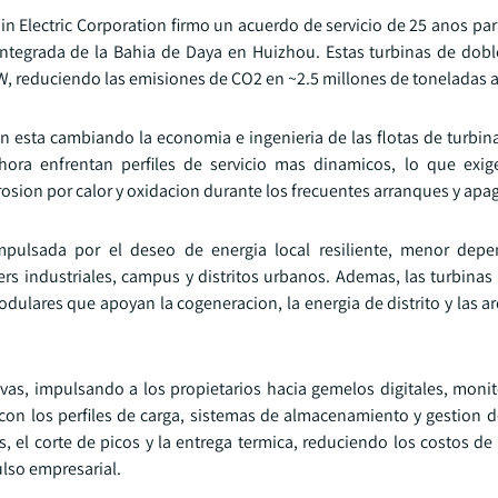
in Electric Corporation firmo un acuerdo de servicio de 25 anos pa
 Integrada de la Bahia de Daya en Huizhou. Estas turbinas de dob
W, reduciendo las emisiones de CO2 en ~2.5 millones de toneladas
n esta cambiando la economia e ingenieria de las flotas de turbina
ora enfrentan perfiles de servicio mas dinamicos, lo que exig
rrosion por calor y oxidacion durante los frecuentes arranques y apa
mpulsada por el deseo de energia local resiliente, menor depe
rs industriales, campus y distritos urbanos. Ademas, las turbinas 
ulares que apoyan la cogeneracion, la energia de distrito y las ar
ivas, impulsando a los propietarios hacia gemelos digitales, moni
on los perfiles de carga, sistemas de almacenamiento y gestion 
, el corte de picos y la entrega termica, reduciendo los costos de
lso empresarial.