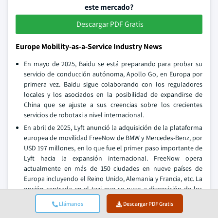
este mercado?
Descargar PDF Gratis
Europe Mobility-as-a-Service Industry News
En mayo de 2025, Baidu se está preparando para probar su
servicio de conducción autónoma, Apollo Go, en Europa por
primera vez. Baidu sigue colaborando con los reguladores
locales y los asociados en la posibilidad de expandirse de
China que se ajuste a sus creencias sobre los crecientes
servicios de robotaxi a nivel internacional.
En abril de 2025, Lyft anunció la adquisición de la plataforma
europea de movilidad FreeNow de BMW y Mercedes-Benz, por
USD 197 millones, en lo que fue el primer paso importante de
Lyft hacia la expansión internacional. FreeNow opera
actualmente en más de 150 ciudades en nueve países de
Europa incluyendo el Reino Unido, Alemania y Francia, etc. La
opción centrada en el taxi que se puso a disposición de los
usuarios en su plataforma FreeNow fue un buen ajuste a la
Llámanos
Descargar PDF Gratis
estrategia general de Lyft para diversificar sus ofertas y