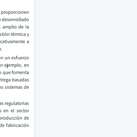
e proporcionen
 y desenrollado
s amplio de la
tión térmica y
icativamente a
n.
en un esfuerzo
or ejemplo, en
co que fomenta
ntrega basadas
os sistemas de
as regulatorias
s en el sector
 producción de
de fabricación