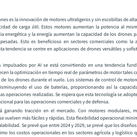
es es la innovación de motores ultraligeros y sin escobillas de alta
cidad de carga útil. Estos motores aumentan la potencia al mi
ia energética y la energía aumentan la capacidad de los drones p
esadas. Esto es beneficioso en sectores comerciales como la ag
ta tendencia se centre en aplicaciones de drones versátiles y sofis
s impulsados por AI se está convirtiendo en una tendencia fun
frecen la optimización en tiempo real de parámetros de motor tales
ia de los drones durante el vuelo. Los sistemas de control de moto
disminuyendo el uso de baterías, proporcionando así la capacid
las operaciones realizadas. Se espera que esta tecnología se adop
acional para las operaciones comerciales y de defensa.
stá ganando tracción en el mercado. Con motores modulares, m
e vuelven más fáciles y rápidas. Esta flexibilidad operacional mini
calabilidad. Se prevé que entre 2024 y 2029, se prevé que los diseñ
mo los costos operacionales en los sectores agrícola y logístico 