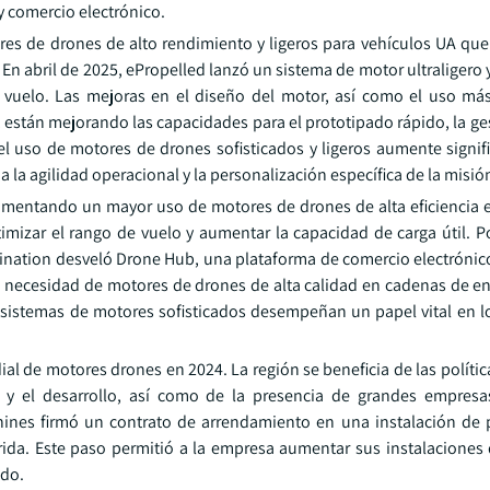
y comercio electrónico.
es de drones de alto rendimiento y ligeros para vehículos UA qu
 En abril de 2025, ePropelled lanzó un sistema de motor ultraligero
 vuelo. Las mejoras en el diseño del motor, así como el uso má
están mejorando las capacidades para el prototipado rápido, la ges
el uso de motores de drones sofisticados y ligeros aumente signif
la agilidad operacional y la personalización específica de la misió
 fomentando un mayor uso de motores de drones de alta eficiencia 
imizar el rango de vuelo y aumentar la capacidad de carga útil. P
tination desveló Drone Hub, una plataforma de comercio electróni
a necesidad de motores de drones de alta calidad en cadenas de e
s sistemas de motores sofisticados desempeñan un papel vital en l
l de motores drones en 2024. La región se beneficia de las polític
 y el desarrollo, así como de la presencia de grandes empresa
ines firmó un contrato de arrendamiento en una instalación de
ida. Este paso permitió a la empresa aumentar sus instalaciones 
ado.