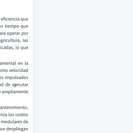
 eficiencia que
smo tiempo que
ara operar por
ricultura, las
ticadas, lo que
damental en la
 como velocidad
res impulsados
ad de ejecutar
te ampliamente
antenimiento,
miza los costos
os modulares de
que despliegan