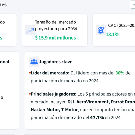
nes
ado
Tamaño del mercado
TCAC (2025–20
proyectado para 2034
13.1%
es
$ 15.9 mil millones
ional
Jugadores clave
Líder del mercado:
DJI lideró con más del
36%
de
participación de mercado en 2024.
Principales jugadores:
Los 5 principales actores en 
do
mercado incluyen
DJI, AeroVironment, Parrot Dron
Hacker Motor, T-Motor
, que en conjunto tenían un
participación de mercado del
47.7%
en 2024.